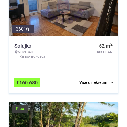
360°
2
Salajka
52
m
NOVI SAD
TROSOBAN
ŠIFRA: #575068
€
160.680
Više o nekretnini >
Plac