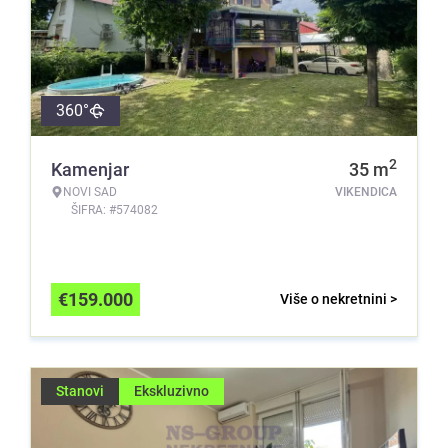
360°
2
Kamenjar
35
m
NOVI SAD
VIKENDICA
ŠIFRA: #574082
€
159.000
Više o nekretnini >
Stanovi
Ekskluzivno