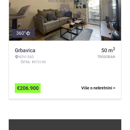
360°
2
Grbavica
50
m
NOVI SAD
TROSOBAN
ŠIFRA: #573149
€
206.900
Više o nekretnini >