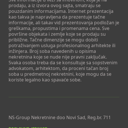
prodaju, a iz izvora ovog sajta, smatraju se
pouzdanim informacijama. Internet prezentacija
kao takva je napravljena da prezentuje tačne
informacije, ali takav vid prezentovanja podložan je
greškama, propustima i promenama cena. Sve
površine objekata i zemlje koje se prodaju su
približne. Tačne dimenzije se mogu dobiti
potraživanjem usluga profesionalnog arhitekte ili
inžinjera. Broj soba navedenih u opisima
nekretnina koje se nude nije pravni zaključak.
Svaka osoba treba da se konsultuje sa sopstvenim
advokatom, arhitektom, da proceni tačan broj
soba u predmetnoj nekretnini, koje mogu da se
koriste legalno kao spavaće sobe.
NS-Group Nekretnine doo Novi Sad, Reg.br. 711