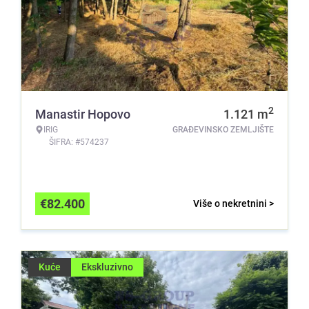
2
Manastir Hopovo
1.121
m
IRIG
GRAĐEVINSKO ZEMLJIŠTE
ŠIFRA: #574237
€
82.400
Više o nekretnini >
Kuće
Ekskluzivno