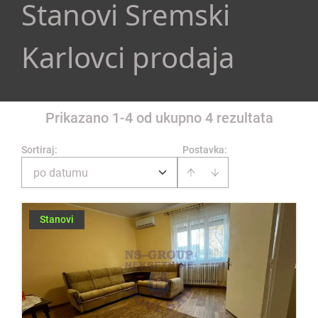
Stanovi Sremski
Karlovci prodaja
Prikazano 1-4 od ukupno 4 rezultata
Sortiraj
:
Postavka:
po datumu
Stanovi