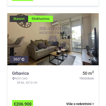
Stanovi
Ekskluzivno
360°
2
Grbavica
50
m
NOVI SAD
TROSOBAN
ŠIFRA: #573149
€
206.900
Više o nekretnini >