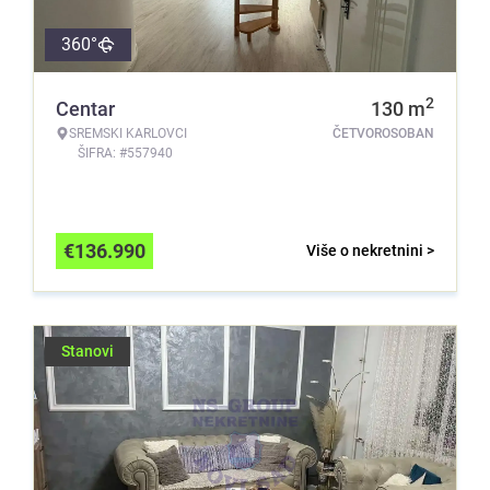
360°
2
Centar
130
m
SREMSKI KARLOVCI
ČETVOROSOBAN
ŠIFRA: #557940
€
136.990
Više o nekretnini >
Stanovi