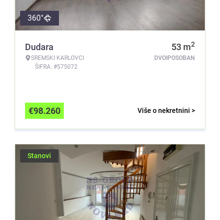
360°
2
Dudara
53
m
SREMSKI KARLOVCI
DVOIPOSOBAN
ŠIFRA: #575072
€
98.260
Više o nekretnini >
Stanovi