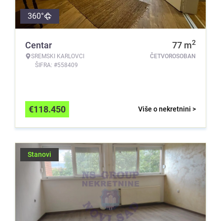
360°
2
Centar
77
m
SREMSKI KARLOVCI
ČETVOROSOBAN
ŠIFRA: #558409
€
118.450
Više o nekretnini >
Stanovi