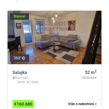
Stanovi
360°
2
Salajka
52
m
NOVI SAD
TROSOBAN
ŠIFRA: #575068
€
160.680
Više o nekretnini >