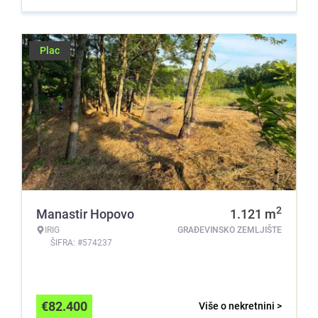
Plac
2
Manastir Hopovo
1.121
m
IRIG
GRAĐEVINSKO ZEMLJIŠTE
ŠIFRA: #574237
€
82.400
Više o nekretnini >