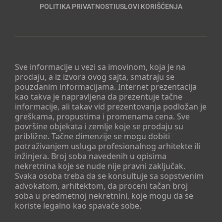
POLITIKA PRIVATNOSTI
USLOVI KORIŠĆENJA
Sve informacije u vezi sa imovinom, koja je na
prodaju, a iz izvora ovog sajta, smatraju se
pouzdanim informacijama. Internet prezentacija
kao takva je napravljena da prezentuje tačne
informacije, ali takav vid prezentovanja podložan je
greškama, propustima i promenama cena. Sve
površine objekata i zemlje koje se prodaju su
približne. Tačne dimenzije se mogu dobiti
potraživanjem usluga profesionalnog arhitekte ili
inžinjera. Broj soba navedenih u opisima
nekretnina koje se nude nije pravni zaključak.
Svaka osoba treba da se konsultuje sa sopstvenim
advokatom, arhitektom, da proceni tačan broj
soba u predmetnoj nekretnini, koje mogu da se
koriste legalno kao spavaće sobe.