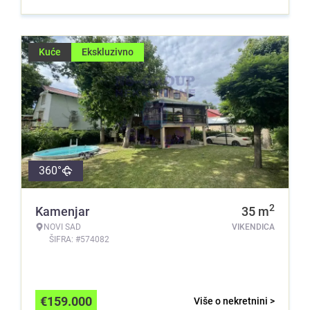
Kuće
Ekskluzivno
360°
2
Kamenjar
35
m
NOVI SAD
VIKENDICA
ŠIFRA: #574082
€
159.000
Više o nekretnini >