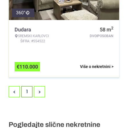
360°
2
Dudara
58
m
SREMSKI KARLOVCI
DVOIPOSOBAN
ŠIFRA: #554522
€
110.000
Više o nekretnini >
<
>
1
Pogledajte slične nekretnine