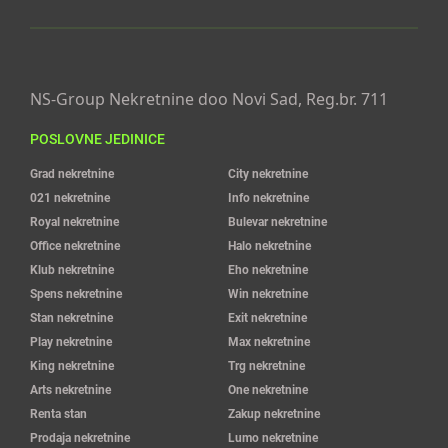
NS-Group Nekretnine doo Novi Sad, Reg.br. 711
POSLOVNE JEDINICE
Grad nekretnine
City nekretnine
021 nekretnine
Info nekretnine
Royal nekretnine
Bulevar nekretnine
Office nekretnine
Halo nekretnine
Klub nekretnine
Eho nekretnine
Spens nekretnine
Win nekretnine
Stan nekretnine
Exit nekretnine
Play nekretnine
Max nekretnine
King nekretnine
Trg nekretnine
Arts nekretnine
One nekretnine
Renta stan
Zakup nekretnine
Prodaja nekretnine
Lumo nekretnine