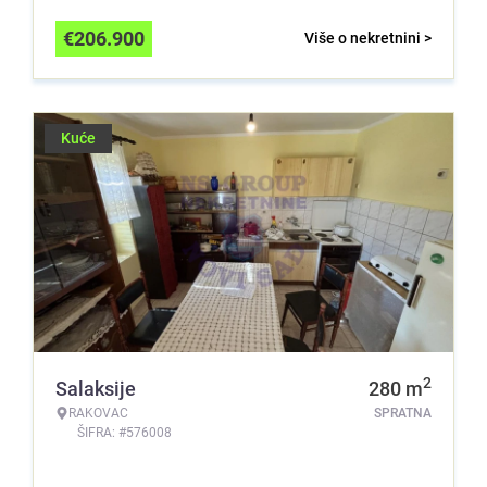
€
206.900
Više o nekretnini >
Kuće
2
Salaksije
280
m
RAKOVAC
SPRATNA
ŠIFRA: #576008