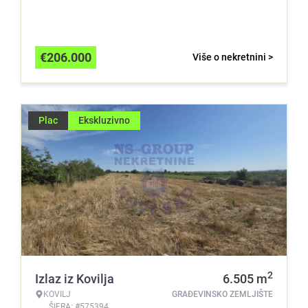
€
206.000
Više o nekretnini >
Plac
Ekskluzivno
2
Izlaz iz Kovilja
6.505
m
KOVILJ
GRAĐEVINSKO ZEMLJIŠTE
ŠIFRA: #575394