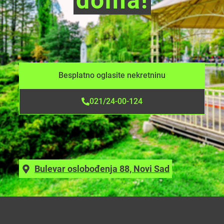
doma!
Besplatno oglasite nekretninu
021/24-00-124
Bulevar oslobođenja 88, Novi Sad