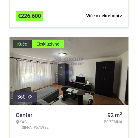
€
226.600
Više o nekretnini >
Kuće
Ekskluzivno
360°
2
Centar
92
m
KAĆ
PRIZEMNA
ŠIFRA: #575932