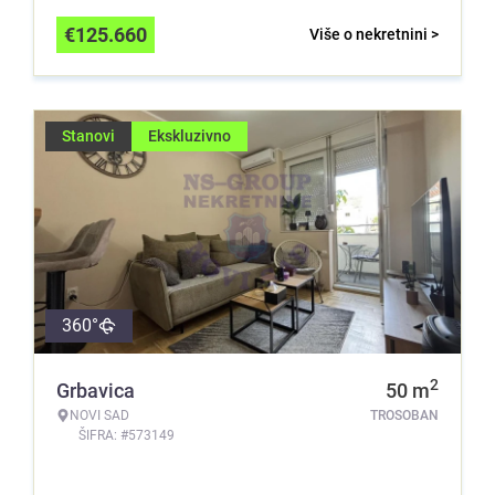
€
125.660
Više o nekretnini >
Stanovi
Ekskluzivno
360°
2
Grbavica
50
m
NOVI SAD
TROSOBAN
ŠIFRA: #573149