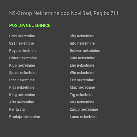
NS-Group Nekretnine doo Novi Sad, Reg.br. 711
POSLOVNE JEDINICE
Grad nekretnine
City nekretnine
021 nekretnine
Info nekretnine
Royal nekretnine
Bulevar nekretnine
Office nekretnine
Halo nekretnine
Klub nekretnine
Eho nekretnine
Spens nekretnine
Win nekretnine
Stan nekretnine
Exit nekretnine
Play nekretnine
Max nekretnine
King nekretnine
Trg nekretnine
Arts nekretnine
One nekretnine
Renta stan
Zakup nekretnine
Prodaja nekretnine
Lumo nekretnine