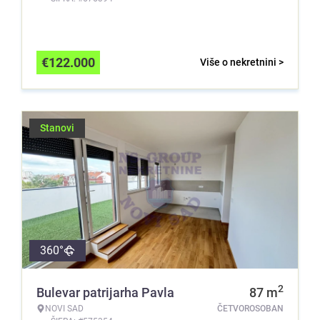
€
122.000
Više o nekretnini >
Stanovi
360°
2
Bulevar patrijarha Pavla
87
m
NOVI SAD
ČETVOROSOBAN