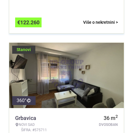
€
122.260
Više o nekretnini >
Stanovi
360°
2
Grbavica
36
m
NOVI SAD
DVOSOBAN
ŠIFRA: #575711