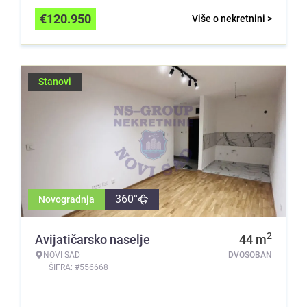
€
120.950
Više o nekretnini >
Stanovi
360°
Novogradnja
2
Avijatičarsko naselje
44
m
NOVI SAD
DVOSOBAN
ŠIFRA: #556668