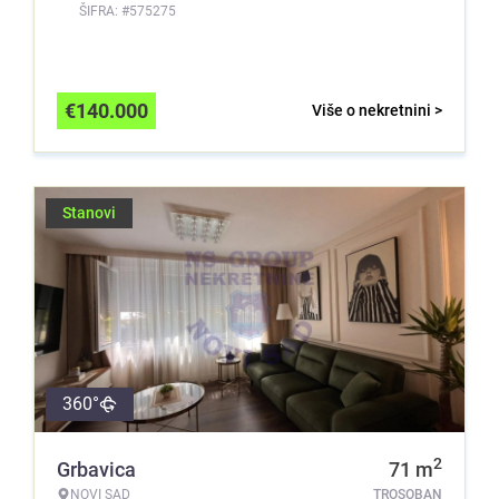
ŠIFRA: #575275
€
140.000
Više o nekretnini >
Stanovi
360°
2
Grbavica
71
m
NOVI SAD
TROSOBAN