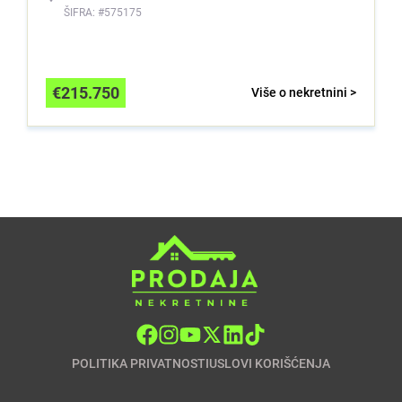
ŠIFRA: #575175
€
215.750
Više o nekretnini >
POLITIKA PRIVATNOSTI
USLOVI KORIŠĆENJA