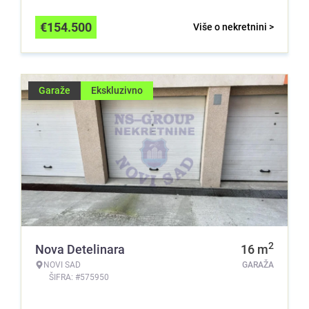
€
154.500
Više o nekretnini >
Garaže
Ekskluzivno
2
Nova Detelinara
16
m
NOVI SAD
GARAŽA
ŠIFRA: #575950