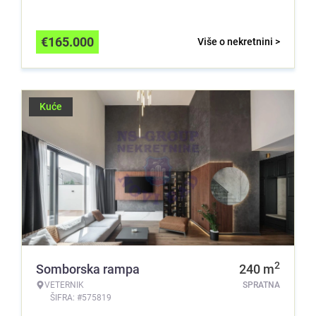
€
165.000
Više o nekretnini >
Kuće
2
Somborska rampa
240
m
VETERNIK
SPRATNA
ŠIFRA: #575819