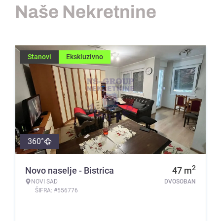
Naše Nekretnine
Stanovi
Ekskluzivno
360°
2
Novo naselje - Bistrica
47
m
NOVI SAD
DVOSOBAN
ŠIFRA: #556776