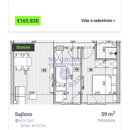
€
165.830
Više o nekretnini >
Stanovi
2
Sajlovo
59
m
NOVI SAD
TROSOBAN
ŠIFRA: #575704