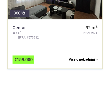
360°
2
Centar
92
m
KAĆ
PRIZEMNA
ŠIFRA: #575932
€
159.000
Više o nekretnini >