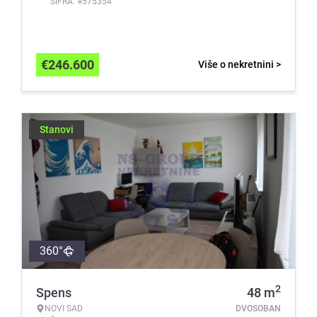
ŠIFRA: #575354
€
246.600
Više o nekretnini >
Stanovi
360°
2
Spens
48
m
NOVI SAD
DVOSOBAN