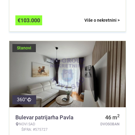
€
103.000
Više o nekretnini >
Stanovi
360°
2
Bulevar patrijarha Pavla
46
m
NOVI SAD
DVOSOBAN
ŠIFRA: #575727