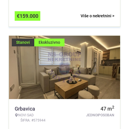
€
159.000
Više o nekretnini >
Stanovi
Ekskluzivno
2
Grbavica
47
m
NOVI SAD
JEDNOIPOSOBAN
ŠIFRA: #575944