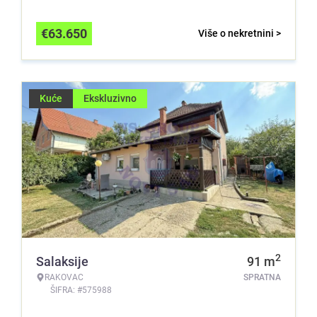
€
63.650
Više o nekretnini >
Kuće
Ekskluzivno
2
Salaksije
91
m
RAKOVAC
SPRATNA
ŠIFRA: #575988