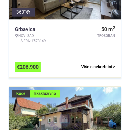
360°
2
Grbavica
50
m
NOVI SAD
TROSOBAN
ŠIFRA: #573149
€
206.900
Više o nekretnini >
Kuće
Ekskluzivno