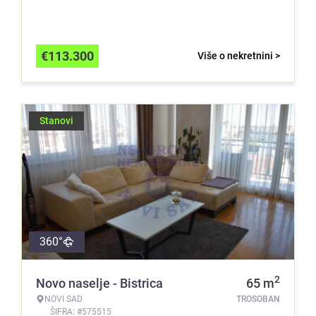
€
113.300
Više o nekretnini >
Stanovi
360°
2
Novo naselje - Bistrica
65
m
NOVI SAD
TROSOBAN
ŠIFRA: #575515