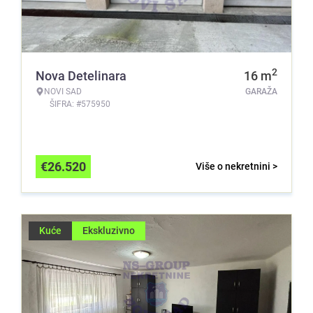
2
Nova Detelinara
16
m
NOVI SAD
GARAŽA
ŠIFRA: #575950
€
26.520
Više o nekretnini >
Kuće
Ekskluzivno