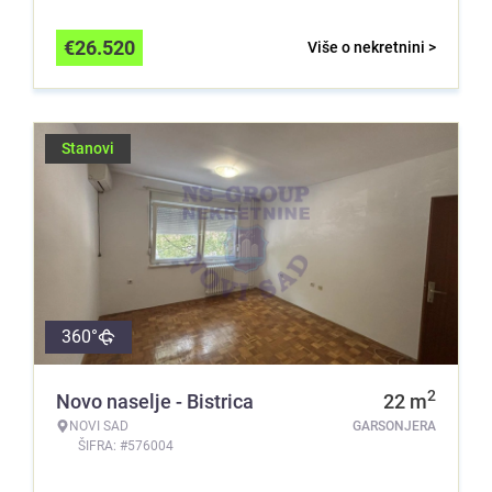
€
26.520
Više o nekretnini >
Stanovi
360°
2
Novo naselje - Bistrica
22
m
NOVI SAD
GARSONJERA
ŠIFRA: #576004