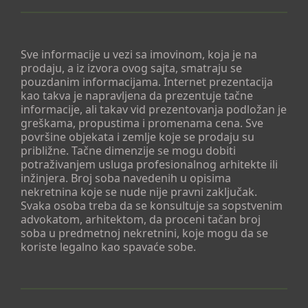
Sve informacije u vezi sa imovinom, koja je na
prodaju, a iz izvora ovog sajta, smatraju se
pouzdanim informacijama. Internet prezentacija
kao takva je napravljena da prezentuje tačne
informacije, ali takav vid prezentovanja podložan je
greškama, propustima i promenama cena. Sve
površine objekata i zemlje koje se prodaju su
približne. Tačne dimenzije se mogu dobiti
potraživanjem usluga profesionalnog arhitekte ili
inžinjera. Broj soba navedenih u opisima
nekretnina koje se nude nije pravni zaključak.
Svaka osoba treba da se konsultuje sa sopstvenim
advokatom, arhitektom, da proceni tačan broj
soba u predmetnoj nekretnini, koje mogu da se
koriste legalno kao spavaće sobe.