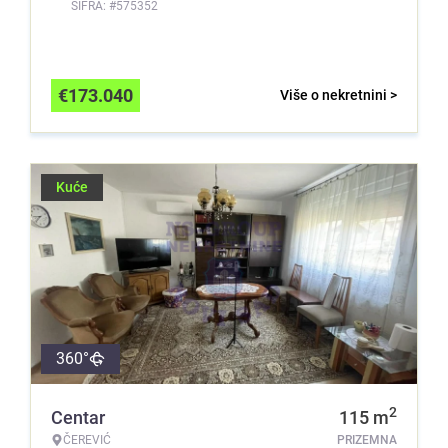
ŠIFRA: #575352
€
173.040
Više o nekretnini >
Kuće
360°
2
Centar
115
m
ČEREVIĆ
PRIZEMNA