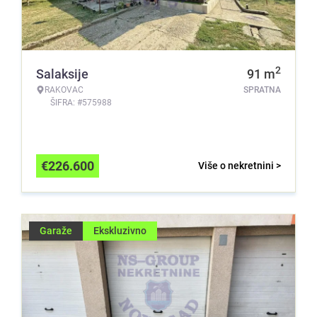
2
Salaksije
91
m
RAKOVAC
SPRATNA
ŠIFRA: #575988
€
226.600
Više o nekretnini >
Garaže
Ekskluzivno