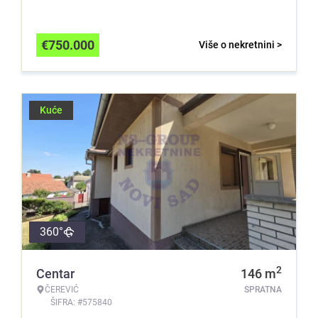
€
750.000
Više o nekretnini >
Kuće
360°
2
Centar
146
m
ČEREVIĆ
SPRATNA
ŠIFRA: #575840