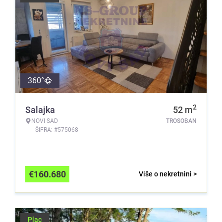
360°
2
Salajka
52
m
NOVI SAD
TROSOBAN
ŠIFRA: #575068
€
160.680
Više o nekretnini >
Plac