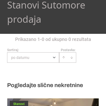
Stanovi Sutomore
prodaja
Prikazano 1-0 od ukupno 0 rezultata
Sortiraj
:
Postavka:
po datumu
Pogledajte slične nekretnine
Stanovi