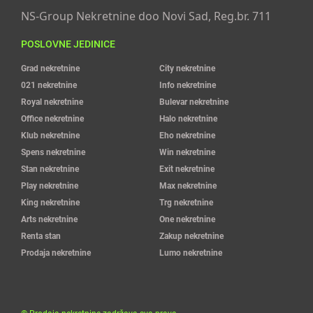
NS-Group Nekretnine doo Novi Sad, Reg.br. 711
POSLOVNE JEDINICE
Grad nekretnine
City nekretnine
021 nekretnine
Info nekretnine
Royal nekretnine
Bulevar nekretnine
Office nekretnine
Halo nekretnine
Klub nekretnine
Eho nekretnine
Spens nekretnine
Win nekretnine
Stan nekretnine
Exit nekretnine
Play nekretnine
Max nekretnine
King nekretnine
Trg nekretnine
Arts nekretnine
One nekretnine
Renta stan
Zakup nekretnine
Prodaja nekretnine
Lumo nekretnine