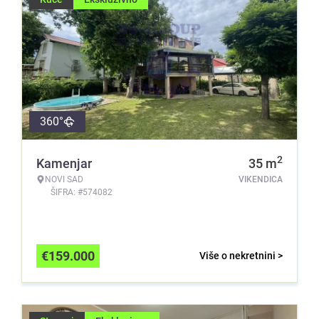
360°
2
Kamenjar
35
m
NOVI SAD
VIKENDICA
ŠIFRA: #574082
€
159.000
Više o nekretnini >