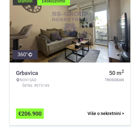
Stanovi
Ekskluzivno
360°
2
Grbavica
50
m
NOVI SAD
TROSOBAN
ŠIFRA: #573149
€
206.900
Više o nekretnini >