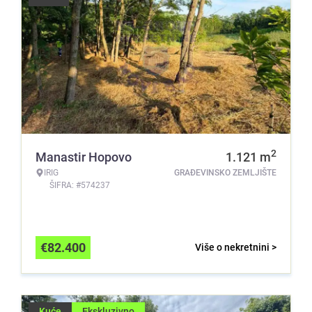
2
Manastir Hopovo
1.121
m
IRIG
GRAĐEVINSKO ZEMLJIŠTE
ŠIFRA: #574237
€
82.400
Više o nekretnini >
Kuće
Ekskluzivno