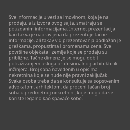
Sve informacije u vezi sa imovinom, koja je na
prodaju, a iz izvora ovog sajta, smatraju se
pouzdanim informacijama. Internet prezentacija
kao takva je napravljena da prezentuje tačne
informacije, ali takav vid prezentovanja podložan je
greškama, propustima i promenama cena. Sve
površine objekata i zemlje koje se prodaju su
približne. Tačne dimenzije se mogu dobiti
potraživanjem usluga profesionalnog arhitekte ili
inžinjera. Broj soba navedenih u opisima
nekretnina koje se nude nije pravni zaključak.
Svaka osoba treba da se konsultuje sa sopstvenim
advokatom, arhitektom, da proceni tačan broj
soba u predmetnoj nekretnini, koje mogu da se
koriste legalno kao spavaće sobe.