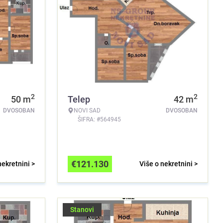
2
2
50
m
Telep
42
m
DVOSOBAN
NOVI SAD
DVOSOBAN
ŠIFRA: #564945
€
121.130
nekretnini >
Više o nekretnini >
Stanovi