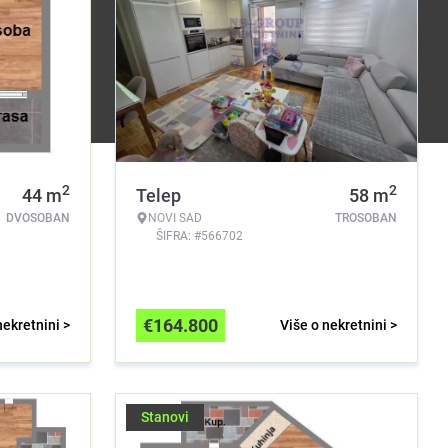
2
2
44
m
Telep
58
m
DVOSOBAN
NOVI SAD
TROSOBAN
ŠIFRA: #566702
€
164.800
nekretnini >
Više o nekretnini >
Stanovi