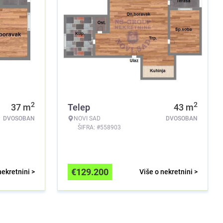
2
2
37
m
Telep
43
m
DVOSOBAN
NOVI SAD
DVOSOBAN
ŠIFRA: #558903
€
129.200
nekretnini >
Više o nekretnini >