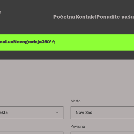
e
Početna
Kontakt
Ponudite vašu
ene
Lux
Novogradnja
360°
Mesto
Površina