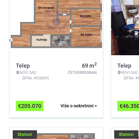
2
Telep
69
m
Telep
NOVI SAD
ČETVOROSOBAN
NOVI SAD
ŠIFRA: #558895
ŠIFRA: #
€
205.070
€
46.35
Više o nekretnini >
Stanovi
Stanovi