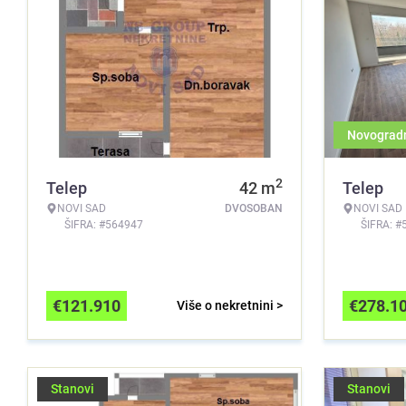
Novograd
2
Telep
42
m
Telep
NOVI SAD
DVOSOBAN
NOVI SAD
ŠIFRA: #564947
ŠIFRA: #
€
121.910
€
278.1
Više o nekretnini >
Stanovi
Stanovi