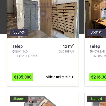
360°
360°
2
Telep
42
m
Telep
NOVI SAD
DVOSOBAN
NOVI SAD
ŠIFRA: #574245
ŠIFRA: #
€
135.000
€
216.3
Više o nekretnini >
Stanovi
Stanovi