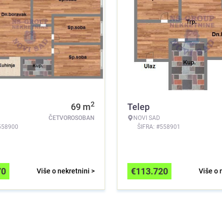
2
69
m
Telep
ČETVOROSOBAN
NOVI SAD
558900
ŠIFRA: #558901
70
€
113.720
Više o nekretnini >
Više o 