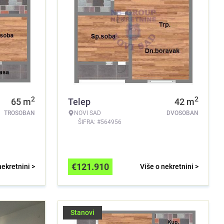
2
2
65
m
Telep
42
m
TROSOBAN
NOVI SAD
DVOSOBAN
ŠIFRA: #564956
€
121.910
nekretnini >
Više o nekretnini >
Stanovi