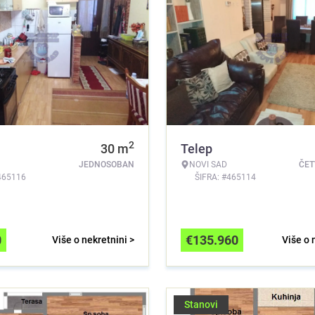
2
30
m
Telep
JEDNOSOBAN
NOVI SAD
ČE
465116
ŠIFRA: #465114
0
€
135.960
Više o nekretnini >
Više o 
Stanovi