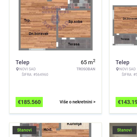
2
Telep
65
m
Telep
NOVI SAD
TROSOBAN
NOVI SAD
ŠIFRA: #564960
ŠIFRA: #
€
185.560
€
143.1
Više o nekretnini >
Stanovi
Stanovi