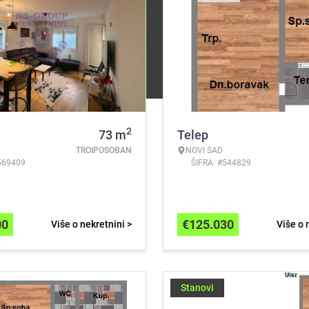
2
73
m
Telep
TROIPOSOBAN
NOVI SAD
569409
ŠIFRA: #544829
00
€
125.030
Više o nekretnini >
Više o 
Stanovi