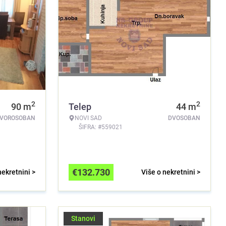
2
2
90
m
Telep
44
m
TVOROSOBAN
NOVI SAD
DVOSOBAN
ŠIFRA: #559021
€
132.730
nekretnini >
Više o nekretnini >
Stanovi