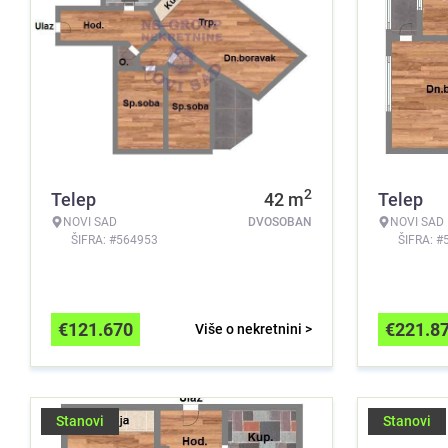
2
Telep
42
m
Telep
NOVI SAD
DVOSOBAN
NOVI SAD
ŠIFRA: #564953
ŠIFRA: #
€
121.670
€
221.8
Više o nekretnini >
Stanovi
Stanovi