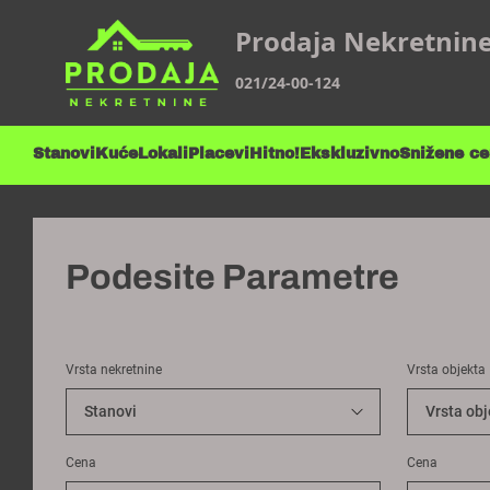
Prodaja Nekretnin
021/24-00-124
Stanovi
Kuće
Lokali
Placevi
Hitno!
Ekskluzivno
Snižene c
Podesite Parametre
Vrsta nekretnine
Vrsta objekta
Cena
Cena