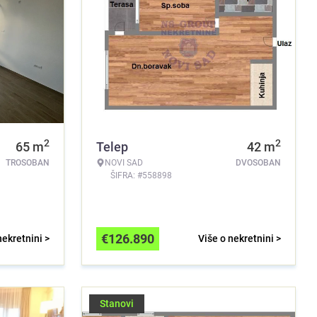
2
2
65
m
Telep
42
m
TROSOBAN
NOVI SAD
DVOSOBAN
ŠIFRA: #558898
€
126.890
nekretnini >
Više o nekretnini >
Stanovi