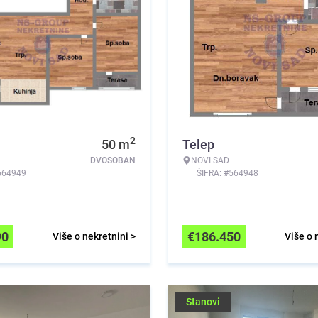
2
50
m
Telep
DVOSOBAN
NOVI SAD
564949
ŠIFRA: #564948
90
€
186.450
Više o nekretnini >
Više o 
Stanovi