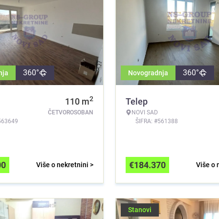
360°
360°
nja
Novogradnja
2
110
m
Telep
ČETVOROSOBAN
NOVI SAD
563649
ŠIFRA: #561388
00
€
184.370
Više o nekretnini >
Više o 
Stanovi