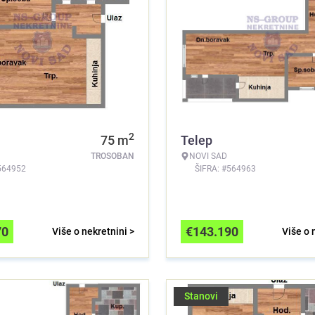
2
75
m
Telep
TROSOBAN
NOVI SAD
564952
ŠIFRA: #564963
70
€
143.190
Više o nekretnini >
Više o 
Stanovi