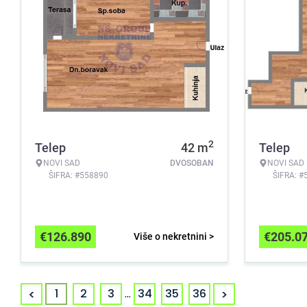
2
Telep
42
m
Telep
NOVI SAD
DVOSOBAN
NOVI SAD
ŠIFRA: #558890
ŠIFRA: #
€
126.890
€
205.0
Više o nekretnini >
<
>
1
2
3
...
34
35
36