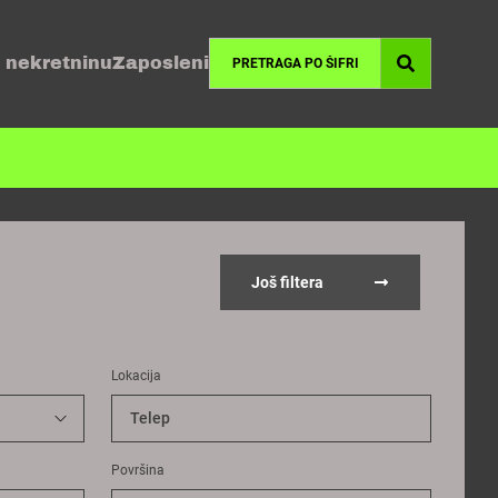
 nekretninu
Zaposleni
Još filtera
Lokacija
Telep
Površina