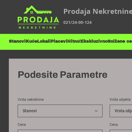
Prodaja Nekretnin
021/24-00-124
Stanovi
Kuće
Lokali
Placevi
Hitno!
Ekskluzivno
Snižene c
Podesite Parametre
Vrsta nekretnine
Vrsta objekta
Cena
Cena