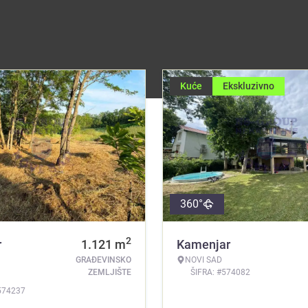
Kuće
Ekskluzivno
360°
2
r
1.121
m
Kamenjar
GRAĐEVINSKO
NOVI SAD
ZEMLJIŠTE
ŠIFRA: #574082
574237