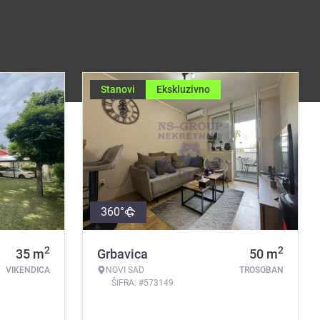
Stanovi
Ekskluzivno
360°
2
2
35
m
Grbavica
50
m
VIKENDICA
NOVI SAD
TROSOBAN
ŠIFRA: #573149