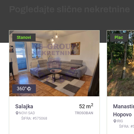
Pogledajte slične nekretnine
Stanovi
Plac
360°
2
Salajka
52
m
Manasti
NOVI SAD
TROSOBAN
Hopovo
ŠIFRA: #575068
IRIG
ŠIFRA: #