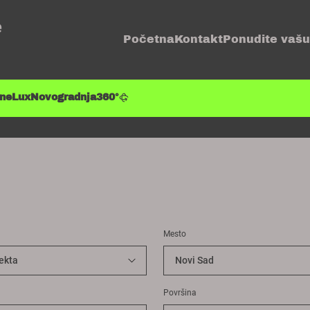
e
Početna
Kontakt
Ponudite vašu
ene
Lux
Novogradnja
360°
Mesto
Površina