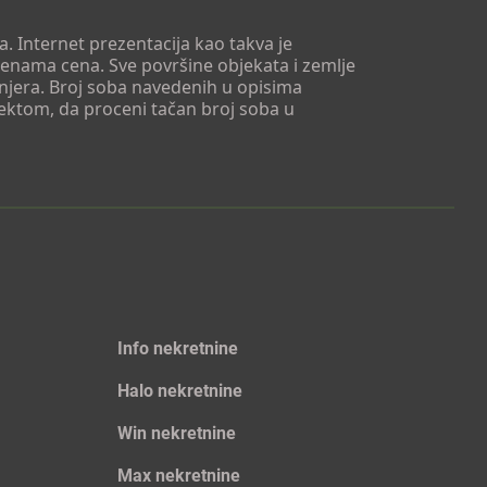
. Internet prezentacija kao takva je
menama cena. Sve površine objekata i zemlje
injera. Broj soba navedenih u opisima
tektom, da proceni tačan broj soba u
Info nekretnine
Halo nekretnine
Win nekretnine
Max nekretnine