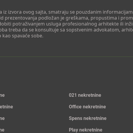
 a iz izvora ovog sajta, smatraju se pouzdanim informacijama
v vid prezentovanja podložan je greškama, propustima i pro
obiti potraživanjem usluga profesionalnog arhitekte ili inž
soba treba da se konsultuje sa sopstvenim advokatom, arhi
o kao spavaće sobe.
ine
021 nekretnine
etnine
Office nekretnine
ine
Spens nekretnine
ine
Play nekretnine