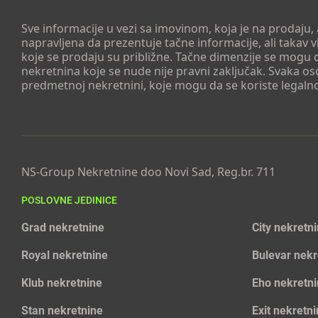
Sve informacije u vezi sa imovinom, koja je na prodaju,
napravljena da prezentuje tačne informacije, ali taka
koje se prodaju su približne. Tačne dimenzije se mogu d
nekretnina koje se nude nije pravni zaključak. Svaka o
predmetnoj nekretnini, koje mogu da se koriste legaln
NS-Group Nekretnine doo Novi Sad, Reg.br. 711
POSLOVNE JEDINICE
Grad nekretnine
City nekretn
Royal nekretnine
Bulevar nekr
Klub nekretnine
Eho nekretn
Stan nekretnine
Exit nekretn