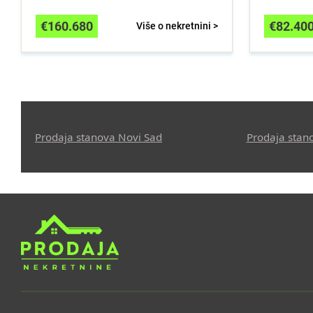
€
160.680
€
82.40
Više o nekretnini >
Prodaja stanova Novi Sad
Prodaja stan