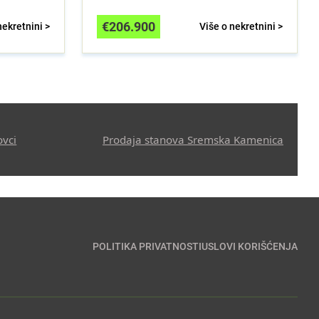
€
206.900
nekretnini >
Više o nekretnini >
ovci
Prodaja stanova Sremska Kamenica
POLITIKA PRIVATNOSTI
USLOVI KORIŠĆENJA