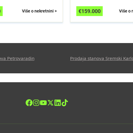
0
€
159.000
Više o nekretnini >
Više o 
ova Petrovaradin
Prodaja stanova Sremski Karl