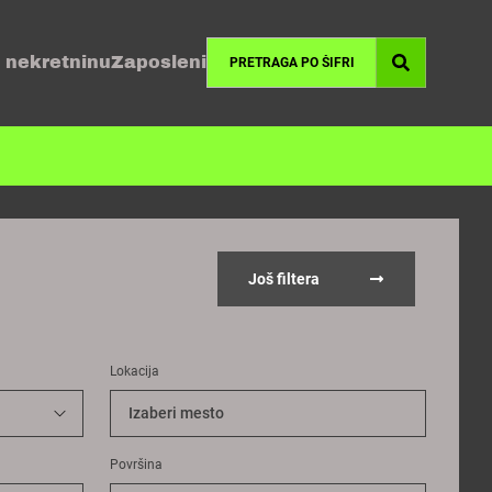
 nekretninu
Zaposleni
Još filtera
Lokacija
Izaberi mesto
Površina