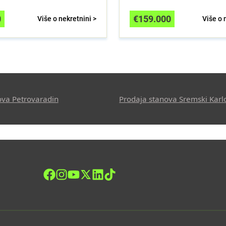
0
€
159.000
Više o nekretnini >
Više o 
ova Petrovaradin
Prodaja stanova Sremski Karl