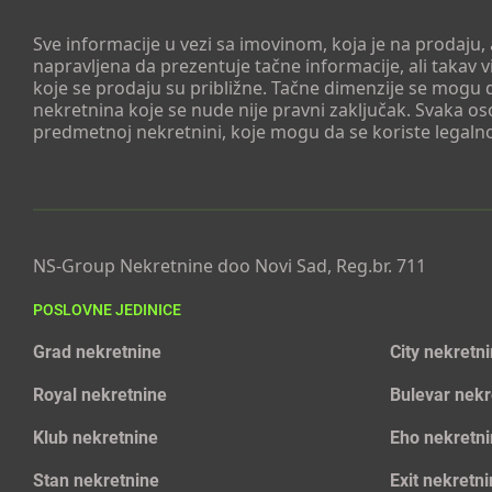
Sve informacije u vezi sa imovinom, koja je na prodaju,
napravljena da prezentuje tačne informacije, ali taka
koje se prodaju su približne. Tačne dimenzije se mogu d
nekretnina koje se nude nije pravni zaključak. Svaka o
predmetnoj nekretnini, koje mogu da se koriste legaln
NS-Group Nekretnine doo Novi Sad, Reg.br. 711
POSLOVNE JEDINICE
Grad nekretnine
City nekretn
Royal nekretnine
Bulevar nekr
Klub nekretnine
Eho nekretn
Stan nekretnine
Exit nekretn