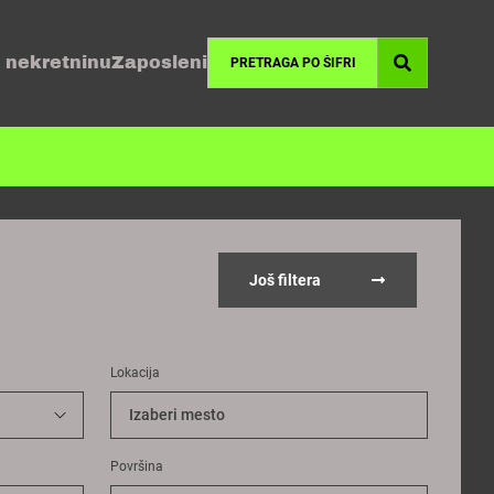
 nekretninu
Zaposleni
Još filtera
Lokacija
Izaberi mesto
Površina