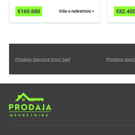
€
160.680
€
82.40
Više o nekretnini >
Prodaja stanova Novi Sad
Prodaja stan