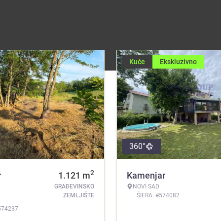
Kuće
Ekskluzivno
360°
2
r
1.121
m
Kamenjar
GRAĐEVINSKO
NOVI SAD
ZEMLJIŠTE
ŠIFRA: #574082
574237