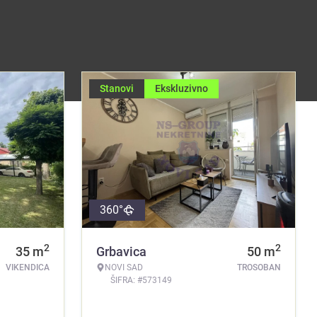
Stanovi
Ekskluzivno
360°
2
2
35
m
Grbavica
50
m
VIKENDICA
NOVI SAD
TROSOBAN
ŠIFRA: #573149