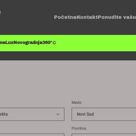
e
Početna
Kontakt
Ponudite vašu
ene
Lux
Novogradnja
360°
Mesto
Površina