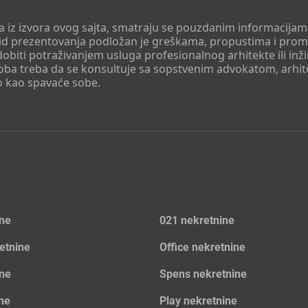
 a iz izvora ovog sajta, smatraju se pouzdanim informacijama
v vid prezentovanja podložan je greškama, propustima i pro
obiti potraživanjem usluga profesionalnog arhitekte ili inž
soba treba da se konsultuje sa sopstvenim advokatom, arhi
o kao spavaće sobe.
ine
021 nekretnine
etnine
Office nekretnine
ine
Spens nekretnine
ine
Play nekretnine