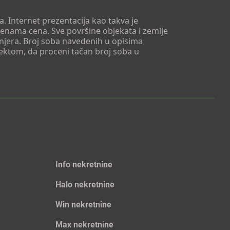
. Internet prezentacija kao takva je
menama cena. Sve površine objekata i zemlje
injera. Broj soba navedenih u opisima
tektom, da proceni tačan broj soba u
Info nekretnine
Halo nekretnine
Win nekretnine
Max nekretnine