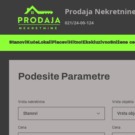
Prodaja Nekretnin
021/24-00-124
Stanovi
Kuće
Lokali
Placevi
Hitno!
Ekskluzivno
Snižene c
Podesite Parametre
Vrsta nekretnine
Vrsta objekta
Cena
Cena