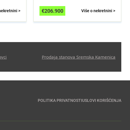
€
206.900
nekretnini >
Više o nekretnini >
ovci
Prodaja stanova Sremska Kamenica
POLITIKA PRIVATNOSTI
USLOVI KORIŠĆENJA