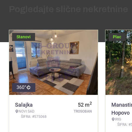
Pogledajte slične nekretnine
Stanovi
Plac
360°
2
Salajka
52
m
Manasti
NOVI SAD
TROSOBAN
Hopovo
ŠIFRA: #575068
IRIG
ŠIFRA: #