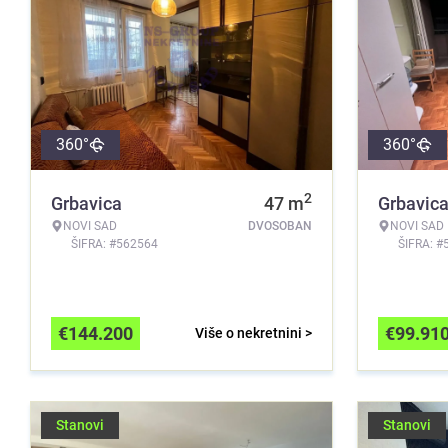
360°
360°
2
Grbavica
47
m
Grbavic
NOVI SAD
DVOSOBAN
NOVI SAD
ŠIFRA: #562564
ŠIFRA: #
€
144.200
€
99.91
Više o nekretnini >
Stanovi
Stanovi