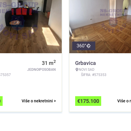
360°
2
a
31
m
Grbavica
JEDNOIPOSOBAN
NOVI SAD
575357
ŠIFRA: #575353
0
€
175.100
Više o nekretnini >
Više o 