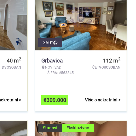
360°
2
2
40
m
Grbavica
112
m
DVOSOBAN
NOVI SAD
ČETVOROSOBAN
ŠIFRA: #563345
€
309.000
nekretnini >
Više o nekretnini >
Stanovi
Ekskluzivno