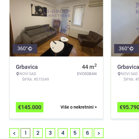
360°
360°
2
Grbavica
44
m
Grbavic
NOVI SAD
DVOSOBAN
NOVI SAD
ŠIFRA: #575549
ŠIFRA: #
€
145.000
€
95.79
Više o nekretnini >
<
>
1
2
3
4
5
6