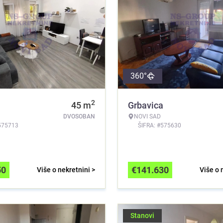
360°
2
a
45
m
Grbavica
DVOSOBAN
NOVI SAD
575713
ŠIFRA: #575630
50
€
141.630
Više o nekretnini >
Više o 
Stanovi