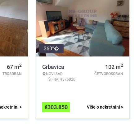
360°
2
2
67
m
Grbavica
102
m
TROSOBAN
NOVI SAD
ČETVOROSOBAN
ŠIFRA: #575026
€
303.850
nekretnini >
Više o nekretnini >