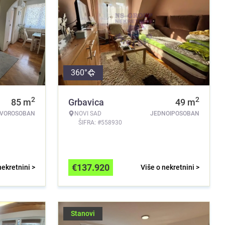
360°
2
2
85
m
Grbavica
49
m
TVOROSOBAN
NOVI SAD
JEDNOIPOSOBAN
ŠIFRA: #558930
€
137.920
nekretnini >
Više o nekretnini >
Stanovi