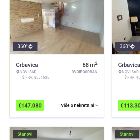
360°
360°
2
Grbavica
68
m
Grbavic
NOVI SAD
DVOIPOSOBAN
NOVI SAD
ŠIFRA: #551635
ŠIFRA: #
€
147.080
€
113.3
Više o nekretnini >
Stanovi
Stanovi