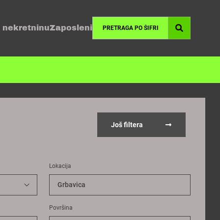
 nekretninu
Zaposleni
Još filtera
Lokacija
Grbavica
Površina