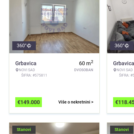
360°
360°
2
Grbavica
60
m
Grbavic
NOVI SAD
DVOSOBAN
NOVI SAD
ŠIFRA: #575811
ŠIFRA: #
€
149.000
€
118.4
Više o nekretnini >
Stanovi
Stanovi