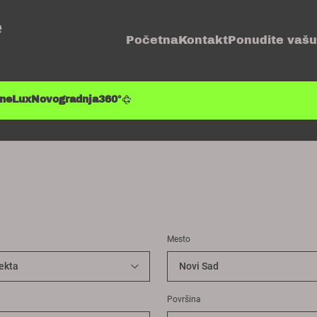
e
Početna
Kontakt
Ponudite vašu
ene
Lux
Novogradnja
360°
Mesto
Površina