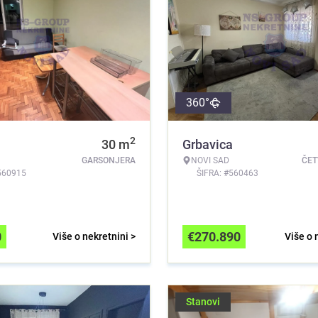
360°
2
a
30
m
Grbavica
GARSONJERA
NOVI SAD
ČE
560915
ŠIFRA: #560463
0
€
270.890
Više o nekretnini >
Više o 
Stanovi