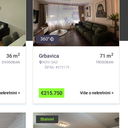
360°
2
2
36
m
Grbavica
71
m
DVOSOBAN
NOVI SAD
TROSOBAN
ŠIFRA: #575175
€
215.750
nekretnini >
Više o nekretnini >
Stanovi