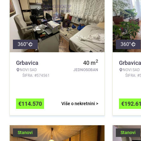
360°
360°
2
Grbavica
40
m
Grbavic
NOVI SAD
JEDNOSOBAN
NOVI SAD
ŠIFRA: #574561
ŠIFRA: #
€
114.570
€
192.6
Više o nekretnini >
Stanovi
Stanovi