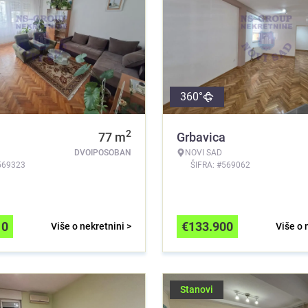
360°
2
a
77
m
Grbavica
DVOIPOSOBAN
NOVI SAD
569323
ŠIFRA: #569062
10
€
133.900
Više o nekretnini >
Više o 
Stanovi