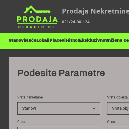
Prodaja Nekretnin
021/24-00-124
Stanovi
Kuće
Lokali
Placevi
Hitno!
Ekskluzivno
Snižene c
Podesite Parametre
Vrsta nekretnine
Vrsta objekta
Cena
Cena