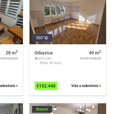
360°
2
2
28
m
Grbavica
49
m
EDNOSOBAN
NOVI SAD
DVOIPOSOBAN
ŠIFRA: #576062
€
152.440
nekretnini >
Više o nekretnini >
Stanovi