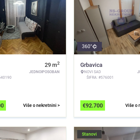
360°
2
a
29
m
Grbavica
JEDNOIPOSOBAN
NOVI SAD
J
540190
ŠIFRA: #576001
00
€
92.700
Više o nekretnini >
Više o 
Stanovi