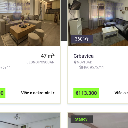
360°
2
a
47
m
Grbavica
JEDNOIPOSOBAN
NOVI SAD
575944
ŠIFRA: #575711
00
€
113.300
Više o nekretnini >
Više o 
Stanovi