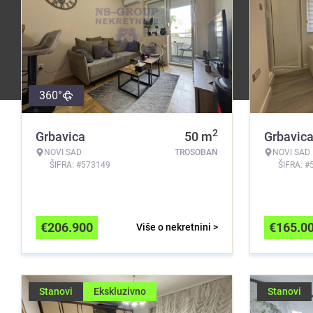
360°
2
Grbavica
50
m
Grbavic
NOVI SAD
TROSOBAN
NOVI SAD
ŠIFRA: #573149
ŠIFRA: #
€
206.900
€
165.0
Više o nekretnini >
Stanovi
Ekskluzivno
Stanovi