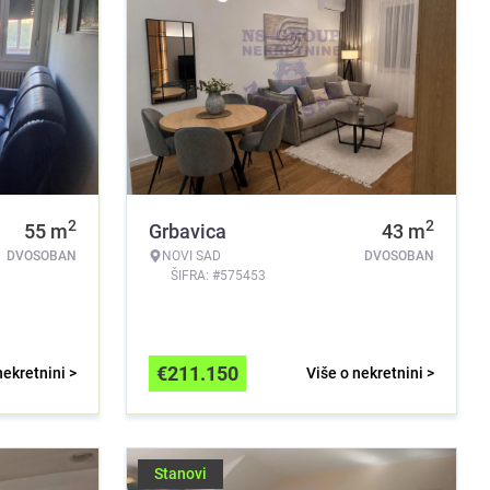
2
2
55
m
Grbavica
43
m
DVOSOBAN
NOVI SAD
DVOSOBAN
ŠIFRA: #575453
€
211.150
nekretnini >
Više o nekretnini >
Stanovi