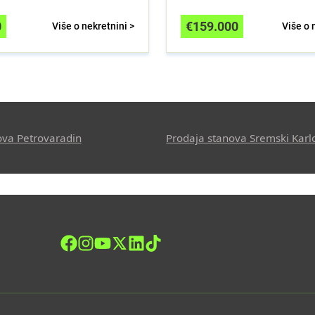
0
€
159.000
Više o nekretnini >
Više o 
ova Petrovaradin
Prodaja stanova Sremski Karl