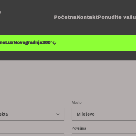
e
Početna
Kontakt
Ponudite vašu
ene
Lux
Novogradnja
360°
Mesto
Površina