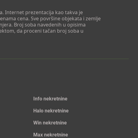
. Internet prezentacija kao takva je
menama cena. Sve površine objekata i zemlje
injera. Broj soba navedenih u opisima
tektom, da proceni tačan broj soba u
Info nekretnine
Halo nekretnine
Win nekretnine
Max nekretnine