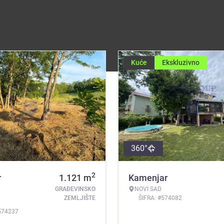
Kuće
Ekskluzivno
360°
2
r
1.121
m
Kamenjar
GRAĐEVINSKO
NOVI SAD
ZEMLJIŠTE
ŠIFRA: #574082
574237