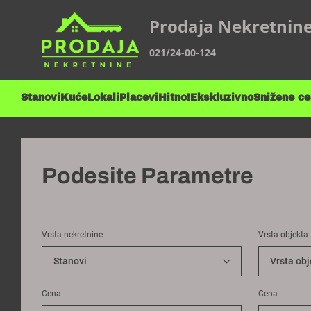
Prodaja Nekretnin
021/24-00-124
Stanovi
Kuće
Lokali
Placevi
Hitno!
Ekskluzivno
Snižene c
Podesite Parametre
Vrsta nekretnine
Vrsta objekta
Cena
Cena