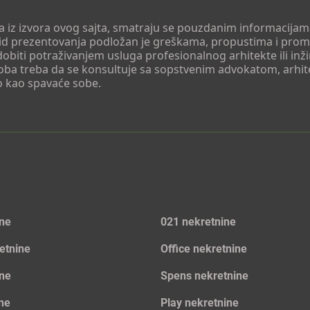
 a iz izvora ovog sajta, smatraju se pouzdanim informacijama
v vid prezentovanja podložan je greškama, propustima i pro
obiti potraživanjem usluga profesionalnog arhitekte ili inž
soba treba da se konsultuje sa sopstvenim advokatom, arhi
o kao spavaće sobe.
ine
021 nekretnine
etnine
Office nekretnine
ine
Spens nekretnine
ine
Play nekretnine