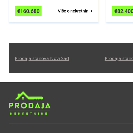
€
160.680
€
82.40
Više o nekretnini >
Prodaja stanova Novi Sad
Prodaja stan