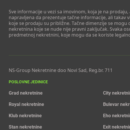
Sve informacije u vezi sa imovinom, koja je na prodaju,
napravljena da prezentuje tačne informacije, ali taka
koje se prodaju su približne. Tačne dimenzije se mogu d
nekretnina koje se nude nije pravni zaključak. Svaka o
predmetnoj nekretnini, koje mogu da se koriste legaln
NS-Group Nekretnine doo Novi Sad, Reg.br. 711
POSLOVNE JEDINICE
Grad nekretnine
City nekretn
Royal nekretnine
Bulevar nekr
Klub nekretnine
Eho nekretn
Stan nekretnine
Exit nekretn