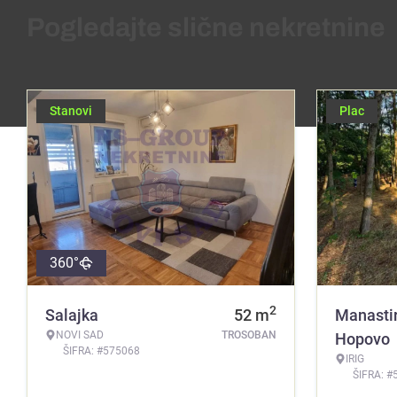
Pogledajte slične nekretnine
Stanovi
Plac
360°
2
Salajka
52
m
Manasti
NOVI SAD
TROSOBAN
Hopovo
ŠIFRA: #575068
IRIG
ŠIFRA: #