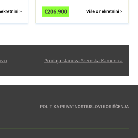
€
206.900
nekretnini >
Više o nekretnini >
ovci
Prodaja stanova Sremska Kamenica
POLITIKA PRIVATNOSTI
USLOVI KORIŠĆENJA