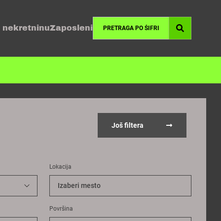
 nekretninu
Zaposleni
Još filtera
Lokacija
Izaberi mesto
Površina