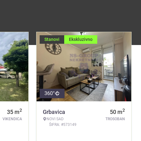
Stanovi
Ekskluzivno
360°
2
2
35
m
Grbavica
50
m
VIKENDICA
NOVI SAD
TROSOBAN
ŠIFRA: #573149