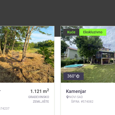
Kuće
Ekskluzivno
360°
2
r
1.121
m
Kamenjar
GRAĐEVINSKO
NOVI SAD
ZEMLJIŠTE
ŠIFRA: #574082
574237