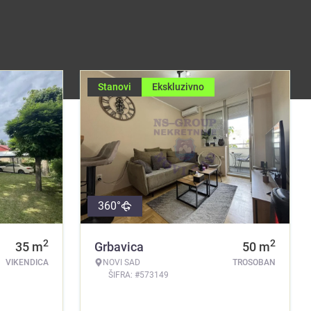
Stanovi
Ekskluzivno
360°
2
2
35
m
Grbavica
50
m
VIKENDICA
NOVI SAD
TROSOBAN
ŠIFRA: #573149