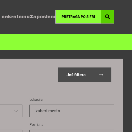
 nekretninu
Zaposleni
Još filtera
Lokacija
Izaberi mesto
Površina