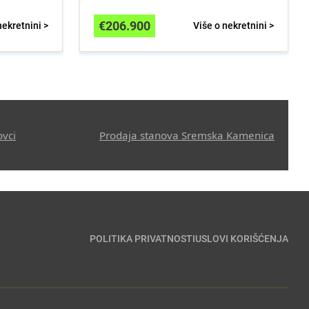
€
206.900
nekretnini >
Više o nekretnini >
ovci
Prodaja stanova Sremska Kamenica
POLITIKA PRIVATNOSTI
USLOVI KORIŠĆENJA