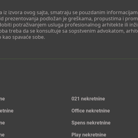
 a iz izvora ovog sajta, smatraju se pouzdanim informacijama
v vid prezentovanja podložan je greškama, propustima i pro
obiti potraživanjem usluga profesionalnog arhitekte ili inž
soba treba da se konsultuje sa sopstvenim advokatom, arhi
o kao spavaće sobe.
ine
021 nekretnine
etnine
Office nekretnine
ine
Spens nekretnine
ine
Play nekretnine