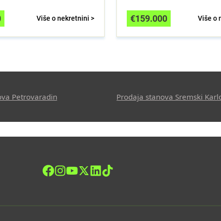
0
€
159.000
Više o nekretnini >
Više o 
ova Petrovaradin
Prodaja stanova Sremski Karl