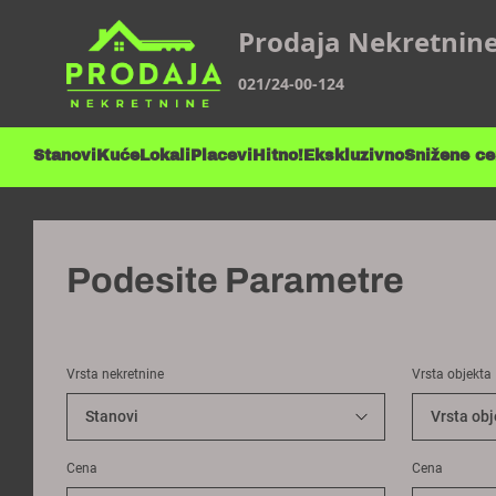
Prodaja Nekretnin
021/24-00-124
Stanovi
Kuće
Lokali
Placevi
Hitno!
Ekskluzivno
Snižene c
Podesite Parametre
Vrsta nekretnine
Vrsta objekta
Cena
Cena