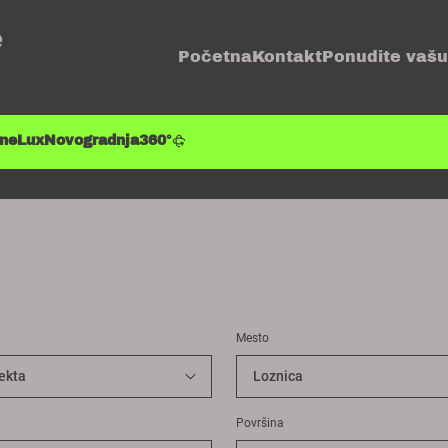
e
Početna
Kontakt
Ponudite vašu
ene
Lux
Novogradnja
360°
Mesto
Površina