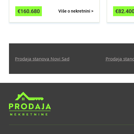
€
160.680
€
82.40
Više o nekretnini >
Prodaja stanova Novi Sad
Prodaja stan