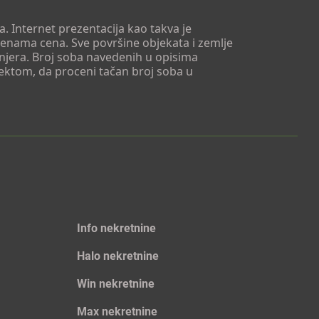
. Internet prezentacija kao takva je
menama cena. Sve površine objekata i zemlje
injera. Broj soba navedenih u opisima
tektom, da proceni tačan broj soba u
Info nekretnine
Halo nekretnine
Win nekretnine
Max nekretnine