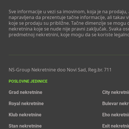
Sve informacije u vezi sa imovinom, koja je na prodaju,
napravljena da prezentuje tačne informacije, ali taka
koje se prodaju su približne. Tačne dimenzije se mogu d
nekretnina koje se nude nije pravni zaključak. Svaka o
predmetnoj nekretnini, koje mogu da se koriste legaln
NS-Group Nekretnine doo Novi Sad, Reg.br. 711
POSLOVNE JEDINICE
Grad nekretnine
City nekretn
Royal nekretnine
Bulevar nekr
Klub nekretnine
Eho nekretn
Stan nekretnine
Exit nekretn