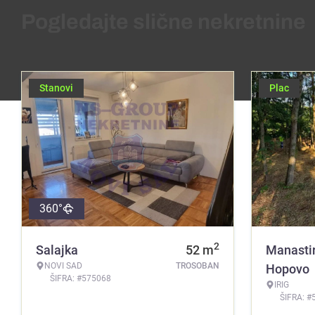
Pogledajte slične nekretnine
Stanovi
Plac
360°
2
Salajka
52
m
Manasti
NOVI SAD
TROSOBAN
Hopovo
ŠIFRA: #575068
IRIG
ŠIFRA: #