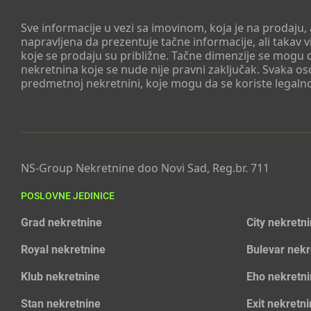
Sve informacije u vezi sa imovinom, koja je na prodaju,
napravljena da prezentuje tačne informacije, ali taka
koje se prodaju su približne. Tačne dimenzije se mogu d
nekretnina koje se nude nije pravni zaključak. Svaka o
predmetnoj nekretnini, koje mogu da se koriste legaln
NS-Group Nekretnine doo Novi Sad, Reg.br. 711
POSLOVNE JEDINICE
Grad nekretnine
City nekretn
Royal nekretnine
Bulevar nekr
Klub nekretnine
Eho nekretn
Stan nekretnine
Exit nekretn