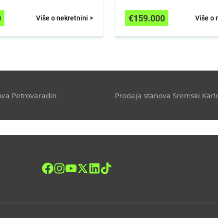
0
€
159.000
Više o nekretnini >
Više o 
ova Petrovaradin
Prodaja stanova Sremski Karl