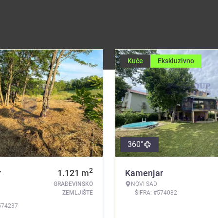
Kuće
Ekskluzivno
360°
2
r
1.121
m
Kamenjar
GRAĐEVINSKO
NOVI SAD
ZEMLJIŠTE
ŠIFRA: #574082
574237