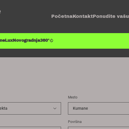
e
Početna
Kontakt
Ponudite vašu
ene
Lux
Novogradnja
360°
Mesto
Površina