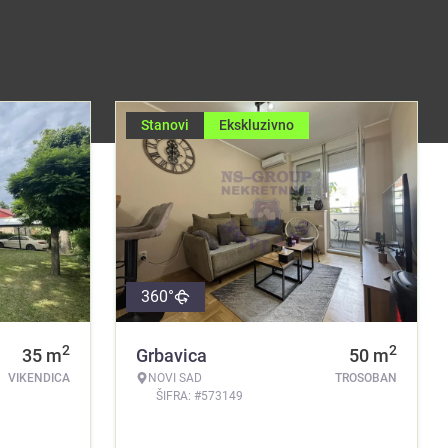
Stanovi
Ekskluzivno
360°
2
2
35
m
Grbavica
50
m
VIKENDICA
NOVI SAD
TROSOBAN
ŠIFRA: #573149