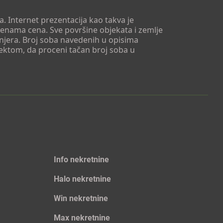
. Internet prezentacija kao takva je
menama cena. Sve površine objekata i zemlje
injera. Broj soba navedenih u opisima
tektom, da proceni tačan broj soba u
Info nekretnine
Halo nekretnine
Win nekretnine
Max nekretnine