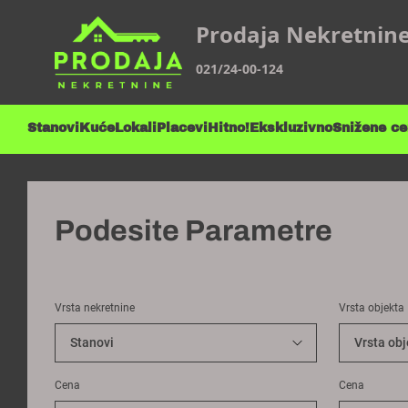
Prodaja Nekretnin
021/24-00-124
Stanovi
Kuće
Lokali
Placevi
Hitno!
Ekskluzivno
Snižene c
Podesite Parametre
Vrsta nekretnine
Vrsta objekta
Cena
Cena