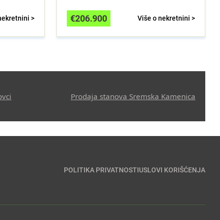
€
206.900
nekretnini >
Više o nekretnini >
ovci
Prodaja stanova Sremska Kamenica
POLITIKA PRIVATNOSTI
USLOVI KORIŠĆENJA