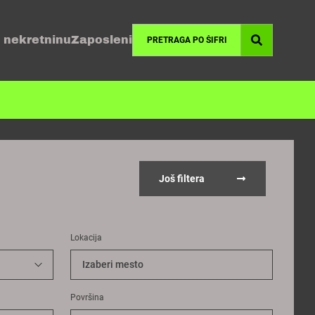
 nekretninu
Zaposleni
Još filtera
Lokacija
Izaberi mesto
Površina