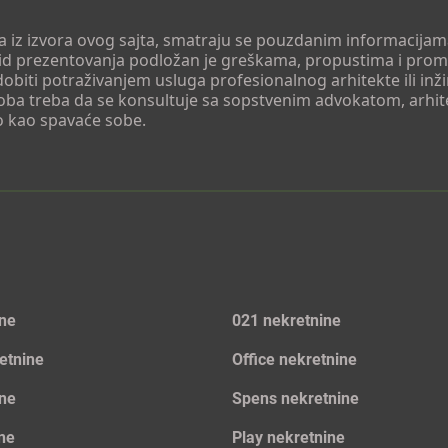
 a iz izvora ovog sajta, smatraju se pouzdanim informacijama
v vid prezentovanja podložan je greškama, propustima i pro
obiti potraživanjem usluga profesionalnog arhitekte ili inž
soba treba da se konsultuje sa sopstvenim advokatom, arhi
o kao spavaće sobe.
ine
021 nekretnine
etnine
Office nekretnine
ine
Spens nekretnine
ine
Play nekretnine