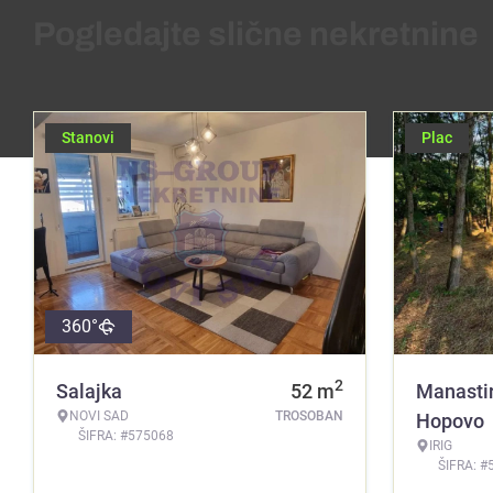
Pogledajte slične nekretnine
Stanovi
Plac
360°
2
Salajka
52
m
Manasti
NOVI SAD
TROSOBAN
Hopovo
ŠIFRA: #575068
IRIG
ŠIFRA: #