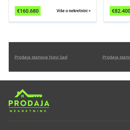
€
160.680
€
82.40
Više o nekretnini >
Prodaja stanova Novi Sad
Prodaja stan