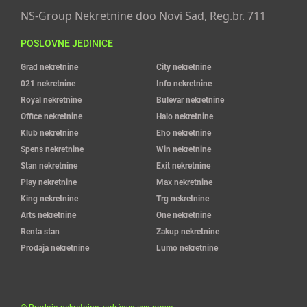
NS-Group Nekretnine doo Novi Sad, Reg.br. 711
POSLOVNE JEDINICE
Grad nekretnine
City nekretnine
021 nekretnine
Info nekretnine
Royal nekretnine
Bulevar nekretnine
Office nekretnine
Halo nekretnine
Klub nekretnine
Eho nekretnine
Spens nekretnine
Win nekretnine
Stan nekretnine
Exit nekretnine
Play nekretnine
Max nekretnine
King nekretnine
Trg nekretnine
Arts nekretnine
One nekretnine
Renta stan
Zakup nekretnine
Prodaja nekretnine
Lumo nekretnine