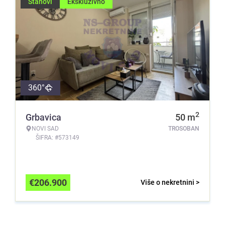
Stanovi
Ekskluzivno
360°
2
Grbavica
50
m
NOVI SAD
TROSOBAN
ŠIFRA: #573149
€
206.900
Više o nekretnini >