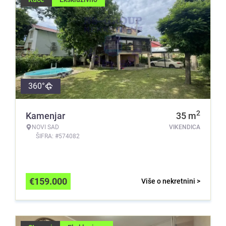
360°
2
Kamenjar
35
m
NOVI SAD
VIKENDICA
ŠIFRA: #574082
€
159.000
Više o nekretnini >