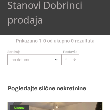
Stanovi Dobrinci
prodaja
Prikazano 1-0 od ukupno 0 rezultata
Sortiraj
:
Postavka:
po datumu
Pogledajte slične nekretnine
Stanovi