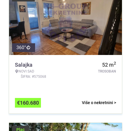
360°
2
Salajka
52
m
NOVI SAD
TROSOBAN
ŠIFRA: #575068
€
160.680
Više o nekretnini >
Plac