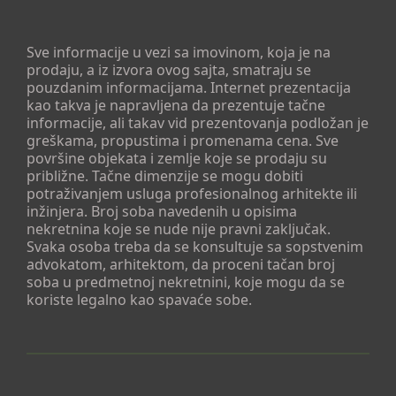
Sve informacije u vezi sa imovinom, koja je na
prodaju, a iz izvora ovog sajta, smatraju se
pouzdanim informacijama. Internet prezentacija
kao takva je napravljena da prezentuje tačne
informacije, ali takav vid prezentovanja podložan je
greškama, propustima i promenama cena. Sve
površine objekata i zemlje koje se prodaju su
približne. Tačne dimenzije se mogu dobiti
potraživanjem usluga profesionalnog arhitekte ili
inžinjera. Broj soba navedenih u opisima
nekretnina koje se nude nije pravni zaključak.
Svaka osoba treba da se konsultuje sa sopstvenim
advokatom, arhitektom, da proceni tačan broj
soba u predmetnoj nekretnini, koje mogu da se
koriste legalno kao spavaće sobe.