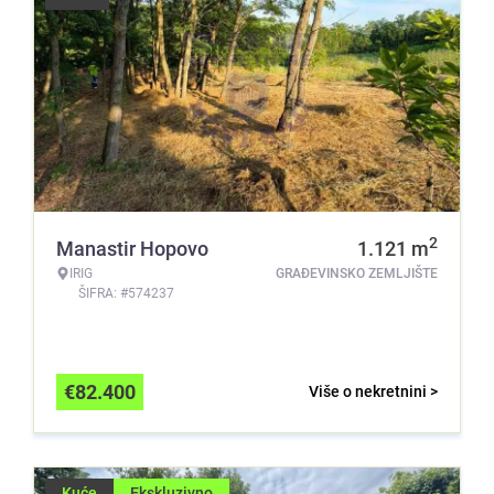
2
Manastir Hopovo
1.121
m
IRIG
GRAĐEVINSKO ZEMLJIŠTE
ŠIFRA: #574237
€
82.400
Više o nekretnini >
Kuće
Ekskluzivno