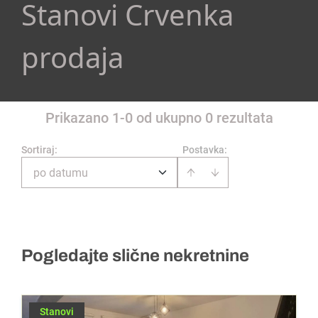
Stanovi Crvenka
prodaja
Prikazano 1-0 od ukupno 0 rezultata
Sortiraj
:
Postavka:
po datumu
Pogledajte slične nekretnine
Stanovi