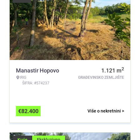
2
Manastir Hopovo
1.121
m
IRIG
GRAĐEVINSKO ZEMLJIŠTE
ŠIFRA: #574237
€
82.400
Više o nekretnini >
Kuće
Ekskluzivno