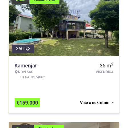
360°
2
Kamenjar
35
m
NOVI SAD
VIKENDICA
ŠIFRA: #574082
€
159.000
Više o nekretnini >