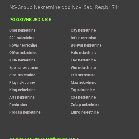
NS-Group Nekretnine doo Novi Sad, Reg.br. 711
POSLOVNE JEDINICE
Grad nekretnine
City nekretnine
021 nekretnine
Info nekretnine
Royal nekretnine
Bulevar nekretnine
Office nekretnine
Halo nekretnine
Klub nekretnine
Eho nekretnine
Spens nekretnine
Win nekretnine
Stan nekretnine
Exit nekretnine
Play nekretnine
Max nekretnine
King nekretnine
Trg nekretnine
Arts nekretnine
One nekretnine
Renta stan
Zakup nekretnine
Prodaja nekretnine
Lumo nekretnine