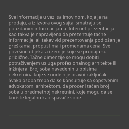
Sve informacije u vezi sa imovinom, koja je na
prodaju, a iz izvora ovog sajta, smatraju se
pouzdanim informacijama. Internet prezentacija
kao takva je napravljena da prezentuje tačne
informacije, ali takav vid prezentovanja podložan je
greškama, propustima i promenama cena. Sve
površine objekata i zemlje koje se prodaju su
približne. Tačne dimenzije se mogu dobiti
potraživanjem usluga profesionalnog arhitekte ili
inžinjera. Broj soba navedenih u opisima
nekretnina koje se nude nije pravni zaključak.
Svaka osoba treba da se konsultuje sa sopstvenim
advokatom, arhitektom, da proceni tačan broj
soba u predmetnoj nekretnini, koje mogu da se
koriste legalno kao spavaće sobe.