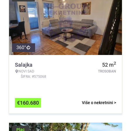
360°
2
Salajka
52
m
NOVI SAD
TROSOBAN
ŠIFRA: #575068
€
160.680
Više o nekretnini >
Plac