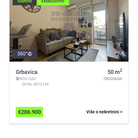
Stanovi
Ekskluzivno
360°
2
Grbavica
50
m
NOVI SAD
TROSOBAN
ŠIFRA: #573149
€
206.900
Više o nekretnini >