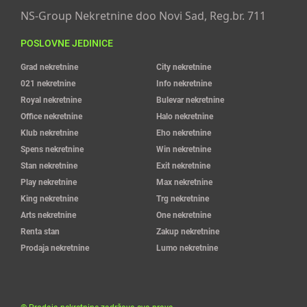
NS-Group Nekretnine doo Novi Sad, Reg.br. 711
POSLOVNE JEDINICE
Grad nekretnine
City nekretnine
021 nekretnine
Info nekretnine
Royal nekretnine
Bulevar nekretnine
Office nekretnine
Halo nekretnine
Klub nekretnine
Eho nekretnine
Spens nekretnine
Win nekretnine
Stan nekretnine
Exit nekretnine
Play nekretnine
Max nekretnine
King nekretnine
Trg nekretnine
Arts nekretnine
One nekretnine
Renta stan
Zakup nekretnine
Prodaja nekretnine
Lumo nekretnine