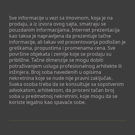
Sve informacije u vezi sa imovinom, koja je na
prodaju, a iz izvora ovog sajta, smatraju se
pouzdanim informacijama. Internet prezentacija
kao takva je napravljena da prezentuje tačne
informacije, ali takav vid prezentovanja podložan je
greškama, propustima i promenama cena. Sve
površine objekata i zemlje koje se prodaju su
približne. Tačne dimenzije se mogu dobiti
potraživanjem usluga profesionalnog arhitekte ili
inžinjera. Broj soba navedenih u opisima
nekretnina koje se nude nije pravni zaključak.
Svaka osoba treba da se konsultuje sa sopstvenim
advokatom, arhitektom, da proceni tačan broj
soba u predmetnoj nekretnini, koje mogu da se
koriste legalno kao spavaće sobe.