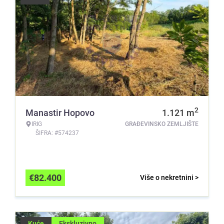
2
Manastir Hopovo
1.121
m
IRIG
GRAĐEVINSKO ZEMLJIŠTE
ŠIFRA: #574237
€
82.400
Više o nekretnini >
Kuće
Ekskluzivno