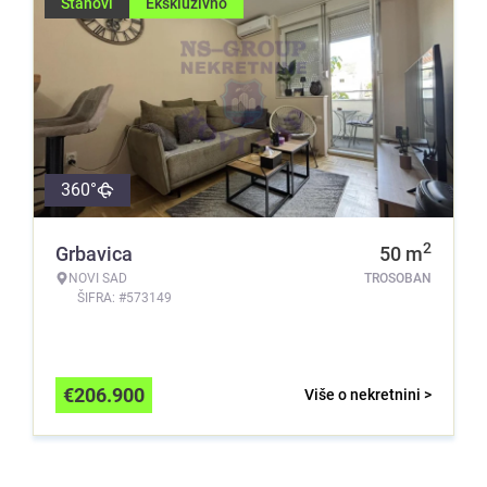
Stanovi
Ekskluzivno
360°
2
Grbavica
50
m
NOVI SAD
TROSOBAN
ŠIFRA: #573149
€
206.900
Više o nekretnini >