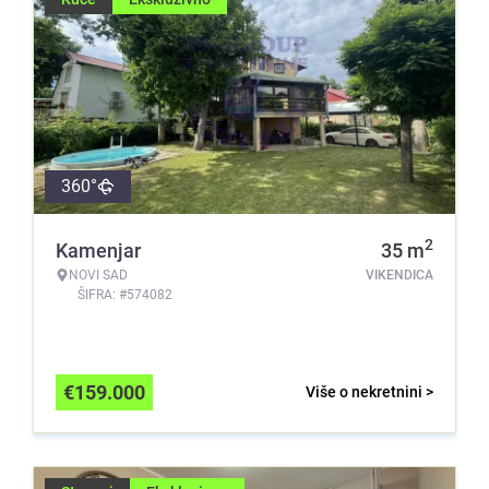
360°
2
Kamenjar
35
m
NOVI SAD
VIKENDICA
ŠIFRA: #574082
€
159.000
Više o nekretnini >