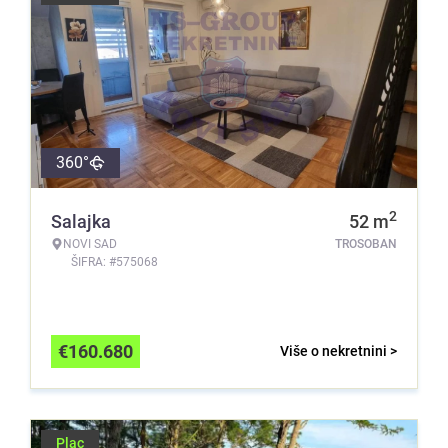
360°
2
Salajka
52
m
NOVI SAD
TROSOBAN
ŠIFRA: #575068
€
160.680
Više o nekretnini >
Plac