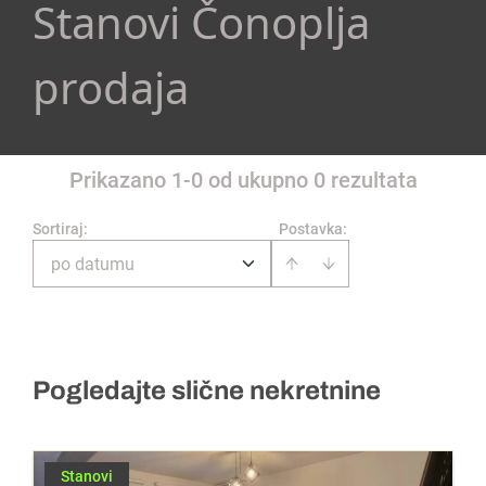
Stanovi Čonoplja
prodaja
Prikazano 1-0 od ukupno 0 rezultata
Sortiraj
:
Postavka:
po datumu
Pogledajte slične nekretnine
Stanovi