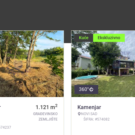
Kuće
Ekskluzivno
360°
2
r
1.121
m
Kamenjar
GRAĐEVINSKO
NOVI SAD
ZEMLJIŠTE
ŠIFRA: #574082
574237