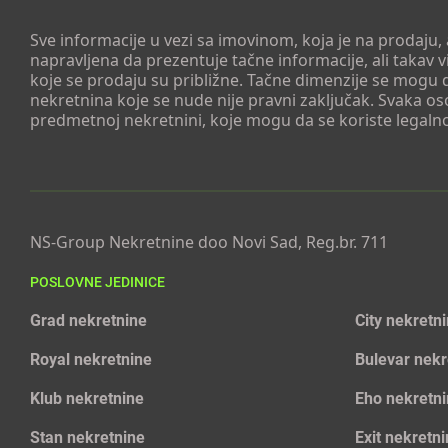
Sve informacije u vezi sa imovinom, koja je na prodaju,
napravljena da prezentuje tačne informacije, ali taka
koje se prodaju su približne. Tačne dimenzije se mogu d
nekretnina koje se nude nije pravni zaključak. Svaka o
predmetnoj nekretnini, koje mogu da se koriste legaln
NS-Group Nekretnine doo Novi Sad, Reg.br. 711
POSLOVNE JEDINICE
Grad nekretnine
City nekretn
Royal nekretnine
Bulevar nekr
Klub nekretnine
Eho nekretn
Stan nekretnine
Exit nekretn