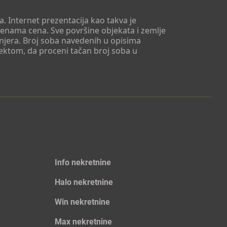
. Internet prezentacija kao takva je
menama cena. Sve površine objekata i zemlje
injera. Broj soba navedenih u opisima
tektom, da proceni tačan broj soba u
Info nekretnine
Halo nekretnine
Win nekretnine
Max nekretnine