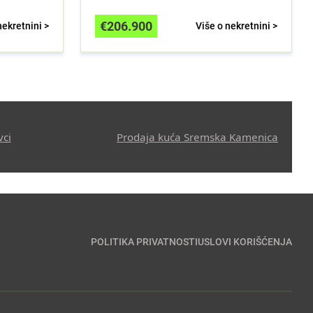
€
206.900
nekretnini >
Više o nekretnini >
vci
Prodaja kuća Sremska Kamenica
POLITIKA PRIVATNOSTI
USLOVI KORIŠĆENJA