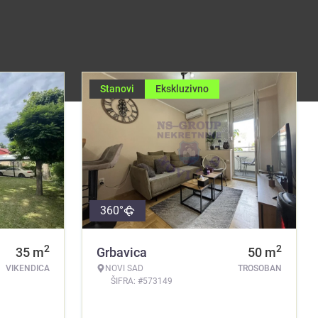
Stanovi
Ekskluzivno
360°
2
2
35
m
Grbavica
50
m
VIKENDICA
NOVI SAD
TROSOBAN
ŠIFRA: #573149