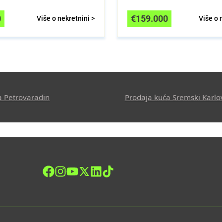
0
€
159.000
Više o nekretnini >
Više o 
a Petrovaradin
Prodaja kuća Sremski Karlo