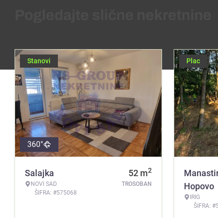
Pogledajte slične nekretnine
Stanovi
Plac
360°
2
Salajka
52
m
Manasti
NOVI SAD
TROSOBAN
Hopovo
ŠIFRA: #575068
IRIG
ŠIFRA: #