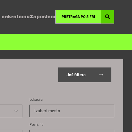
 nekretninu
Zaposleni
Još filtera
Lokacija
Izaberi mesto
Površina