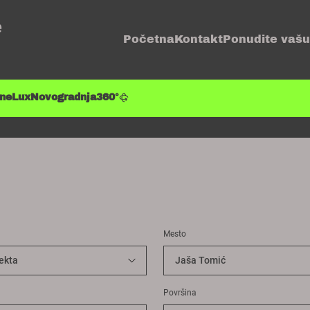
e
Početna
Kontakt
Ponudite vašu
ene
Lux
Novogradnja
360°
Mesto
Površina