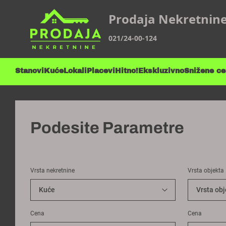
Prodaja Nekretnin
021/24-00-124
Stanovi
Kuće
Lokali
Placevi
Hitno!
Ekskluzivno
Snižene c
Podesite Parametre
Vrsta nekretnine
Vrsta objekta
Cena
Cena