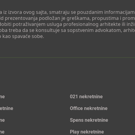
 a iz izvora ovog sajta, smatraju se pouzdanim informacijama
v vid prezentovanja podložan je greškama, propustima i pro
obiti potraživanjem usluga profesionalnog arhitekte ili inž
soba treba da se konsultuje sa sopstvenim advokatom, arhi
o kao spavaće sobe.
ine
021 nekretnine
etnine
Office nekretnine
ine
Spens nekretnine
ine
Play nekretnine