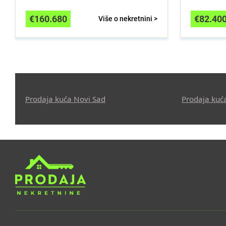
€
160.680
€
82.40
Više o nekretnini >
Prodaja kuća Novi Sad
Prodaja kuć