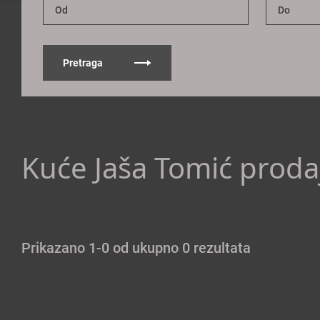
Pretraga
Kuće Jaša Tomić proda
Prikazano 1-0 od ukupno 0 rezultata