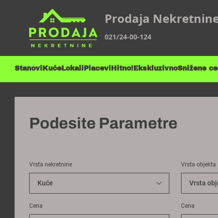
Prodaja Nekretnin
021/24-00-124
Stanovi
Kuće
Lokali
Placevi
Hitno!
Ekskluzivno
Snižene c
Podesite Parametre
Vrsta nekretnine
Vrsta objekta
Cena
Cena