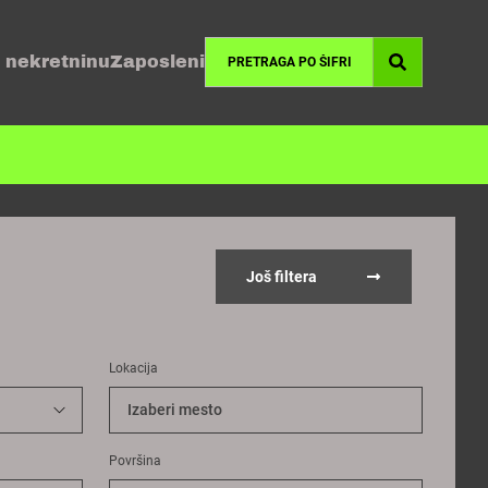
 nekretninu
Zaposleni
Još filtera
Lokacija
Izaberi mesto
Površina