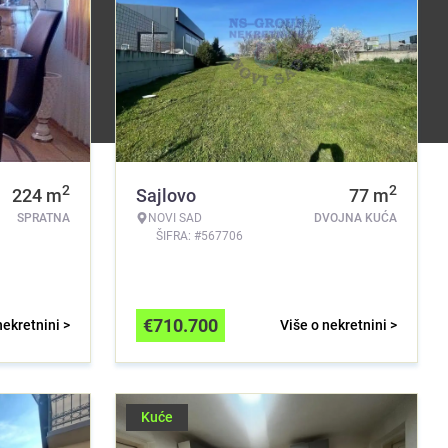
2
2
224
m
Sajlovo
77
m
SPRATNA
NOVI SAD
DVOJNA KUĆA
ŠIFRA: #567706
€
710.700
nekretnini >
Više o nekretnini >
Kuće