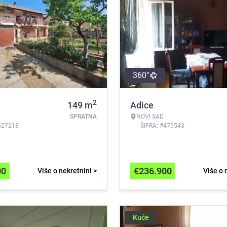
360°
2
149
m
Adice
SPRATNA
NOVI SAD
527218
ŠIFRA: #476543
00
€
236.900
Više o nekretnini >
Više o 
Kuće