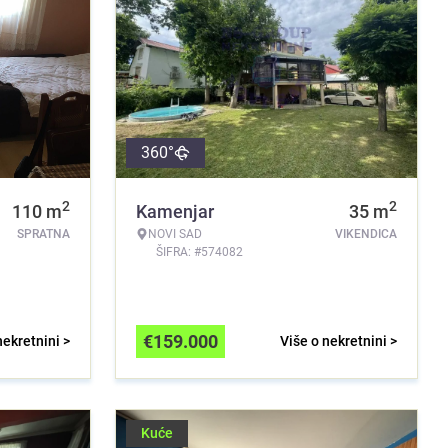
360°
2
2
110
m
Kamenjar
35
m
SPRATNA
NOVI SAD
VIKENDICA
ŠIFRA: #574082
€
159.000
nekretnini >
Više o nekretnini >
Kuće