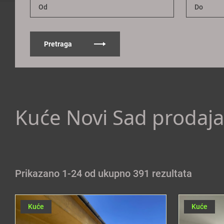
Pretraga
Kuće Novi Sad prodaja
Prikazano 1-24 od ukupno 391 rezultata
Kuće
Kuće