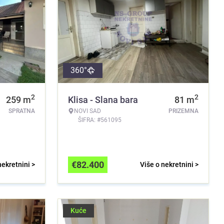
360°
2
2
259
m
Klisa - Slana bara
81
m
SPRATNA
NOVI SAD
PRIZEMNA
ŠIFRA: #561095
€
82.400
nekretnini >
Više o nekretnini >
Kuće