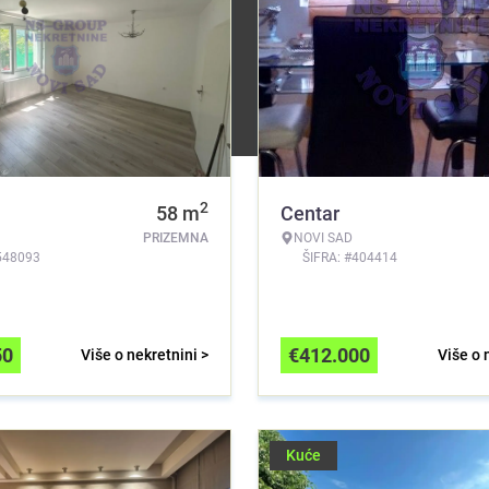
2
58
m
Centar
PRIZEMNA
NOVI SAD
548093
ŠIFRA: #404414
50
€
412.000
Više o nekretnini >
Više o 
Kuće