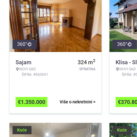
360°
360°
2
Sajam
324
m
Klisa - S
NOVI SAD
SPRATNA
NOVI SAD
ŠIFRA: #560691
ŠIFRA: #
€
1.350.000
€
370.8
Više o nekretnini >
Kuće
Kuće