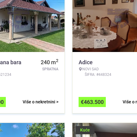
2
lana bara
240
m
Adice
SPRATNA
NOVI SAD
521234
ŠIFRA: #448324
00
€
463.500
Više o nekretnini >
Više o 
Kuće