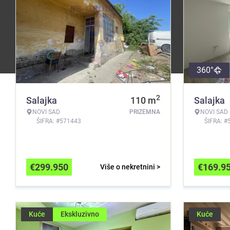
360°
2
Salajka
110
m
Salajka
NOVI SAD
PRIZEMNA
NOVI SAD
ŠIFRA: #571443
ŠIFRA: #
€
299.950
€
169.9
Više o nekretnini >
Kuće
Ekskluzivno
Kuće