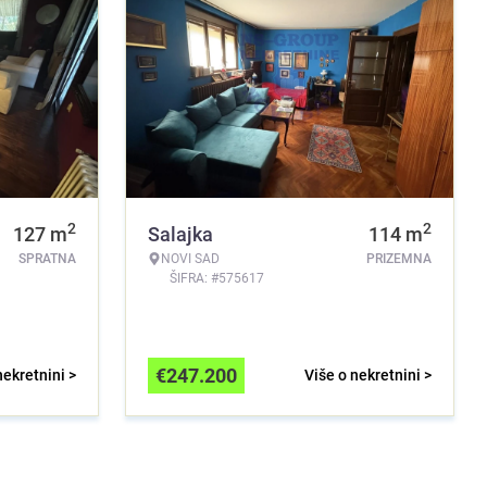
2
2
127
m
Salajka
114
m
SPRATNA
NOVI SAD
PRIZEMNA
ŠIFRA: #575617
€
247.200
nekretnini >
Više o nekretnini >