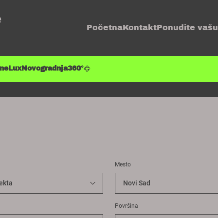
e
Početna
Kontakt
Ponudite vašu
ene
Lux
Novogradnja
360°
Mesto
Površina