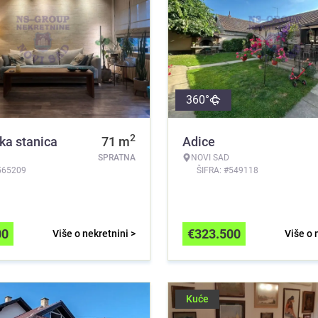
360°
2
ka stanica
71
m
Adice
SPRATNA
NOVI SAD
565209
ŠIFRA: #549118
00
€
323.500
Više o nekretnini >
Više o 
Kuće