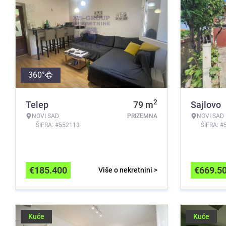
360°
2
Telep
79
m
Sajlovo
NOVI SAD
PRIZEMNA
NOVI SAD
ŠIFRA: #552113
ŠIFRA: #
€
185.400
€
669.5
Više o nekretnini >
Kuće
Kuće