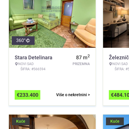
360°
2
Stara Detelinara
87
m
Železnič
NOVI SAD
PRIZEMNA
NOVI SAD
ŠIFRA: #566594
ŠIFRA: #
€
233.400
€
484.1
Više o nekretnini >
Kuće
Kuće