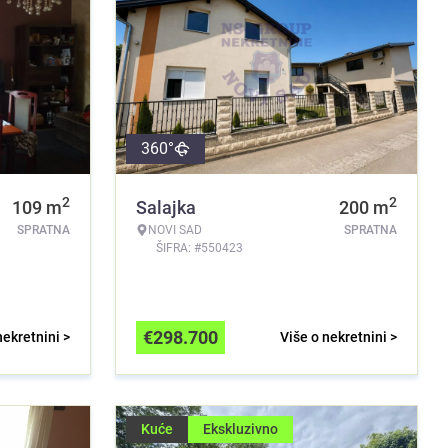
360°
2
2
109
m
Salajka
200
m
SPRATNA
NOVI SAD
SPRATNA
ŠIFRA: #550423
€
298.700
nekretnini >
Više o nekretnini >
Kuće
Ekskluzivno