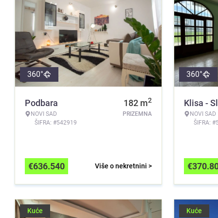
360°
360°
2
Podbara
182
m
Klisa - S
NOVI SAD
PRIZEMNA
NOVI SAD
ŠIFRA: #542919
ŠIFRA: #
€
636.540
€
370.8
Više o nekretnini >
Kuće
Kuće