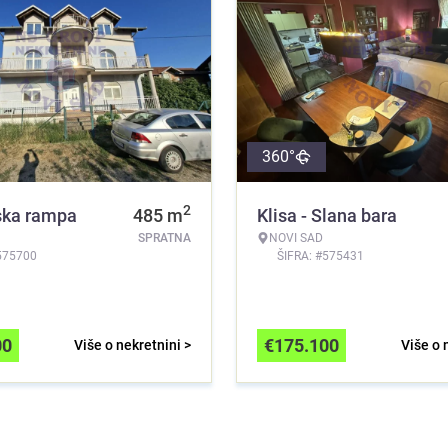
360°
2
ka rampa
485
m
Klisa - Slana bara
SPRATNA
NOVI SAD
575700
ŠIFRA: #575431
00
€
175.100
Više o nekretnini >
Više o 