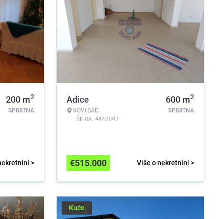
2
2
200
m
Adice
600
m
SPRATNA
NOVI SAD
SPRATNA
ŠIFRA: #447047
€
515.000
nekretnini >
Više o nekretnini >
Kuće