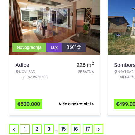
360°
Novogradnja
Lux
2
Adice
226
m
Sombors
NOVI SAD
SPRATNA
NOVI SAD
ŠIFRA: #572700
ŠIFRA: #
€
530.000
€
499.0
Više o nekretnini >
<
>
1
2
3
...
15
16
17