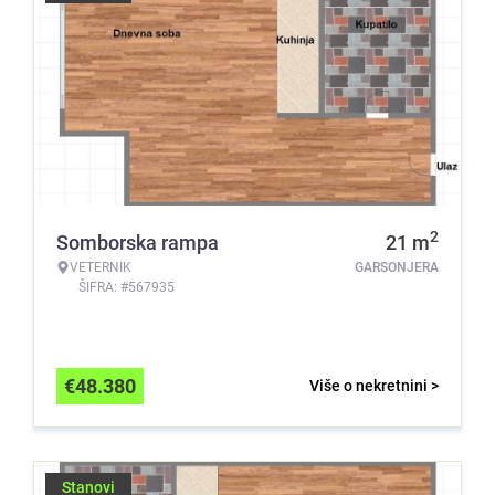
2
Somborska rampa
21
m
VETERNIK
GARSONJERA
ŠIFRA: #567935
€
48.380
Više o nekretnini >
Stanovi