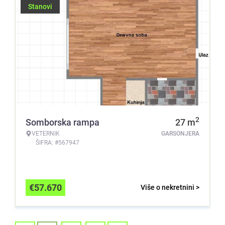
Stanovi
2
Somborska rampa
27
m
VETERNIK
GARSONJERA
ŠIFRA: #567947
€
57.670
Više o nekretnini >