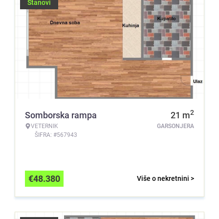
Stanovi
2
Somborska rampa
21
m
VETERNIK
GARSONJERA
ŠIFRA: #567943
€
48.380
Više o nekretnini >