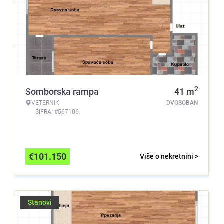
2
Somborska rampa
41
m
VETERNIK
DVOSOBAN
ŠIFRA: #567106
€
101.150
Više o nekretnini >
Stanovi