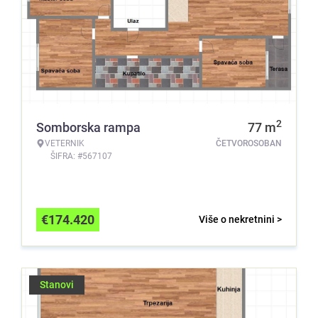
2
Somborska rampa
77
m
VETERNIK
ČETVOROSOBAN
ŠIFRA: #567107
€
174.420
Više o nekretnini >
Stanovi