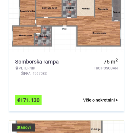
2
Somborska rampa
76
m
VETERNIK
TROIPOSOBAN
ŠIFRA: #567083
€
171.130
Više o nekretnini >
Stanovi