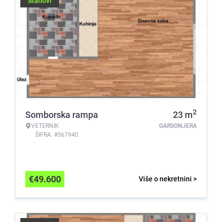
Stanovi
2
Somborska rampa
23
m
VETERNIK
GARSONJERA
ŠIFRA: #567940
€
49.600
Više o nekretnini >