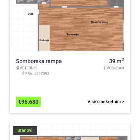
2
Somborska rampa
39
m
VETERNIK
DVOSOBAN
ŠIFRA: #567093
€
96.680
Više o nekretnini >
Stanovi