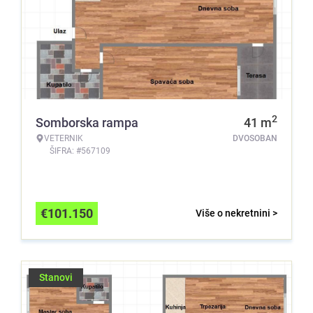
2
Somborska rampa
41
m
VETERNIK
DVOSOBAN
ŠIFRA: #567109
€
101.150
Više o nekretnini >
Stanovi