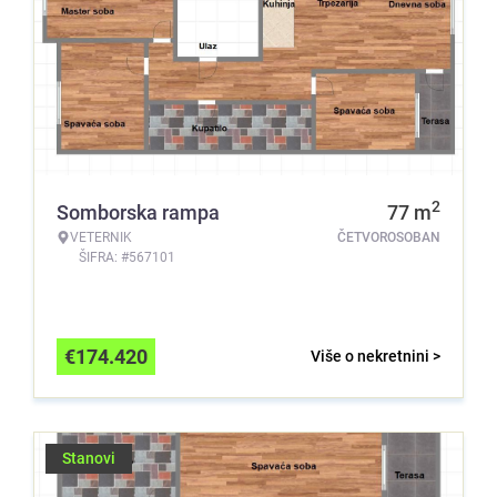
2
Somborska rampa
77
m
VETERNIK
ČETVOROSOBAN
ŠIFRA: #567101
€
174.420
Više o nekretnini >
Stanovi