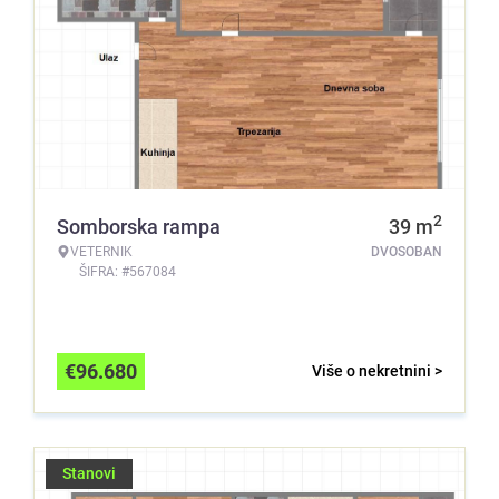
2
Somborska rampa
39
m
VETERNIK
DVOSOBAN
ŠIFRA: #567084
€
96.680
Više o nekretnini >
Stanovi