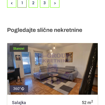
<
>
1
2
3
Pogledajte slične nekretnine
Stanovi
360°
2
Salajka
52
m