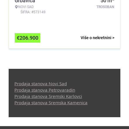
Grbavica
50
m
NOVI SAD
TROSOBAN
ŠIFRA: #573149
€
206.900
Više o nekretnini >
Prodaja stanova Novi Sad
Prodaja stanova Petrovaradin
Prodaja stanova Sremski Karlovci
Prodaja stanova Sremska Kamenica