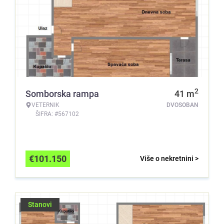
2
Somborska rampa
41
m
VETERNIK
DVOSOBAN
ŠIFRA: #567102
€
101.150
Više o nekretnini >
Stanovi