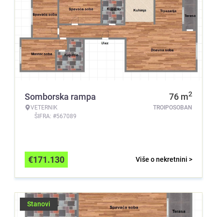
2
Somborska rampa
76
m
VETERNIK
TROIPOSOBAN
ŠIFRA: #567089
€
171.130
Više o nekretnini >
Stanovi