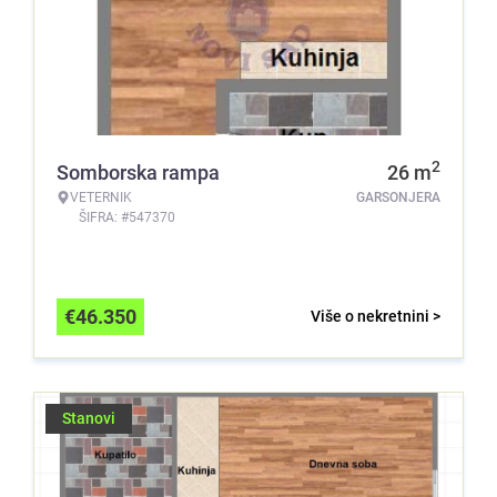
2
Somborska rampa
26
m
VETERNIK
GARSONJERA
ŠIFRA: #547370
€
46.350
Više o nekretnini >
Stanovi