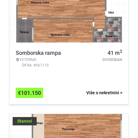
2
Somborska rampa
41
m
VETERNIK
DVOSOBAN
ŠIFRA: #567110
€
101.150
Više o nekretnini >
Stanovi