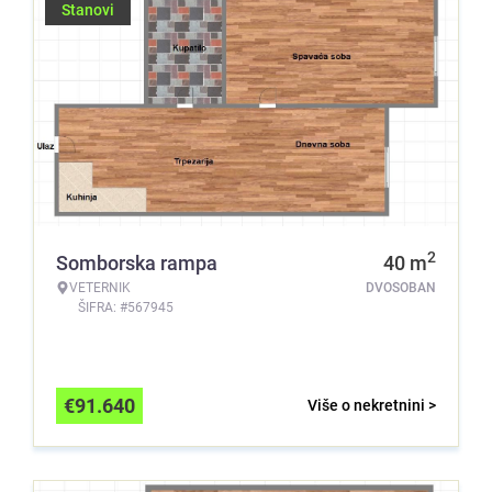
Stanovi
2
Somborska rampa
40
m
VETERNIK
DVOSOBAN
ŠIFRA: #567945
€
91.640
Više o nekretnini >