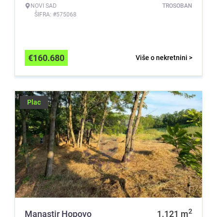
NOVI SAD
TROSOBAN
ŠIFRA: #575068
€
160.680
Više o nekretnini >
Plac
2
Manastir Hopovo
1.121
m