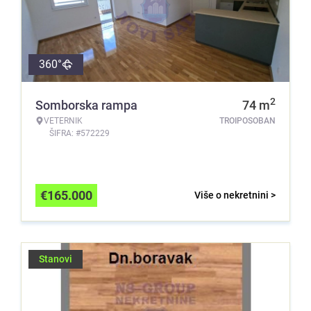
360°
2
Somborska rampa
74
m
VETERNIK
TROIPOSOBAN
ŠIFRA: #572229
€
165.000
Više o nekretnini >
Stanovi