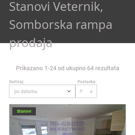
Stanovi Veternik,
Somborska rampa
prodaja
Prikazano 1-24 od ukupno 64 rezultata
Sortiraj
:
Postavka:
po datumu
Stanovi