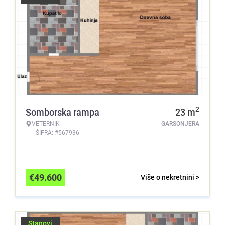
2
Somborska rampa
23
m
VETERNIK
GARSONJERA
ŠIFRA: #567936
€
49.600
Više o nekretnini >
Stanovi