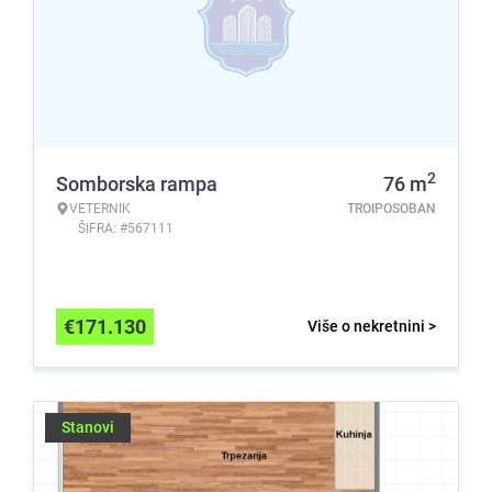
2
Somborska rampa
76
m
VETERNIK
TROIPOSOBAN
ŠIFRA: #567111
€
171.130
Više o nekretnini >
Stanovi