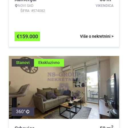
NOVI SAD
VIKENDICA
ŠIFRA: #574082
€
159.000
Više o nekretnini >
Stanovi
Ekskluzivno
360°
2