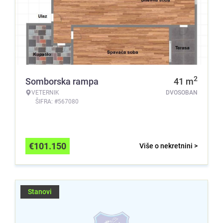
2
Somborska rampa
41
m
VETERNIK
DVOSOBAN
ŠIFRA: #567080
€
101.150
Više o nekretnini >
Stanovi