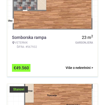
2
Somborska rampa
23
m
VETERNIK
GARSONJERA
ŠIFRA: #567932
€
49.560
Više o nekretnini >
Stanovi