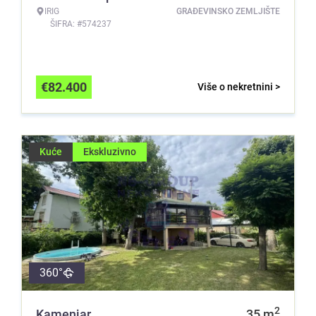
IRIG
GRAĐEVINSKO ZEMLJIŠTE
ŠIFRA: #574237
€
82.400
Više o nekretnini >
Kuće
Ekskluzivno
360°
2
Kamenjar
35
m