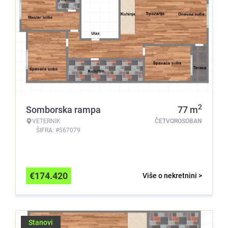
2
Somborska rampa
77
m
VETERNIK
ČETVOROSOBAN
ŠIFRA: #567079
€
174.420
Više o nekretnini >
Stanovi