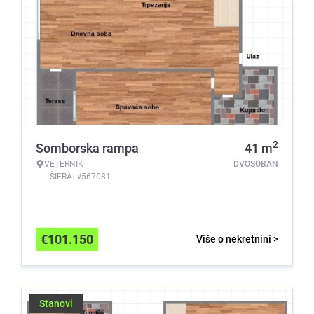
2
Somborska rampa
41
m
VETERNIK
DVOSOBAN
ŠIFRA: #567081
€
101.150
Više o nekretnini >
Stanovi