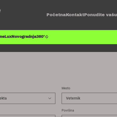
e
Početna
Kontakt
Ponudite vašu
ene
Lux
Novogradnja
360°
Mesto
Površina