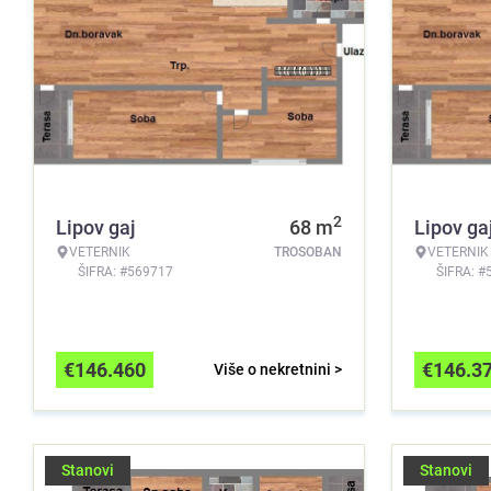
2
Lipov gaj
68
m
Lipov ga
VETERNIK
TROSOBAN
VETERNIK
ŠIFRA: #569717
ŠIFRA: #
€
146.460
€
146.3
Više o nekretnini >
Stanovi
Stanovi