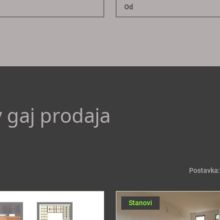
v gaj prodaja
Postavka:
Stanovi