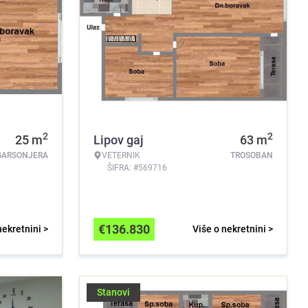
2
2
25
m
Lipov gaj
63
m
GARSONJERA
VETERNIK
TROSOBAN
ŠIFRA: #569716
€
136.830
nekretnini >
Više o nekretnini >
Stanovi