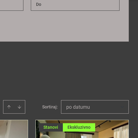
po datumu
Sortiraj
:
Stanovi
Ekskluzivno