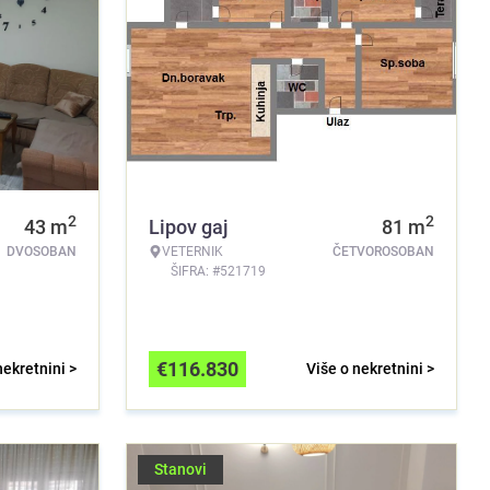
2
2
43
m
Lipov gaj
81
m
DVOSOBAN
VETERNIK
ČETVOROSOBAN
ŠIFRA: #521719
€
116.830
nekretnini >
Više o nekretnini >
Stanovi