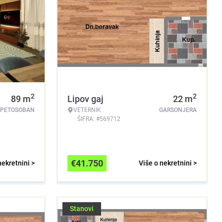
2
2
89
m
Lipov gaj
22
m
PETOSOBAN
VETERNIK
GARSONJERA
ŠIFRA: #569712
€
41.750
nekretnini >
Više o nekretnini >
Stanovi