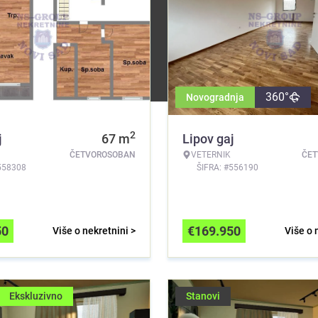
360°
Novogradnja
2
j
67
m
Lipov gaj
ČETVOROSOBAN
VETERNIK
ČE
558308
ŠIFRA: #556190
50
€
169.950
Više o nekretnini >
Više o 
Ekskluzivno
Stanovi