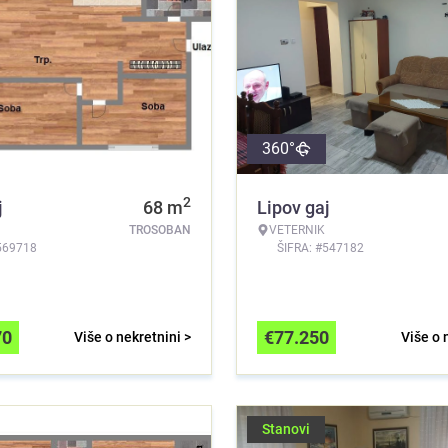
360°
2
j
68
m
Lipov gaj
TROSOBAN
VETERNIK
569718
ŠIFRA: #547182
70
€
77.250
Više o nekretnini >
Više o 
Stanovi