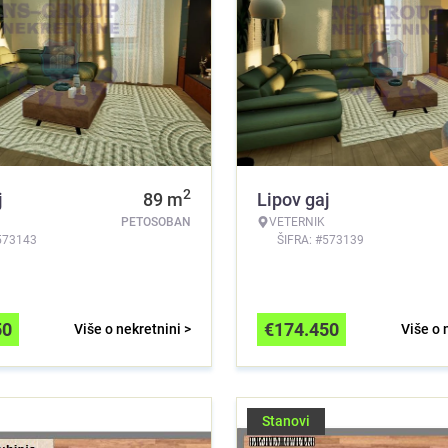
2
j
89
m
Lipov gaj
PETOSOBAN
VETERNIK
573143
ŠIFRA: #573139
50
€
174.450
Više o nekretnini >
Više o 
Stanovi