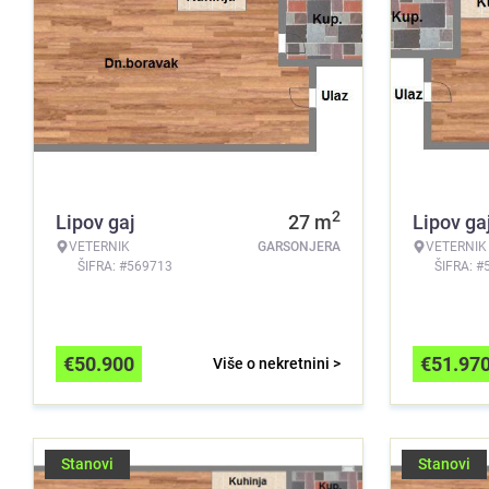
2
Lipov gaj
27
m
Lipov ga
VETERNIK
GARSONJERA
VETERNIK
ŠIFRA: #569713
ŠIFRA: #
€
50.900
€
51.97
Više o nekretnini >
Stanovi
Stanovi