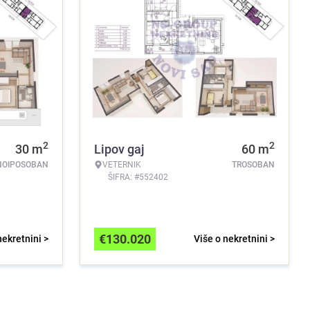
2
2
30
m
Lipov gaj
60
m
NOIPOSOBAN
VETERNIK
TROSOBAN
ŠIFRA: #552402
€
130.020
nekretnini >
Više o nekretnini >