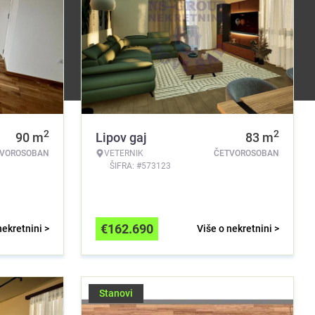
2
2
90
m
Lipov gaj
83
m
TVOROSOBAN
VETERNIK
ČETVOROSOBAN
ŠIFRA: #573123
€
162.690
nekretnini >
Više o nekretnini >
Stanovi