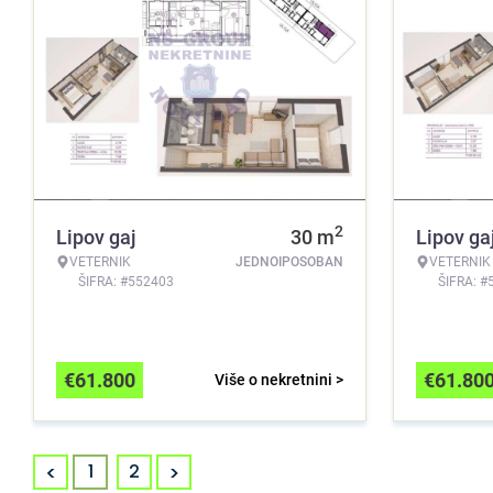
2
Lipov gaj
30
m
Lipov ga
VETERNIK
JEDNOIPOSOBAN
VETERNIK
ŠIFRA: #552403
ŠIFRA: #
€
61.800
€
61.80
Više o nekretnini >
<
>
1
2