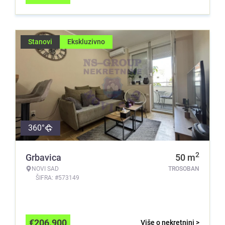
Stanovi
Ekskluzivno
360°
2
Grbavica
50
m
NOVI SAD
TROSOBAN
ŠIFRA: #573149
€
206.900
Više o nekretnini >