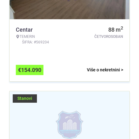
2
Centar
88
m
TEMERIN
ČETVOROSOBAN
ŠIFRA: #569204
€
154.090
Više o nekretnini >
Stanovi