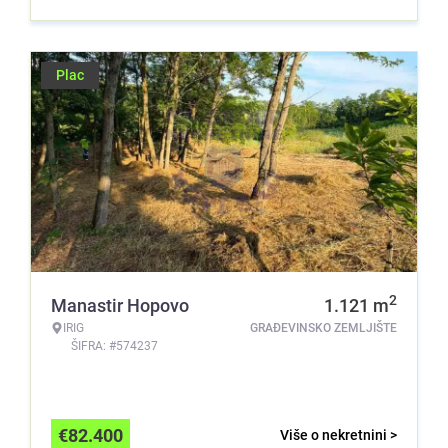
Plac
2
Manastir Hopovo
1.121
m
IRIG
GRAĐEVINSKO ZEMLJIŠTE
ŠIFRA: #574237
€
82.400
Više o nekretnini >