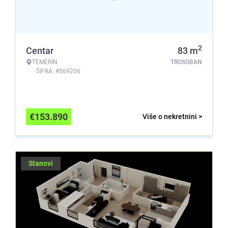
2
Centar
83
m
TEMERIN
TROSOBAN
ŠIFRA: #569206
€
153.890
Više o nekretnini >
Stanovi