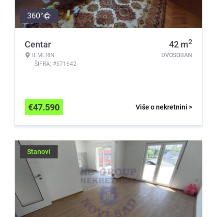
360°
2
Centar
42
m
TEMERIN
DVOSOBAN
ŠIFRA: #571642
€
47.590
Više o nekretnini >
Stanovi