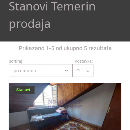
Stanovi Temerin
prodaja
Prikazano 1-5 od ukupno 5 rezultata
Sortiraj
:
Postavka:
po datumu
Stanovi