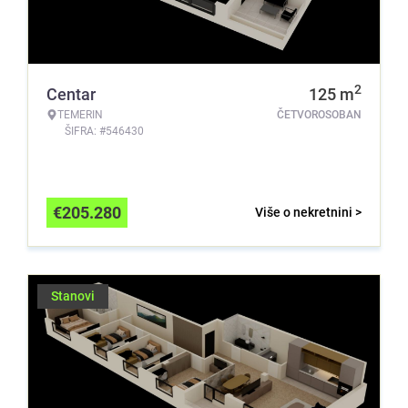
2
Centar
125
m
TEMERIN
ČETVOROSOBAN
ŠIFRA: #546430
€
205.280
Više o nekretnini >
Stanovi