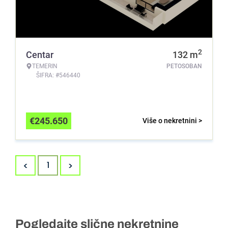
2
Centar
132
m
TEMERIN
PETOSOBAN
ŠIFRA: #546440
€
245.650
Više o nekretnini >
<
>
1
Pogledajte slične nekretnine