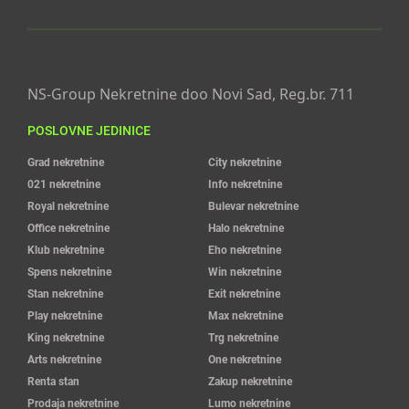
NS-Group Nekretnine doo Novi Sad, Reg.br. 711
POSLOVNE JEDINICE
Grad nekretnine
City nekretnine
021 nekretnine
Info nekretnine
Royal nekretnine
Bulevar nekretnine
Office nekretnine
Halo nekretnine
Klub nekretnine
Eho nekretnine
Spens nekretnine
Win nekretnine
Stan nekretnine
Exit nekretnine
Play nekretnine
Max nekretnine
King nekretnine
Trg nekretnine
Arts nekretnine
One nekretnine
Renta stan
Zakup nekretnine
Prodaja nekretnine
Lumo nekretnine