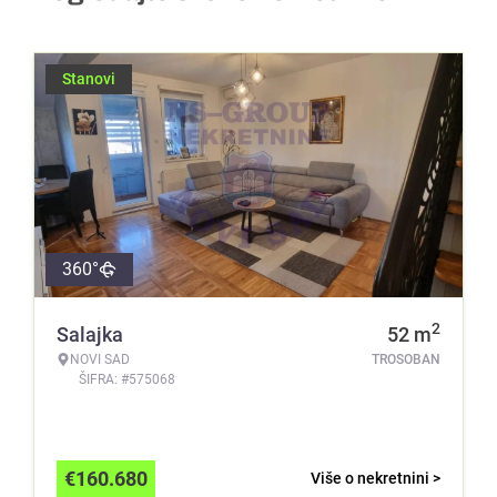
Stanovi
360°
2
Salajka
52
m
NOVI SAD
TROSOBAN
ŠIFRA: #575068
€
160.680
Više o nekretnini >