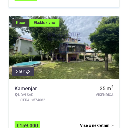
Kuće
Ekskluzivno
360°
2
Kamenjar
35
m
NOVI SAD
VIKENDICA
ŠIFRA: #574082
€
159.000
Više o nekretnini >