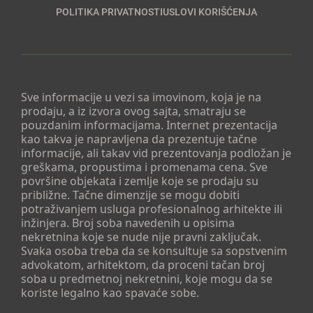
POLITIKA PRIVATNOSTI
USLOVI KORIŠĆENJA
Sve informacije u vezi sa imovinom, koja je na
prodaju, a iz izvora ovog sajta, smatraju se
pouzdanim informacijama. Internet prezentacija
kao takva je napravljena da prezentuje tačne
informacije, ali takav vid prezentovanja podložan je
greškama, propustima i promenama cena. Sve
površine objekata i zemlje koje se prodaju su
približne. Tačne dimenzije se mogu dobiti
potraživanjem usluga profesionalnog arhitekte ili
inžinjera. Broj soba navedenih u opisima
nekretnina koje se nude nije pravni zaključak.
Svaka osoba treba da se konsultuje sa sopstvenim
advokatom, arhitektom, da proceni tačan broj
soba u predmetnoj nekretnini, koje mogu da se
koriste legalno kao spavaće sobe.