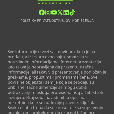
POLITIKA PRIVATNOSTI
USLOVI KORIŠĆENJA
Sve informacije u vezi sa imovinom, koja je na
prodaju, a iz izvora ovog sajta, smatraju se
pouzdanim informacijama. Internet prezentacija
kao takva je napravljena da prezentuje tačne
informacije, ali takav vid prezentovanja podložan je
greškama, propustima i promenama cena. Sve
površine objekata i zemlje koje se prodaju su
približne. Tačne dimenzije se mogu dobiti
potraživanjem usluga profesionalnog arhitekte ili
inžinjera. Broj soba navedenih u opisima
nekretnina koje se nude nije pravni zaključak.
Svaka osoba treba da se konsultuje sa sopstvenim
advokatom, arhitektom, da proceni tačan broj