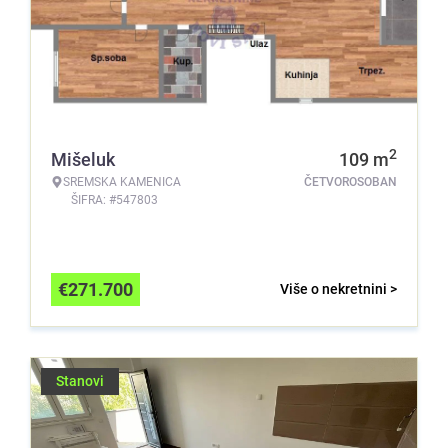
2
Mišeluk
109
m
SREMSKA KAMENICA
ČETVOROSOBAN
ŠIFRA: #547803
€
271.700
Više o nekretnini >
Stanovi