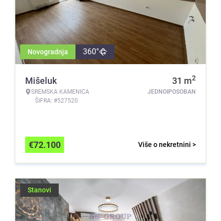
360°
Novogradnja
2
Mišeluk
31
m
SREMSKA KAMENICA
JEDNOIPOSOBAN
ŠIFRA: #527520
€
72.100
Više o nekretnini >
Stanovi