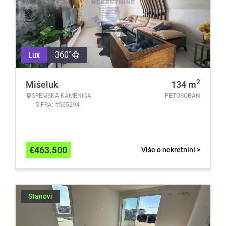
360°
Lux
2
Mišeluk
134
m
SREMSKA KAMENICA
PETOSOBAN
ŠIFRA: #565294
€
463.500
Više o nekretnini >
Stanovi