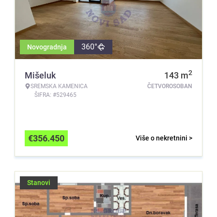
360°
Novogradnja
2
Mišeluk
143
m
SREMSKA KAMENICA
ČETVOROSOBAN
ŠIFRA: #529465
€
356.450
Više o nekretnini >
Stanovi