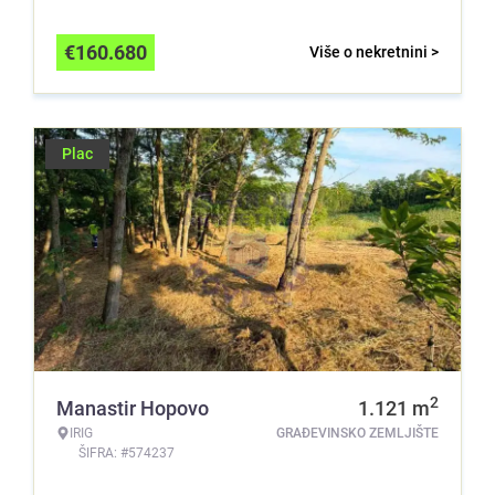
€
160.680
Više o nekretnini >
Plac
2
Manastir Hopovo
1.121
m
IRIG
GRAĐEVINSKO ZEMLJIŠTE
ŠIFRA: #574237