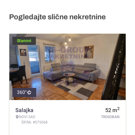
Pogledajte slične nekretnine
Stanovi
360°
2
Salajka
52
m
NOVI SAD
TROSOBAN
ŠIFRA: #575068