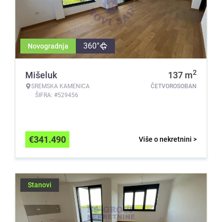
360°
Novogradnja
2
Mišeluk
137
m
SREMSKA KAMENICA
ČETVOROSOBAN
ŠIFRA: #529456
€
341.490
Više o nekretnini >
Stanovi