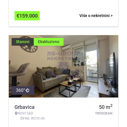
€
159.000
Više o nekretnini >
Stanovi
Ekskluzivno
360°
2
Grbavica
50
m
NOVI SAD
TROSOBAN
ŠIFRA: #573149