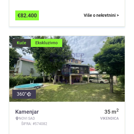
€
82.400
Više o nekretnini >
Kuće
Ekskluzivno
360°
2
Kamenjar
35
m
NOVI SAD
VIKENDICA
ŠIFRA: #574082