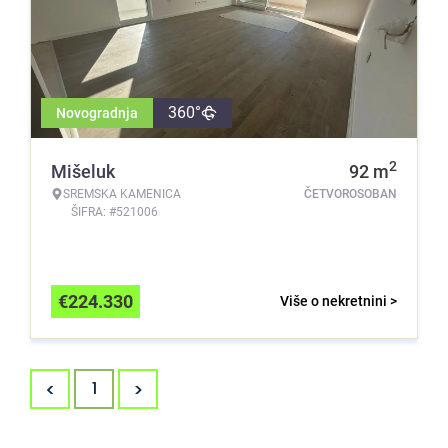
360°
Novogradnja
2
Mišeluk
92
m
SREMSKA KAMENICA
ČETVOROSOBAN
ŠIFRA: #521006
€
224.330
Više o nekretnini >
<
>
1