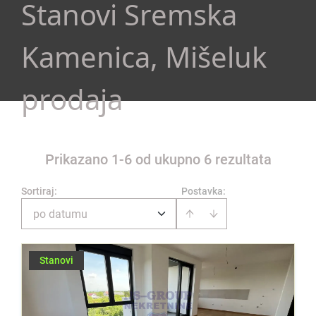
Stanovi Sremska
Kamenica, Mišeluk
prodaja
Prikazano 1-6 od ukupno 6 rezultata
Sortiraj
:
Postavka:
po datumu
Stanovi