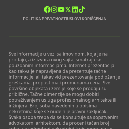
POLITIKA PRIVATNOSTI
USLOVI KORIŠĆENJA
Sve informacije u vezi sa imovinom, koja je na
prodaju, a iz izvora ovog sajta, smatraju se
pouzdanim informacijama. Internet prezentacija
kao takva je napravljena da prezentuje tačne
informacije, ali takav vid prezentovanja podložan je
greškama, propustima i promenama cena. Sve
površine objekata i zemlje koje se prodaju su
približne. Tačne dimenzije se mogu dobiti
potraživanjem usluga profesionalnog arhitekte ili
inžinjera. Broj soba navedenih u opisima
nekretnina koje se nude nije pravni zaključak.
Svaka osoba treba da se konsultuje sa sopstvenim
advokatom, arhitektom, da proceni tačan broj
soba u predmetnoj nekretnini, koje mogu da se