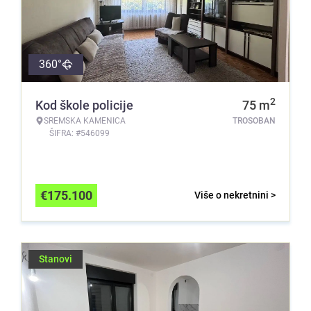
360°
2
Kod škole policije
75
m
SREMSKA KAMENICA
TROSOBAN
ŠIFRA: #546099
€
175.100
Više o nekretnini >
Stanovi