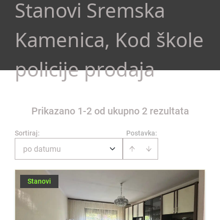
Stanovi Sremska
Kamenica, Kod škole
policije prodaja
Prikazano 1-2 od ukupno 2 rezultata
Sortiraj
:
Postavka:
po datumu
Stanovi