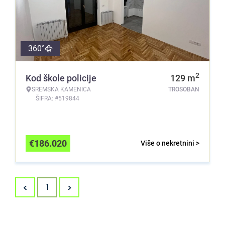
360°
2
Kod škole policije
129
m
SREMSKA KAMENICA
TROSOBAN
ŠIFRA: #519844
€
186.020
Više o nekretnini >
<
>
1