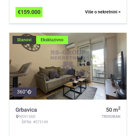
€
159.000
Više o nekretnini >
Stanovi
Ekskluzivno
360°
2
Grbavica
50
m
NOVI SAD
TROSOBAN
ŠIFRA: #573149