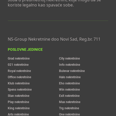
koriste legalno kao spavaće sobe.
NS-Group Nekretnine doo Novi Sad, Reg.br. 711
POSLOVNE JEDINICE
Grad nekretnine
City nekretnine
021 nekretnine
Info nekretnine
Royal nekretnine
Bulevar nekretnine
Office nekretnine
Halo nekretnine
Klub nekretnine
Eho nekretnine
Spens nekretnine
Win nekretnine
Stan nekretnine
Exit nekretnine
Play nekretnine
Max nekretnine
King nekretnine
Trg nekretnine
Arts nekretnine
One nekretnine