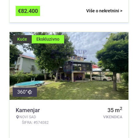
€
82.400
Više o nekretnini >
Kuće
Ekskluzivno
360°
2
Kamenjar
35
m
NOVI SAD
VIKENDICA
ŠIFRA: #574082