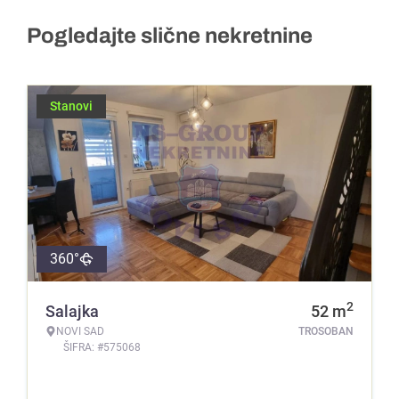
Pogledajte slične nekretnine
Stanovi
360°
2
Salajka
52
m
NOVI SAD
TROSOBAN
ŠIFRA: #575068