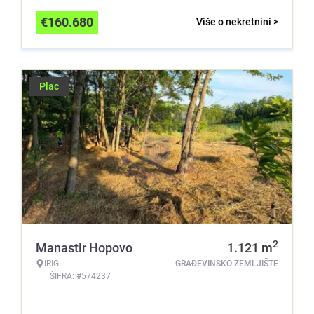
€
160.680
Više o nekretnini >
Plac
2
Manastir Hopovo
1.121
m
IRIG
GRAĐEVINSKO ZEMLJIŠTE
ŠIFRA: #574237