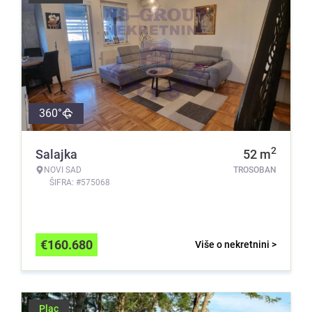
360°
2
Salajka
52
m
NOVI SAD
TROSOBAN
ŠIFRA: #575068
€
160.680
Više o nekretnini >
Plac