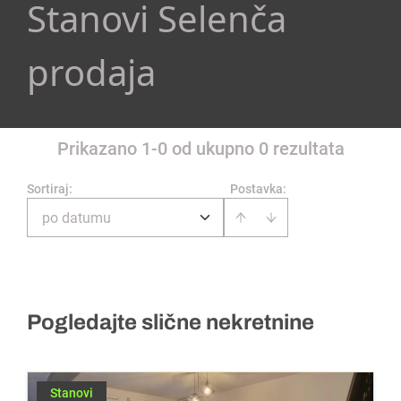
Stanovi Selenča
prodaja
Prikazano 1-0 od ukupno 0 rezultata
Sortiraj
:
Postavka:
po datumu
Pogledajte slične nekretnine
Stanovi