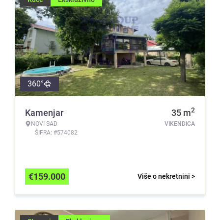
360°
2
Kamenjar
35
m
NOVI SAD
VIKENDICA
ŠIFRA: #574082
€
159.000
Više o nekretnini >