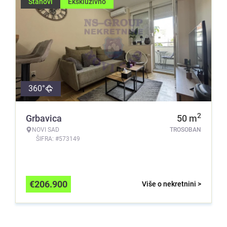
Stanovi
Ekskluzivno
360°
2
Grbavica
50
m
NOVI SAD
TROSOBAN
ŠIFRA: #573149
€
206.900
Više o nekretnini >