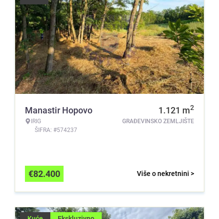
2
Manastir Hopovo
1.121
m
IRIG
GRAĐEVINSKO ZEMLJIŠTE
ŠIFRA: #574237
€
82.400
Više o nekretnini >
Kuće
Ekskluzivno