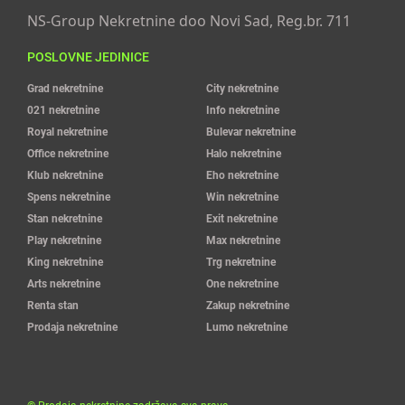
NS-Group Nekretnine doo Novi Sad, Reg.br. 711
POSLOVNE JEDINICE
Grad nekretnine
City nekretnine
021 nekretnine
Info nekretnine
Royal nekretnine
Bulevar nekretnine
Office nekretnine
Halo nekretnine
Klub nekretnine
Eho nekretnine
Spens nekretnine
Win nekretnine
Stan nekretnine
Exit nekretnine
Play nekretnine
Max nekretnine
King nekretnine
Trg nekretnine
Arts nekretnine
One nekretnine
Renta stan
Zakup nekretnine
Prodaja nekretnine
Lumo nekretnine