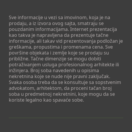
Sve informacije u vezi sa imovinom, koja je na
prodaju, a iz izvora ovog sajta, smatraju se
pouzdanim informacijama. Internet prezentacija
kao takva je napravljena da prezentuje tačne
informacije, ali takav vid prezentovanja podložan je
greškama, propustima i promenama cena. Sve
površine objekata i zemlje koje se prodaju su
približne. Tačne dimenzije se mogu dobiti
potraživanjem usluga profesionalnog arhitekte ili
inžinjera. Broj soba navedenih u opisima
nekretnina koje se nude nije pravni zaključak.
Svaka osoba treba da se konsultuje sa sopstvenim
advokatom, arhitektom, da proceni tačan broj
soba u predmetnoj nekretnini, koje mogu da se
koriste legalno kao spavaće sobe.