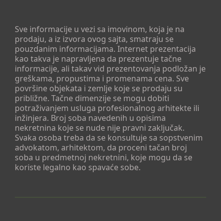
Sve informacije u vezi sa imovinom, koja je na
prodaju, a iz izvora ovog sajta, smatraju se
pouzdanim informacijama. Internet prezentacija
kao takva je napravljena da prezentuje tačne
informacije, ali takav vid prezentovanja podložan je
greškama, propustima i promenama cena. Sve
površine objekata i zemlje koje se prodaju su
približne. Tačne dimenzije se mogu dobiti
potraživanjem usluga profesionalnog arhitekte ili
inžinjera. Broj soba navedenih u opisima
nekretnina koje se nude nije pravni zaključak.
Svaka osoba treba da se konsultuje sa sopstvenim
advokatom, arhitektom, da proceni tačan broj
soba u predmetnoj nekretnini, koje mogu da se
koriste legalno kao spavaće sobe.