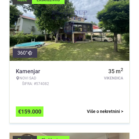
360°
2
Kamenjar
35
m
NOVI SAD
VIKENDICA
ŠIFRA: #574082
€
159.000
Više o nekretnini >