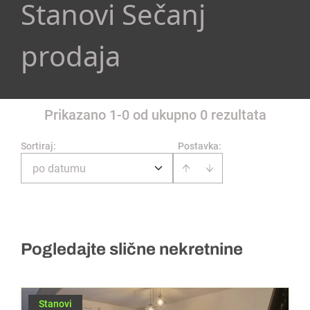
Stanovi Sečanj
prodaja
Prikazano 1-0 od ukupno 0 rezultata
Sortiraj
:
Postavka:
po datumu
Pogledajte slične nekretnine
Stanovi