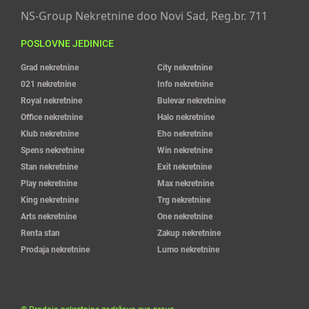
NS-Group Nekretnine doo Novi Sad, Reg.br. 711
POSLOVNE JEDINICE
Grad nekretnine
City nekretnine
021 nekretnine
Info nekretnine
Royal nekretnine
Bulevar nekretnine
Office nekretnine
Halo nekretnine
Klub nekretnine
Eho nekretnine
Spens nekretnine
Win nekretnine
Stan nekretnine
Exit nekretnine
Play nekretnine
Max nekretnine
King nekretnine
Trg nekretnine
Arts nekretnine
One nekretnine
Renta stan
Zakup nekretnine
Prodaja nekretnine
Lumo nekretnine