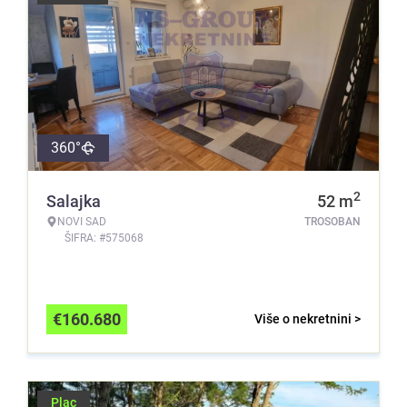
360°
2
Salajka
52
m
NOVI SAD
TROSOBAN
ŠIFRA: #575068
€
160.680
Više o nekretnini >
Plac