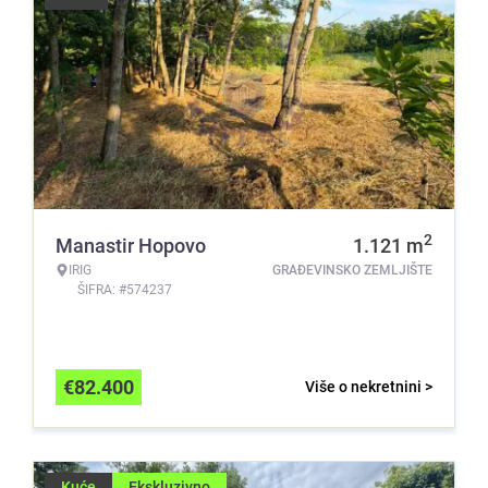
2
Manastir Hopovo
1.121
m
IRIG
GRAĐEVINSKO ZEMLJIŠTE
ŠIFRA: #574237
€
82.400
Više o nekretnini >
Kuće
Ekskluzivno