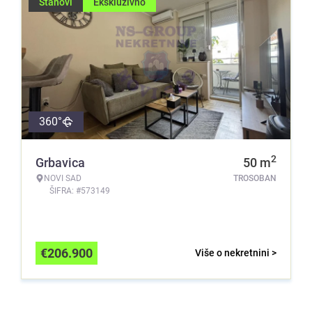
Stanovi
Ekskluzivno
360°
2
Grbavica
50
m
NOVI SAD
TROSOBAN
ŠIFRA: #573149
€
206.900
Više o nekretnini >