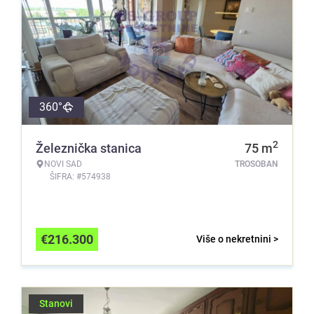
360°
2
Železnička stanica
75
m
NOVI SAD
TROSOBAN
ŠIFRA: #574938
€
216.300
Više o nekretnini >
Stanovi