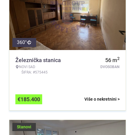
360°
2
Železnička stanica
56
m
NOVI SAD
DVOSOBAN
ŠIFRA: #575445
€
185.400
Više o nekretnini >
Stanovi