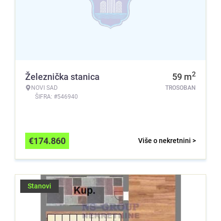
2
Železnička stanica
59
m
NOVI SAD
TROSOBAN
ŠIFRA: #546940
€
174.860
Više o nekretnini >
Stanovi