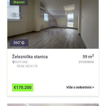
Stanovi
360°
2
Železnička stanica
59
m
NOVI SAD
DVOSOBAN
ŠIFRA: #574178
€
170.200
Više o nekretnini >