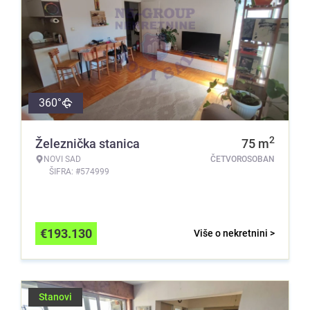
360°
2
Železnička stanica
75
m
NOVI SAD
ČETVOROSOBAN
ŠIFRA: #574999
€
193.130
Više o nekretnini >
Stanovi