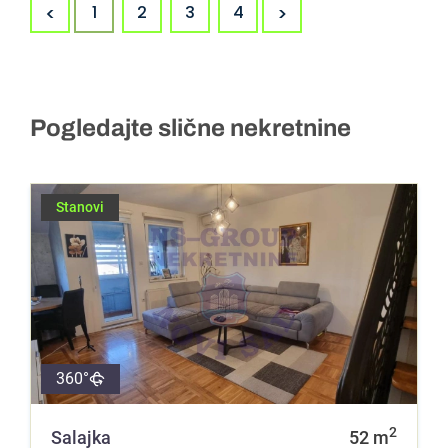
<
>
1
2
3
4
Pogledajte slične nekretnine
Stanovi
360°
2
Salajka
52
m