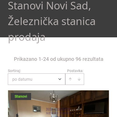
Stanovi Novi Sad,
Železnička stanica
prodaja
Prikazano 1-24 od ukupno 96 rezultata
Sortiraj
:
Postavka:
po datumu
Stanovi