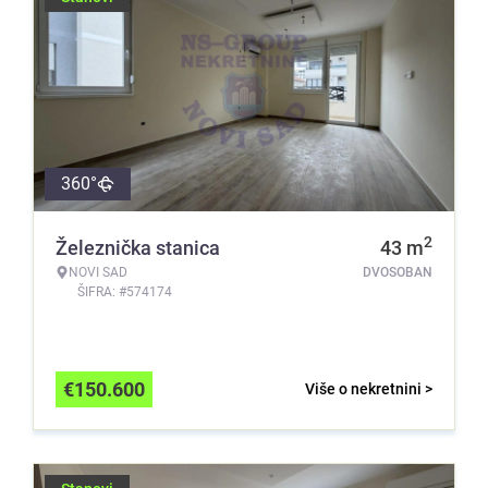
360°
2
Železnička stanica
43
m
NOVI SAD
DVOSOBAN
ŠIFRA: #574174
€
150.600
Više o nekretnini >