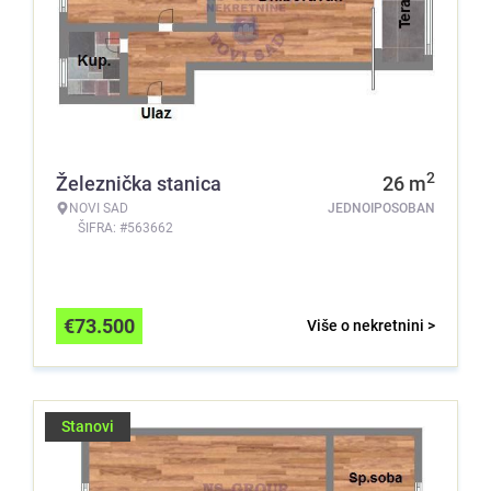
2
Železnička stanica
26
m
NOVI SAD
JEDNOIPOSOBAN
ŠIFRA: #563662
€
73.500
Više o nekretnini >
Stanovi