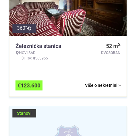
360°
2
Železnička stanica
52
m
NOVI SAD
DVOSOBAN
ŠIFRA: #563955
€
123.600
Više o nekretnini >
Stanovi