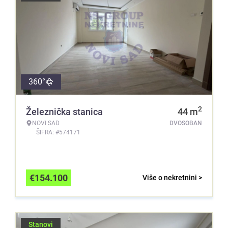
360°
2
Železnička stanica
44
m
NOVI SAD
DVOSOBAN
ŠIFRA: #574171
€
154.100
Više o nekretnini >
Stanovi