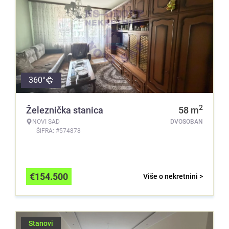
360°
2
Železnička stanica
58
m
NOVI SAD
DVOSOBAN
ŠIFRA: #574878
€
154.500
Više o nekretnini >
Stanovi