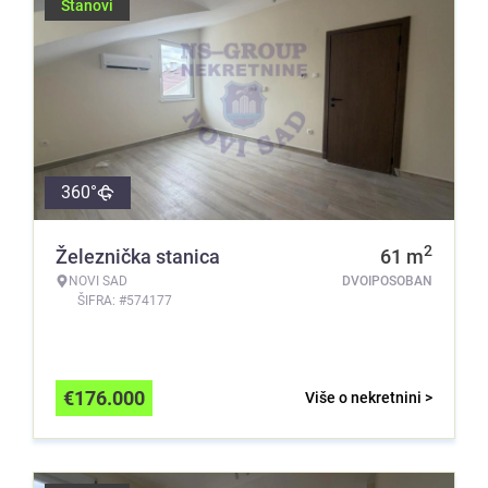
Stanovi
360°
2
Železnička stanica
61
m
NOVI SAD
DVOIPOSOBAN
ŠIFRA: #574177
€
176.000
Više o nekretnini >