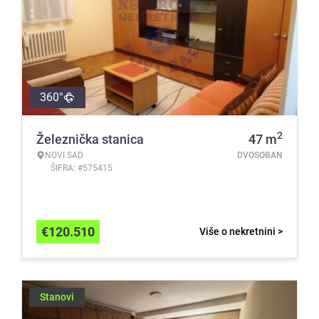
360°
2
Železnička stanica
47
m
NOVI SAD
DVOSOBAN
ŠIFRA: #575415
€
120.510
Više o nekretnini >
Stanovi