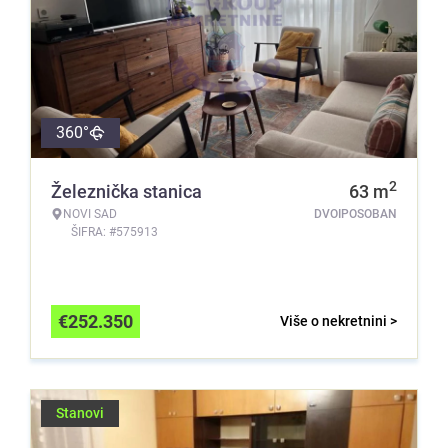
360°
2
Železnička stanica
63
m
NOVI SAD
DVOIPOSOBAN
ŠIFRA: #575913
€
252.350
Više o nekretnini >
Stanovi