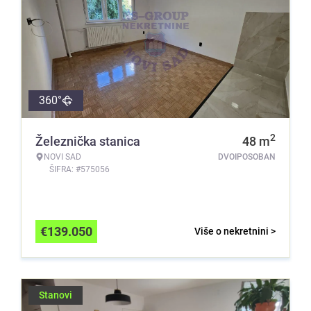
360°
2
Železnička stanica
48
m
NOVI SAD
DVOIPOSOBAN
ŠIFRA: #575056
€
139.050
Više o nekretnini >
Stanovi