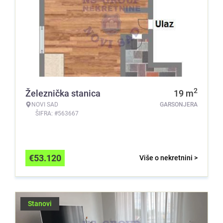
2
Železnička stanica
19
m
NOVI SAD
GARSONJERA
ŠIFRA: #563667
€
53.120
Više o nekretnini >
Stanovi