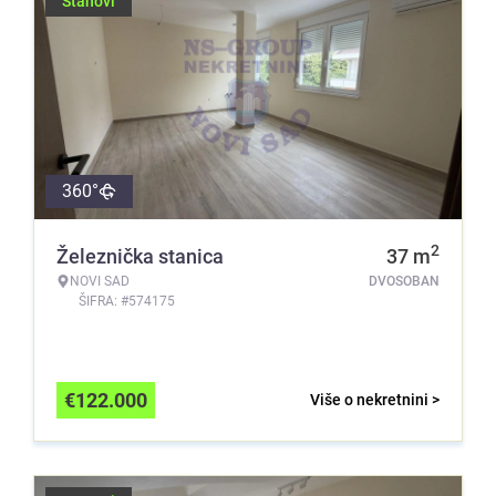
Stanovi
360°
2
Železnička stanica
37
m
NOVI SAD
DVOSOBAN
ŠIFRA: #574175
€
122.000
Više o nekretnini >