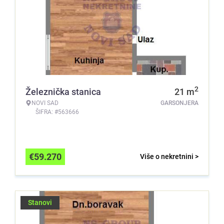
2
Železnička stanica
21
m
NOVI SAD
GARSONJERA
ŠIFRA: #563666
€
59.270
Više o nekretnini >
Stanovi