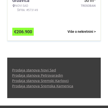
Grbavica
50
m
NOVI SAD
TROSOBAN
ŠIFRA: #573149
€
206.900
Više o nekretnini >
Prodaja stanova Novi Sad
Prodaja stanova Petrovaradin
Prodaja stanova Sremski Karlovci
Prodaja stanova Sremska Kamenica