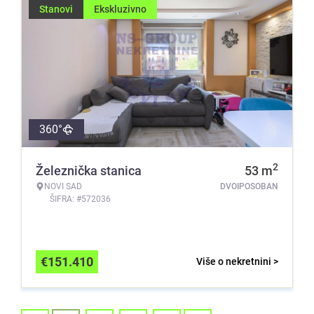
Stanovi
Ekskluzivno
360°
2
Železnička stanica
53
m
NOVI SAD
DVOIPOSOBAN
ŠIFRA: #572036
€
151.410
Više o nekretnini >