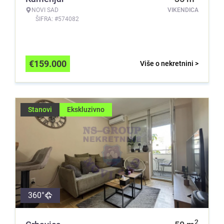
NOVI SAD
VIKENDICA
ŠIFRA: #574082
€
159.000
Više o nekretnini >
Stanovi
Ekskluzivno
360°
2