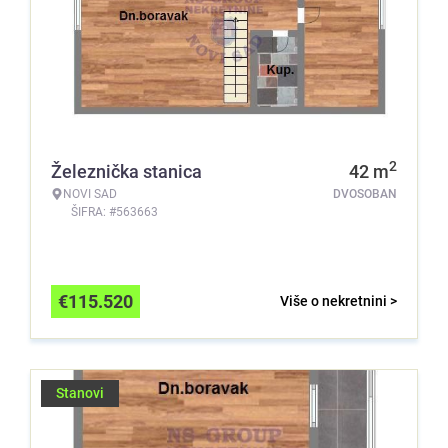
2
Železnička stanica
42
m
NOVI SAD
DVOSOBAN
ŠIFRA: #563663
€
115.520
Više o nekretnini >
Stanovi