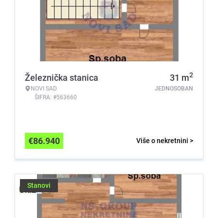
2
Železnička stanica
31
m
NOVI SAD
JEDNOSOBAN
ŠIFRA: #563660
€
86.940
Više o nekretnini >
Stanovi