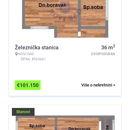
2
Železnička stanica
36
m
NOVI SAD
DVOIPOSOBAN
ŠIFRA: #563661
€
101.150
Više o nekretnini >
Stanovi