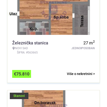
2
Železnička stanica
27
m
NOVI SAD
JEDNOIPOSOBAN
ŠIFRA: #563665
€
75.810
Više o nekretnini >
Stanovi