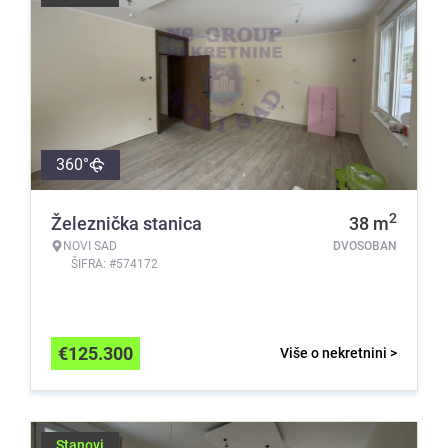
360°
2
Železnička stanica
38
m
NOVI SAD
DVOSOBAN
ŠIFRA: #574172
€
125.300
Više o nekretnini >
Stanovi