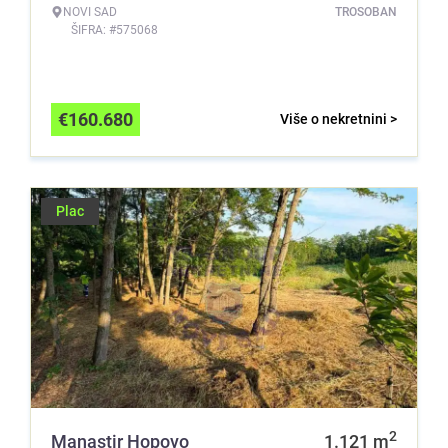
NOVI SAD
TROSOBAN
ŠIFRA: #575068
€
160.680
Više o nekretnini >
Plac
2
Manastir Hopovo
1.121
m