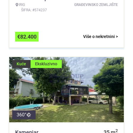
IRIG
GRAĐEVINSKO ZEMLJIŠTE
ŠIFRA: #574237
€
82.400
Više o nekretnini >
Kuće
Ekskluzivno
360°
2
Kamenjar
35
m