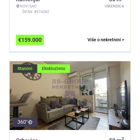
NOVI SAD
VIKENDICA
ŠIFRA: #574082
€
159.000
Više o nekretnini >
Stanovi
Ekskluzivno
360°
2