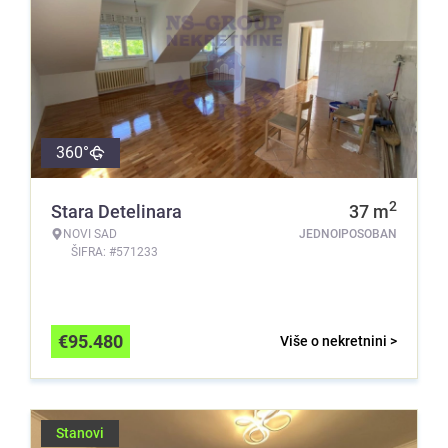
360°
2
Stara Detelinara
37
m
NOVI SAD
JEDNOIPOSOBAN
ŠIFRA: #571233
€
95.480
Više o nekretnini >
Stanovi