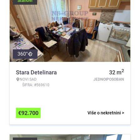
Stanovi
360°
2
Stara Detelinara
32
m
NOVI SAD
JEDNOIPOSOBAN
ŠIFRA: #569610
€
92.700
Više o nekretnini >