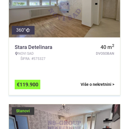
360°
2
Stara Detelinara
40
m
NOVI SAD
DVOSOBAN
ŠIFRA: #575327
€
119.900
Više o nekretnini >
Stanovi