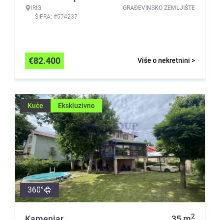
IRIG
GRAĐEVINSKO ZEMLJIŠTE
ŠIFRA: #574237
€
82.400
Više o nekretnini >
Kuće
Ekskluzivno
360°
2
Kamenjar
35
m