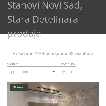
Stanovi Novi Sad,
Stara Detelinara
prodaja
Prikazano 1-24 od ukupno 42 rezultata
Sortiraj
:
Postavka:
po datumu
Stanovi