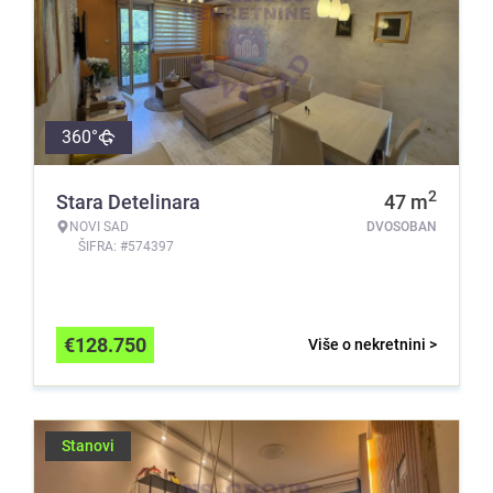
360°
2
Stara Detelinara
47
m
NOVI SAD
DVOSOBAN
ŠIFRA: #574397
€
128.750
Više o nekretnini >
Stanovi