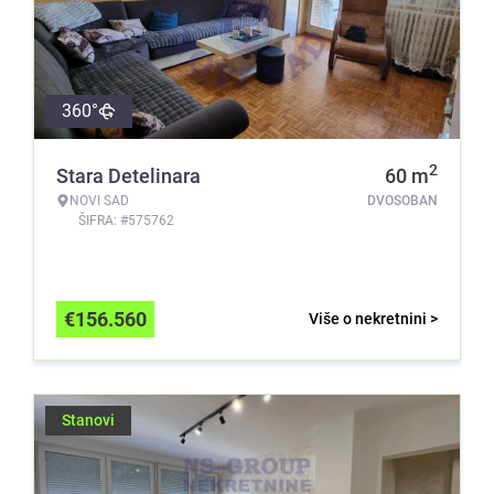
360°
2
Stara Detelinara
60
m
NOVI SAD
DVOSOBAN
ŠIFRA: #575762
€
156.560
Više o nekretnini >
Stanovi