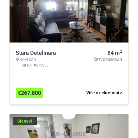
2
Stara Detelinara
84
m
NOVI SAD
ČETVOROSOBAN
ŠIFRA: #575033
€
267.800
Više o nekretnini >
Stanovi