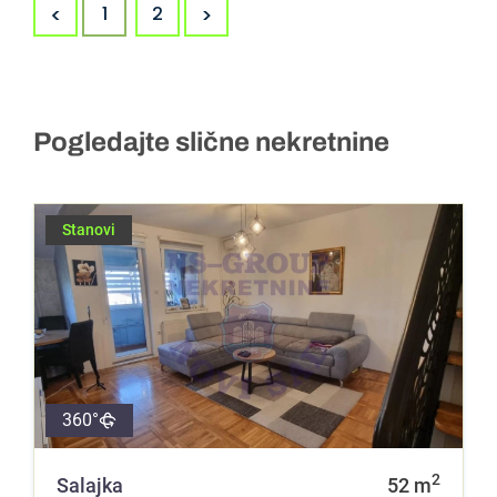
<
>
1
2
Pogledajte slične nekretnine
Stanovi
360°
2
Salajka
52
m