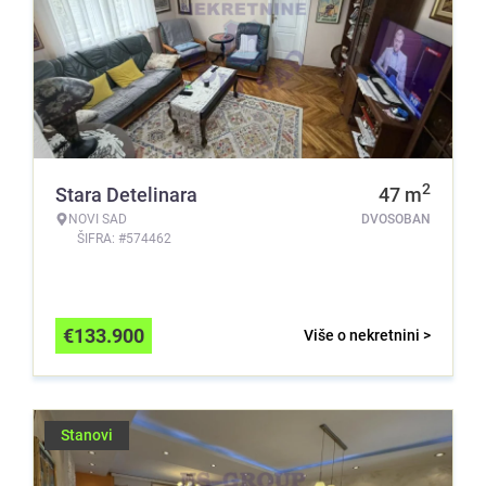
2
Stara Detelinara
47
m
NOVI SAD
DVOSOBAN
ŠIFRA: #574462
€
133.900
Više o nekretnini >
Stanovi