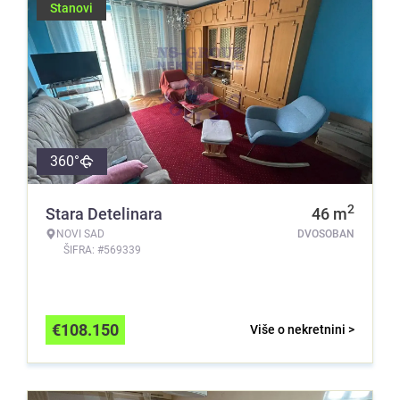
Stanovi
360°
2
Stara Detelinara
46
m
NOVI SAD
DVOSOBAN
ŠIFRA: #569339
€
108.150
Više o nekretnini >