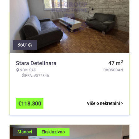
360°
2
Stara Detelinara
47
m
NOVI SAD
DVOSOBAN
ŠIFRA: #572846
€
118.300
Više o nekretnini >
Stanovi
Ekskluzivno