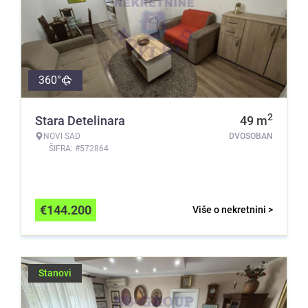
360°
2
Stara Detelinara
49
m
NOVI SAD
DVOSOBAN
ŠIFRA: #572864
€
144.200
Više o nekretnini >
Stanovi