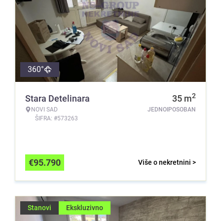
360°
2
Stara Detelinara
35
m
NOVI SAD
JEDNOIPOSOBAN
ŠIFRA: #573263
€
95.790
Više o nekretnini >
Stanovi
Ekskluzivno