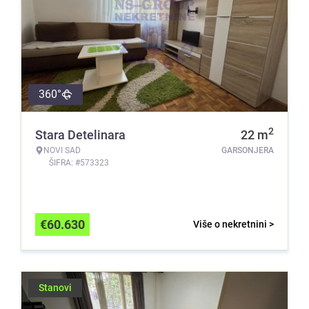
360°
2
Stara Detelinara
22
m
NOVI SAD
GARSONJERA
ŠIFRA: #573323
€
60.630
Više o nekretnini >
Stanovi