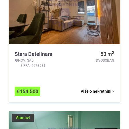
2
Stara Detelinara
50
m
NOVI SAD
DVOSOBAN
ŠIFRA: #573931
€
154.500
Više o nekretnini >
Stanovi