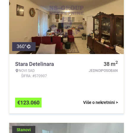
360°
2
Stara Detelinara
38
m
NOVI SAD
JEDNOIPOSOBAN
ŠIFRA: #570907
€
123.060
Više o nekretnini >
Stanovi