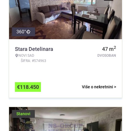
360°
2
Stara Detelinara
47
m
NOVI SAD
DVOSOBAN
ŠIFRA: #574963
€
118.450
Više o nekretnini >
Stanovi