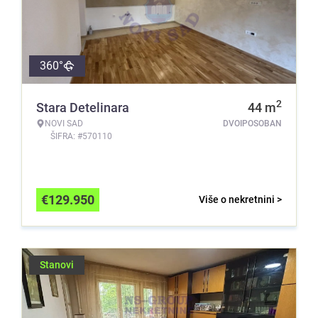
360°
2
Stara Detelinara
44
m
NOVI SAD
DVOIPOSOBAN
ŠIFRA: #570110
€
129.950
Više o nekretnini >
Stanovi