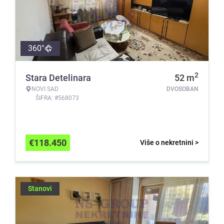
360°
2
Stara Detelinara
52
m
NOVI SAD
DVOSOBAN
ŠIFRA: #568073
€
118.450
Više o nekretnini >
Stanovi