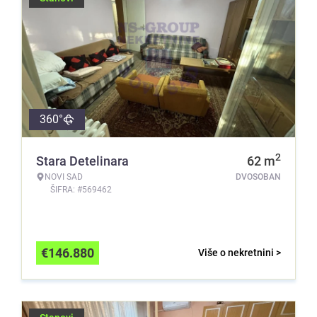
360°
2
Stara Detelinara
62
m
NOVI SAD
DVOSOBAN
ŠIFRA: #569462
€
146.880
Više o nekretnini >