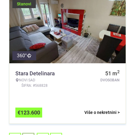
Stanovi
360°
2
Stara Detelinara
51
m
NOVI SAD
DVOSOBAN
ŠIFRA: #568828
€
123.600
Više o nekretnini >