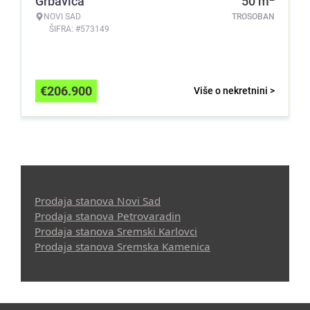
Grbavica
50
m
NOVI SAD
TROSOBAN
ŠIFRA: #573149
€
206.900
Više o nekretnini >
Prodaja stanova Novi Sad
Prodaja stanova Petrovaradin
Prodaja stanova Sremski Karlovci
Prodaja stanova Sremska Kamenica