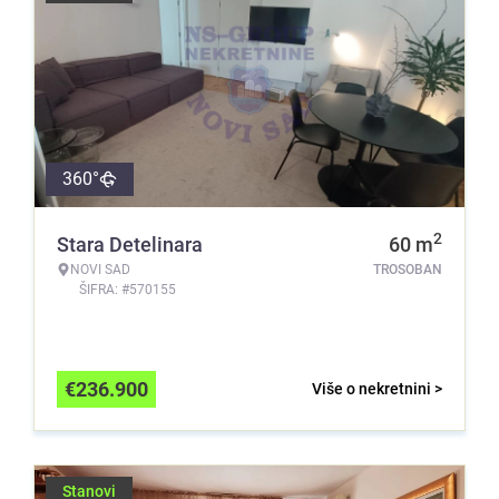
360°
2
Stara Detelinara
60
m
NOVI SAD
TROSOBAN
ŠIFRA: #570155
€
236.900
Više o nekretnini >
Stanovi