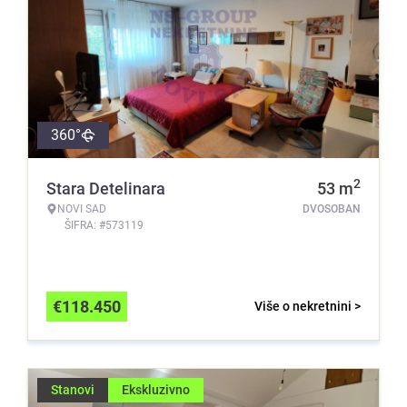
360°
2
Stara Detelinara
53
m
NOVI SAD
DVOSOBAN
ŠIFRA: #573119
€
118.450
Više o nekretnini >
Stanovi
Ekskluzivno