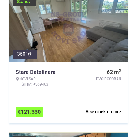
Stanovi
360°
2
Stara Detelinara
62
m
NOVI SAD
DVOIPOSOBAN
ŠIFRA: #569463
€
121.330
Više o nekretnini >