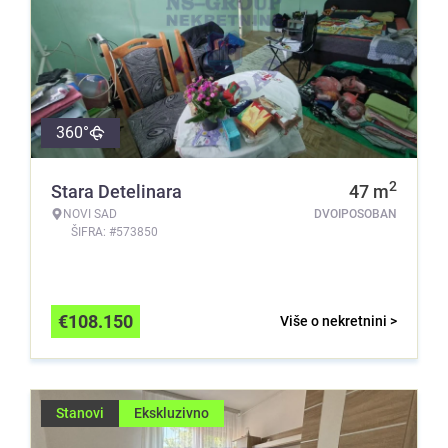
360°
2
Stara Detelinara
47
m
NOVI SAD
DVOIPOSOBAN
ŠIFRA: #573850
€
108.150
Više o nekretnini >
Stanovi
Ekskluzivno