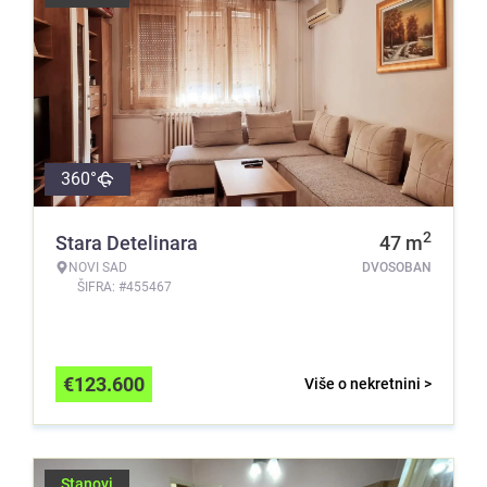
360°
2
Stara Detelinara
47
m
NOVI SAD
DVOSOBAN
ŠIFRA: #455467
€
123.600
Više o nekretnini >
Stanovi