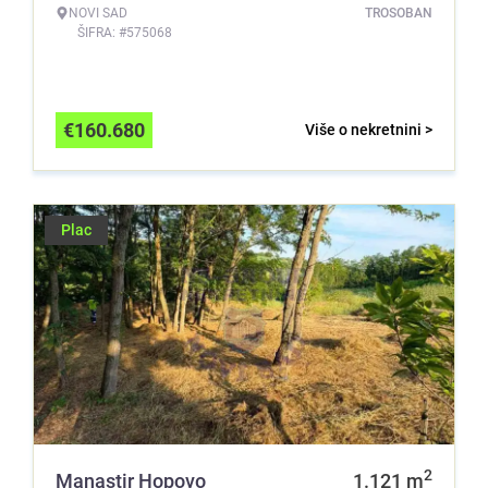
NOVI SAD
TROSOBAN
ŠIFRA: #575068
€
160.680
Više o nekretnini >
Plac
2
Manastir Hopovo
1.121
m