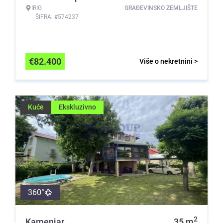
IRIG
GRAĐEVINSKO ZEMLJIŠTE
ŠIFRA: #574237
€
82.400
Više o nekretnini >
Kuće
Ekskluzivno
360°
2
Kamenjar
35
m