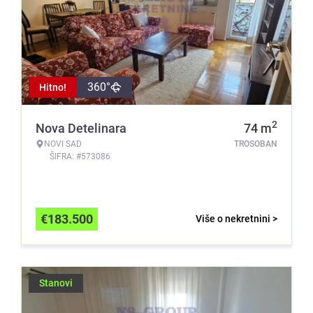
360°
Hitno!
2
Nova Detelinara
74
m
NOVI SAD
TROSOBAN
ŠIFRA: #573086
€
183.500
Više o nekretnini >
Stanovi