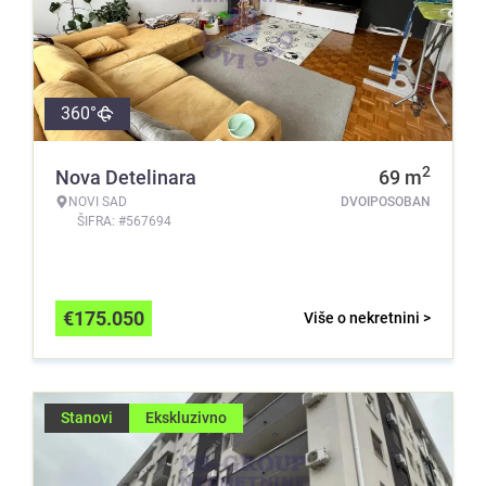
360°
2
Nova Detelinara
69
m
NOVI SAD
DVOIPOSOBAN
ŠIFRA: #567694
€
175.050
Više o nekretnini >
Stanovi
Ekskluzivno