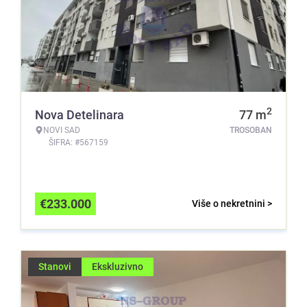
2
Nova Detelinara
77
m
NOVI SAD
TROSOBAN
ŠIFRA: #567159
€
233.000
Više o nekretnini >
Stanovi
Ekskluzivno