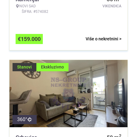
NOVI SAD
VIKENDICA
ŠIFRA: #574082
€
159.000
Više o nekretnini >
Stanovi
Ekskluzivno
360°
2