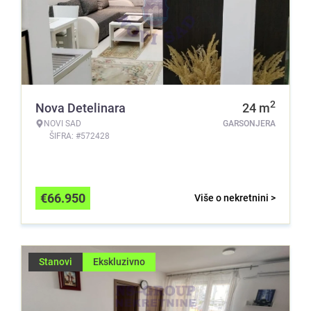
2
Nova Detelinara
24
m
NOVI SAD
GARSONJERA
ŠIFRA: #572428
€
66.950
Više o nekretnini >
Stanovi
Ekskluzivno