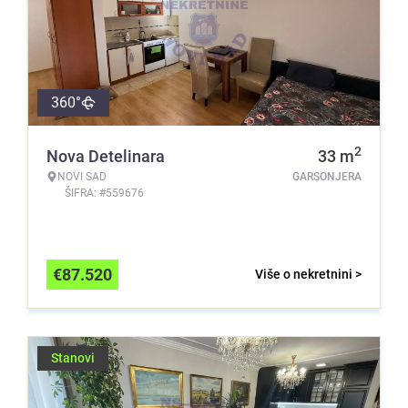
360°
2
Nova Detelinara
33
m
NOVI SAD
GARSONJERA
ŠIFRA: #559676
€
87.520
Više o nekretnini >
Stanovi