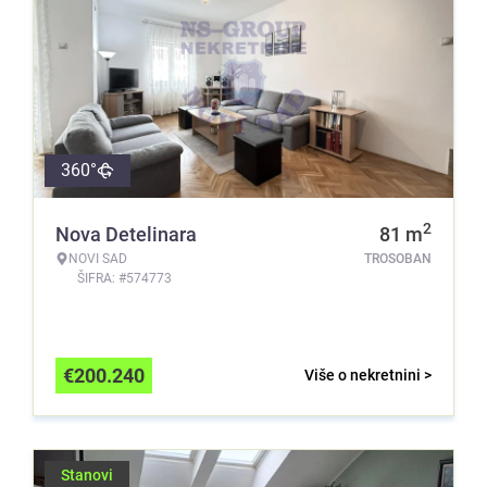
360°
2
Nova Detelinara
81
m
NOVI SAD
TROSOBAN
ŠIFRA: #574773
€
200.240
Više o nekretnini >
Stanovi