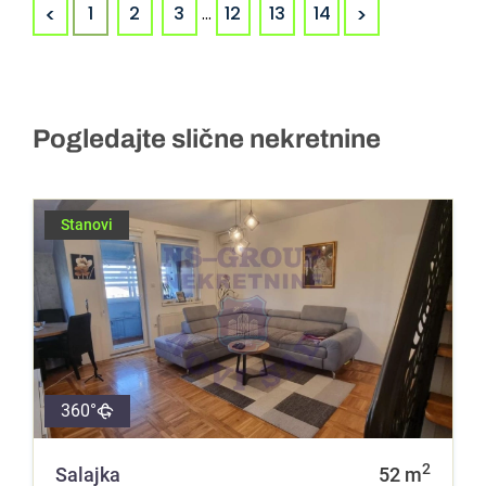
<
>
1
2
3
...
12
13
14
Pogledajte slične nekretnine
Stanovi
360°
2
Salajka
52
m