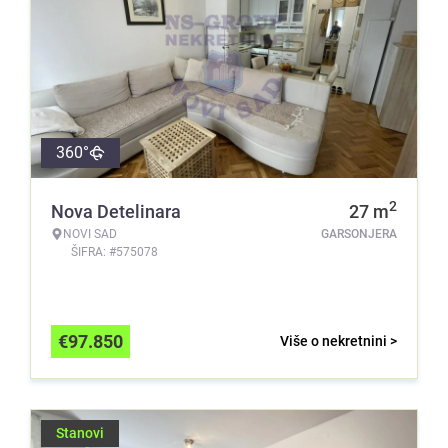
360°
2
Nova Detelinara
27
m
NOVI SAD
GARSONJERA
ŠIFRA: #575078
€
97.850
Više o nekretnini >
Stanovi