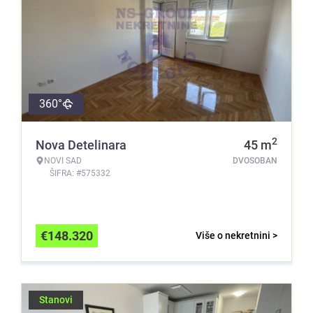
360°
2
Nova Detelinara
45
m
NOVI SAD
DVOSOBAN
ŠIFRA: #575332
€
148.320
Više o nekretnini >
Stanovi