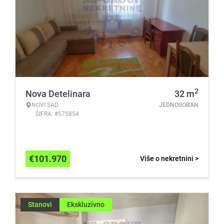
2
Nova Detelinara
32
m
NOVI SAD
JEDNOSOBAN
ŠIFRA: #575854
€
101.970
Više o nekretnini >
Stanovi
Ekskluzivno