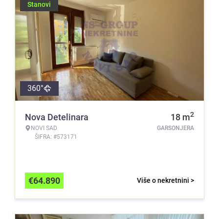
Stanovi
360°
2
Nova Detelinara
18
m
NOVI SAD
GARSONJERA
ŠIFRA: #573171
€
64.890
Više o nekretnini >