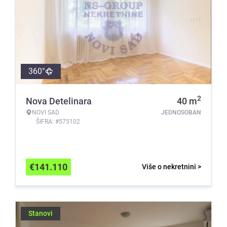
360°
2
Nova Detelinara
40
m
NOVI SAD
JEDNOSOBAN
ŠIFRA: #575102
€
141.110
Više o nekretnini >
Stanovi