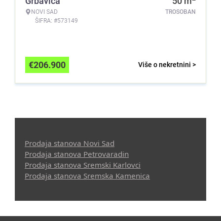
Grbavica
50
m
NOVI SAD
TROSOBAN
ŠIFRA: #573149
€
206.900
Više o nekretnini >
Prodaja stanova Novi Sad
Prodaja stanova Petrovaradin
Prodaja stanova Sremski Karlovci
Prodaja stanova Sremska Kamenica