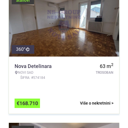
Stanovi
360°
2
Nova Detelinara
63
m
NOVI SAD
TROSOBAN
ŠIFRA: #574184
€
168.710
Više o nekretnini >