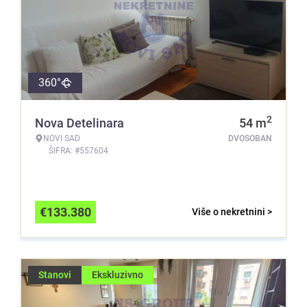
360°
2
Nova Detelinara
54
m
NOVI SAD
DVOSOBAN
ŠIFRA: #557604
€
133.380
Više o nekretnini >
Stanovi
Ekskluzivno