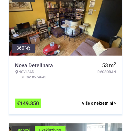
360°
2
Nova Detelinara
53
m
NOVI SAD
DVOSOBAN
ŠIFRA: #574645
€
149.350
Više o nekretnini >
Stanovi
Ekskluzivno