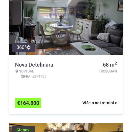
360°
2
Nova Detelinara
68
m
NOVI SAD
TROSOBAN
ŠIFRA: #574725
€
164.800
Više o nekretnini >
Stanovi