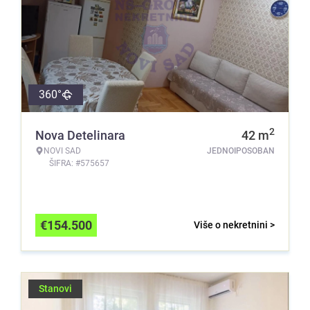
360°
2
Nova Detelinara
42
m
NOVI SAD
JEDNOIPOSOBAN
ŠIFRA: #575657
€
154.500
Više o nekretnini >
Stanovi