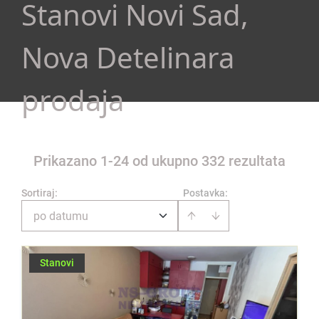
Stanovi Novi Sad,
Nova Detelinara
prodaja
Prikazano 1-24 od ukupno 332 rezultata
Sortiraj
:
Postavka:
po datumu
Stanovi