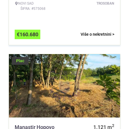
NOVI SAD
TROSOBAN
ŠIFRA: #575068
€
160.680
Više o nekretnini >
Plac
2
Manastir Hopovo
1.121
m