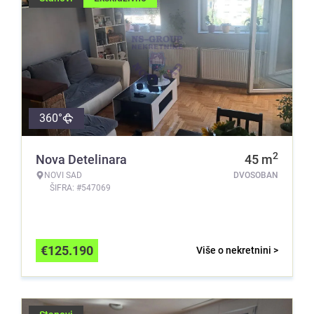
360°
2
Nova Detelinara
45
m
NOVI SAD
DVOSOBAN
ŠIFRA: #547069
€
125.190
Više o nekretnini >