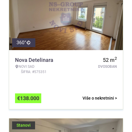
360°
2
Nova Detelinara
52
m
NOVI SAD
DVOSOBAN
ŠIFRA: #575351
€
138.000
Više o nekretnini >
Stanovi