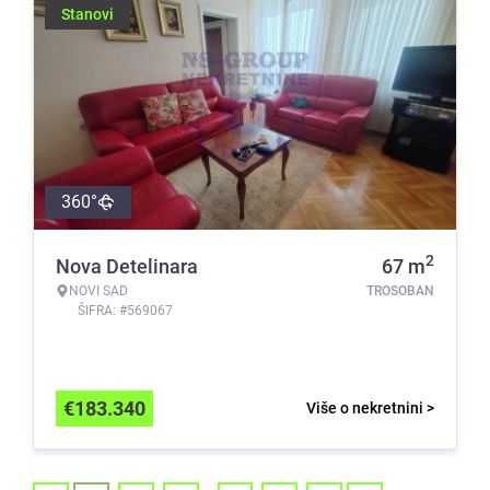
Stanovi
360°
2
Nova Detelinara
67
m
NOVI SAD
TROSOBAN
ŠIFRA: #569067
€
183.340
Više o nekretnini >