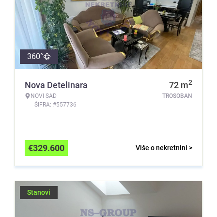
360°
2
Nova Detelinara
72
m
NOVI SAD
TROSOBAN
ŠIFRA: #557736
€
329.600
Više o nekretnini >
Stanovi