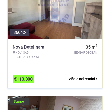
360°
2
Nova Detelinara
35
m
NOVI SAD
JEDNOIPOSOBAN
ŠIFRA: #575663
€
113.300
Više o nekretnini >
Stanovi