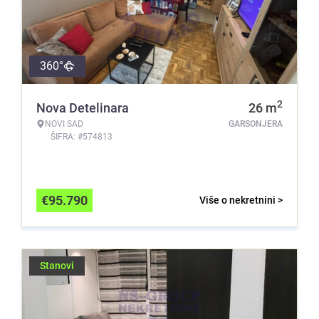
360°
2
Nova Detelinara
26
m
NOVI SAD
GARSONJERA
ŠIFRA: #574813
€
95.790
Više o nekretnini >
Stanovi