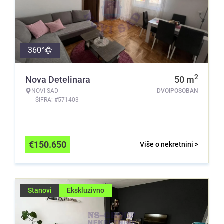
360°
2
Nova Detelinara
50
m
NOVI SAD
DVOIPOSOBAN
ŠIFRA: #571403
€
150.650
Više o nekretnini >
Stanovi
Ekskluzivno