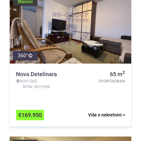
Stanovi
360°
2
Nova Detelinara
65
m
NOVI SAD
DVOIPOSOBAN
ŠIFRA: #573598
€
169.950
Više o nekretnini >