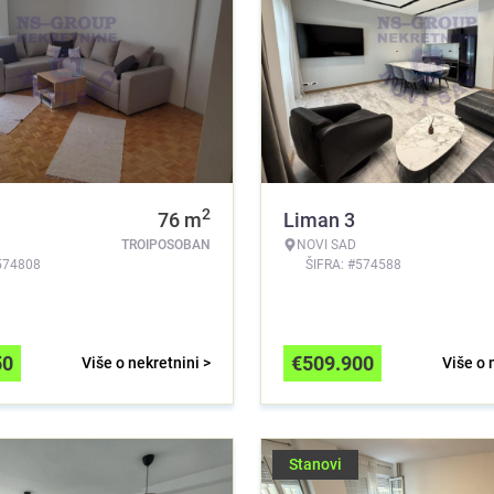
2
76
m
Liman 3
TROIPOSOBAN
NOVI SAD
574808
ŠIFRA: #574588
50
€
509.900
Više o nekretnini >
Više o 
Stanovi