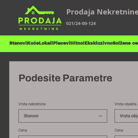
Prodaja Nekretnin
021/24-00-124
Stanovi
Kuće
Lokali
Placevi
Hitno!
Ekskluzivno
Snižene c
Podesite Parametre
Vrsta nekretnine
Vrsta objekta
Cena
Cena