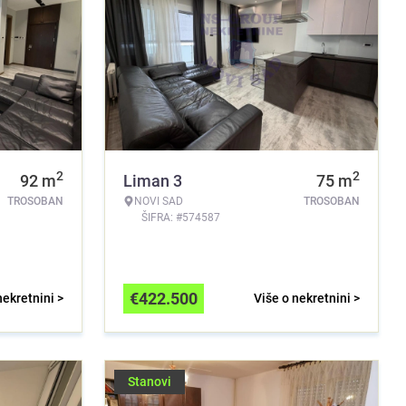
2
2
92
m
Liman 3
75
m
TROSOBAN
NOVI SAD
TROSOBAN
ŠIFRA: #574587
€
422.500
nekretnini >
Više o nekretnini >
Stanovi