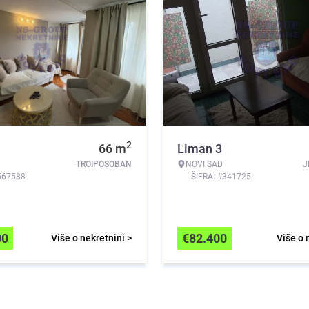
2
66
m
Liman 3
TROIPOSOBAN
NOVI SAD
J
567588
ŠIFRA: #341725
00
€
82.400
Više o nekretnini >
Više o 