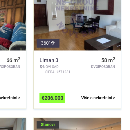
360°
2
2
66
m
Liman 3
58
m
VOIPOSOBAN
NOVI SAD
DVOIPOSOBAN
ŠIFRA: #571281
€
206.000
nekretnini >
Više o nekretnini >
Stanovi