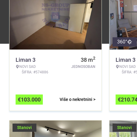
360°
2
Liman 3
38
m
Liman 3
NOVI SAD
JEDNOSOBAN
NOVI SAD
ŠIFRA: #574886
ŠIFRA: #
€
103.000
€
210.7
Više o nekretnini >
Stanovi
Stanovi