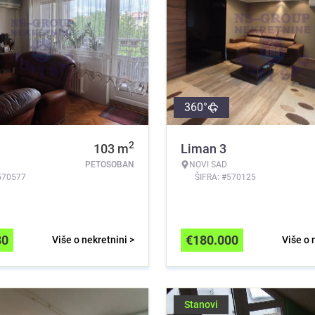
360°
2
103
m
Liman 3
PETOSOBAN
NOVI SAD
570577
ŠIFRA: #570125
80
€
180.000
Više o nekretnini >
Više o 
Stanovi