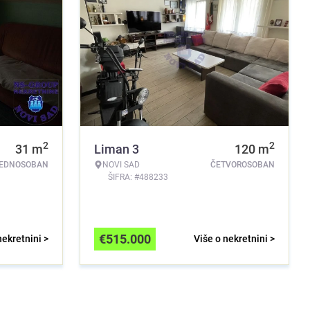
2
2
31
m
Liman 3
120
m
EDNOSOBAN
NOVI SAD
ČETVOROSOBAN
ŠIFRA: #488233
€
515.000
nekretnini >
Više o nekretnini >