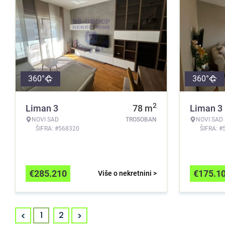
360°
360°
2
Liman 3
78
m
Liman 3
NOVI SAD
TROSOBAN
NOVI SAD
ŠIFRA: #568320
ŠIFRA: #
€
285.210
€
175.1
Više o nekretnini >
<
>
1
2