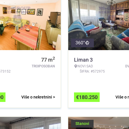
360°
2
77
m
Liman 3
TROIPOSOBAN
NOVI SAD
D
573152
ŠIFRA: #572975
00
€
180.250
Više o nekretnini >
Više o 
Stanovi