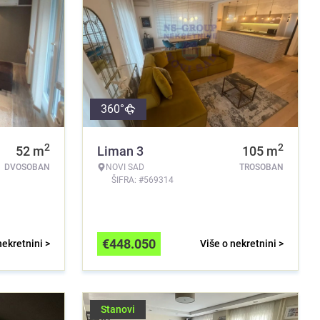
360°
2
2
52
m
Liman 3
105
m
DVOSOBAN
NOVI SAD
TROSOBAN
ŠIFRA: #569314
€
448.050
nekretnini >
Više o nekretnini >
Stanovi