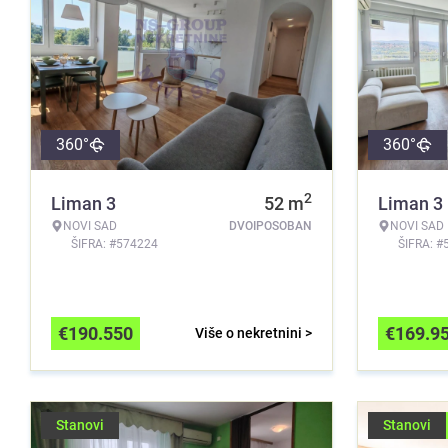
360°
360°
2
Liman 3
52
m
Liman 3
NOVI SAD
DVOIPOSOBAN
NOVI SAD
ŠIFRA: #574224
ŠIFRA: #
€
190.550
€
169.9
Više o nekretnini >
Stanovi
Stanovi