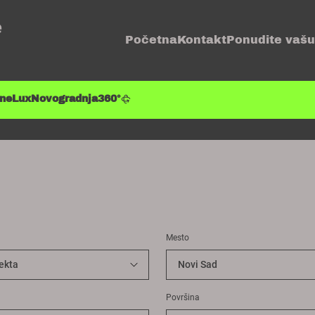
e
Početna
Kontakt
Ponudite vašu
ene
Lux
Novogradnja
360°
Mesto
Površina