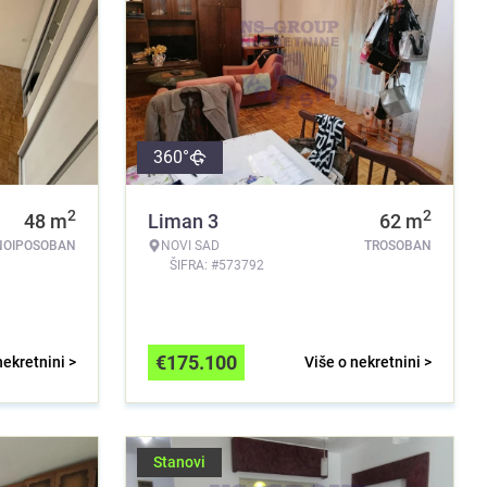
360°
2
2
48
m
Liman 3
62
m
NOIPOSOBAN
NOVI SAD
TROSOBAN
ŠIFRA: #573792
€
175.100
nekretnini >
Više o nekretnini >
Stanovi