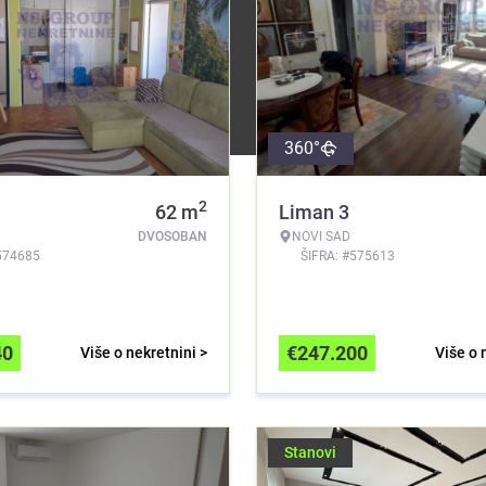
360°
2
62
m
Liman 3
DVOSOBAN
NOVI SAD
574685
ŠIFRA: #575613
40
€
247.200
Više o nekretnini >
Više o 
Stanovi