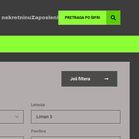
 nekretninu
Zaposleni
Još filtera
Lokacija
Liman 3
Površina