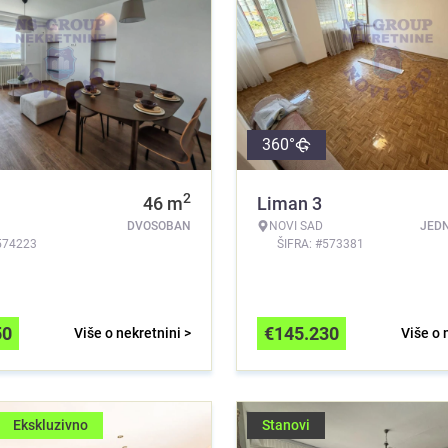
360°
2
46
m
Liman 3
DVOSOBAN
NOVI SAD
JED
574223
ŠIFRA: #573381
50
€
145.230
Više o nekretnini >
Više o 
Ekskluzivno
Stanovi