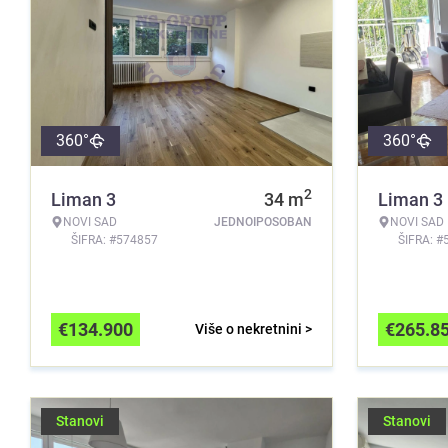
360°
360°
2
Liman 3
34
m
Liman 3
NOVI SAD
JEDNOIPOSOBAN
NOVI SAD
ŠIFRA: #574857
ŠIFRA: #
€
134.900
€
265.8
Više o nekretnini >
Stanovi
Stanovi