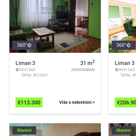
360°
360°
2
Liman 3
31
m
Liman 3
NOVI SAD
JEDNOSOBAN
NOVI SAD
ŠIFRA: #573667
ŠIFRA: #
€
113.300
€
206.9
Više o nekretnini >
Stanovi
Stanovi