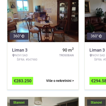
360°
360°
2
Liman 3
90
m
Liman 3
NOVI SAD
TROSOBAN
NOVI SAD
ŠIFRA: #547980
ŠIFRA: #
€
283.250
€
294.5
Više o nekretnini >
Stanovi
Stanovi