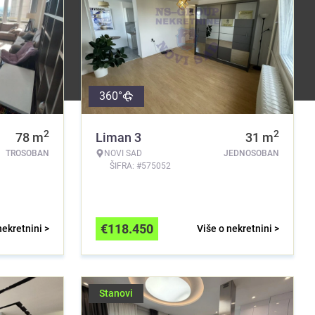
360°
2
2
78
m
Liman 3
31
m
TROSOBAN
NOVI SAD
JEDNOSOBAN
ŠIFRA: #575052
€
118.450
nekretnini >
Više o nekretnini >
Stanovi