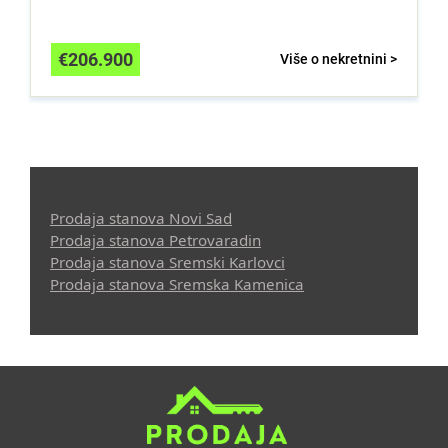
€
206.900
Više o nekretnini >
Prodaja stanova Novi Sad
Prodaja stanova Petrovaradin
Prodaja stanova Sremski Karlovci
Prodaja stanova Sremska Kamenica