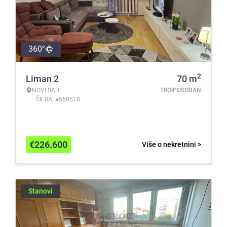
360°
2
Liman 2
70
m
NOVI SAD
TROIPOSOBAN
ŠIFRA: #560518
€
226.600
Više o nekretnini >
Stanovi