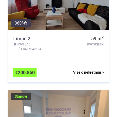
360°
2
Liman 2
59
m
NOVI SAD
DVOSOBAN
ŠIFRA: #542154
€
200.850
Više o nekretnini >
Stanovi