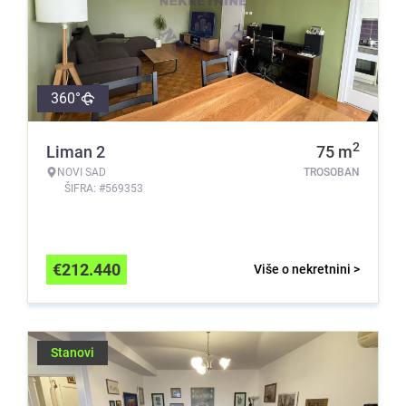
360°
2
Liman 2
75
m
NOVI SAD
TROSOBAN
ŠIFRA: #569353
€
212.440
Više o nekretnini >
Stanovi