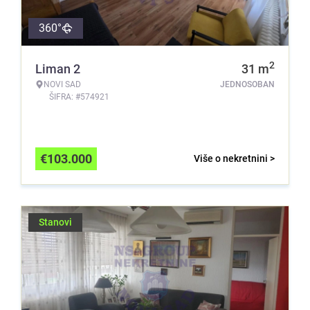
360°
2
Liman 2
31
m
NOVI SAD
JEDNOSOBAN
ŠIFRA: #574921
€
103.000
Više o nekretnini >
Stanovi