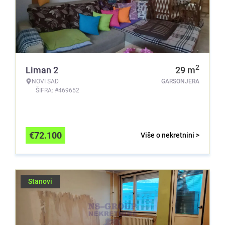
2
Liman 2
29
m
NOVI SAD
GARSONJERA
ŠIFRA: #469652
€
72.100
Više o nekretnini >
Stanovi