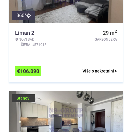
360°
2
Liman 2
29
m
NOVI SAD
GARSONJERA
ŠIFRA: #571018
€
106.090
Više o nekretnini >
Stanovi