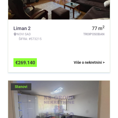
2
Liman 2
77
m
NOVI SAD
TROIPOSOBAN
ŠIFRA: #573215
€
269.140
Više o nekretnini >
Stanovi