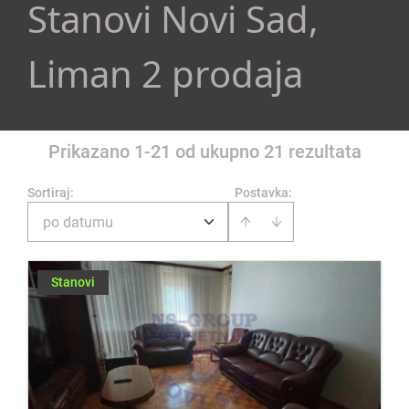
Stanovi Novi Sad,
Liman 2 prodaja
Prikazano 1-21 od ukupno 21 rezultata
Sortiraj
:
Postavka:
po datumu
Stanovi