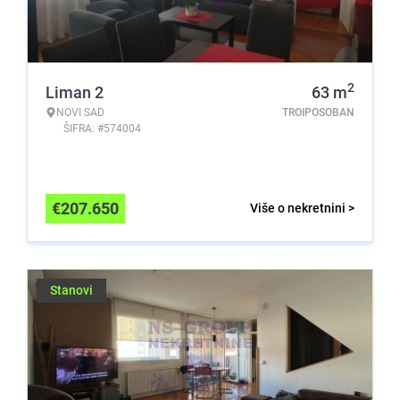
2
Liman 2
63
m
NOVI SAD
TROIPOSOBAN
ŠIFRA: #574004
€
207.650
Više o nekretnini >
Stanovi