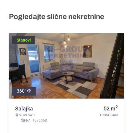
Pogledajte slične nekretnine
Stanovi
360°
2
Salajka
52
m
NOVI SAD
TROSOBAN
ŠIFRA: #575068