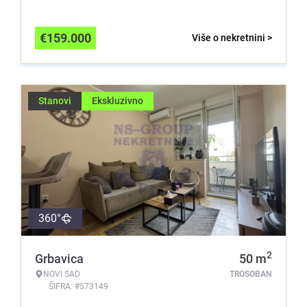
€
159.000
Više o nekretnini >
Stanovi
Ekskluzivno
360°
2
Grbavica
50
m
NOVI SAD
TROSOBAN
ŠIFRA: #573149