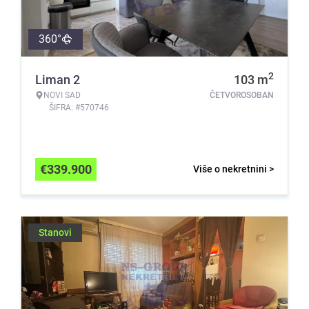
360°
2
Liman 2
103
m
NOVI SAD
ČETVOROSOBAN
ŠIFRA: #570746
€
339.900
Više o nekretnini >
Stanovi