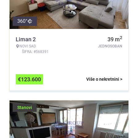
360°
2
Liman 2
39
m
NOVI SAD
JEDNOSOBAN
ŠIFRA: #568391
€
123.600
Više o nekretnini >
Stanovi