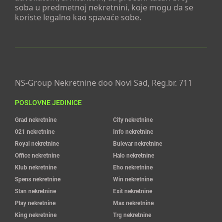
soba u predmetnoj nekretnini, koje mogu da se
koriste legalno kao spavaće sobe.
NS-Group Nekretnine doo Novi Sad, Reg.br. 711
POSLOVNE JEDINICE
Grad nekretnine
City nekretnine
021 nekretnine
Info nekretnine
Royal nekretnine
Bulevar nekretnine
Office nekretnine
Halo nekretnine
Klub nekretnine
Eho nekretnine
Spens nekretnine
Win nekretnine
Stan nekretnine
Exit nekretnine
Play nekretnine
Max nekretnine
King nekretnine
Trg nekretnine