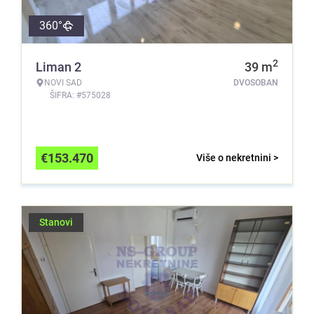
360°
2
Liman 2
39
m
NOVI SAD
DVOSOBAN
ŠIFRA: #575028
€
153.470
Više o nekretnini >
Stanovi