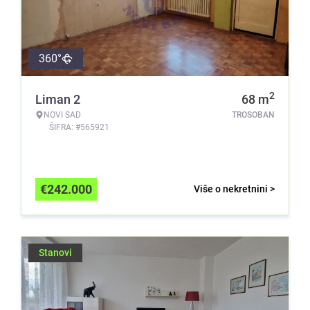
360°
2
Liman 2
68
m
NOVI SAD
TROSOBAN
ŠIFRA: #565921
€
242.000
Više o nekretnini >
Stanovi