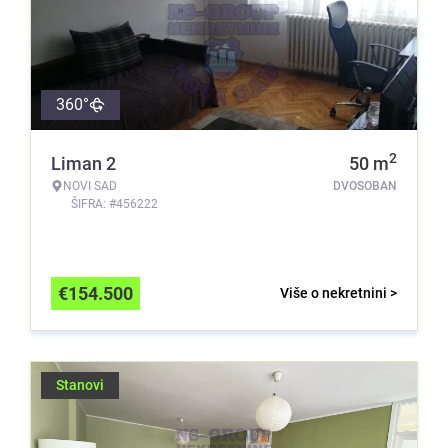
360°
2
Liman 2
50
m
NOVI SAD
DVOSOBAN
ŠIFRA: #456222
€
154.500
Više o nekretnini >
Stanovi