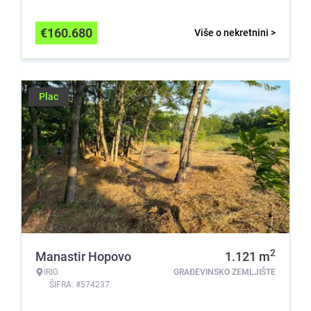
€
160.680
Više o nekretnini >
Plac
2
Manastir Hopovo
1.121
m
IRIG
GRAĐEVINSKO ZEMLJIŠTE
ŠIFRA: #574237