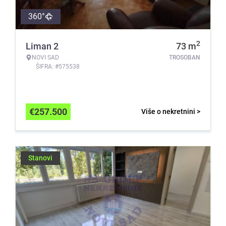
360°
2
Liman 2
73
m
NOVI SAD
TROSOBAN
ŠIFRA: #575538
€
257.500
Više o nekretnini >
Stanovi