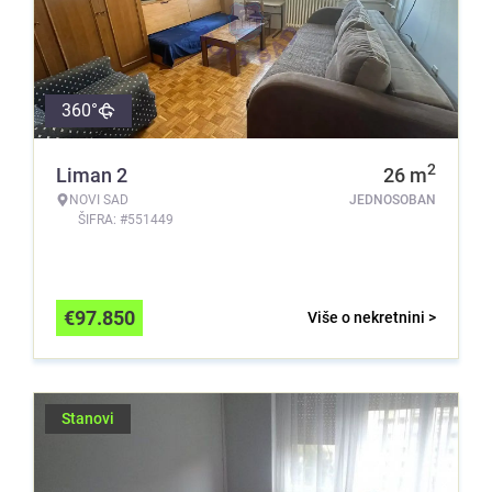
360°
2
Liman 2
26
m
NOVI SAD
JEDNOSOBAN
ŠIFRA: #551449
€
97.850
Više o nekretnini >
Stanovi