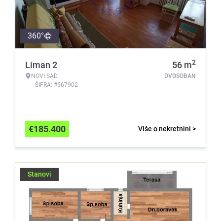
360°
2
Liman 2
56
m
NOVI SAD
DVOSOBAN
ŠIFRA: #567902
€
185.400
Više o nekretnini >
Stanovi