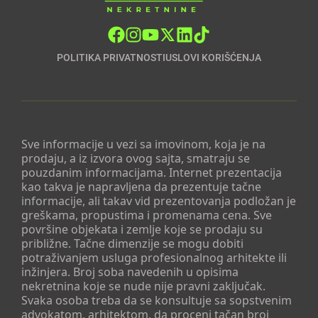
POLITIKA PRIVATNOSTI
USLOVI KORIŠĆENJA
Sve informacije u vezi sa imovinom, koja je na
prodaju, a iz izvora ovog sajta, smatraju se
pouzdanim informacijama. Internet prezentacija
kao takva je napravljena da prezentuje tačne
informacije, ali takav vid prezentovanja podložan je
greškama, propustima i promenama cena. Sve
površine objekata i zemlje koje se prodaju su
približne. Tačne dimenzije se mogu dobiti
potraživanjem usluga profesionalnog arhitekte ili
inžinjera. Broj soba navedenih u opisima
nekretnina koje se nude nije pravni zaključak.
Svaka osoba treba da se konsultuje sa sopstvenim
advokatom, arhitektom, da proceni tačan broj