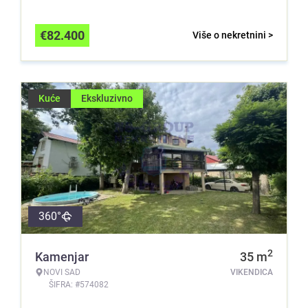
€
82.400
Više o nekretnini >
Kuće
Ekskluzivno
360°
2
Kamenjar
35
m
NOVI SAD
VIKENDICA
ŠIFRA: #574082