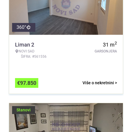
360°
2
Liman 2
31
m
NOVI SAD
GARSONJERA
ŠIFRA: #561556
€
97.850
Više o nekretnini >
Stanovi