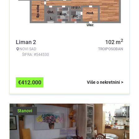
2
Liman 2
102
m
NOVI SAD
TROIPOSOBAN
ŠIFRA: #544530
€
412.000
Više o nekretnini >
Stanovi