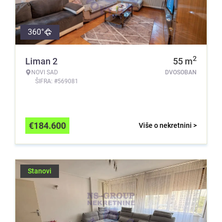
360°
2
Liman 2
55
m
NOVI SAD
DVOSOBAN
ŠIFRA: #569081
€
184.600
Više o nekretnini >
Stanovi