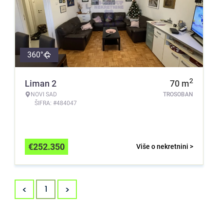
360°
2
Liman 2
70
m
NOVI SAD
TROSOBAN
ŠIFRA: #484047
€
252.350
Više o nekretnini >
<
>
1