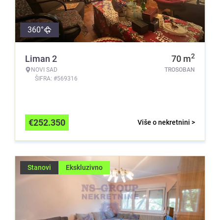
360°
2
Liman 2
70
m
NOVI SAD
TROSOBAN
ŠIFRA: #569316
€
252.350
Više o nekretnini >
Stanovi
Ekskluzivno