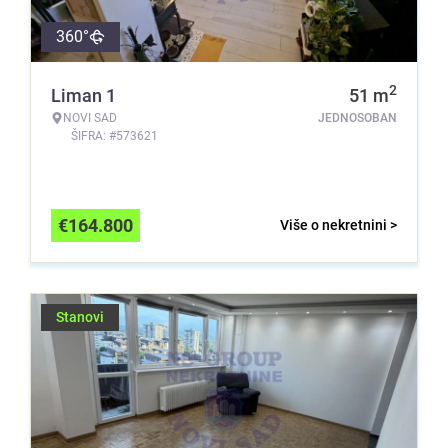
360°
2
Liman 1
51
m
NOVI SAD
JEDNOSOBAN
ŠIFRA: #573621
€
164.800
Više o nekretnini >
Stanovi