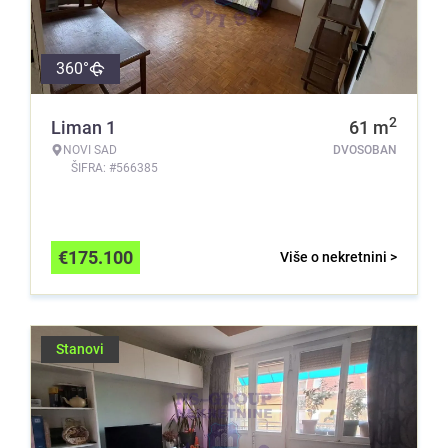
360°
2
Liman 1
61
m
NOVI SAD
DVOSOBAN
ŠIFRA: #566385
€
175.100
Više o nekretnini >
Stanovi