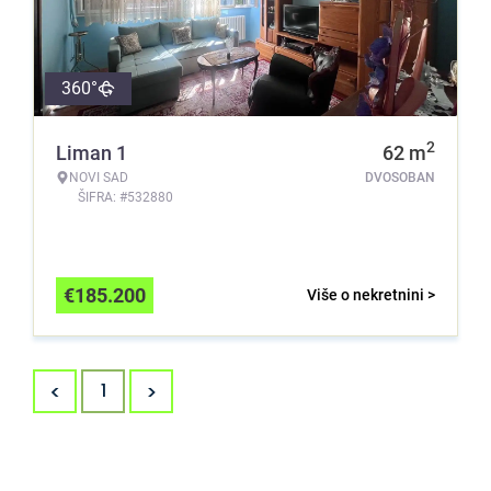
360°
2
Liman 1
62
m
NOVI SAD
DVOSOBAN
ŠIFRA: #532880
€
185.200
Više o nekretnini >
<
>
1