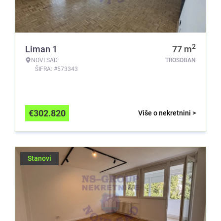
2
Liman 1
77
m
NOVI SAD
TROSOBAN
ŠIFRA: #573343
€
302.820
Više o nekretnini >
Stanovi