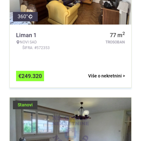
360°
2
Liman 1
77
m
NOVI SAD
TROSOBAN
ŠIFRA: #572353
€
249.320
Više o nekretnini >
Stanovi