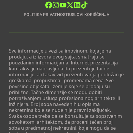
POLITIKA PRIVATNOSTI
USLOVI KORIŠĆENJA
Sve informacije u vezi sa imovinom, koja je na
prodaju, a iz izvora ovog sajta, smatraju se
pouzdanim informacijama. Internet prezentacija
kao takva je napravljena da prezentuje tačne
informacije, ali takav vid prezentovanja podložan je
greškama, propustima i promenama cena. Sve
površine objekata i zemlje koje se prodaju su
približne. Tačne dimenzije se mogu dobiti
potraživanjem usluga profesionalnog arhitekte ili
inžinjera. Broj soba navedenih u opisima
nekretnina koje se nude nije pravni zaključak.
Svaka osoba treba da se konsultuje sa sopstvenim
advokatom, arhitektom, da proceni tačan broj
soba u predmetnoj nekretnini, koje mogu da se