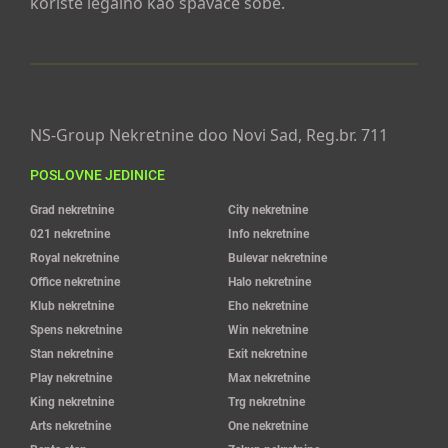
koriste legalno kao spavaće sobe.
NS-Group Nekretnine doo Novi Sad, Reg.br. 711
POSLOVNE JEDINICE
Grad nekretnine
City nekretnine
021 nekretnine
Info nekretnine
Royal nekretnine
Bulevar nekretnine
Office nekretnine
Halo nekretnine
Klub nekretnine
Eho nekretnine
Spens nekretnine
Win nekretnine
Stan nekretnine
Exit nekretnine
Play nekretnine
Max nekretnine
King nekretnine
Trg nekretnine
Arts nekretnine
One nekretnine