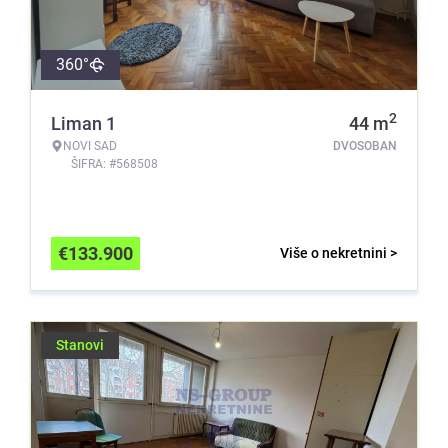
360°
2
Liman 1
44
m
NOVI SAD
DVOSOBAN
ŠIFRA: #568508
€
133.900
Više o nekretnini >
Stanovi