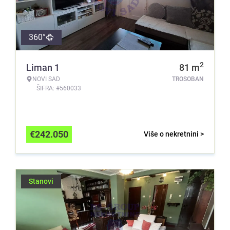
360°
2
Liman 1
81
m
NOVI SAD
TROSOBAN
ŠIFRA: #560033
€
242.050
Više o nekretnini >
Stanovi