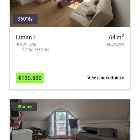
360°
2
Liman 1
64
m
NOVI SAD
TROSOBAN
ŠIFRA: #569189
€
190.550
Više o nekretnini >
Stanovi