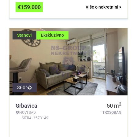
€
159.000
Više o nekretnini >
Stanovi
Ekskluzivno
360°
2
Grbavica
50
m
NOVI SAD
TROSOBAN
ŠIFRA: #573149