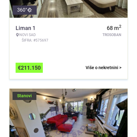
360°
2
Liman 1
68
m
NOVI SAD
TROSOBAN
ŠIFRA: #575697
€
211.150
Više o nekretnini >
Stanovi