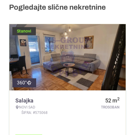
Pogledajte slične nekretnine
Stanovi
360°
2
Salajka
52
m
NOVI SAD
TROSOBAN
ŠIFRA: #575068