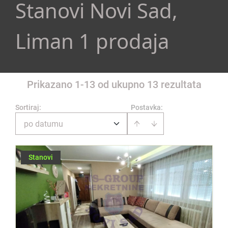
Stanovi Novi Sad,
Liman 1 prodaja
Prikazano 1-13 od ukupno 13 rezultata
Sortiraj
:
Postavka:
po datumu
Stanovi