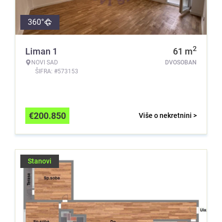
360°
2
Liman 1
61
m
NOVI SAD
DVOSOBAN
ŠIFRA: #573153
€
200.850
Više o nekretnini >
Stanovi