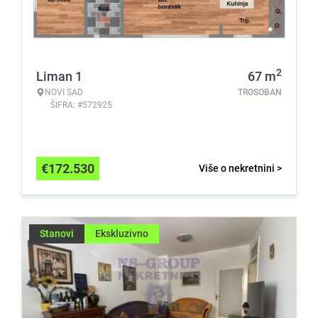
2
Liman 1
67
m
NOVI SAD
TROSOBAN
ŠIFRA: #572925
€
172.530
Više o nekretnini >
Stanovi
Ekskluzivno