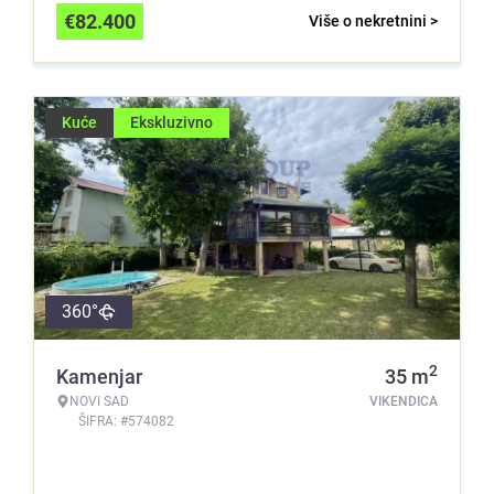
€
82.400
Više o nekretnini >
Kuće
Ekskluzivno
360°
2
Kamenjar
35
m
NOVI SAD
VIKENDICA
ŠIFRA: #574082