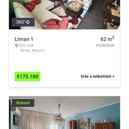
360°
2
Liman 1
62
m
NOVI SAD
DVOSOBAN
ŠIFRA: #566251
€
175.100
Više o nekretnini >
Stanovi