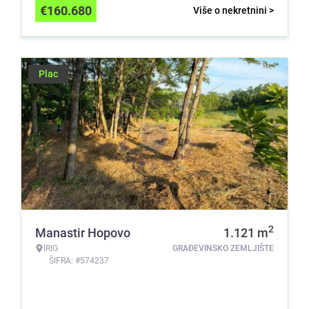
€
160.680
Više o nekretnini >
Plac
2
Manastir Hopovo
1.121
m
IRIG
GRAĐEVINSKO ZEMLJIŠTE
ŠIFRA: #574237