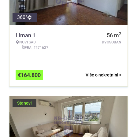
360°
2
Liman 1
56
m
NOVI SAD
DVOSOBAN
ŠIFRA: #571637
€
164.800
Više o nekretnini >
Stanovi