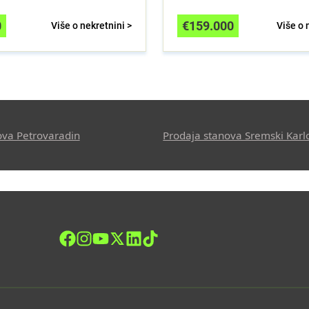
0
€
159.000
Više o nekretnini >
Više o 
ova Petrovaradin
Prodaja stanova Sremski Karl