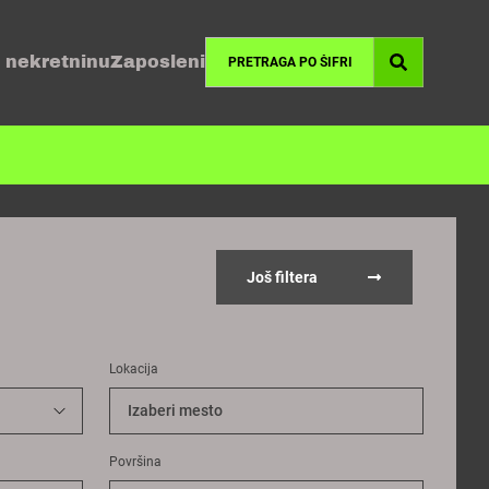
 nekretninu
Zaposleni
Još filtera
Lokacija
Izaberi mesto
Površina