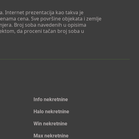
. Internet prezentacija kao takva je
menama cena. Sve površine objekata i zemlje
injera. Broj soba navedenih u opisima
tektom, da proceni tačan broj soba u
Info nekretnine
Halo nekretnine
Win nekretnine
Max nekretnine