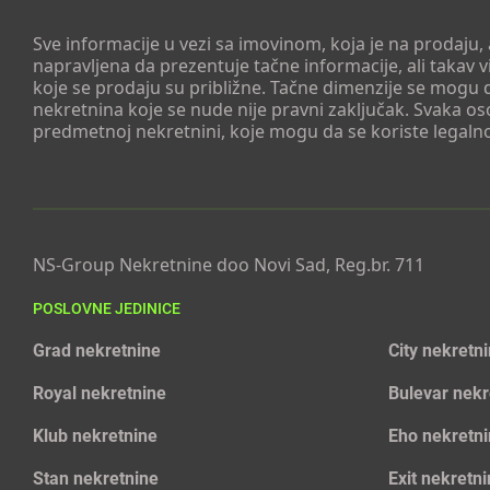
Sve informacije u vezi sa imovinom, koja je na prodaju,
napravljena da prezentuje tačne informacije, ali taka
koje se prodaju su približne. Tačne dimenzije se mogu d
nekretnina koje se nude nije pravni zaključak. Svaka o
predmetnoj nekretnini, koje mogu da se koriste legaln
NS-Group Nekretnine doo Novi Sad, Reg.br. 711
POSLOVNE JEDINICE
Grad nekretnine
City nekretn
Royal nekretnine
Bulevar nekr
Klub nekretnine
Eho nekretn
Stan nekretnine
Exit nekretn