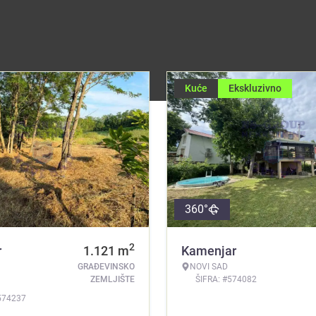
Kuće
Ekskluzivno
360°
2
r
1.121
m
Kamenjar
GRAĐEVINSKO
NOVI SAD
ZEMLJIŠTE
ŠIFRA: #574082
574237