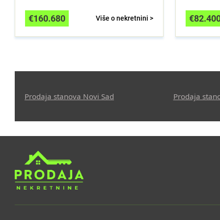
€
160.680
€
82.40
Više o nekretnini >
Prodaja stanova Novi Sad
Prodaja stan