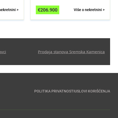
€
206.900
nekretnini >
Više o nekretnini >
ovci
Prodaja stanova Sremska Kamenica
POLITIKA PRIVATNOSTI
USLOVI KORIŠĆENJA