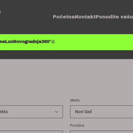
e
Početna
Kontakt
Ponudite vašu
ene
Lux
Novogradnja
360°
Mesto
Površina