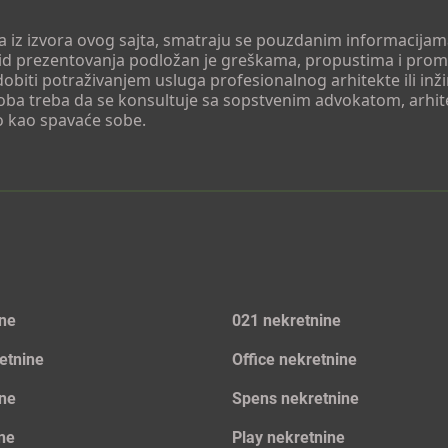
 a iz izvora ovog sajta, smatraju se pouzdanim informacijama
v vid prezentovanja podložan je greškama, propustima i pro
obiti potraživanjem usluga profesionalnog arhitekte ili inž
soba treba da se konsultuje sa sopstvenim advokatom, arhi
o kao spavaće sobe.
ine
021 nekretnine
etnine
Office nekretnine
ine
Spens nekretnine
ine
Play nekretnine