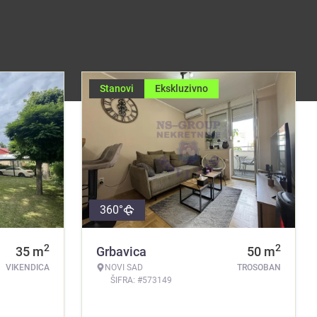
Stanovi
Ekskluzivno
360°
2
2
35
m
Grbavica
50
m
VIKENDICA
NOVI SAD
TROSOBAN
ŠIFRA: #573149