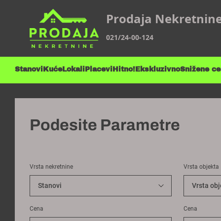
Prodaja Nekretnin
021/24-00-124
Stanovi
Kuće
Lokali
Placevi
Hitno!
Ekskluzivno
Snižene c
Podesite Parametre
Vrsta nekretnine
Vrsta objekta
Cena
Cena