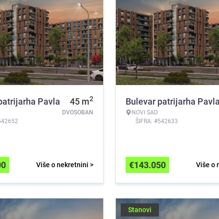
2
patrijarha Pavla
45
m
Bulevar patrijarha Pavl
DVOSOBAN
NOVI SAD
542652
ŠIFRA: #542633
00
€
143.050
Više o nekretnini >
Više o 
Stanovi