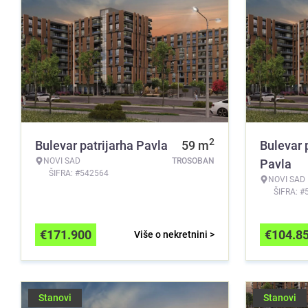
2
Bulevar patrijarha Pavla
59
m
Bulevar 
NOVI SAD
TROSOBAN
Pavla
ŠIFRA: #542564
NOVI SAD
ŠIFRA: #
€
171.900
€
104.8
Više o nekretnini >
Stanovi
Stanovi