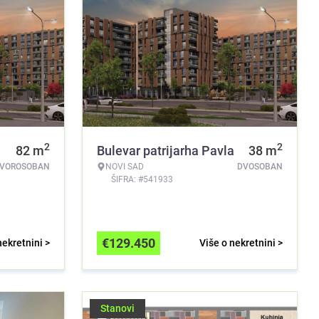
2
2
82
m
Bulevar patrijarha Pavla
38
m
TVOROSOBAN
NOVI SAD
DVOSOBAN
ŠIFRA: #541933
€
129.450
nekretnini >
Više o nekretnini >
Stanovi