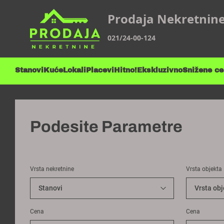
Prodaja Nekretnin
021/24-00-124
Stanovi
Kuće
Lokali
Placevi
Hitno!
Ekskluzivno
Snižene c
Podesite Parametre
Vrsta nekretnine
Vrsta objekta
Cena
Cena