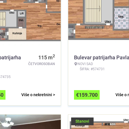
2
patrijarha
115
m
Bulevar patrijarha Pavl
ČETVOROSOBAN
NOVI SAD
ŠIFRA: #574731
574735
50
€
159.700
Više o nekretnini >
Više o 
Stanovi