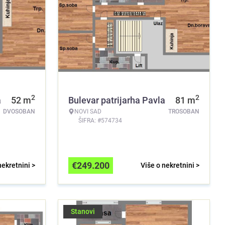
2
2
a
52
m
Bulevar patrijarha Pavla
81
m
DVOSOBAN
NOVI SAD
TROSOBAN
ŠIFRA: #574734
€
249.200
nekretnini >
Više o nekretnini >
Stanovi