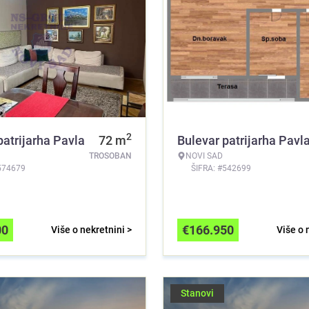
2
patrijarha Pavla
72
m
Bulevar patrijarha Pavl
TROSOBAN
NOVI SAD
574679
ŠIFRA: #542699
00
€
166.950
Više o nekretnini >
Više o 
Stanovi