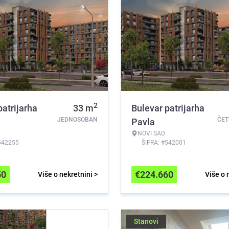
2
patrijarha
33
m
Bulevar patrijarha
JEDNOSOBAN
ČE
Pavla
NOVI SAD
542255
ŠIFRA: #542001
50
€
224.660
Više o nekretnini >
Više o 
Stanovi