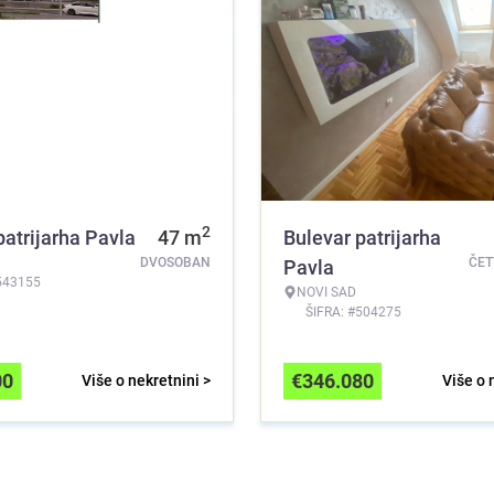
2
patrijarha Pavla
47
m
Bulevar patrijarha
DVOSOBAN
ČE
Pavla
543155
NOVI SAD
ŠIFRA: #504275
00
€
346.080
Više o nekretnini >
Više o 