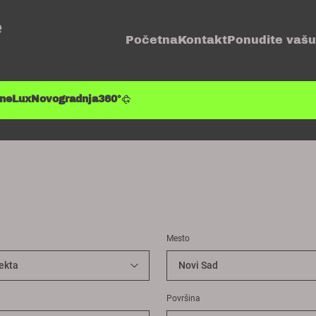
e
Početna
Kontakt
Ponudite vašu
ene
Lux
Novogradnja
360°
Mesto
Površina