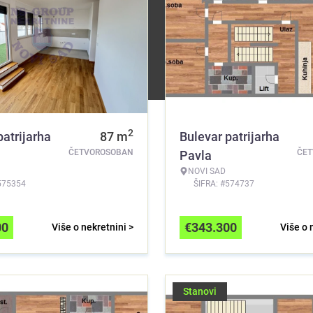
2
patrijarha
87
m
Bulevar patrijarha
ČETVOROSOBAN
ČE
Pavla
NOVI SAD
575354
ŠIFRA: #574737
00
€
343.300
Više o nekretnini >
Više o 
Stanovi