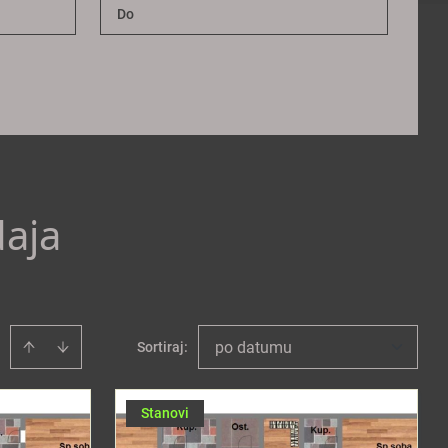
daja
po datumu
Sortiraj
:
Stanovi