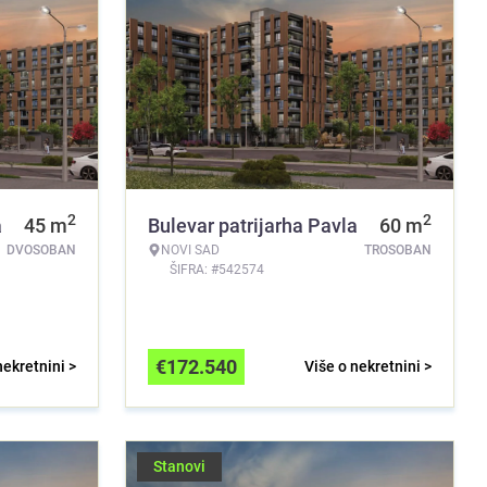
2
2
a
45
m
Bulevar patrijarha Pavla
60
m
DVOSOBAN
NOVI SAD
TROSOBAN
ŠIFRA: #542574
€
172.540
nekretnini >
Više o nekretnini >
Stanovi