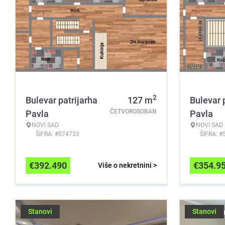
2
Bulevar patrijarha
127
m
Bulevar 
ČETVOROSOBAN
Pavla
Pavla
NOVI SAD
NOVI SAD
ŠIFRA: #574733
ŠIFRA: #
€
392.490
€
354.9
Više o nekretnini >
Stanovi
Stanovi