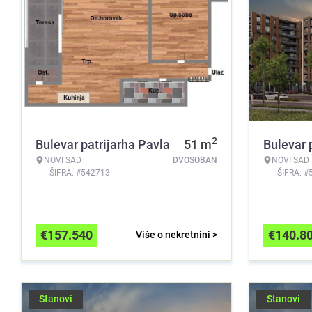
2
Bulevar patrijarha Pavla
51
m
Bulevar 
NOVI SAD
DVOSOBAN
NOVI SAD
ŠIFRA: #542713
ŠIFRA: #
€
157.540
€
140.8
Više o nekretnini >
Stanovi
Stanovi