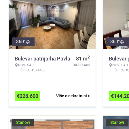
360°
360°
2
Bulevar patrijarha Pavla
81
m
Bulevar 
NOVI SAD
TROSOBAN
NOVI SAD
ŠIFRA: #574488
ŠIFRA: #
€
226.600
€
144.2
Više o nekretnini >
Stanovi
Stanovi