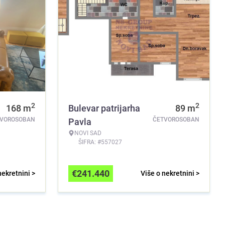
2
2
168
m
Bulevar patrijarha
89
m
TVOROSOBAN
ČETVOROSOBAN
Pavla
NOVI SAD
ŠIFRA: #557027
€
241.440
nekretnini >
Više o nekretnini >