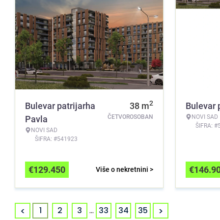
2
Bulevar patrijarha
38
m
Bulevar 
ČETVOROSOBAN
NOVI SAD
Pavla
ŠIFRA: #
NOVI SAD
ŠIFRA: #541923
€
129.450
€
146.9
Više o nekretnini >
<
>
1
2
3
...
33
34
35