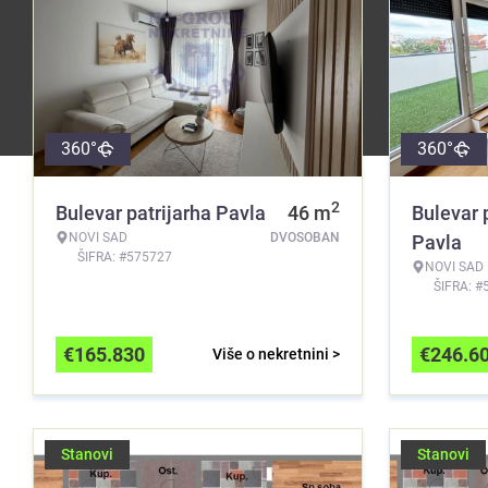
360°
360°
2
Bulevar patrijarha Pavla
46
m
Bulevar 
NOVI SAD
DVOSOBAN
Pavla
ŠIFRA: #575727
NOVI SAD
ŠIFRA: #
€
165.830
€
246.6
Više o nekretnini >
Stanovi
Stanovi