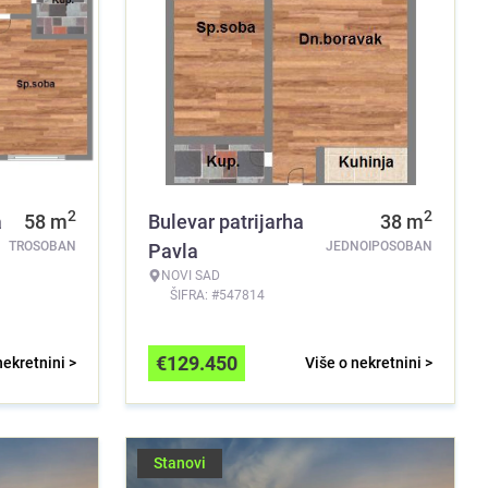
2
2
a
58
m
Bulevar patrijarha
38
m
TROSOBAN
JEDNOIPOSOBAN
Pavla
NOVI SAD
ŠIFRA: #547814
€
129.450
nekretnini >
Više o nekretnini >
Stanovi