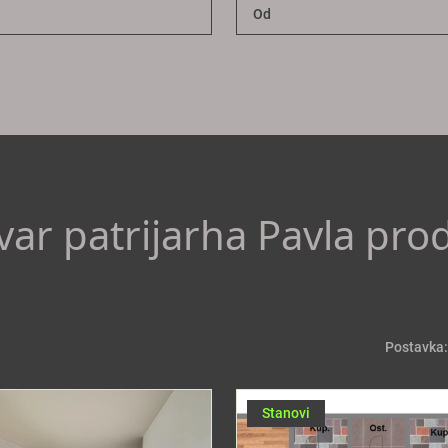
var patrijarha Pavla pro
Postavka:
Stanovi