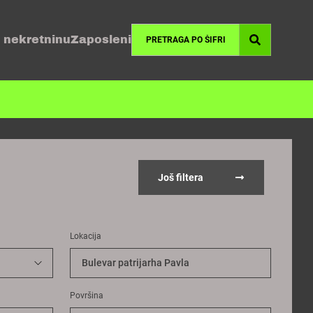
 nekretninu
Zaposleni
Još filtera
Lokacija
Bulevar patrijarha Pavla
Površina