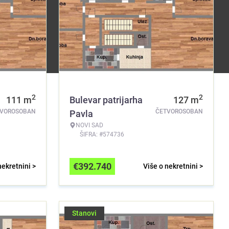
2
2
111
m
Bulevar patrijarha
127
m
TVOROSOBAN
ČETVOROSOBAN
Pavla
NOVI SAD
ŠIFRA: #574736
€
392.740
nekretnini >
Više o nekretnini >
Stanovi