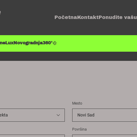
e
Početna
Kontakt
Ponudite vašu
ene
Lux
Novogradnja
360°
Mesto
Površina