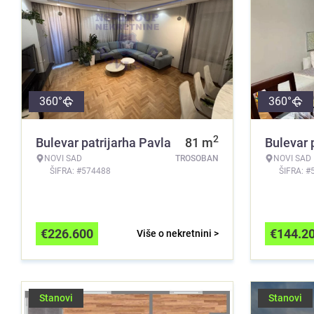
360°
360°
2
Bulevar patrijarha Pavla
81
m
Bulevar 
NOVI SAD
TROSOBAN
NOVI SAD
ŠIFRA: #574488
ŠIFRA: #
€
226.600
€
144.2
Više o nekretnini >
Stanovi
Stanovi