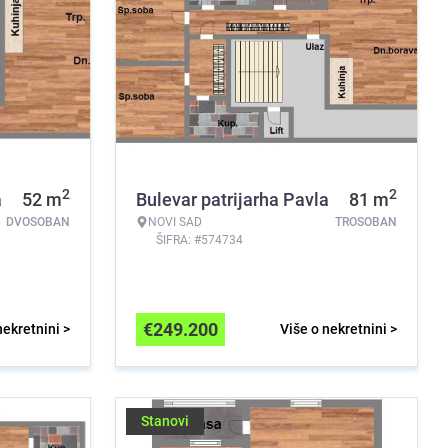
2
2
a
52
m
Bulevar patrijarha Pavla
81
m
DVOSOBAN
NOVI SAD
TROSOBAN
ŠIFRA: #574734
€
249.200
nekretnini >
Više o nekretnini >
Stanovi