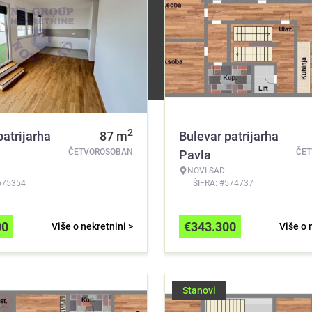
2
patrijarha
87
m
Bulevar patrijarha
ČETVOROSOBAN
ČE
Pavla
NOVI SAD
575354
ŠIFRA: #574737
00
€
343.300
Više o nekretnini >
Više o 
Stanovi