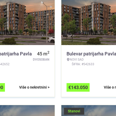
2
patrijarha Pavla
45
m
Bulevar patrijarha Pavl
DVOSOBAN
NOVI SAD
542652
ŠIFRA: #542633
00
€
143.050
Više o nekretnini >
Više o 
Stanovi