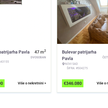
2
patrijarha Pavla
47
m
Bulevar patrijarha
DVOSOBAN
ČE
Pavla
543155
NOVI SAD
ŠIFRA: #504275
00
€
346.080
Više o nekretnini >
Više o 