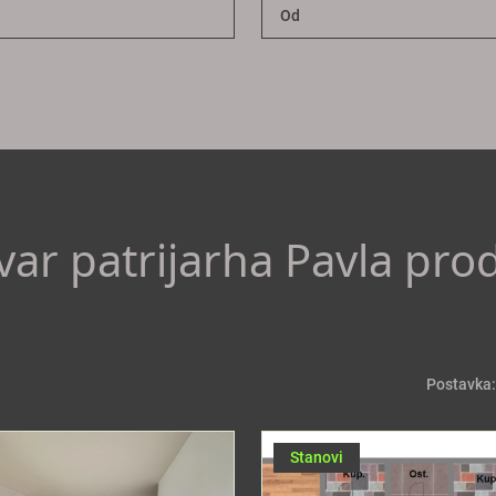
var patrijarha Pavla pro
Postavka:
Stanovi