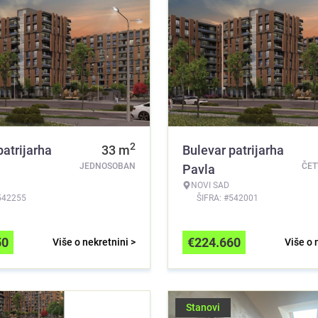
2
patrijarha
33
m
Bulevar patrijarha
JEDNOSOBAN
ČE
Pavla
NOVI SAD
542255
ŠIFRA: #542001
50
€
224.660
Više o nekretnini >
Više o 
Stanovi