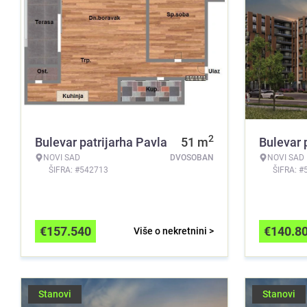
2
Bulevar patrijarha Pavla
51
m
Bulevar 
NOVI SAD
DVOSOBAN
NOVI SAD
ŠIFRA: #542713
ŠIFRA: #
€
157.540
€
140.8
Više o nekretnini >
Stanovi
Stanovi