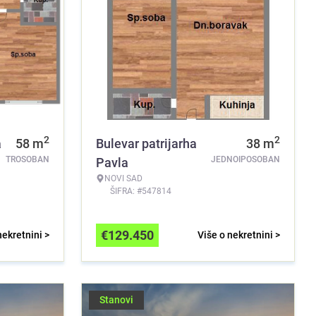
2
2
a
58
m
Bulevar patrijarha
38
m
TROSOBAN
JEDNOIPOSOBAN
Pavla
NOVI SAD
ŠIFRA: #547814
€
129.450
nekretnini >
Više o nekretnini >
Stanovi