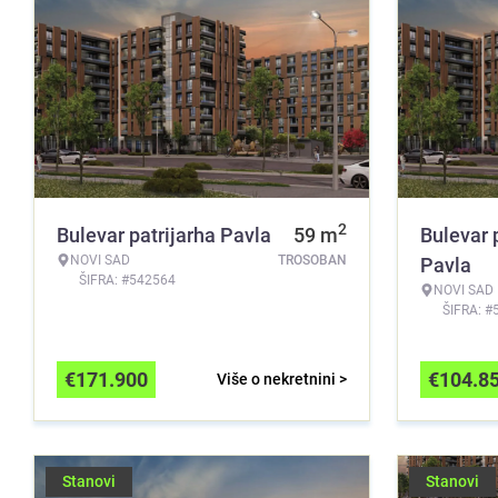
2
Bulevar patrijarha Pavla
59
m
Bulevar 
NOVI SAD
TROSOBAN
Pavla
ŠIFRA: #542564
NOVI SAD
ŠIFRA: #
€
171.900
€
104.8
Više o nekretnini >
Stanovi
Stanovi