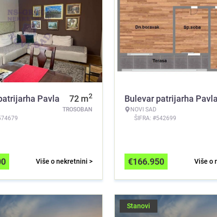
2
patrijarha Pavla
72
m
Bulevar patrijarha Pavl
TROSOBAN
NOVI SAD
574679
ŠIFRA: #542699
00
€
166.950
Više o nekretnini >
Više o 
Stanovi