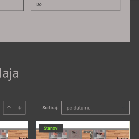
daja
po datumu
Sortiraj
:
Stanovi