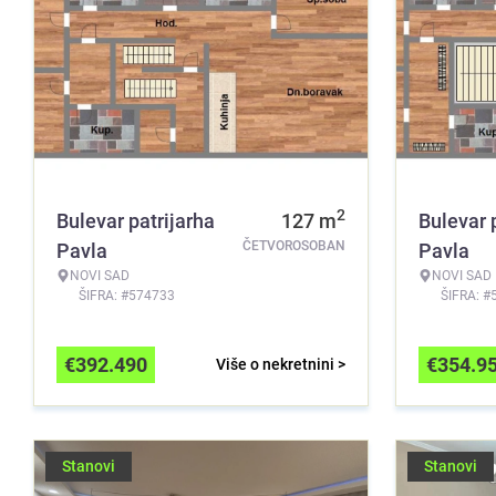
2
Bulevar patrijarha
127
m
Bulevar 
ČETVOROSOBAN
Pavla
Pavla
NOVI SAD
NOVI SAD
ŠIFRA: #574733
ŠIFRA: #
€
392.490
€
354.9
Više o nekretnini >
Stanovi
Stanovi