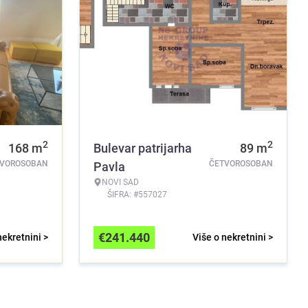
2
2
168
m
Bulevar patrijarha
89
m
TVOROSOBAN
ČETVOROSOBAN
Pavla
NOVI SAD
ŠIFRA: #557027
€
241.440
nekretnini >
Više o nekretnini >