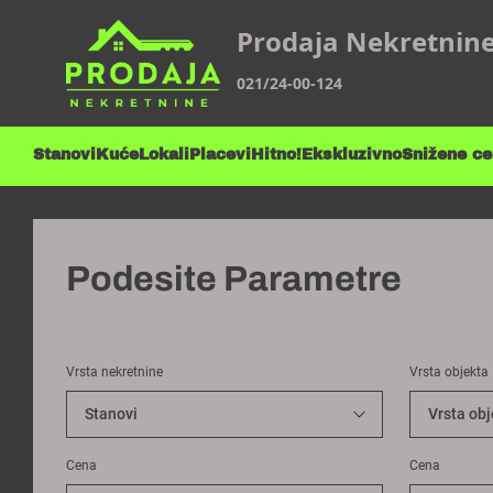
Prodaja Nekretnin
021/24-00-124
Stanovi
Kuće
Lokali
Placevi
Hitno!
Ekskluzivno
Snižene c
Podesite Parametre
Vrsta nekretnine
Vrsta objekta
Cena
Cena