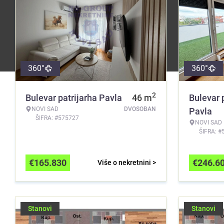
360°
360°
2
Bulevar patrijarha Pavla
46
m
Bulevar 
NOVI SAD
DVOSOBAN
Pavla
ŠIFRA: #575727
NOVI SAD
ŠIFRA: #
€
165.830
€
246.6
Više o nekretnini >
Stanovi
Stanovi