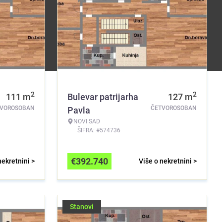
2
2
111
m
Bulevar patrijarha
127
m
TVOROSOBAN
ČETVOROSOBAN
Pavla
NOVI SAD
ŠIFRA: #574736
€
392.740
nekretnini >
Više o nekretnini >
Stanovi