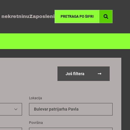
 nekretninu
Zaposleni
Još filtera
Lokacija
Bulevar patrijarha Pavla
Površina