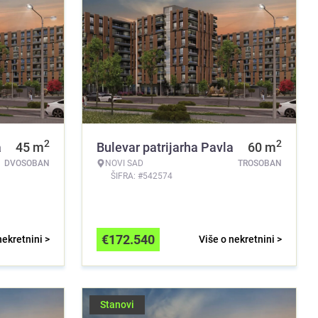
2
2
a
45
m
Bulevar patrijarha Pavla
60
m
DVOSOBAN
NOVI SAD
TROSOBAN
ŠIFRA: #542574
€
172.540
nekretnini >
Više o nekretnini >
Stanovi