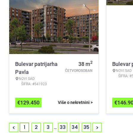
2
Bulevar patrijarha
38
m
Bulevar 
ČETVOROSOBAN
NOVI SAD
Pavla
ŠIFRA: #
NOVI SAD
ŠIFRA: #541923
€
129.450
€
146.9
Više o nekretnini >
<
>
1
2
3
...
33
34
35