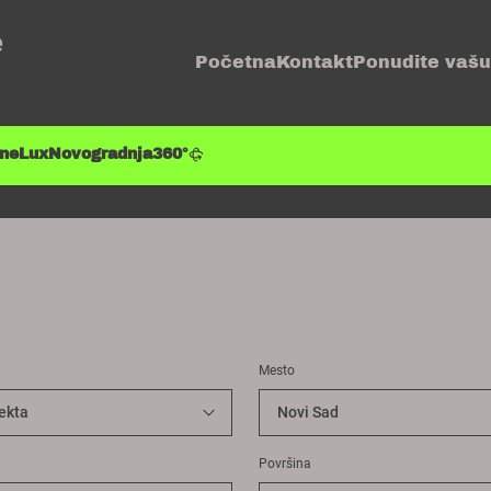
e
Početna
Kontakt
Ponudite vašu
ene
Lux
Novogradnja
360°
Mesto
Površina