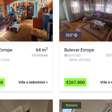
360°
2
Evrope
64
m
Bulevar Evrope
DVOSOBAN
NOVI SAD
ČE
575368
ŠIFRA: #575406
80
€
267.800
Više o nekretnini >
Više o 
Stanovi