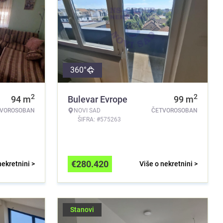
360°
2
2
94
m
Bulevar Evrope
99
m
TVOROSOBAN
NOVI SAD
ČETVOROSOBAN
ŠIFRA: #575263
€
280.420
nekretnini >
Više o nekretnini >
Stanovi