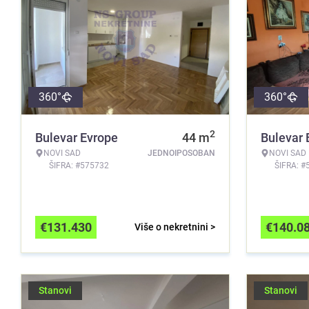
360°
360°
2
Bulevar Evrope
44
m
Bulevar 
NOVI SAD
JEDNOIPOSOBAN
NOVI SAD
ŠIFRA: #575732
ŠIFRA: #
€
131.430
€
140.0
Više o nekretnini >
Stanovi
Stanovi