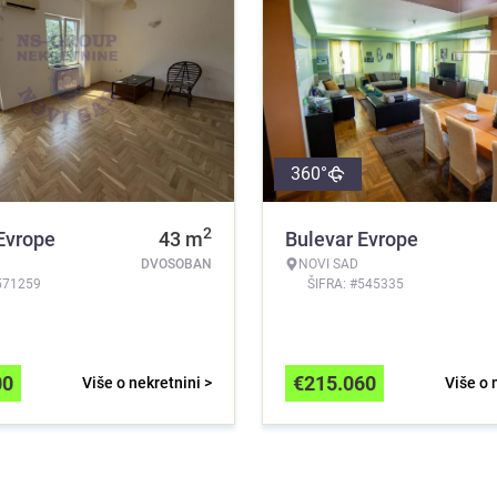
360°
2
Evrope
43
m
Bulevar Evrope
DVOSOBAN
NOVI SAD
571259
ŠIFRA: #545335
00
€
215.060
Više o nekretnini >
Više o 