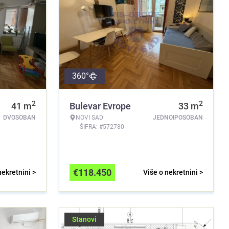
360°
2
2
41
m
Bulevar Evrope
33
m
DVOSOBAN
NOVI SAD
JEDNOIPOSOBAN
ŠIFRA: #572780
€
118.450
nekretnini >
Više o nekretnini >
Stanovi