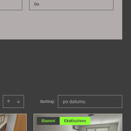
po datumu
Sortiraj
:
Stanovi
Ekskluzivno