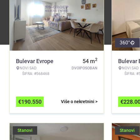
360°
2
Bulevar Evrope
54
m
Bulevar 
NOVI SAD
DVOIPOSOBAN
NOVI SAD
ŠIFRA: #568468
ŠIFRA: #
€
190.550
€
228.0
Više o nekretnini >
Stanovi
Stanovi