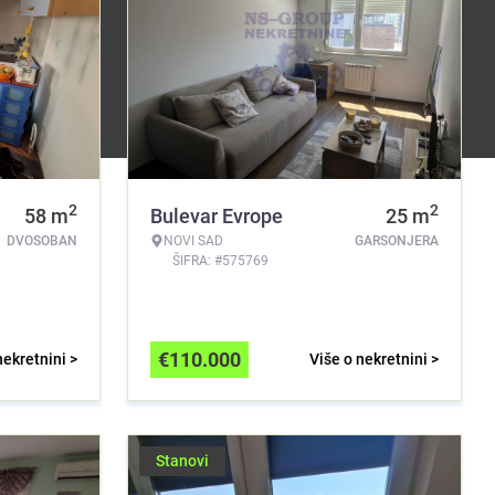
2
2
58
m
Bulevar Evrope
25
m
DVOSOBAN
NOVI SAD
GARSONJERA
ŠIFRA: #575769
€
110.000
nekretnini >
Više o nekretnini >
Stanovi