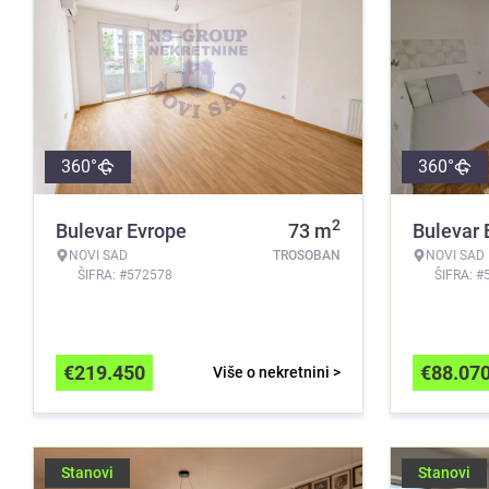
360°
360°
2
Bulevar Evrope
73
m
Bulevar 
NOVI SAD
TROSOBAN
NOVI SAD
ŠIFRA: #572578
ŠIFRA: #
€
219.450
€
88.07
Više o nekretnini >
Stanovi
Stanovi