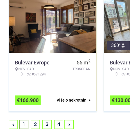
360°
2
Bulevar Evrope
55
m
Bulevar 
NOVI SAD
TROSOBAN
NOVI SAD
ŠIFRA: #571294
ŠIFRA: #
€
166.900
€
130.0
Više o nekretnini >
<
>
1
2
3
4