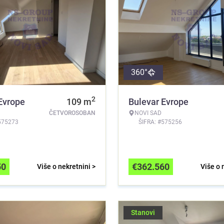
360°
2
Evrope
109
m
Bulevar Evrope
ČETVOROSOBAN
NOVI SAD
575273
ŠIFRA: #575256
50
€
362.560
Više o nekretnini >
Više o 
Stanovi