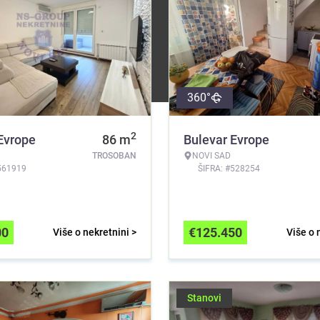
360°
2
Evrope
86
m
Bulevar Evrope
TROSOBAN
NOVI SAD
561919
ŠIFRA: #528254
00
€
125.450
Više o nekretnini >
Više o 
Stanovi