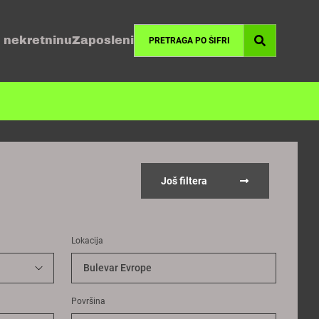
 nekretninu
Zaposleni
Još filtera
Lokacija
Bulevar Evrope
Površina