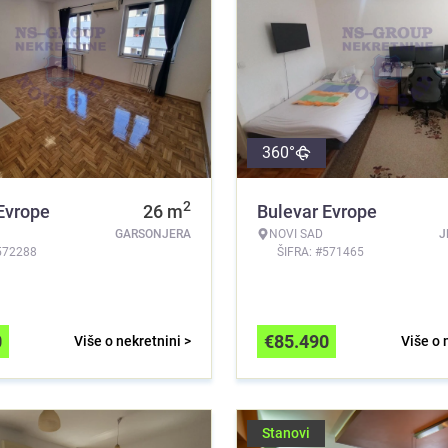
360°
2
Evrope
26
m
Bulevar Evrope
GARSONJERA
NOVI SAD
J
572288
ŠIFRA: #571465
0
€
85.490
Više o nekretnini >
Više o 
Stanovi