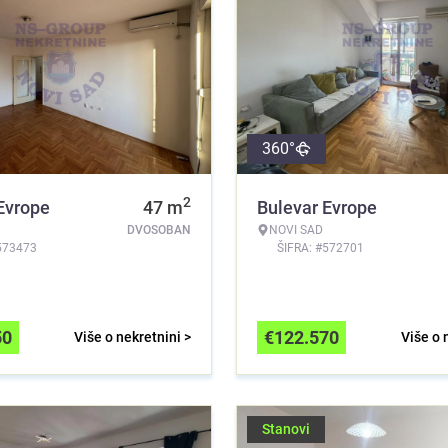
360°
2
Evrope
47
m
Bulevar Evrope
DVOSOBAN
NOVI SAD
573473
ŠIFRA: #572701
50
€
122.570
Više o nekretnini >
Više o 
Stanovi