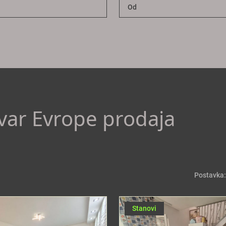
evar Evrope prodaja
Postavka:
Stanovi