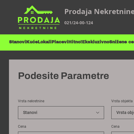
Prodaja Nekretnin
021/24-00-124
Stanovi
Kuće
Lokali
Placevi
Hitno!
Ekskluzivno
Snižene c
Podesite Parametre
Vrsta nekretnine
Vrsta objekta
Cena
Cena