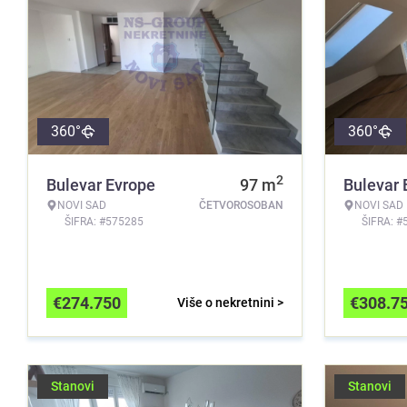
360°
360°
2
Bulevar Evrope
97
m
Bulevar 
NOVI SAD
ČETVOROSOBAN
NOVI SAD
ŠIFRA: #575285
ŠIFRA: #
€
274.750
€
308.7
Više o nekretnini >
Stanovi
Stanovi