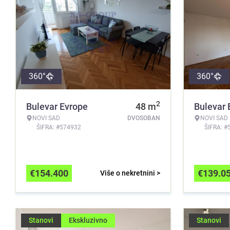
360°
360°
2
Bulevar Evrope
48
m
Bulevar 
NOVI SAD
DVOSOBAN
NOVI SAD
ŠIFRA: #574932
ŠIFRA: #
€
154.400
€
139.0
Više o nekretnini >
Stanovi
Ekskluzivno
Stanovi