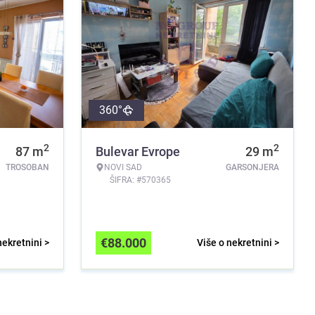
360°
2
2
87
m
Bulevar Evrope
29
m
TROSOBAN
NOVI SAD
GARSONJERA
ŠIFRA: #570365
€
88.000
nekretnini >
Više o nekretnini >