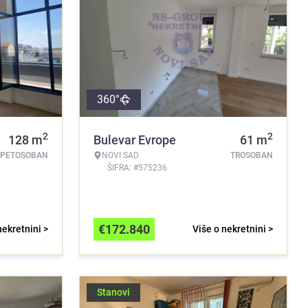
360°
2
2
128
m
Bulevar Evrope
61
m
PETOSOBAN
NOVI SAD
TROSOBAN
ŠIFRA: #575236
€
172.840
nekretnini >
Više o nekretnini >
Stanovi