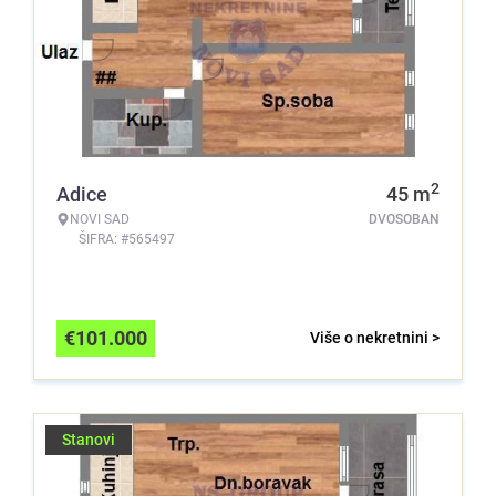
2
Adice
45
m
NOVI SAD
DVOSOBAN
ŠIFRA: #565497
€
101.000
Više o nekretnini >
Stanovi