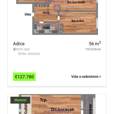
2
Adice
56
m
NOVI SAD
TROSOBAN
ŠIFRA: #565463
€
127.780
Više o nekretnini >
Stanovi