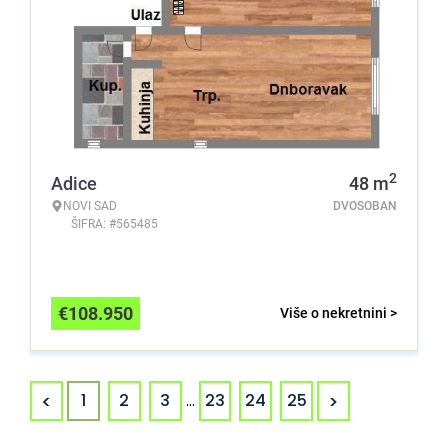
2
Adice
48
m
NOVI SAD
DVOSOBAN
ŠIFRA: #565485
€
108.950
Više o nekretnini >
<
>
1
2
3
...
23
24
25