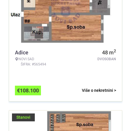
2
Adice
48
m
NOVI SAD
DVOSOBAN
ŠIFRA: #565494
€
108.100
Više o nekretnini >
Stanovi