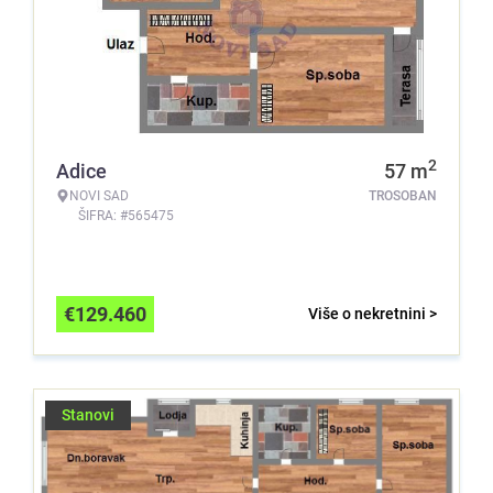
2
Adice
57
m
NOVI SAD
TROSOBAN
ŠIFRA: #565475
€
129.460
Više o nekretnini >
Stanovi