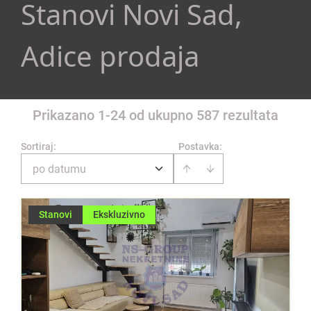
Stanovi Novi Sad,
Adice prodaja
Prikazano 1-24 od ukupno 587 rezultata
Sortiraj
:
Postavka:
po datumu
Stanovi
Ekskluzivno