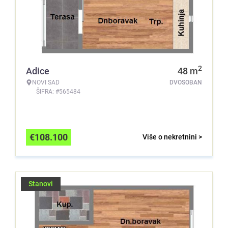
2
Adice
48
m
NOVI SAD
DVOSOBAN
ŠIFRA: #565484
€
108.100
Više o nekretnini >
Stanovi