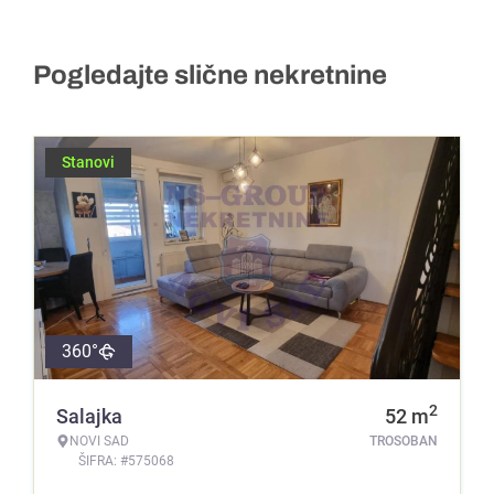
Pogledajte slične nekretnine
Stanovi
360°
2
Salajka
52
m
NOVI SAD
TROSOBAN
ŠIFRA: #575068