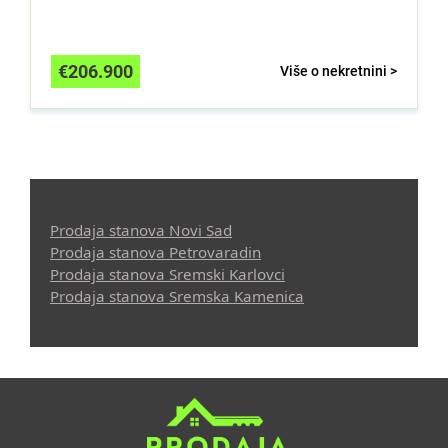
€
206.900
Više o nekretnini >
Prodaja stanova Novi Sad
Prodaja stanova Petrovaradin
Prodaja stanova Sremski Karlovci
Prodaja stanova Sremska Kamenica