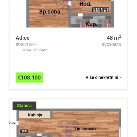
2
Adice
48
m
NOVI SAD
DVOSOBAN
ŠIFRA: #565495
€
108.100
Više o nekretnini >
Stanovi