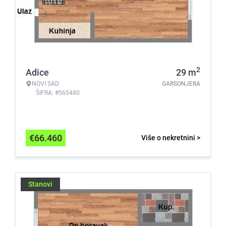
2
Adice
29
m
NOVI SAD
GARSONJERA
ŠIFRA: #565480
€
66.460
Više o nekretnini >
Stanovi