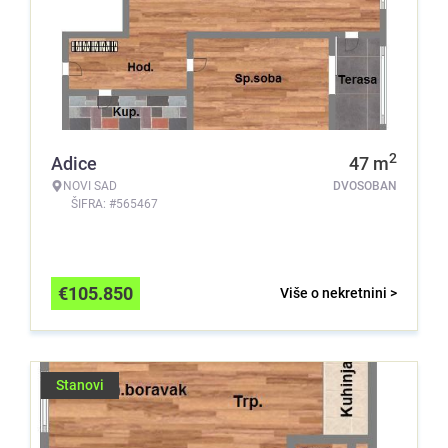
2
Adice
47
m
NOVI SAD
DVOSOBAN
ŠIFRA: #565467
€
105.850
Više o nekretnini >
Stanovi