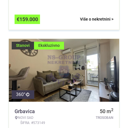
€
159.000
Više o nekretnini >
Stanovi
Ekskluzivno
360°
2
Grbavica
50
m
NOVI SAD
TROSOBAN
ŠIFRA: #573149