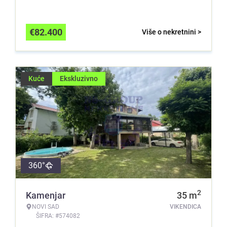
€
82.400
Više o nekretnini >
Kuće
Ekskluzivno
360°
2
Kamenjar
35
m
NOVI SAD
VIKENDICA
ŠIFRA: #574082