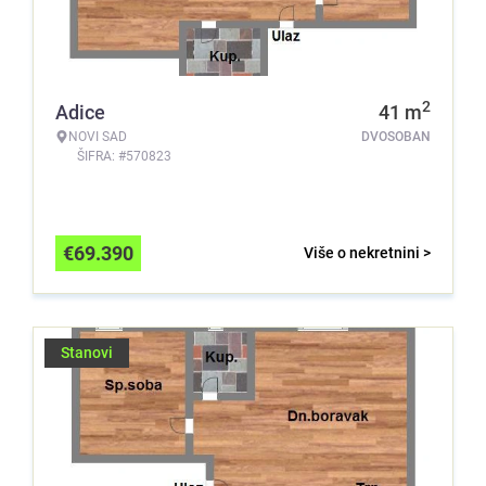
2
Adice
41
m
NOVI SAD
DVOSOBAN
ŠIFRA: #570823
€
69.390
Više o nekretnini >
Stanovi