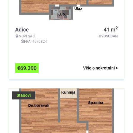
2
Adice
41
m
NOVI SAD
DVOSOBAN
ŠIFRA: #570824
€
69.390
Više o nekretnini >
Stanovi