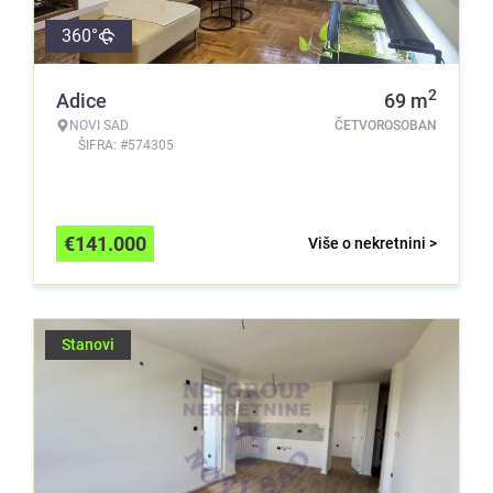
360°
2
Adice
69
m
NOVI SAD
ČETVOROSOBAN
ŠIFRA: #574305
€
141.000
Više o nekretnini >
Stanovi