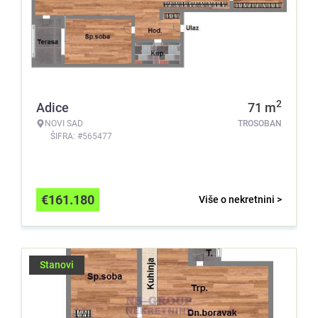
2
Adice
71
m
NOVI SAD
TROSOBAN
ŠIFRA: #565477
€
161.180
Više o nekretnini >
Stanovi