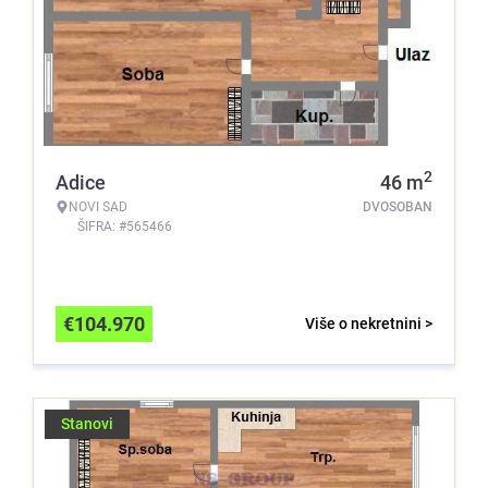
2
Adice
46
m
NOVI SAD
DVOSOBAN
ŠIFRA: #565466
€
104.970
Više o nekretnini >
Stanovi