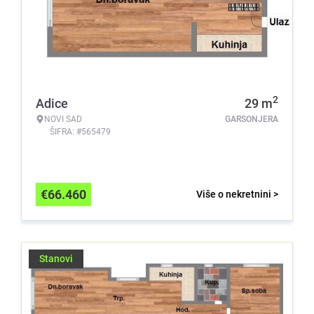
2
Adice
29
m
NOVI SAD
GARSONJERA
ŠIFRA: #565479
€
66.460
Više o nekretnini >
Stanovi