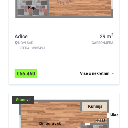
2
Adice
29
m
NOVI SAD
GARSONJERA
ŠIFRA: #565493
€
66.460
Više o nekretnini >
Stanovi