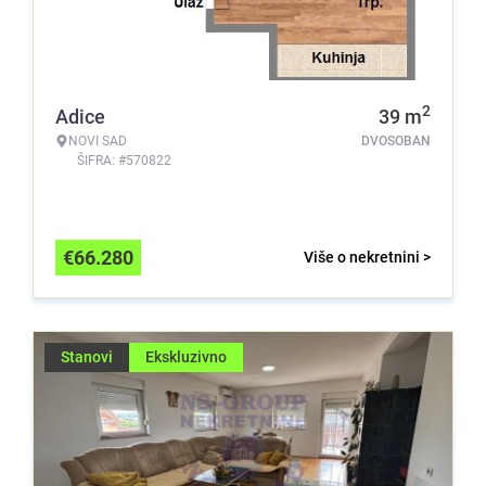
2
Adice
39
m
NOVI SAD
DVOSOBAN
ŠIFRA: #570822
€
66.280
Više o nekretnini >
Stanovi
Ekskluzivno