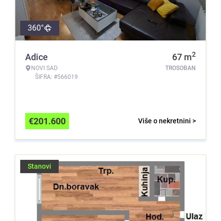
360°
2
Adice
67
m
NOVI SAD
TROSOBAN
ŠIFRA: #566019
€
201.600
Više o nekretnini >
Stanovi