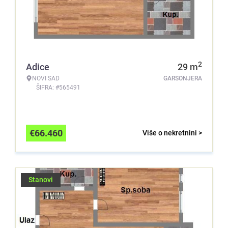
2
Adice
29
m
NOVI SAD
GARSONJERA
ŠIFRA: #565491
€
66.460
Više o nekretnini >
Stanovi