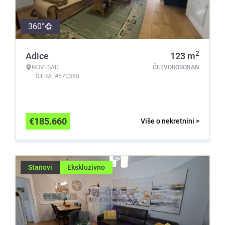
360°
2
Adice
123
m
NOVI SAD
ČETVOROSOBAN
ŠIFRA: #570360
€
185.660
Više o nekretnini >
Stanovi
Ekskluzivno