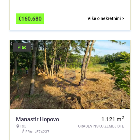
€
160.680
Više o nekretnini >
Plac
2
Manastir Hopovo
1.121
m
IRIG
GRAĐEVINSKO ZEMLJIŠTE
ŠIFRA: #574237