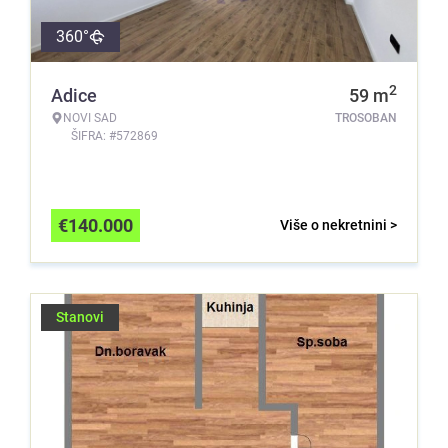
360°
2
Adice
59
m
NOVI SAD
TROSOBAN
ŠIFRA: #572869
€
140.000
Više o nekretnini >
Stanovi