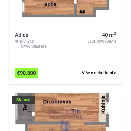
2
Adice
40
m
NOVI SAD
JEDNOIPOSOBAN
ŠIFRA: #565464
€
90.800
Više o nekretnini >
Stanovi