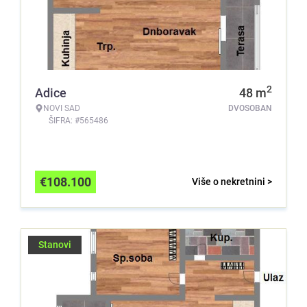
2
Adice
48
m
NOVI SAD
DVOSOBAN
ŠIFRA: #565486
€
108.100
Više o nekretnini >
Stanovi