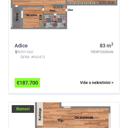
2
Adice
83
m
NOVI SAD
TROIPOSOBAN
ŠIFRA: #565472
€
187.700
Više o nekretnini >
Stanovi