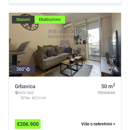
Stanovi
Ekskluzivno
360°
2
Grbavica
50
m
NOVI SAD
TROSOBAN
ŠIFRA: #573149
€
206.900
Više o nekretnini >