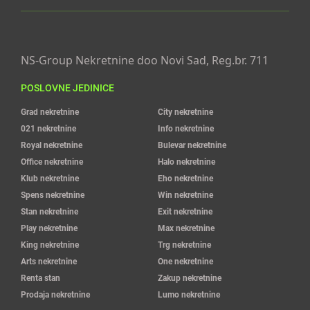
NS-Group Nekretnine doo Novi Sad, Reg.br. 711
POSLOVNE JEDINICE
Grad nekretnine
City nekretnine
021 nekretnine
Info nekretnine
Royal nekretnine
Bulevar nekretnine
Office nekretnine
Halo nekretnine
Klub nekretnine
Eho nekretnine
Spens nekretnine
Win nekretnine
Stan nekretnine
Exit nekretnine
Play nekretnine
Max nekretnine
King nekretnine
Trg nekretnine
Arts nekretnine
One nekretnine
Renta stan
Zakup nekretnine
Prodaja nekretnine
Lumo nekretnine