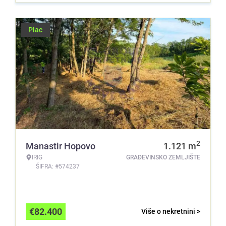
Plac
2
Manastir Hopovo
1.121
m
IRIG
GRAĐEVINSKO ZEMLJIŠTE
ŠIFRA: #574237
€
82.400
Više o nekretnini >