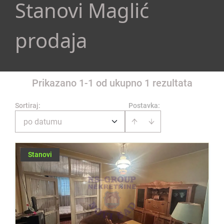
Stanovi Maglić
prodaja
Prikazano 1-1 od ukupno 1 rezultata
Sortiraj
:
Postavka:
po datumu
Stanovi