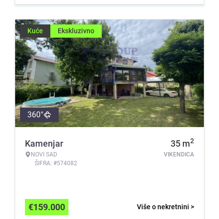
Kuće
Ekskluzivno
360°
2
Kamenjar
35
m
NOVI SAD
VIKENDICA
ŠIFRA: #574082
€
159.000
Više o nekretnini >