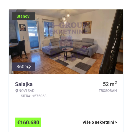
Stanovi
360°
2
Salajka
52
m
NOVI SAD
TROSOBAN
ŠIFRA: #575068
€
160.680
Više o nekretnini >