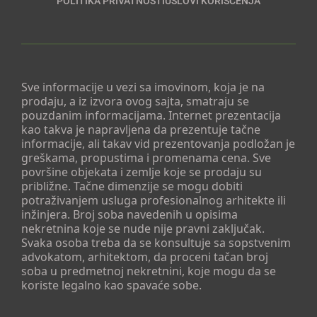
POLITIKA PRIVATNOSTI
USLOVI KORIŠĆENJA
Sve informacije u vezi sa imovinom, koja je na
prodaju, a iz izvora ovog sajta, smatraju se
pouzdanim informacijama. Internet prezentacija
kao takva je napravljena da prezentuje tačne
informacije, ali takav vid prezentovanja podložan je
greškama, propustima i promenama cena. Sve
površine objekata i zemlje koje se prodaju su
približne. Tačne dimenzije se mogu dobiti
potraživanjem usluga profesionalnog arhitekte ili
inžinjera. Broj soba navedenih u opisima
nekretnina koje se nude nije pravni zaključak.
Svaka osoba treba da se konsultuje sa sopstvenim
advokatom, arhitektom, da proceni tačan broj
soba u predmetnoj nekretnini, koje mogu da se
koriste legalno kao spavaće sobe.