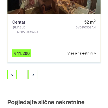
2
Centar
52
m
MAGLIĆ
DVOIPOSOBAN
ŠIFRA: #550228
€
41.200
Više o nekretnini >
<
>
1
Pogledajte slične nekretnine