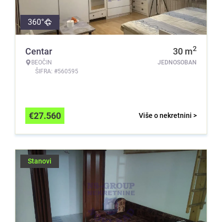
360°
2
Centar
30
m
BEOČIN
JEDNOSOBAN
ŠIFRA: #560595
€
27.560
Više o nekretnini >
Stanovi