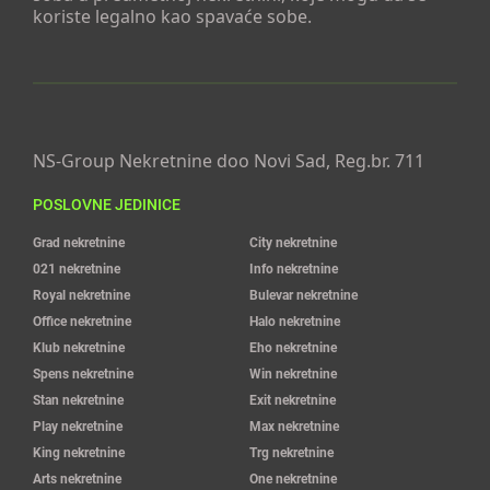
koriste legalno kao spavaće sobe.
NS-Group Nekretnine doo Novi Sad, Reg.br. 711
POSLOVNE JEDINICE
Grad nekretnine
City nekretnine
021 nekretnine
Info nekretnine
Royal nekretnine
Bulevar nekretnine
Office nekretnine
Halo nekretnine
Klub nekretnine
Eho nekretnine
Spens nekretnine
Win nekretnine
Stan nekretnine
Exit nekretnine
Play nekretnine
Max nekretnine
King nekretnine
Trg nekretnine
Arts nekretnine
One nekretnine