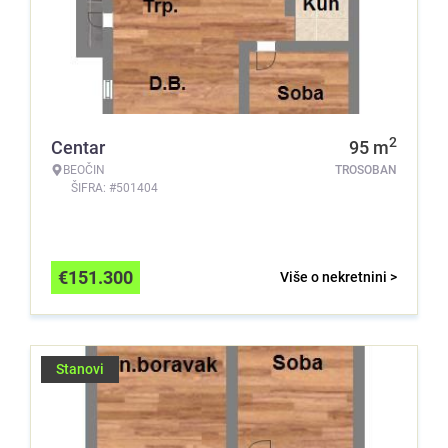
2
Centar
95
m
BEOČIN
TROSOBAN
ŠIFRA: #501404
€
151.300
Više o nekretnini >
Stanovi