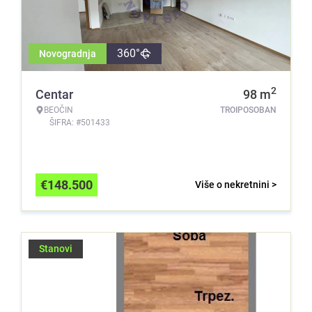
360°
Novogradnja
2
Centar
98
m
BEOČIN
TROIPOSOBAN
ŠIFRA: #501433
€
148.500
Više o nekretnini >
Stanovi