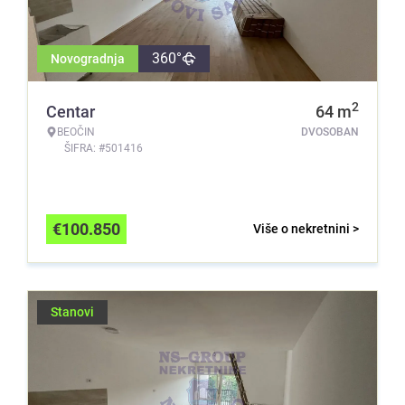
360°
Novogradnja
2
Centar
64
m
BEOČIN
DVOSOBAN
ŠIFRA: #501416
€
100.850
Više o nekretnini >
Stanovi