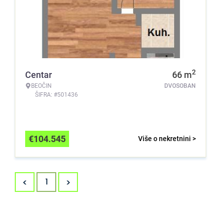
2
Centar
66
m
BEOČIN
DVOSOBAN
ŠIFRA: #501436
€
104.545
Više o nekretnini >
<
>
1