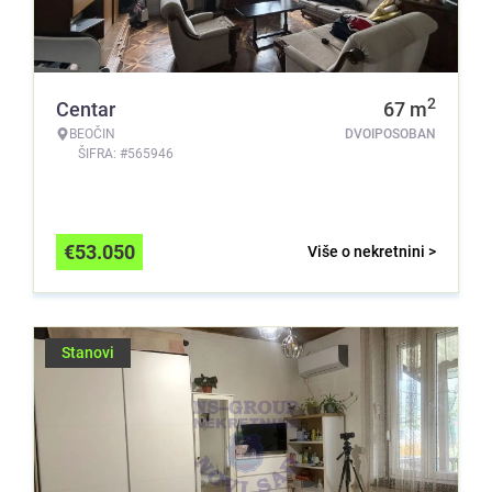
2
Centar
67
m
BEOČIN
DVOIPOSOBAN
ŠIFRA: #565946
€
53.050
Više o nekretnini >
Stanovi