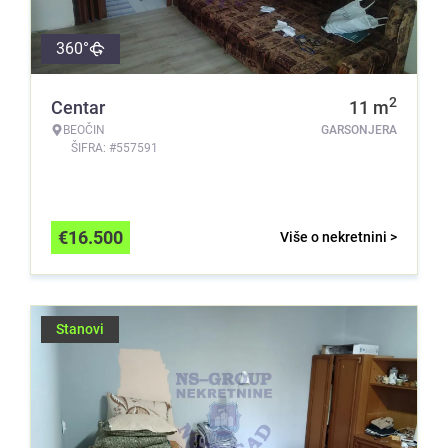
360°
2
Centar
11
m
BEOČIN
GARSONJERA
ŠIFRA: #557591
€
16.500
Više o nekretnini >
Stanovi