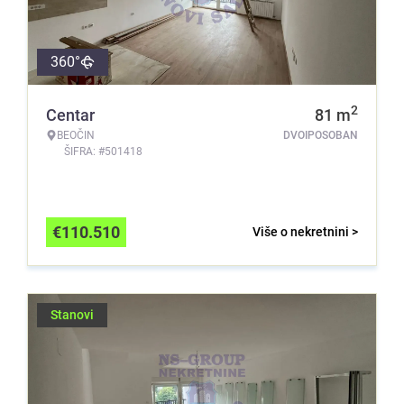
360°
2
Centar
81
m
BEOČIN
DVOIPOSOBAN
ŠIFRA: #501418
€
110.510
Više o nekretnini >
Stanovi