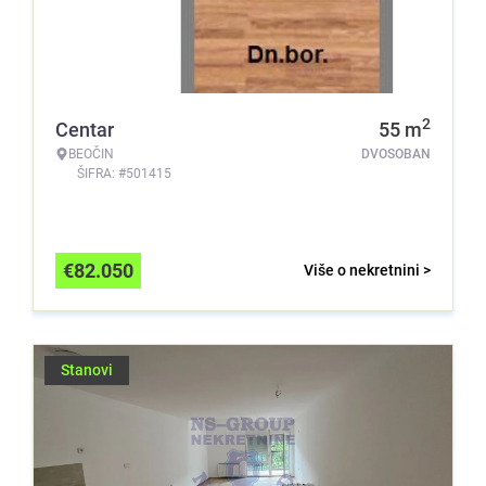
2
Centar
55
m
BEOČIN
DVOSOBAN
ŠIFRA: #501415
€
82.050
Više o nekretnini >
Stanovi