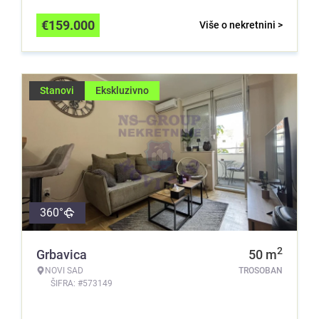
€
159.000
Više o nekretnini >
Stanovi
Ekskluzivno
360°
2
Grbavica
50
m
NOVI SAD
TROSOBAN
ŠIFRA: #573149