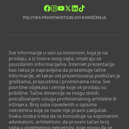
POLITIKA PRIVATNOSTI
USLOVI KORIŠĆENJA
Sve informacije u vezi sa imovinom, koja je na
prodaju, a iz izvora ovog sajta, smatraju se
pouzdanim informacijama. Internet prezentacija
kao takva je napravljena da prezentuje tačne
informacije, ali takav vid prezentovanja podložan je
greškama, propustima i promenama cena. Sve
površine objekata i zemlje koje se prodaju su
približne. Tačne dimenzije se mogu dobiti
potraživanjem usluga profesionalnog arhitekte ili
inžinjera. Broj soba navedenih u opisima
nekretnina koje se nude nije pravni zaključak.
Svaka osoba treba da se konsultuje sa sopstvenim
advokatom, arhitektom, da proceni tačan broj
soba u predmetnoj nekretnini, koje mogu da se