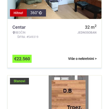
360°
Hitno!
2
Centar
32
m
BEOČIN
JEDNOSOBAN
ŠIFRA: #549319
€
22.560
Više o nekretnini >
Stanovi