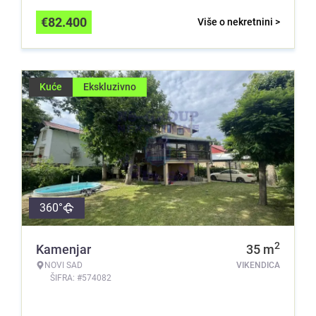
€
82.400
Više o nekretnini >
Kuće
Ekskluzivno
360°
2
Kamenjar
35
m
NOVI SAD
VIKENDICA
ŠIFRA: #574082