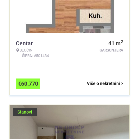
2
Centar
41
m
BEOČIN
GARSONJERA
ŠIFRA: #501434
€
60.770
Više o nekretnini >
Stanovi