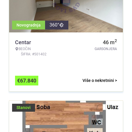
360°
Novogradnja
2
Centar
46
m
BEOČIN
GARSONJERA
ŠIFRA: #501402
€
67.840
Više o nekretnini >
Stanovi