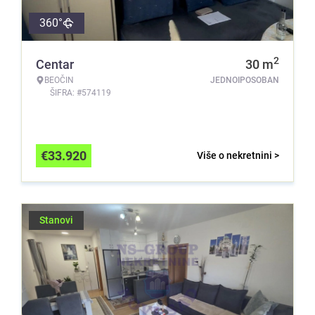
360°
2
Centar
30
m
BEOČIN
JEDNOIPOSOBAN
ŠIFRA: #574119
€
33.920
Više o nekretnini >
Stanovi