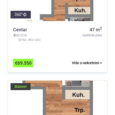
360°
2
Centar
47
m
BEOČIN
GARSONJERA
ŠIFRA: #501403
€
69.550
Više o nekretnini >
Stanovi