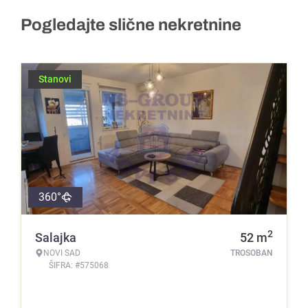
Pogledajte slične nekretnine
Stanovi
360°
2
Salajka
52
m
NOVI SAD
TROSOBAN
ŠIFRA: #575068