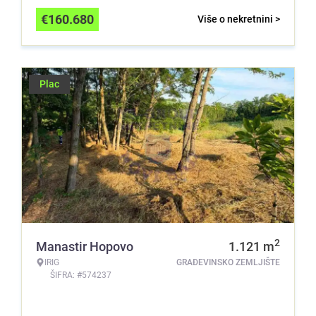
€
160.680
Više o nekretnini >
Plac
2
Manastir Hopovo
1.121
m
IRIG
GRAĐEVINSKO ZEMLJIŠTE
ŠIFRA: #574237