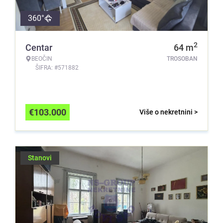
360°
2
Centar
64
m
BEOČIN
TROSOBAN
ŠIFRA: #571882
€
103.000
Više o nekretnini >
Stanovi