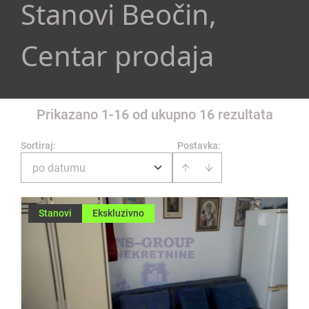
Stanovi Beočin,
Centar prodaja
Prikazano 1-16 od ukupno 16 rezultata
Sortiraj
:
Postavka:
po datumu
Stanovi
Ekskluzivno