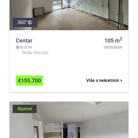
360°
2
Centar
105
m
BEOČIN
TROSOBAN
ŠIFRA: #501432
€
155.700
Više o nekretnini >
Stanovi