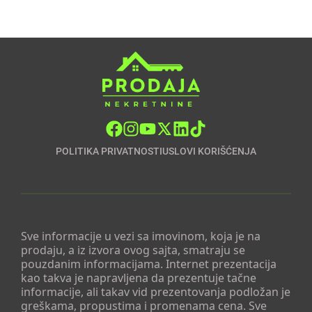
POLITIKA PRIVATNOSTI
USLOVI KORIŠĆENJA
Sve informacije u vezi sa imovinom, koja je na
prodaju, a iz izvora ovog sajta, smatraju se
pouzdanim informacijama. Internet prezentacija
kao takva je napravljena da prezentuje tačne
informacije, ali takav vid prezentovanja podložan je
greškama, propustima i promenama cena. Sve