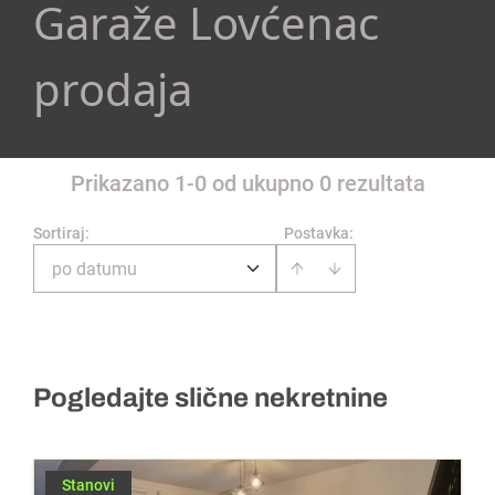
Garaže Lovćenac
prodaja
Prikazano 1-0 od ukupno 0 rezultata
Sortiraj
:
Postavka:
po datumu
Pogledajte slične nekretnine
Stanovi