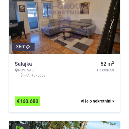
360°
2
Salajka
52
m
NOVI SAD
TROSOBAN
ŠIFRA: #575068
€
160.680
Više o nekretnini >
Plac