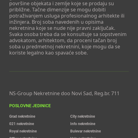
površine objekata i zemlje koje se prodaju su
približne. Tačne dimenzije se mogu dobiti
potraživanjem usluga profesionalnog arhitekte ili
inžinjera. Broj soba navedenih u opisima
nekretnina koje se nude nije pravni zaključak.
Svaka osoba treba da se konsultuje sa sopstvenim
advokatom, arhitektom, da proceni tačan broj
soba u predmetnoj nekretnini, koje mogu da se
koriste legalno kao spavaće sobe.
NS-Group Nekretnine doo Novi Sad, Reg.br. 711
POSLOVNE JEDINICE
Grad nekretnine
City nekretnine
021 nekretnine
Info nekretnine
Royal nekretnine
Bulevar nekretnine