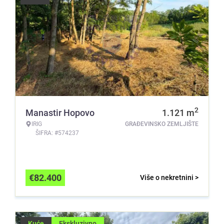
2
Manastir Hopovo
1.121
m
IRIG
GRAĐEVINSKO ZEMLJIŠTE
ŠIFRA: #574237
€
82.400
Više o nekretnini >
Kuće
Ekskluzivno