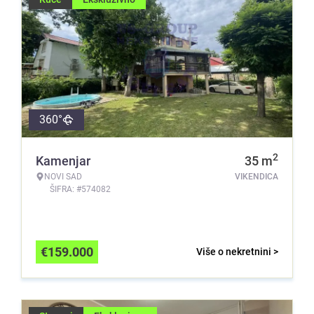
360°
2
Kamenjar
35
m
NOVI SAD
VIKENDICA
ŠIFRA: #574082
€
159.000
Više o nekretnini >