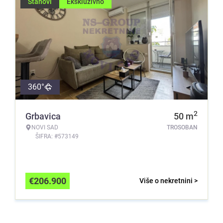
Stanovi
Ekskluzivno
360°
2
Grbavica
50
m
NOVI SAD
TROSOBAN
ŠIFRA: #573149
€
206.900
Više o nekretnini >