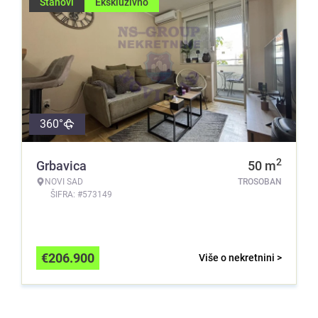
Stanovi
Ekskluzivno
360°
2
Grbavica
50
m
NOVI SAD
TROSOBAN
ŠIFRA: #573149
€
206.900
Više o nekretnini >