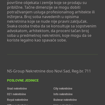
površine objekata i zemlje koje se prodaju su
približne. Tačne dimenzije se mogu dobiti
potraživanjem usluga profesionalnog arhitekte ili
inžinjera. Broj soba navedenih u opisima
nekretnina koje se nude nije pravni zaključak.
Svaka osoba treba da se konsultuje sa sopstvenim
advokatom, arhitektom, da proceni tačan broj
soba u predmetnoj nekretnini, koje mogu da se
koriste legalno kao spavaće sobe.
NS-Group Nekretnine doo Novi Sad, Reg.br. 711
POSLOVNE JEDINICE
Grad nekretnine
City nekretnine
021 nekretnine
Info nekretnine
Royal nekretnine
Bulevar nekretnine