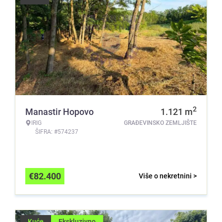
2
Manastir Hopovo
1.121
m
IRIG
GRAĐEVINSKO ZEMLJIŠTE
ŠIFRA: #574237
€
82.400
Više o nekretnini >
Kuće
Ekskluzivno