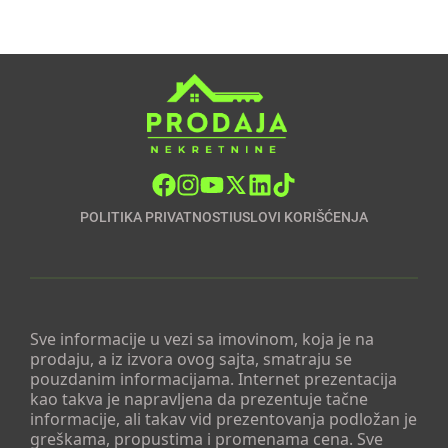
POLITIKA PRIVATNOSTI
USLOVI KORIŠĆENJA
Sve informacije u vezi sa imovinom, koja je na
prodaju, a iz izvora ovog sajta, smatraju se
pouzdanim informacijama. Internet prezentacija
kao takva je napravljena da prezentuje tačne
informacije, ali takav vid prezentovanja podložan je
greškama, propustima i promenama cena. Sve