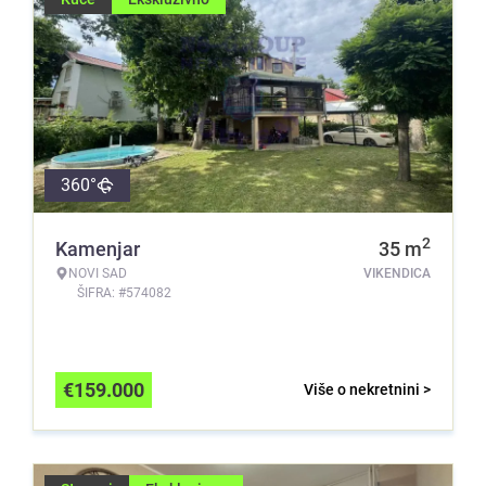
360°
2
Kamenjar
35
m
NOVI SAD
VIKENDICA
ŠIFRA: #574082
€
159.000
Više o nekretnini >