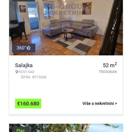
360°
2
Salajka
52
m
NOVI SAD
TROSOBAN
ŠIFRA: #575068
€
160.680
Više o nekretnini >
Plac