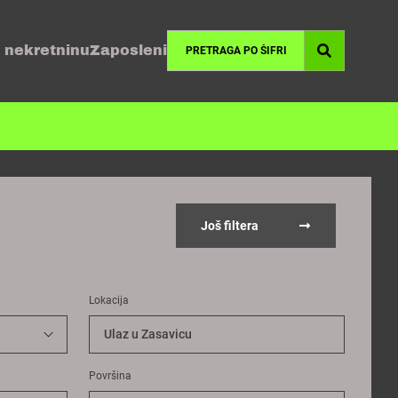
 nekretninu
Zaposleni
Još filtera
Lokacija
Ulaz u Zasavicu
Površina