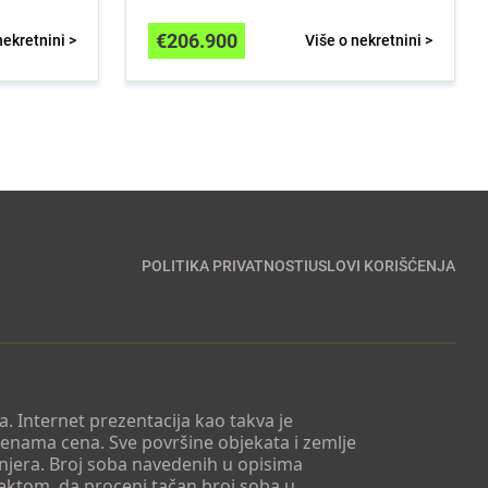
€
206.900
nekretnini >
Više o nekretnini >
POLITIKA PRIVATNOSTI
USLOVI KORIŠĆENJA
. Internet prezentacija kao takva je
menama cena. Sve površine objekata i zemlje
injera. Broj soba navedenih u opisima
tektom, da proceni tačan broj soba u