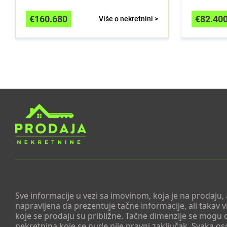
€
160.680
€
82.40
Više o nekretnini >
Sve informacije u vezi sa imovinom, koja je na prodaju,
napravljena da prezentuje tačne informacije, ali taka
koje se prodaju su približne. Tačne dimenzije se mogu d
nekretnina koje se nude nije pravni zaključak. Svaka o