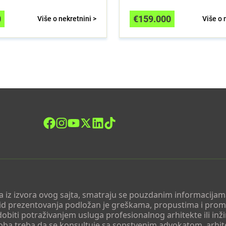
0
€
159.000
Više o nekretnini >
Više o 
 a iz izvora ovog sajta, smatraju se pouzdanim informacijama
v vid prezentovanja podložan je greškama, propustima i pro
obiti potraživanjem usluga profesionalnog arhitekte ili inž
soba treba da se konsultuje sa sopstvenim advokatom, arhi