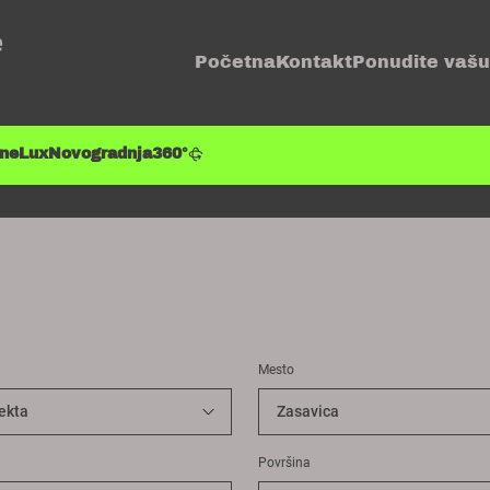
e
Početna
Kontakt
Ponudite vašu
ene
Lux
Novogradnja
360°
Mesto
Površina