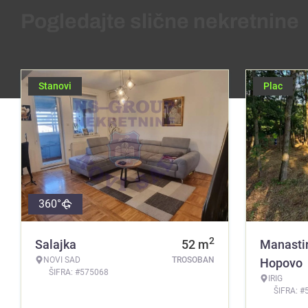
Pogledajte slične nekretnine
Stanovi
Plac
360°
2
Salajka
52
m
Manasti
NOVI SAD
TROSOBAN
Hopovo
ŠIFRA: #575068
IRIG
ŠIFRA: #