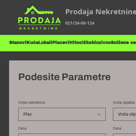
Prodaja Nekretnin
021/24-00-124
Stanovi
Kuće
Lokali
Placevi
Hitno!
Ekskluzivno
Snižene c
Podesite Parametre
Vrsta nekretnine
Vrsta objekta
Cena
Cena