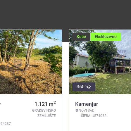
Kuće
Ekskluzivno
360°
2
r
1.121
m
Kamenjar
GRAĐEVINSKO
NOVI SAD
ZEMLJIŠTE
ŠIFRA: #574082
574237