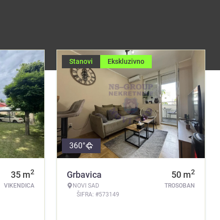
Stanovi
Ekskluzivno
360°
2
2
35
m
Grbavica
50
m
VIKENDICA
NOVI SAD
TROSOBAN
ŠIFRA: #573149