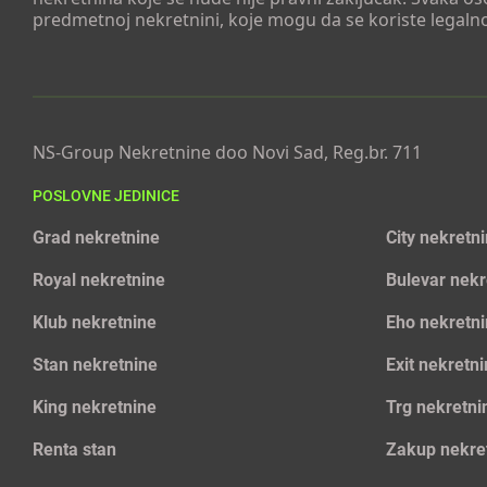
predmetnoj nekretnini, koje mogu da se koriste legaln
NS-Group Nekretnine doo Novi Sad, Reg.br. 711
POSLOVNE JEDINICE
Grad nekretnine
City nekretn
Royal nekretnine
Bulevar nekr
Klub nekretnine
Eho nekretn
Stan nekretnine
Exit nekretn
King nekretnine
Trg nekretni
Renta stan
Zakup nekre