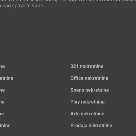
o kao spavaće sobe.
ine
021 nekretnine
etnine
Office nekretnine
ine
Spens nekretnine
ine
Play nekretnine
ne
Arts nekretnine
tnine
Prodaja nekretnine