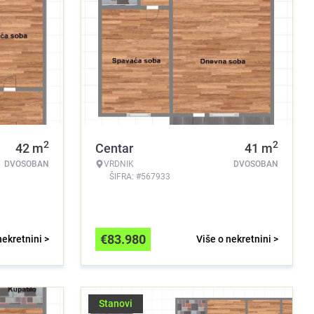
2
2
42
m
Centar
41
m
DVOSOBAN
VRDNIK
DVOSOBAN
ŠIFRA: #567933
€
83.980
nekretnini >
Više o nekretnini >
Stanovi