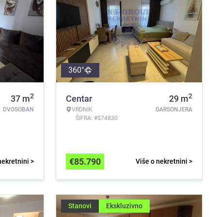
360°
2
2
37
m
Centar
29
m
DVOSOBAN
VRDNIK
GARSONJERA
ŠIFRA: #574830
€
85.790
nekretnini >
Više o nekretnini >
Stanovi
Ekskluzivno