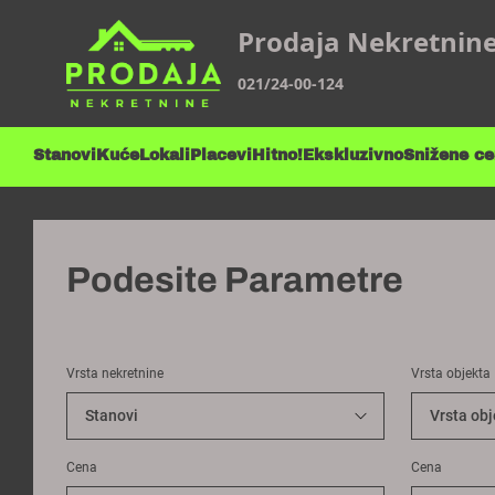
Prodaja Nekretnin
021/24-00-124
Stanovi
Kuće
Lokali
Placevi
Hitno!
Ekskluzivno
Snižene c
Podesite Parametre
Vrsta nekretnine
Vrsta objekta
Cena
Cena