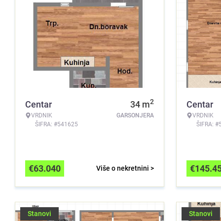
2
Centar
34
m
Centar
VRDNIK
GARSONJERA
VRDNIK
ŠIFRA: #541625
ŠIFRA: #
€
63.040
€
145.4
Više o nekretnini >
Stanovi
Stanovi