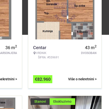
2
2
36
m
Centar
43
m
GARSONJERA
VRDNIK
DVOSOBAN
ŠIFRA: #559691
€
82.960
nekretnini >
Više o nekretnini >
Stanovi
Ekskluzivno