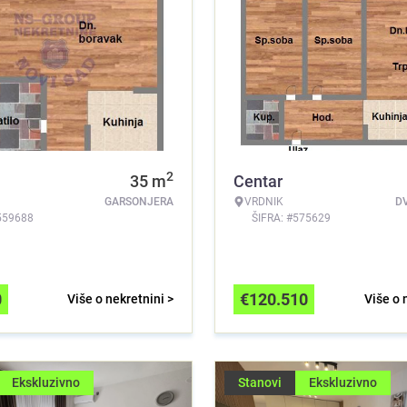
2
35
m
Centar
GARSONJERA
VRDNIK
D
559688
ŠIFRA: #575629
0
€
120.510
Više o nekretnini >
Više o 
Ekskluzivno
Stanovi
Ekskluzivno