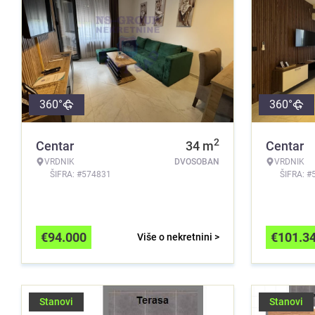
360°
360°
2
Centar
34
m
Centar
VRDNIK
DVOSOBAN
VRDNIK
ŠIFRA: #574831
ŠIFRA: #
€
94.000
€
101.3
Više o nekretnini >
Stanovi
Stanovi