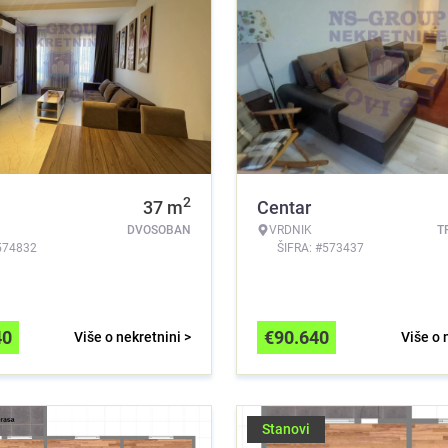
2
37
m
Centar
DVOSOBAN
VRDNIK
T
574832
ŠIFRA: #573437
40
€
90.640
Više o nekretnini >
Više o 
Stanovi