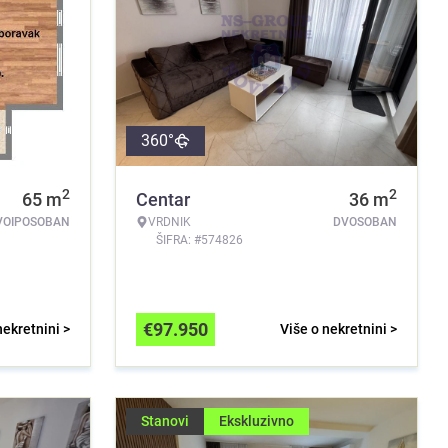
360°
2
2
65
m
Centar
36
m
VOIPOSOBAN
VRDNIK
DVOSOBAN
ŠIFRA: #574826
€
97.950
nekretnini >
Više o nekretnini >
Stanovi
Ekskluzivno