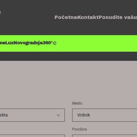
e
Početna
Kontakt
Ponudite vašu
ene
Lux
Novogradnja
360°
Mesto
Površina