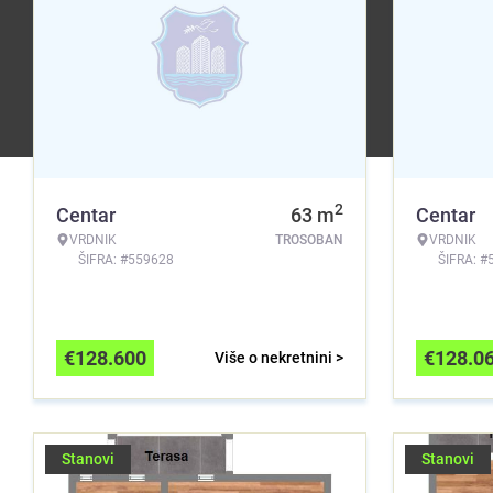
2
Centar
63
m
Centar
VRDNIK
TROSOBAN
VRDNIK
ŠIFRA: #559628
ŠIFRA: #
€
128.600
€
128.0
Više o nekretnini >
Stanovi
Stanovi