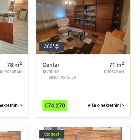
360°
2
2
78
m
Centar
71
m
ROIPOSOBAN
VRDNIK
DVOSOBAN
ŠIFRA: #572658
€
74.270
nekretnini >
Više o nekretnini >
Stanovi