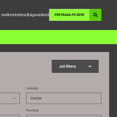
 nekretninu
Zaposleni
Još filtera
Lokacija
Centar
Površina