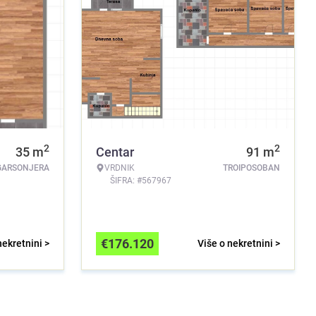
2
2
35
m
Centar
91
m
GARSONJERA
VRDNIK
TROIPOSOBAN
ŠIFRA: #567967
€
176.120
nekretnini >
Više o nekretnini >