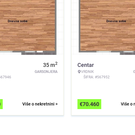
2
35
m
Centar
GARSONJERA
VRDNIK
567946
ŠIFRA: #567952
0
€
70.460
Više o nekretnini >
Više o 