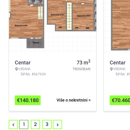
2
Centar
73
m
Centar
VRDNIK
TROSOBAN
VRDNIK
ŠIFRA: #567939
ŠIFRA: #
€
140.180
€
70.46
Više o nekretnini >
<
>
1
2
3