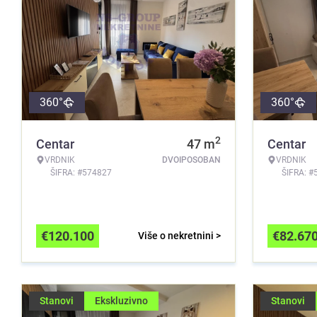
360°
360°
2
Centar
47
m
Centar
VRDNIK
DVOIPOSOBAN
VRDNIK
ŠIFRA: #574827
ŠIFRA: #
€
120.100
€
82.67
Više o nekretnini >
Stanovi
Ekskluzivno
Stanovi