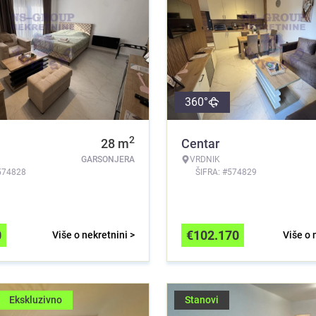
360°
2
28
m
Centar
GARSONJERA
VRDNIK
574828
ŠIFRA: #574829
0
€
102.170
Više o nekretnini >
Više o 
Ekskluzivno
Stanovi