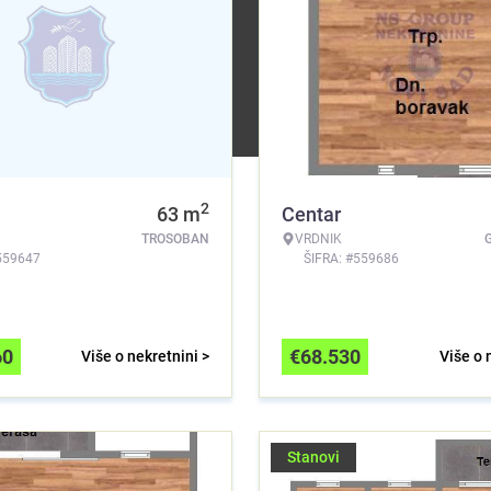
2
63
m
Centar
TROSOBAN
VRDNIK
559647
ŠIFRA: #559686
60
€
68.530
Više o nekretnini >
Više o 
Stanovi