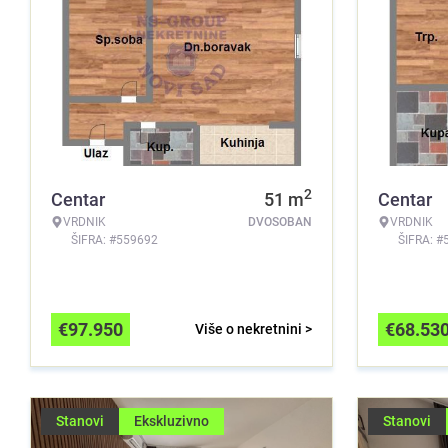
2
Centar
51
m
Centar
VRDNIK
DVOSOBAN
VRDNIK
ŠIFRA: #559692
ŠIFRA: #
€
97.950
€
68.53
Više o nekretnini >
Stanovi
Ekskluzivno
Stanovi