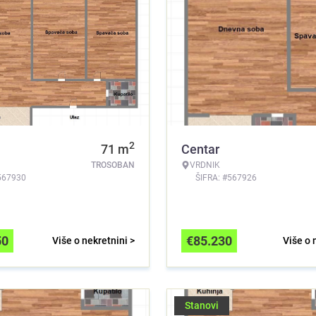
2
71
m
Centar
TROSOBAN
VRDNIK
567930
ŠIFRA: #567926
50
€
85.230
Više o nekretnini >
Više o 
Stanovi