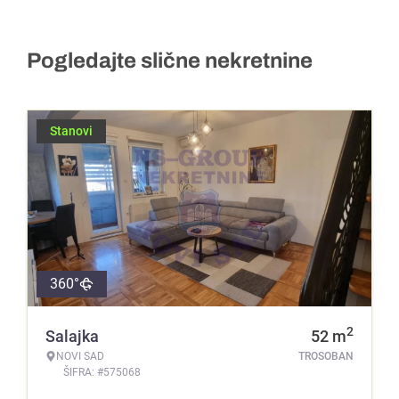
Pogledajte slične nekretnine
Stanovi
360°
2
Salajka
52
m
NOVI SAD
TROSOBAN
ŠIFRA: #575068