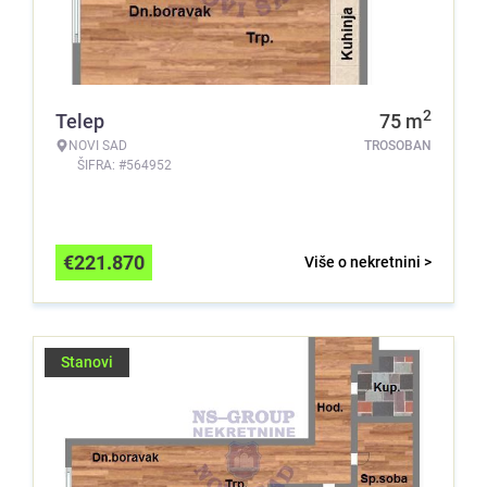
2
Telep
75
m
NOVI SAD
TROSOBAN
ŠIFRA: #564952
€
221.870
Više o nekretnini >
Stanovi