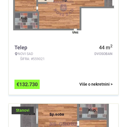
2
Telep
44
m
NOVI SAD
DVOSOBAN
ŠIFRA: #559021
€
132.730
Više o nekretnini >
Stanovi