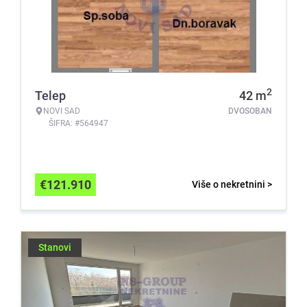
2
Telep
42
m
NOVI SAD
DVOSOBAN
ŠIFRA: #564947
€
121.910
Više o nekretnini >
Stanovi