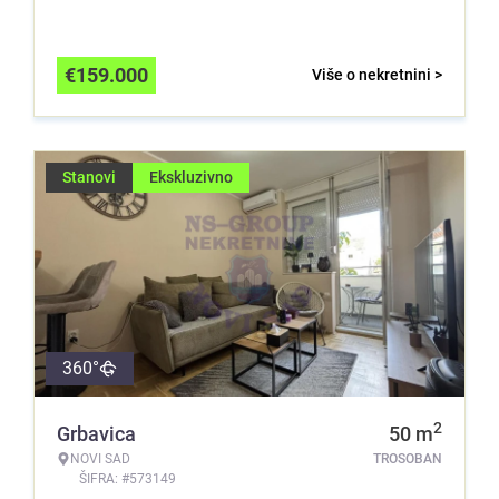
€
159.000
Više o nekretnini >
Stanovi
Ekskluzivno
360°
2
Grbavica
50
m
NOVI SAD
TROSOBAN
ŠIFRA: #573149