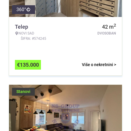
360°
2
Telep
42
m
NOVI SAD
DVOSOBAN
ŠIFRA: #574245
€
135.000
Više o nekretnini >
Stanovi