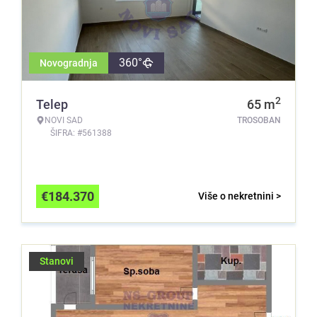
360°
Novogradnja
2
Telep
65
m
NOVI SAD
TROSOBAN
ŠIFRA: #561388
€
184.370
Više o nekretnini >
Stanovi