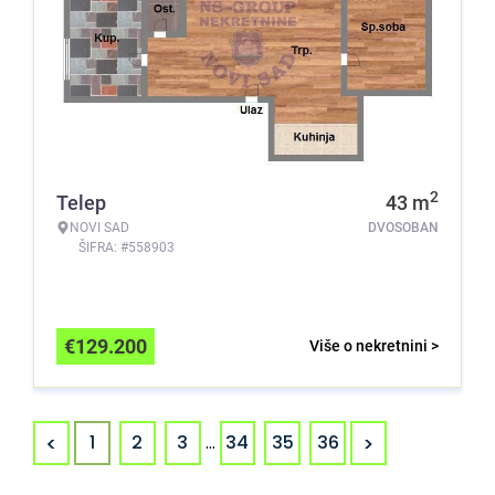
2
Telep
43
m
NOVI SAD
DVOSOBAN
ŠIFRA: #558903
€
129.200
Više o nekretnini >
<
>
1
2
3
...
34
35
36