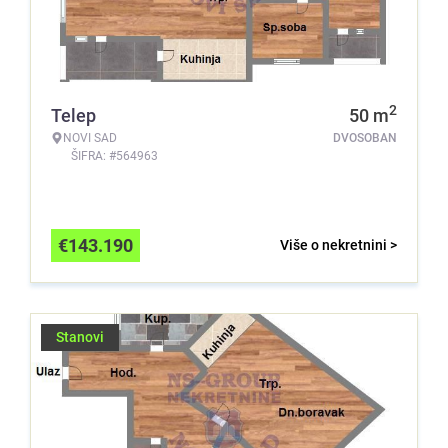
2
Telep
50
m
NOVI SAD
DVOSOBAN
ŠIFRA: #564963
€
143.190
Više o nekretnini >
Stanovi