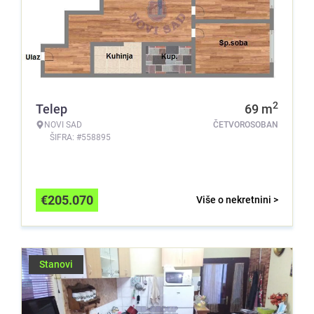
2
Telep
69
m
NOVI SAD
ČETVOROSOBAN
ŠIFRA: #558895
€
205.070
Više o nekretnini >
Stanovi