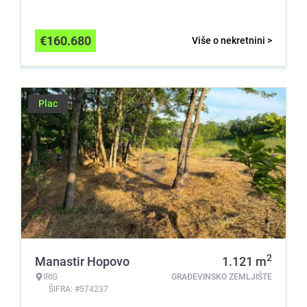
€
160.680
Više o nekretnini >
Plac
2
Manastir Hopovo
1.121
m
IRIG
GRAĐEVINSKO ZEMLJIŠTE
ŠIFRA: #574237