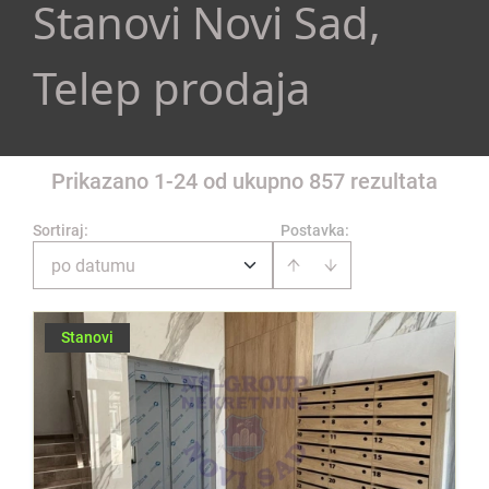
Stanovi Novi Sad,
Telep prodaja
Prikazano 1-24 od ukupno 857 rezultata
Sortiraj
:
Postavka:
po datumu
Stanovi