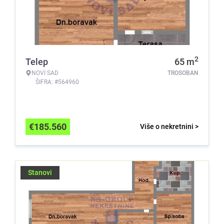
2
Telep
65
m
NOVI SAD
TROSOBAN
ŠIFRA: #564960
€
185.560
Više o nekretnini >
Stanovi