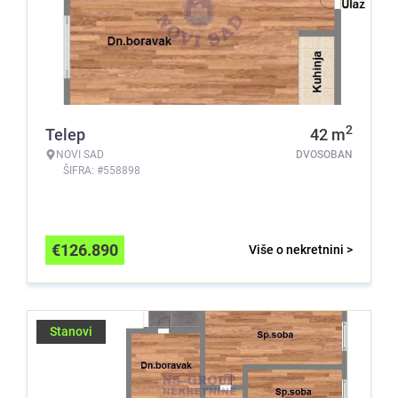
2
Telep
42
m
NOVI SAD
DVOSOBAN
ŠIFRA: #558898
€
126.890
Više o nekretnini >
Stanovi