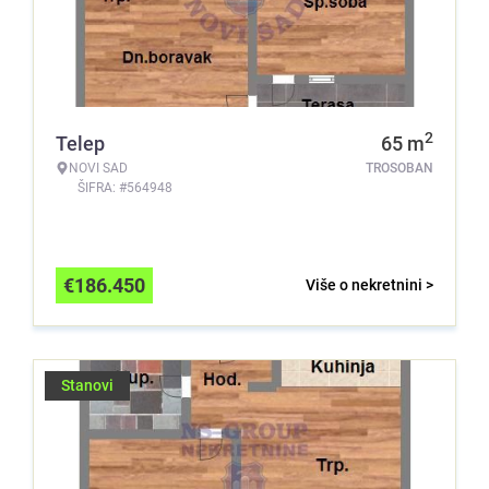
2
Telep
65
m
NOVI SAD
TROSOBAN
ŠIFRA: #564948
€
186.450
Više o nekretnini >
Stanovi