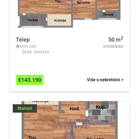
2
Telep
50
m
NOVI SAD
DVOSOBAN
ŠIFRA: #564949
€
143.190
Više o nekretnini >
Stanovi