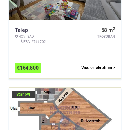
2
Telep
58
m
NOVI SAD
TROSOBAN
ŠIFRA: #566702
€
164.800
Više o nekretnini >
Stanovi