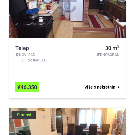
2
Telep
30
m
NOVI SAD
JEDNOSOBAN
ŠIFRA: #465116
€
46.350
Više o nekretnini >
Stanovi