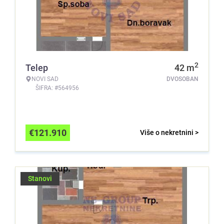
2
Telep
42
m
NOVI SAD
DVOSOBAN
ŠIFRA: #564956
€
121.910
Više o nekretnini >
Stanovi