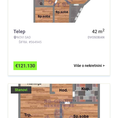
2
Telep
42
m
NOVI SAD
DVOSOBAN
ŠIFRA: #564945
€
121.130
Više o nekretnini >
Stanovi