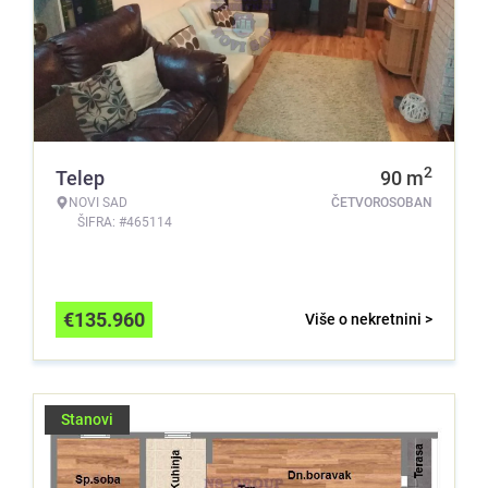
2
Telep
90
m
NOVI SAD
ČETVOROSOBAN
ŠIFRA: #465114
€
135.960
Više o nekretnini >
Stanovi