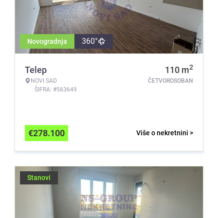
360°
Novogradnja
2
Telep
110
m
NOVI SAD
ČETVOROSOBAN
ŠIFRA: #563649
€
278.100
Više o nekretnini >
Stanovi