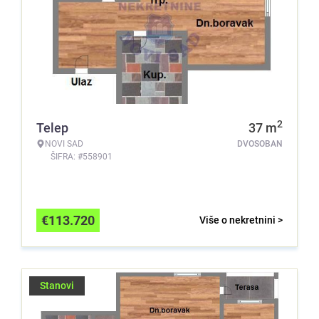
2
Telep
37
m
NOVI SAD
DVOSOBAN
ŠIFRA: #558901
€
113.720
Više o nekretnini >
Stanovi