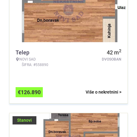
2
Telep
42
m
NOVI SAD
DVOSOBAN
ŠIFRA: #558890
€
126.890
Više o nekretnini >
Stanovi