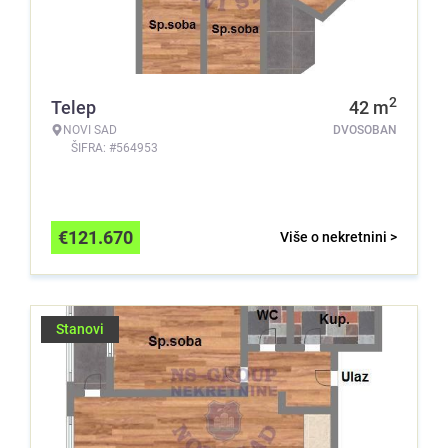
2
Telep
42
m
NOVI SAD
DVOSOBAN
ŠIFRA: #564953
€
121.670
Više o nekretnini >
Stanovi