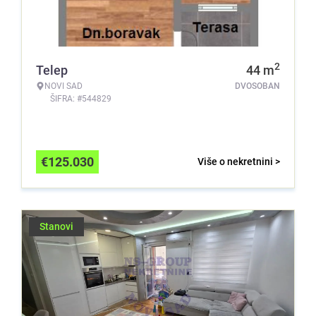
2
Telep
44
m
NOVI SAD
DVOSOBAN
ŠIFRA: #544829
€
125.030
Više o nekretnini >
Stanovi