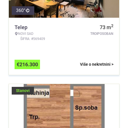
360°
2
Telep
73
m
NOVI SAD
TROIPOSOBAN
ŠIFRA: #569409
€
216.300
Više o nekretnini >
Stanovi