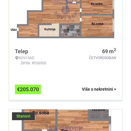
2
Telep
69
m
NOVI SAD
ČETVOROSOBAN
ŠIFRA: #558900
€
205.070
Više o nekretnini >
Stanovi