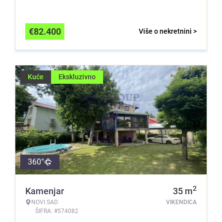
€
82.400
Više o nekretnini >
Kuće
Ekskluzivno
360°
2
Kamenjar
35
m
NOVI SAD
VIKENDICA
ŠIFRA: #574082