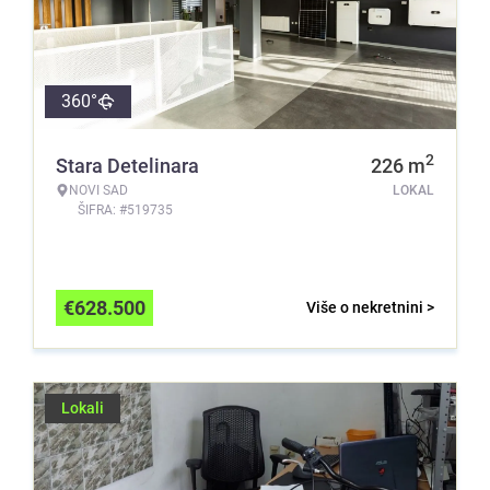
360°
2
Stara Detelinara
226
m
NOVI SAD
LOKAL
ŠIFRA: #519735
€
628.500
Više o nekretnini >
Lokali