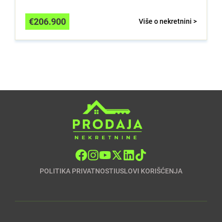
€
206.900
Više o nekretnini >
POLITIKA PRIVATNOSTI
USLOVI KORIŠĆENJA