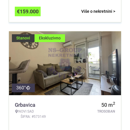
€
159.000
Više o nekretnini >
Stanovi
Ekskluzivno
360°
2
Grbavica
50
m
NOVI SAD
TROSOBAN
ŠIFRA: #573149