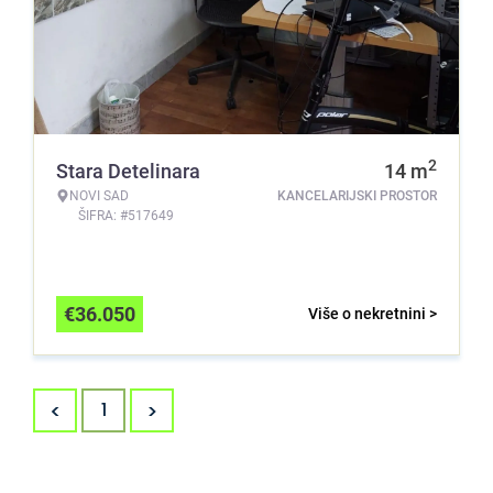
2
Stara Detelinara
14
m
NOVI SAD
KANCELARIJSKI PROSTOR
ŠIFRA: #517649
€
36.050
Više o nekretnini >
<
>
1