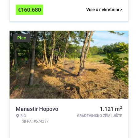
€
160.680
Više o nekretnini >
Plac
2
Manastir Hopovo
1.121
m
IRIG
GRAĐEVINSKO ZEMLJIŠTE
ŠIFRA: #574237