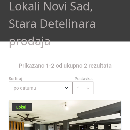
Lokali Novi Sad,
Stara Detelinara
prodaja
Prikazano 1-2 od ukupno 2 rezultata
Sortiraj
:
Postavka:
po datumu
Lokali