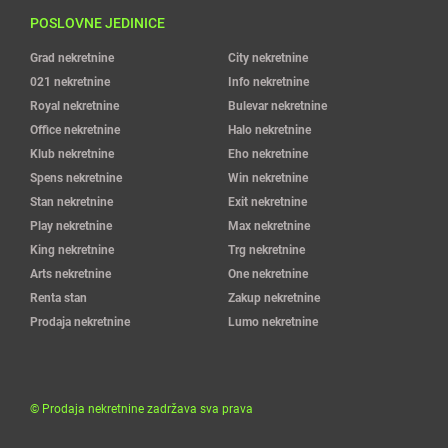
POSLOVNE JEDINICE
Grad nekretnine
City nekretnine
021 nekretnine
Info nekretnine
Royal nekretnine
Bulevar nekretnine
Office nekretnine
Halo nekretnine
Klub nekretnine
Eho nekretnine
Spens nekretnine
Win nekretnine
Stan nekretnine
Exit nekretnine
Play nekretnine
Max nekretnine
King nekretnine
Trg nekretnine
Arts nekretnine
One nekretnine
Renta stan
Zakup nekretnine
Prodaja nekretnine
Lumo nekretnine
©
Prodaja nekretnine
zadržava sva prava