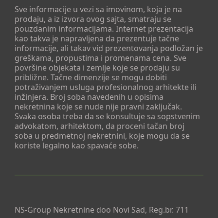
Sve informacije u vezi sa imovinom, koja je na
prodaju, a iz izvora ovog sajta, smatraju se
pouzdanim informacijama. Internet prezentacija
kao takva je napravljena da prezentuje tačne
informacije, ali takav vid prezentovanja podložan je
greškama, propustima i promenama cena. Sve
površine objekata i zemlje koje se prodaju su
približne. Tačne dimenzije se mogu dobiti
potraživanjem usluga profesionalnog arhitekte ili
inžinjera. Broj soba navedenih u opisima
nekretnina koje se nude nije pravni zaključak.
Svaka osoba treba da se konsultuje sa sopstvenim
advokatom, arhitektom, da proceni tačan broj
soba u predmetnoj nekretnini, koje mogu da se
koriste legalno kao spavaće sobe.
NS-Group Nekretnine doo Novi Sad, Reg.br. 711