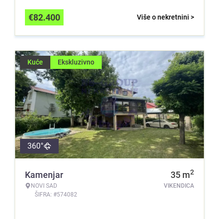
€
82.400
Više o nekretnini >
Kuće
Ekskluzivno
360°
2
Kamenjar
35
m
NOVI SAD
VIKENDICA
ŠIFRA: #574082