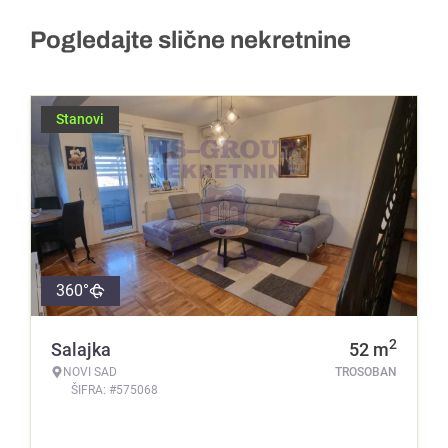
Pogledajte slične nekretnine
Stanovi
360°
2
Salajka
52
m
NOVI SAD
TROSOBAN
ŠIFRA: #575068