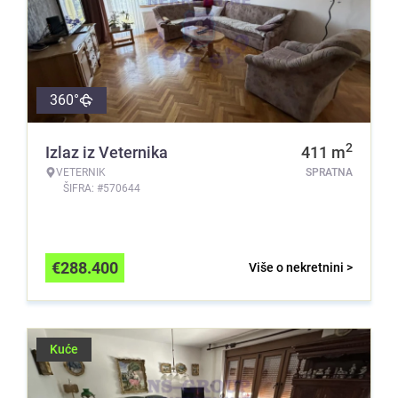
360°
2
Izlaz iz Veternika
411
m
VETERNIK
SPRATNA
ŠIFRA: #570644
€
288.400
Više o nekretnini >
Kuće