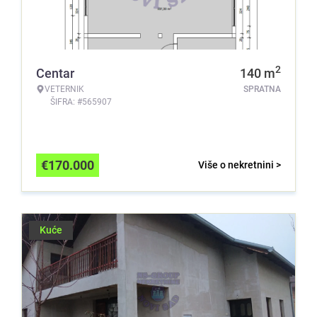
2
Centar
140
m
VETERNIK
SPRATNA
ŠIFRA: #565907
€
170.000
Više o nekretnini >
Kuće