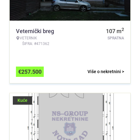
2
Veternički breg
107
m
VETERNIK
SPRATNA
ŠIFRA: #471362
€
257.500
Više o nekretnini >
Kuće