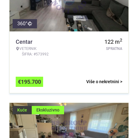
360°
2
Centar
122
m
VETERNIK
SPRATNA
ŠIFRA: #573992
€
195.700
Više o nekretnini >
Kuće
Ekskluzivno