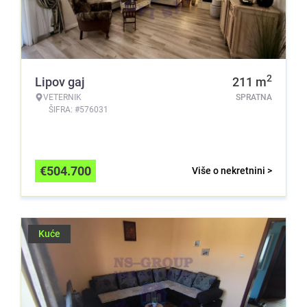
2
Lipov gaj
211
m
VETERNIK
SPRATNA
ŠIFRA: #576031
€
504.700
Više o nekretnini >
Kuće