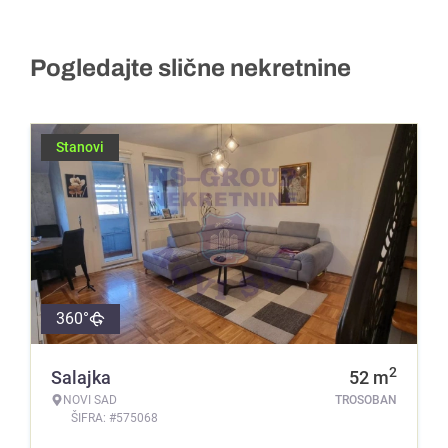
Pogledajte slične nekretnine
Stanovi
360°
2
Salajka
52
m
NOVI SAD
TROSOBAN
ŠIFRA: #575068