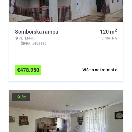
2
Somborska rampa
120
m
VETERNIK
SPRATNA
ŠIFRA: #452136
€
478.950
Više o nekretnini >
Kuće