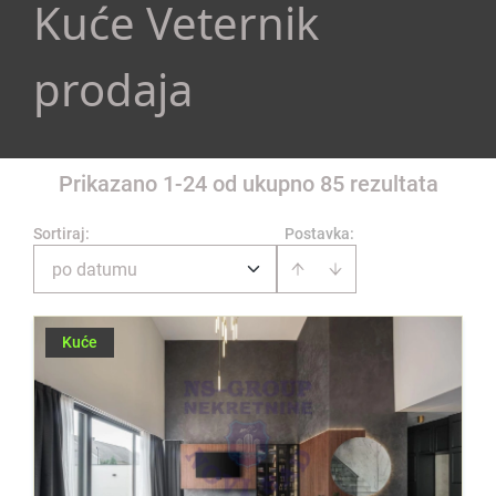
Kuće Veternik
prodaja
Prikazano 1-24 od ukupno 85 rezultata
Sortiraj
:
Postavka:
po datumu
Kuće