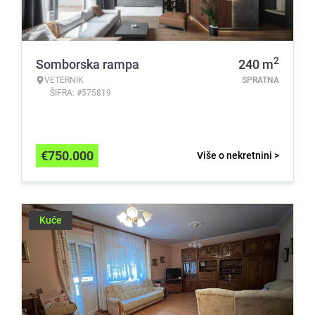
2
Somborska rampa
240
m
VETERNIK
SPRATNA
ŠIFRA: #575819
€
750.000
Više o nekretnini >
Kuće