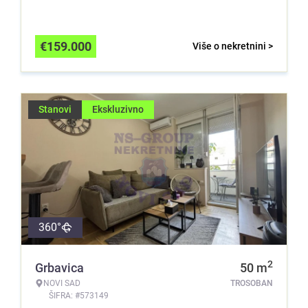
€
159.000
Više o nekretnini >
Stanovi
Ekskluzivno
360°
2
Grbavica
50
m
NOVI SAD
TROSOBAN
ŠIFRA: #573149