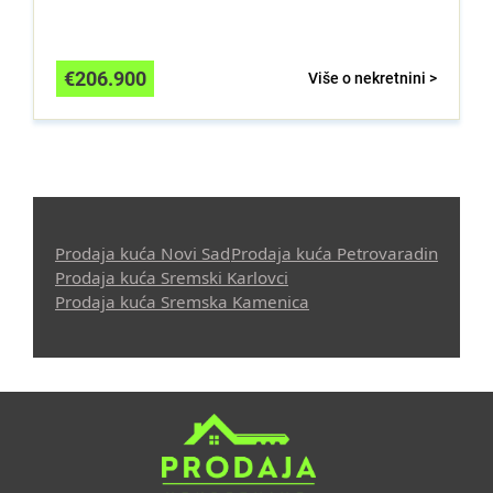
€
206.900
Više o nekretnini >
Prodaja kuća Novi Sad
Prodaja kuća Petrovaradin
Prodaja kuća Sremski Karlovci
Prodaja kuća Sremska Kamenica