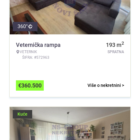
360°
2
Veternička rampa
193
m
VETERNIK
SPRATNA
ŠIFRA: #572963
€
360.500
Više o nekretnini >
Kuće