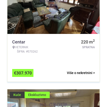
2
Centar
220
m
VETERNIK
SPRATNA
ŠIFRA: #570262
€
307.970
Više o nekretnini >
Kuće
Ekskluzivno