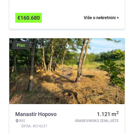
€
160.680
Više o nekretnini >
Plac
2
Manastir Hopovo
1.121
m
IRIG
GRAĐEVINSKO ZEMLJIŠTE
ŠIFRA: #574237