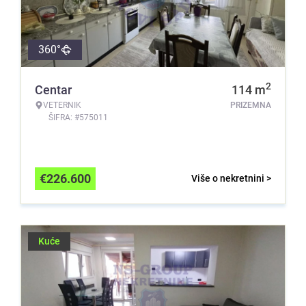
360°
2
Centar
114
m
VETERNIK
PRIZEMNA
ŠIFRA: #575011
€
226.600
Više o nekretnini >
Kuće