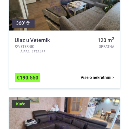
360°
2
Ulaz u Veternik
120
m
VETERNIK
SPRATNA
ŠIFRA: #573465
€
190.550
Više o nekretnini >
Kuće