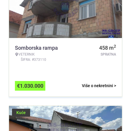
2
Somborska rampa
458
m
VETERNIK
SPRATNA
ŠIFRA: #373110
€
1.030.000
Više o nekretnini >
Kuće