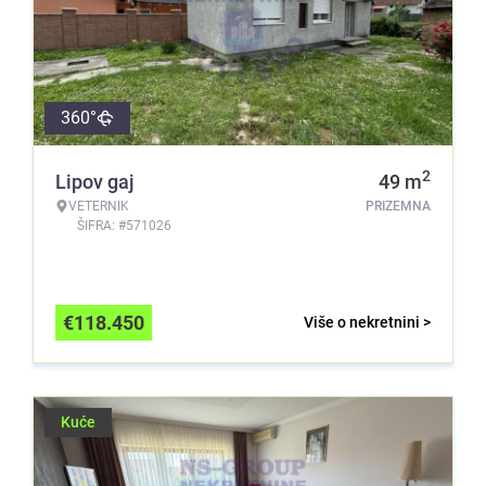
360°
2
Lipov gaj
49
m
VETERNIK
PRIZEMNA
ŠIFRA: #571026
€
118.450
Više o nekretnini >
Kuće