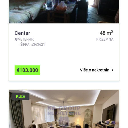
2
Centar
48
m
VETERNIK
PRIZEMNA
ŠIFRA: #363621
€
103.000
Više o nekretnini >
Kuće