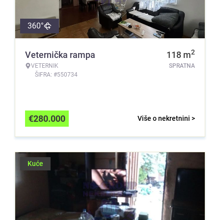
360°
2
Veternička rampa
118
m
VETERNIK
SPRATNA
ŠIFRA: #550734
€
280.000
Više o nekretnini >
Kuće