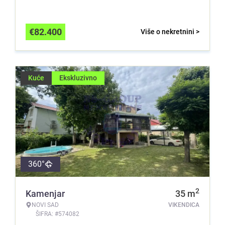
€
82.400
Više o nekretnini >
Kuće
Ekskluzivno
360°
2
Kamenjar
35
m
NOVI SAD
VIKENDICA
ŠIFRA: #574082