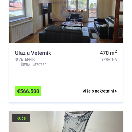
2
Ulaz u Veternik
470
m
VETERNIK
SPRATNA
ŠIFRA: #570752
€
566.500
Više o nekretnini >
Kuće