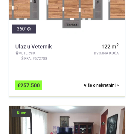
360°
2
Ulaz u Veternik
122
m
VETERNIK
DVOJNA KUĆA
ŠIFRA: #572788
€
257.500
Više o nekretnini >
Kuće