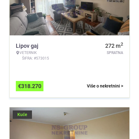
2
Lipov gaj
272
m
VETERNIK
SPRATNA
ŠIFRA: #573015
€
318.270
Više o nekretnini >
Kuće