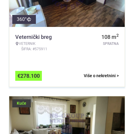
360°
2
Veternički breg
108
m
VETERNIK
SPRATNA
ŠIFRA: #575911
€
278.100
Više o nekretnini >
Kuće