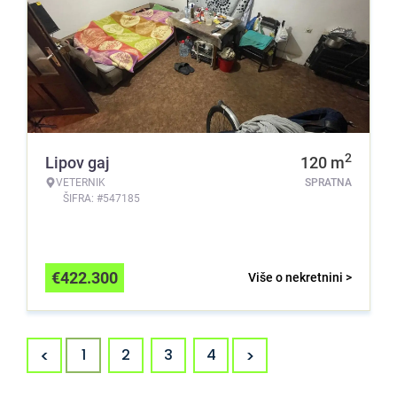
2
Lipov gaj
120
m
VETERNIK
SPRATNA
ŠIFRA: #547185
€
422.300
Više o nekretnini >
<
>
1
2
3
4