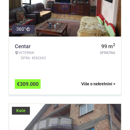
360°
2
Centar
99
m
VETERNIK
SPRATNA
ŠIFRA: #282665
€
309.000
Više o nekretnini >
Kuće