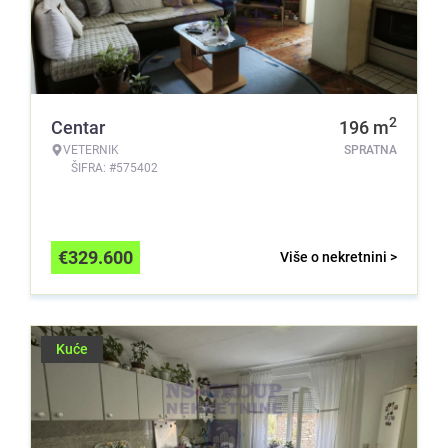
2
Centar
196
m
VETERNIK
SPRATNA
ŠIFRA: #575402
€
329.600
Više o nekretnini >
Kuće