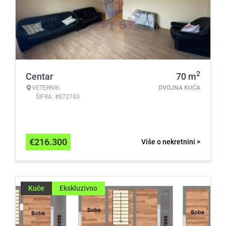
2
Centar
70
m
VETERNIK
DVOJNA KUĆA
ŠIFRA: #572743
€
216.300
Više o nekretnini >
Kuće
Ekskluzivno