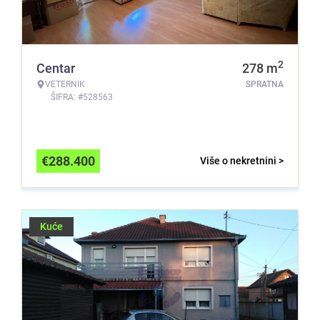
2
Centar
278
m
VETERNIK
SPRATNA
ŠIFRA: #528563
€
288.400
Više o nekretnini >
Kuće