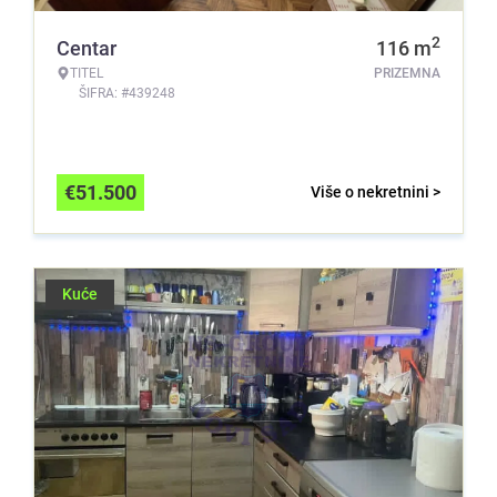
2
Centar
116
m
TITEL
PRIZEMNA
ŠIFRA: #439248
€
51.500
Više o nekretnini >
Kuće