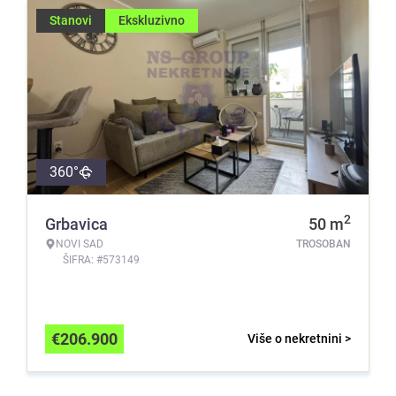
Stanovi
Ekskluzivno
360°
2
Grbavica
50
m
NOVI SAD
TROSOBAN
ŠIFRA: #573149
€
206.900
Više o nekretnini >