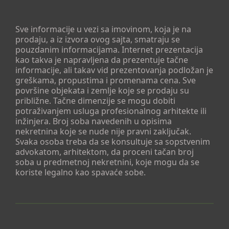
Sve informacije u vezi sa imovinom, koja je na
prodaju, a iz izvora ovog sajta, smatraju se
pouzdanim informacijama. Internet prezentacija
kao takva je napravljena da prezentuje tačne
informacije, ali takav vid prezentovanja podložan je
greškama, propustima i promenama cena. Sve
površine objekata i zemlje koje se prodaju su
približne. Tačne dimenzije se mogu dobiti
potraživanjem usluga profesionalnog arhitekte ili
inžinjera. Broj soba navedenih u opisima
nekretnina koje se nude nije pravni zaključak.
Svaka osoba treba da se konsultuje sa sopstvenim
advokatom, arhitektom, da proceni tačan broj
soba u predmetnoj nekretnini, koje mogu da se
koriste legalno kao spavaće sobe.