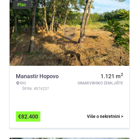
Plac
2
Manastir Hopovo
1.121
m
IRIG
GRAĐEVINSKO ZEMLJIŠTE
ŠIFRA: #574237
€
82.400
Više o nekretnini >