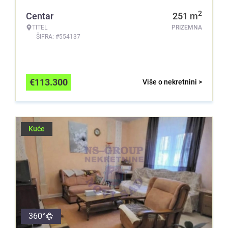
2
Centar
251
m
TITEL
PRIZEMNA
ŠIFRA: #554137
€
113.300
Više o nekretnini >
Kuće
360°