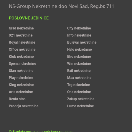
NS-Group Nekretnine doo Novi Sad, Reg.br. 711
POSLOVNE JEDINICE
Grad nekretnine
City nekretnine
021 nekretnine
Info nekretnine
Royal nekretnine
Bulevar nekretnine
Office nekretnine
Halo nekretnine
Klub nekretnine
Eho nekretnine
Spens nekretnine
Win nekretnine
Stan nekretnine
Exit nekretnine
Play nekretnine
Max nekretnine
King nekretnine
Trg nekretnine
Arts nekretnine
One nekretnine
Renta stan
Zakup nekretnine
Prodaja nekretnine
Lumo nekretnine
©
Prodaja nekretnine
zadržava sva prava