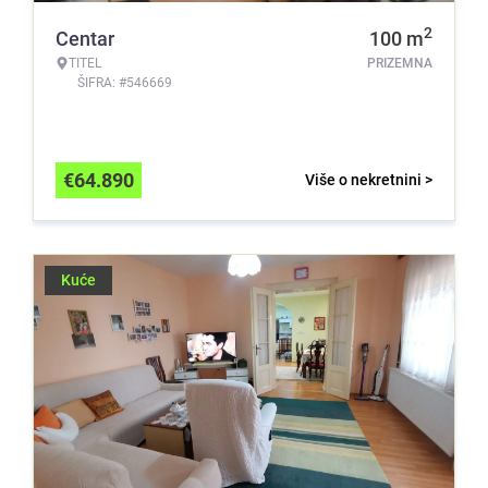
2
Centar
100
m
TITEL
PRIZEMNA
ŠIFRA: #546669
€
64.890
Više o nekretnini >
Kuće