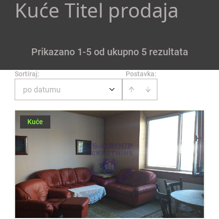
Kuće Titel prodaja
Prikazano 1-5 od ukupno 5 rezultata
Sortiraj
:
Postavka:
po datumu
Kuće