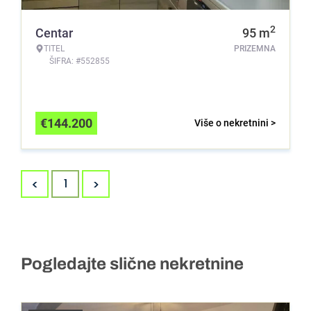
2
Centar
95
m
TITEL
PRIZEMNA
ŠIFRA: #552855
€
144.200
Više o nekretnini >
<
>
1
Pogledajte slične nekretnine