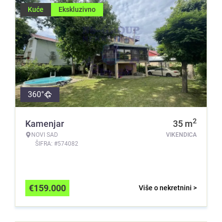
Kuće
Ekskluzivno
360°
2
Kamenjar
35
m
NOVI SAD
VIKENDICA
ŠIFRA: #574082
€
159.000
Više o nekretnini >