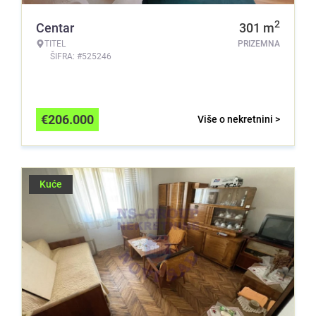
2
Centar
301
m
TITEL
PRIZEMNA
ŠIFRA: #525246
€
206.000
Više o nekretnini >
Kuće