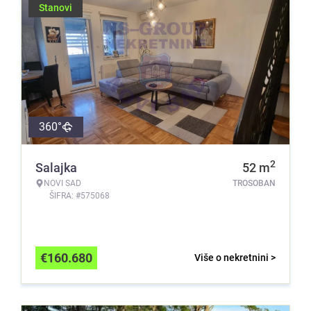
Stanovi
360°
2
Salajka
52
m
NOVI SAD
TROSOBAN
ŠIFRA: #575068
€
160.680
Više o nekretnini >