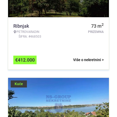
2
Ribnjak
73
m
PETROVARADIN
PRIZEMNA
ŠIFRA: #468503
€
412.000
Više o nekretnini >
Kuće