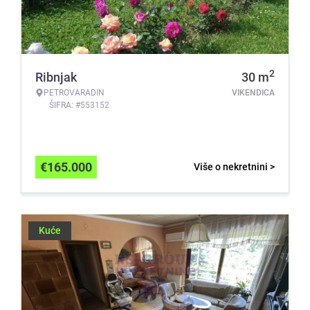
2
Ribnjak
30
m
PETROVARADIN
VIKENDICA
ŠIFRA: #553152
€
165.000
Više o nekretnini >
Kuće