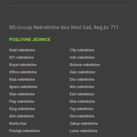
NS-Group Nekretnine doo Novi Sad, Reg.br. 711
POSLOVNE JEDINICE
Grad nekretnine
City nekretnine
021 nekretnine
Info nekretnine
Royal nekretnine
Bulevar nekretnine
Office nekretnine
Halo nekretnine
Klub nekretnine
Eho nekretnine
Spens nekretnine
Win nekretnine
Stan nekretnine
Exit nekretnine
Play nekretnine
Max nekretnine
King nekretnine
Trg nekretnine
Arts nekretnine
One nekretnine
Renta stan
Zakup nekretnine
Prodaja nekretnine
Lumo nekretnine