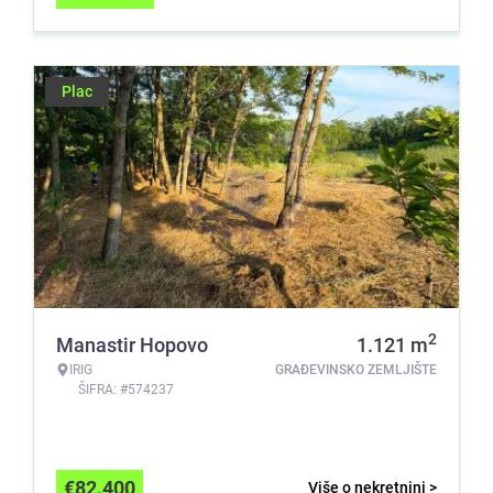
Plac
2
Manastir Hopovo
1.121
m
IRIG
GRAĐEVINSKO ZEMLJIŠTE
ŠIFRA: #574237
€
82.400
Više o nekretnini >