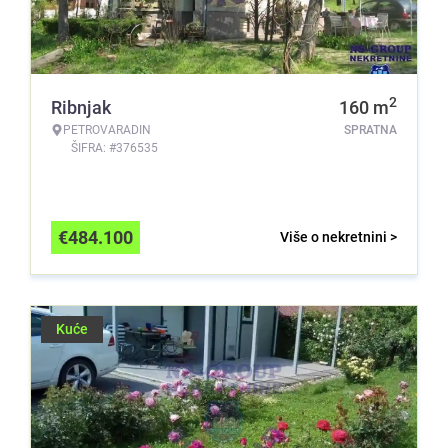
2
Ribnjak
160
m
PETROVARADIN
SPRATNA
ŠIFRA: #376535
€
484.100
Više o nekretnini >
Kuće