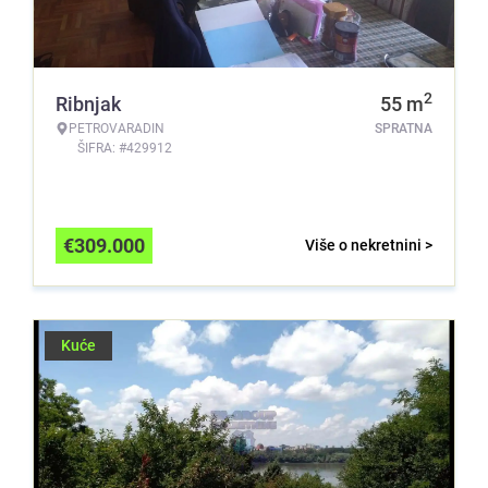
2
Ribnjak
55
m
PETROVARADIN
SPRATNA
ŠIFRA: #429912
€
309.000
Više o nekretnini >
Kuće