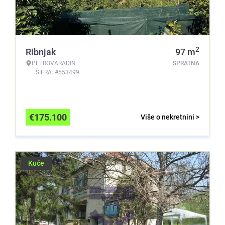
2
Ribnjak
97
m
PETROVARADIN
SPRATNA
ŠIFRA: #553499
€
175.100
Više o nekretnini >
Kuće