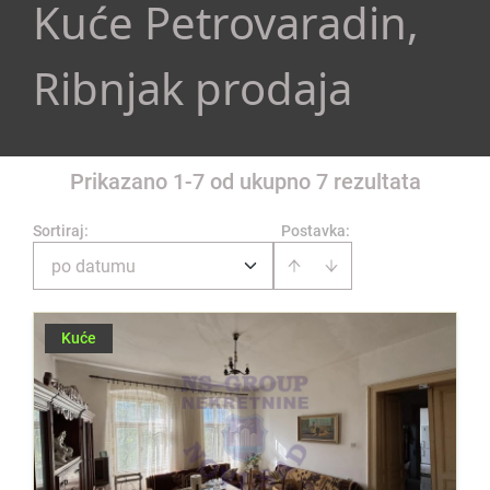
Kuće Petrovaradin,
Ribnjak prodaja
Prikazano 1-7 od ukupno 7 rezultata
Sortiraj
:
Postavka:
po datumu
Kuće