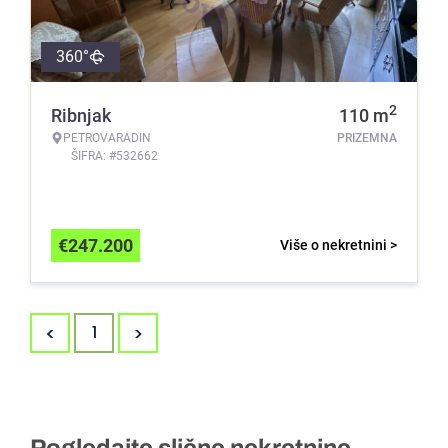
360°
2
Ribnjak
110
m
PETROVARADIN
PRIZEMNA
ŠIFRA: #532662
€
247.200
Više o nekretnini >
<
>
1