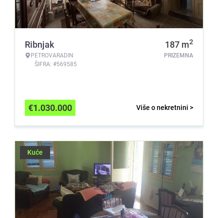
2
Ribnjak
187
m
PETROVARADIN
PRIZEMNA
ŠIFRA: #569585
€
1.030.000
Više o nekretnini >
Kuće