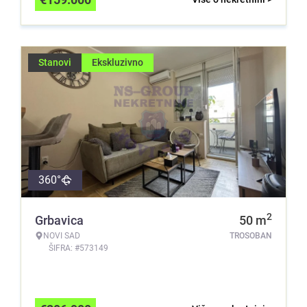
Stanovi
Ekskluzivno
360°
2
Grbavica
50
m
NOVI SAD
TROSOBAN
ŠIFRA: #573149