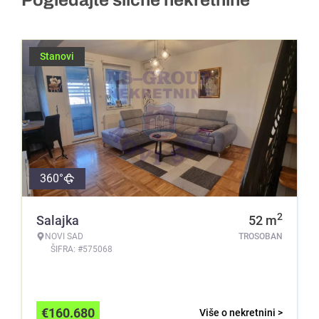
Pogledajte slične nekretnine
Stanovi
360°
2
Salajka
52
m
NOVI SAD
TROSOBAN
ŠIFRA: #575068
€
160.680
Više o nekretnini >