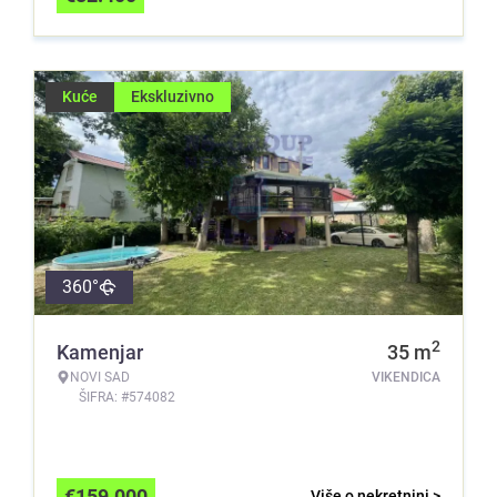
Kuće
Ekskluzivno
360°
2
Kamenjar
35
m
NOVI SAD
VIKENDICA
ŠIFRA: #574082
€
159.000
Više o nekretnini >