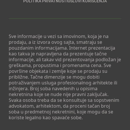
POLITIKA PRIVATNOSTI
USLOVI KORIŠĆENJA
Sve informacije u vezi sa imovinom, koja je na
prodaju, a iz izvora ovog sajta, smatraju se
pouzdanim informacijama. Internet prezentacija
kao takva je napravljena da prezentuje tačne
informacije, ali takav vid prezentovanja podložan je
greškama, propustima i promenama cena. Sve
površine objekata i zemlje koje se prodaju su
približne. Tačne dimenzije se mogu dobiti
potraživanjem usluga profesionalnog arhitekte ili
inžinjera. Broj soba navedenih u opisima
nekretnina koje se nude nije pravni zaključak.
Svaka osoba treba da se konsultuje sa sopstvenim
advokatom, arhitektom, da proceni tačan broj
soba u predmetnoj nekretnini, koje mogu da se
koriste legalno kao spavaće sobe.