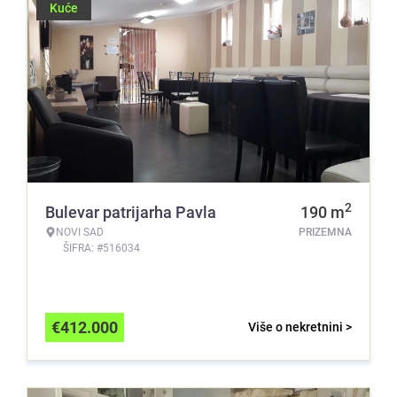
Kuće
2
Bulevar patrijarha Pavla
190
m
NOVI SAD
PRIZEMNA
ŠIFRA: #516034
€
412.000
Više o nekretnini >