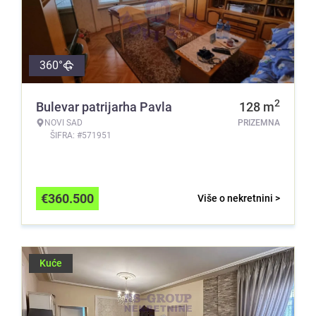
360°
2
Bulevar patrijarha Pavla
128
m
NOVI SAD
PRIZEMNA
ŠIFRA: #571951
€
360.500
Više o nekretnini >
Kuće