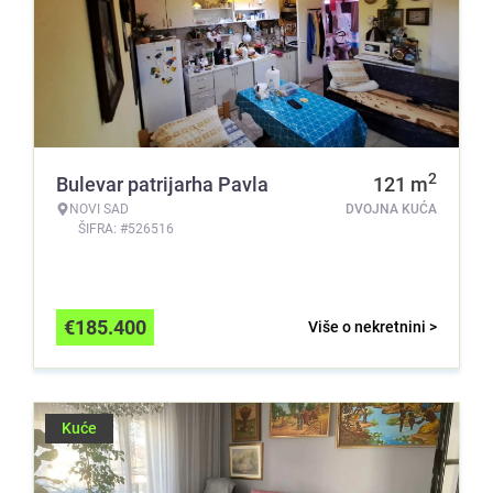
2
Bulevar patrijarha Pavla
121
m
NOVI SAD
DVOJNA KUĆA
ŠIFRA: #526516
€
185.400
Više o nekretnini >
Kuće