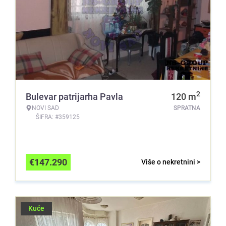
2
Bulevar patrijarha Pavla
120
m
NOVI SAD
SPRATNA
ŠIFRA: #359125
€
147.290
Više o nekretnini >
Kuće