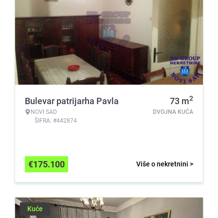
2
Bulevar patrijarha Pavla
73
m
NOVI SAD
DVOJNA KUĆA
ŠIFRA: #442874
€
175.100
Više o nekretnini >
Kuće