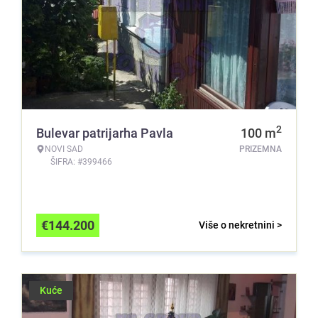
2
Bulevar patrijarha Pavla
100
m
NOVI SAD
PRIZEMNA
ŠIFRA: #399466
€
144.200
Više o nekretnini >
Kuće