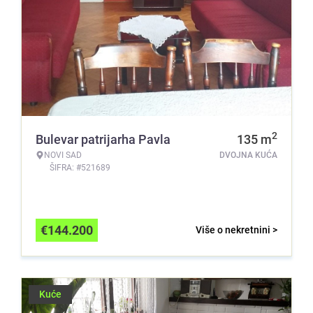
2
Bulevar patrijarha Pavla
135
m
NOVI SAD
DVOJNA KUĆA
ŠIFRA: #521689
€
144.200
Više o nekretnini >
Kuće