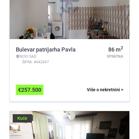
2
Bulevar patrijarha Pavla
86
m
NOVI SAD
SPRATNA
ŠIFRA: #442847
€
257.500
Više o nekretnini >
Kuće