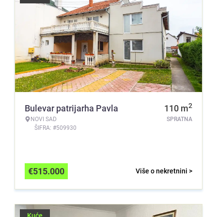
2
Bulevar patrijarha Pavla
110
m
NOVI SAD
SPRATNA
ŠIFRA: #509930
€
515.000
Više o nekretnini >
Kuće