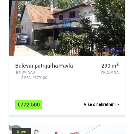
2
Bulevar patrijarha Pavla
290
m
NOVI SAD
PRIZEMNA
ŠIFRA: #379100
€
772.500
Više o nekretnini >
Kuće