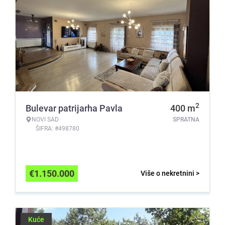
2
Bulevar patrijarha Pavla
400
m
NOVI SAD
SPRATNA
ŠIFRA: #498780
€
1.150.000
Više o nekretnini >
Kuće