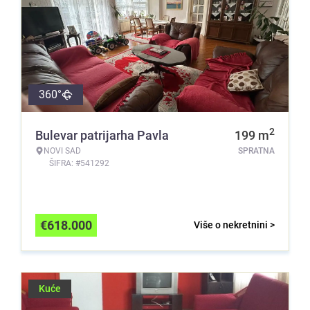
360°
2
Bulevar patrijarha Pavla
199
m
NOVI SAD
SPRATNA
ŠIFRA: #541292
€
618.000
Više o nekretnini >
Kuće