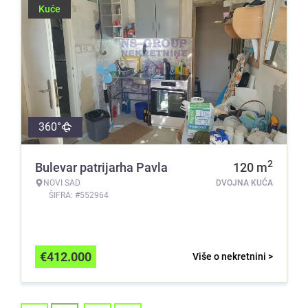
Kuće
360°
2
Bulevar patrijarha Pavla
120
m
NOVI SAD
DVOJNA KUĆA
ŠIFRA: #552964
€
412.000
Više o nekretnini >