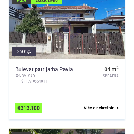
Kuće
Ekskluzivno
360°
2
Bulevar patrijarha Pavla
104
m
NOVI SAD
SPRATNA
ŠIFRA: #554011
€
212.180
Više o nekretnini >