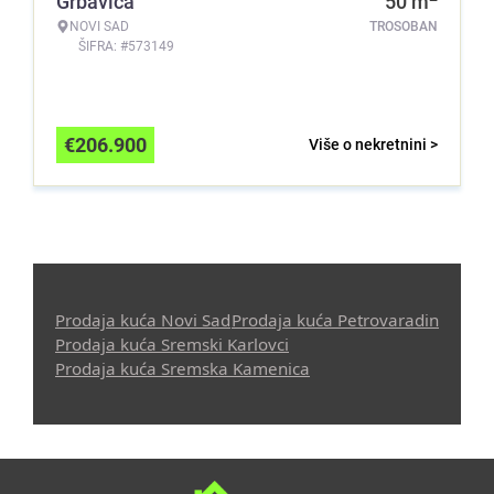
Grbavica
50
m
NOVI SAD
TROSOBAN
ŠIFRA: #573149
€
206.900
Više o nekretnini >
Prodaja kuća Novi Sad
Prodaja kuća Petrovaradin
Prodaja kuća Sremski Karlovci
Prodaja kuća Sremska Kamenica