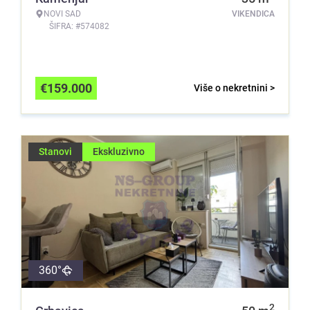
NOVI SAD
VIKENDICA
ŠIFRA: #574082
€
159.000
Više o nekretnini >
Stanovi
Ekskluzivno
360°
2