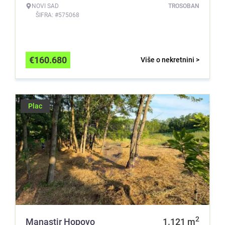
NOVI SAD
TROSOBAN
ŠIFRA: #575068
€
160.680
Više o nekretnini >
Plac
2
Manastir Hopovo
1.121
m