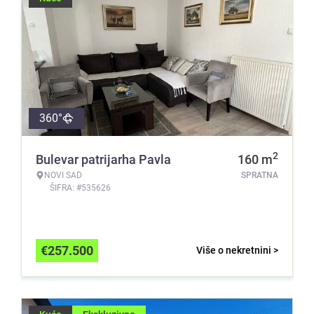
360°
2
Bulevar patrijarha Pavla
160
m
NOVI SAD
SPRATNA
ŠIFRA: #535626
€
257.500
Više o nekretnini >