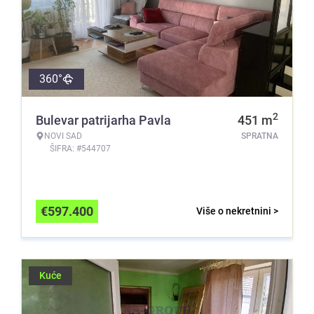
360°
2
Bulevar patrijarha Pavla
451
m
NOVI SAD
SPRATNA
ŠIFRA: #544707
€
597.400
Više o nekretnini >
Kuće