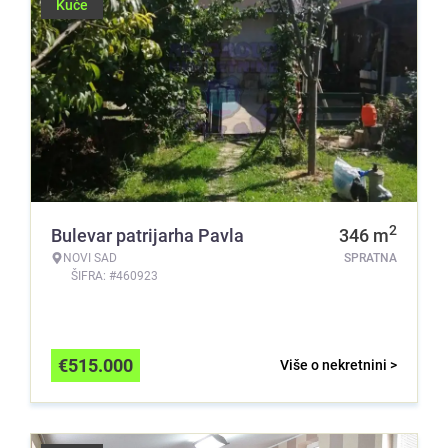
Kuće
2
Bulevar patrijarha Pavla
346
m
NOVI SAD
SPRATNA
ŠIFRA: #460923
€
515.000
Više o nekretnini >