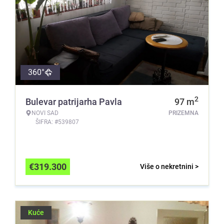
360°
2
Bulevar patrijarha Pavla
97
m
NOVI SAD
PRIZEMNA
ŠIFRA: #539807
€
319.300
Više o nekretnini >
Kuće