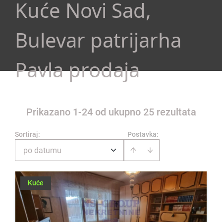
Kuće Novi Sad,
Bulevar patrijarha
Pavla prodaja
Prikazano 1-24 od ukupno 25 rezultata
Sortiraj
:
Postavka:
po datumu
Kuće