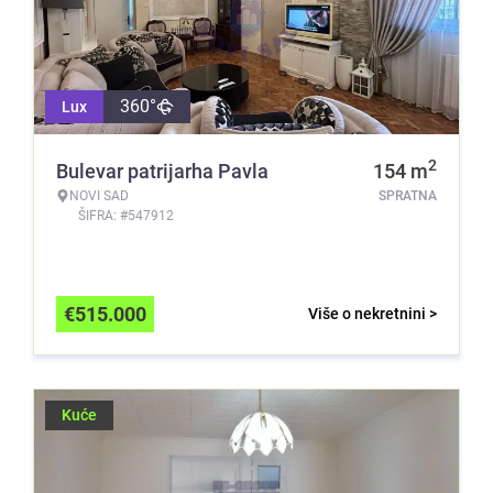
360°
Lux
2
Bulevar patrijarha Pavla
154
m
NOVI SAD
SPRATNA
ŠIFRA: #547912
€
515.000
Više o nekretnini >
Kuće