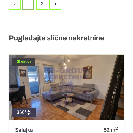
<
>
1
2
Pogledajte slične nekretnine
Stanovi
360°
2
Salajka
52
m