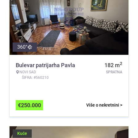
360°
2
Bulevar patrijarha Pavla
182
m
NOVI SAD
SPRATNA
ŠIFRA: #560210
€
250.000
Više o nekretnini >
Kuće