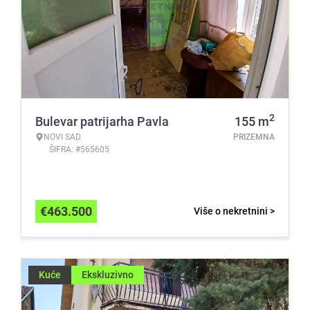
2
Bulevar patrijarha Pavla
155
m
NOVI SAD
PRIZEMNA
ŠIFRA: #565605
€
463.500
Više o nekretnini >
Kuće
Ekskluzivno