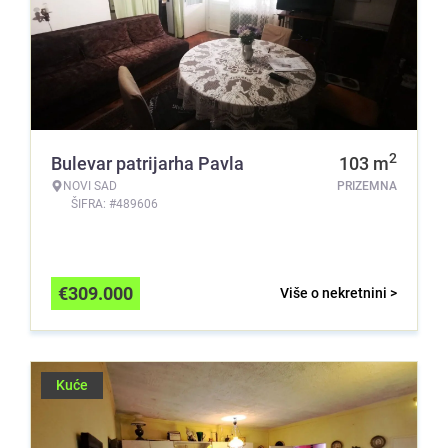
2
Bulevar patrijarha Pavla
103
m
NOVI SAD
PRIZEMNA
ŠIFRA: #489606
€
309.000
Više o nekretnini >
Kuće