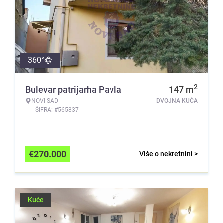
360°
2
Bulevar patrijarha Pavla
147
m
NOVI SAD
DVOJNA KUĆA
ŠIFRA: #565837
€
270.000
Više o nekretnini >
Kuće