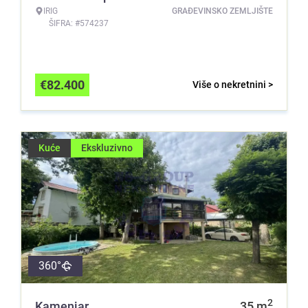
IRIG
GRAĐEVINSKO ZEMLJIŠTE
ŠIFRA: #574237
€
82.400
Više o nekretnini >
Kuće
Ekskluzivno
360°
2
Kamenjar
35
m