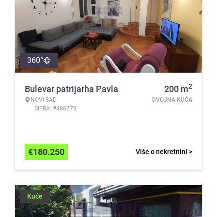
360°
2
Bulevar patrijarha Pavla
200
m
NOVI SAD
DVOJNA KUĆA
ŠIFRA: #486779
€
180.250
Više o nekretnini >
Kuće