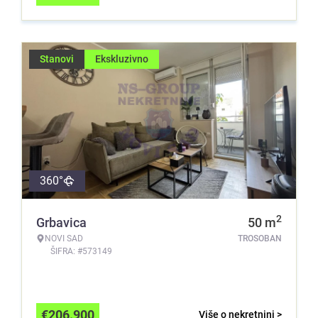
Stanovi
Ekskluzivno
360°
2
Grbavica
50
m
NOVI SAD
TROSOBAN
ŠIFRA: #573149
€
206.900
Više o nekretnini >