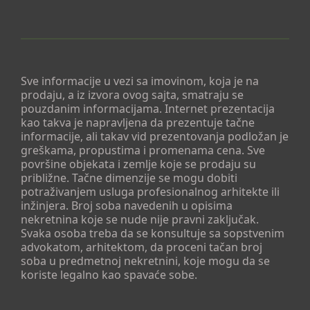
Sve informacije u vezi sa imovinom, koja je na
prodaju, a iz izvora ovog sajta, smatraju se
pouzdanim informacijama. Internet prezentacija
kao takva je napravljena da prezentuje tačne
informacije, ali takav vid prezentovanja podložan je
greškama, propustima i promenama cena. Sve
površine objekata i zemlje koje se prodaju su
približne. Tačne dimenzije se mogu dobiti
potraživanjem usluga profesionalnog arhitekte ili
inžinjera. Broj soba navedenih u opisima
nekretnina koje se nude nije pravni zaključak.
Svaka osoba treba da se konsultuje sa sopstvenim
advokatom, arhitektom, da proceni tačan broj
soba u predmetnoj nekretnini, koje mogu da se
koriste legalno kao spavaće sobe.