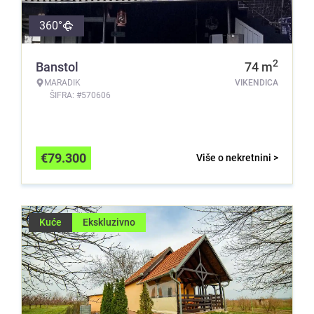
360°
2
Banstol
74
m
MARADIK
VIKENDICA
ŠIFRA: #570606
€
79.300
Više o nekretnini >
Kuće
Ekskluzivno