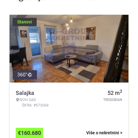
Stanovi
360°
2
Salajka
52
m
NOVI SAD
TROSOBAN
ŠIFRA: #575068
€
160.680
Više o nekretnini >