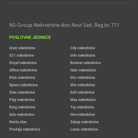
NS-Group Nekretnine doo Novi Sad, Reg.br. 711
POSLOVNE JEDINICE
Grad nekretnine
City nekretnine
021 nekretnine
Info nekretnine
Royal nekretnine
Bulevar nekretnine
Office nekretnine
Halo nekretnine
Klub nekretnine
Eho nekretnine
Spens nekretnine
Win nekretnine
Stan nekretnine
Exit nekretnine
Play nekretnine
Max nekretnine
King nekretnine
Trg nekretnine
Arts nekretnine
One nekretnine
Renta stan
Zakup nekretnine
Prodaja nekretnine
Lumo nekretnine