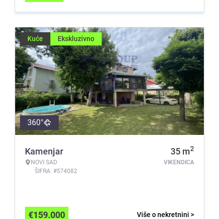
Kuće
Ekskluzivno
360°
2
Kamenjar
35
m
NOVI SAD
VIKENDICA
ŠIFRA: #574082
€
159.000
Više o nekretnini >