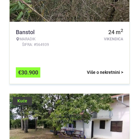
2
Banstol
24
m
MARADIK
VIKENDICA
ŠIFRA: #564939
€
30.900
Više o nekretnini >
Kuće