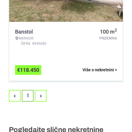
2
Banstol
100
m
MARADIK
PRIZEMNA
ŠIFRA: #549680
€
118.450
Više o nekretnini >
<
>
1
Pogledajte slične nekretnine