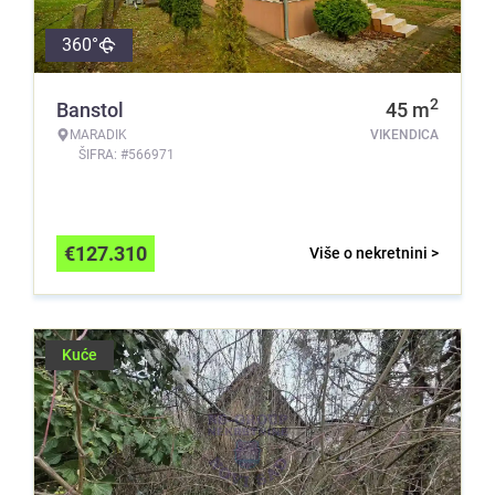
360°
2
Banstol
45
m
MARADIK
VIKENDICA
ŠIFRA: #566971
€
127.310
Više o nekretnini >
Kuće