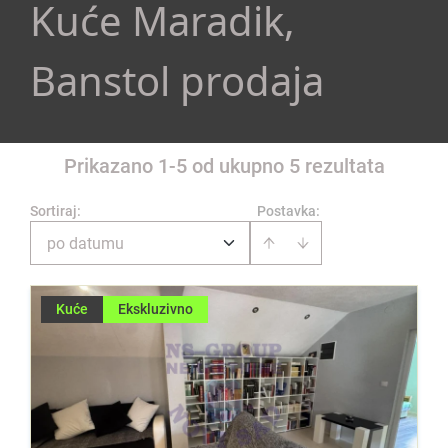
Kuće Maradik,
Banstol prodaja
Prikazano 1-5 od ukupno 5 rezultata
Sortiraj
:
Postavka:
po datumu
Kuće
Ekskluzivno