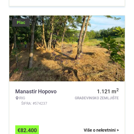
Plac
2
Manastir Hopovo
1.121
m
IRIG
GRAĐEVINSKO ZEMLJIŠTE
ŠIFRA: #574237
€
82.400
Više o nekretnini >