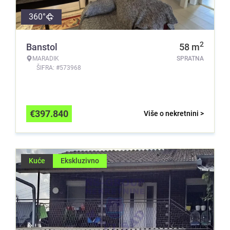
360°
2
Banstol
58
m
MARADIK
SPRATNA
ŠIFRA: #573968
€
397.840
Više o nekretnini >
Kuće
Ekskluzivno