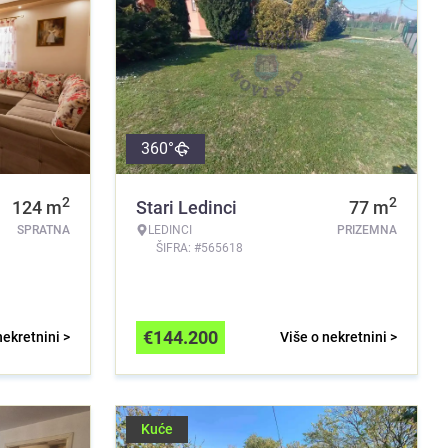
360°
2
2
124
m
Stari Ledinci
77
m
SPRATNA
LEDINCI
PRIZEMNA
ŠIFRA: #565618
€
144.200
nekretnini >
Više o nekretnini >
Kuće