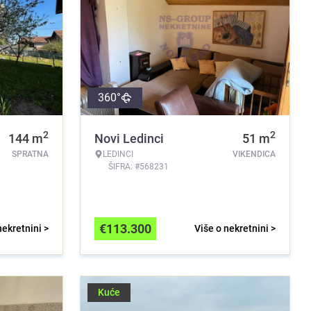
360°
2
2
144
m
Novi Ledinci
51
m
SPRATNA
LEDINCI
VIKENDICA
ŠIFRA: #568231
€
113.300
nekretnini >
Više o nekretnini >
Kuće