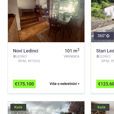
360°
2
Novi Ledinci
101
m
Stari Led
LEDINCI
VIKENDICA
LEDINCI
ŠIFRA: #572032
ŠIFRA: #
€
175.100
€
123.6
Više o nekretnini >
Kuće
Kuće