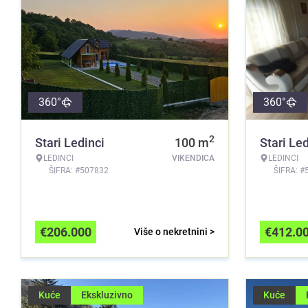
360°
360°
2
Stari Ledinci
100
m
Stari Led
LEDINCI
VIKENDICA
LEDINCI
ŠIFRA: #507832
ŠIFRA: #
€
206.000
€
412.0
Više o nekretnini >
Kuće
Ekskluzivno
Kuće