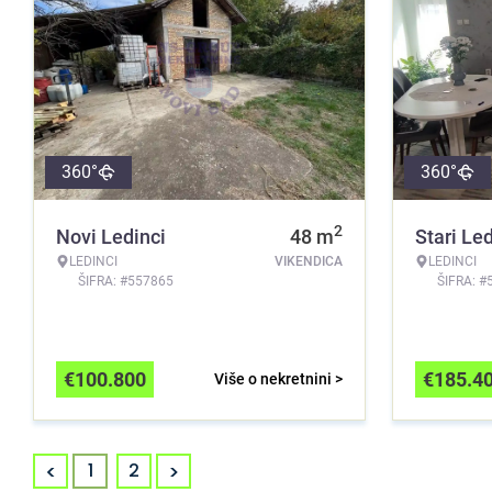
360°
360°
2
Novi Ledinci
48
m
Stari Led
LEDINCI
VIKENDICA
LEDINCI
ŠIFRA: #557865
ŠIFRA: #
€
100.800
€
185.4
Više o nekretnini >
<
>
1
2