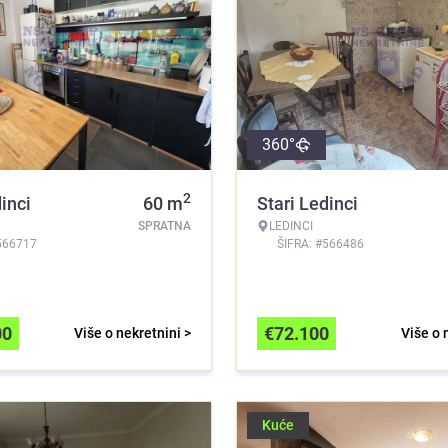
360°
2
inci
60
m
Stari Ledinci
SPRATNA
LEDINCI
566717
ŠIFRA: #566486
00
€
72.100
Više o nekretnini >
Više o 
Kuće