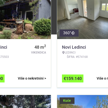
360°
2
inci
48
m
Novi Ledinci
VIKENDICA
LEDINCI
575503
ŠIFRA: #574168
00
€
159.140
Više o nekretnini >
Više o 
Kuće