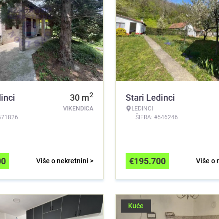
2
inci
30
m
Stari Ledinci
VIKENDICA
LEDINCI
571826
ŠIFRA: #546246
00
€
195.700
Više o nekretnini >
Više o 
Kuće