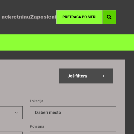
 nekretninu
Zaposleni
Još filtera
Lokacija
Izaberi mesto
Površina