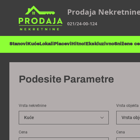
Prodaja Nekretnin
021/24-00-124
Stanovi
Kuće
Lokali
Placevi
Hitno!
Ekskluzivno
Snižene c
Podesite Parametre
Vrsta nekretnine
Vrsta objekta
Cena
Cena