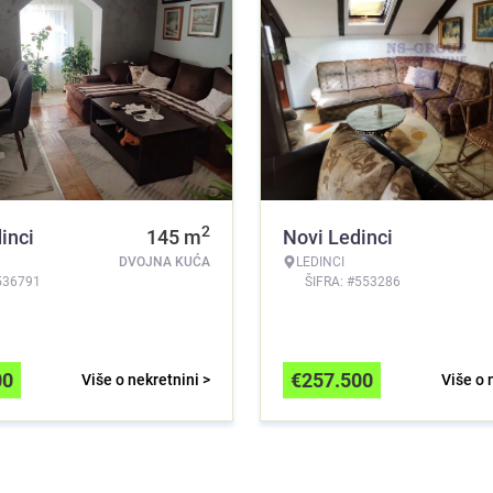
2
inci
145
m
Novi Ledinci
DVOJNA KUĆA
LEDINCI
536791
ŠIFRA: #553286
00
€
257.500
Više o nekretnini >
Više o 