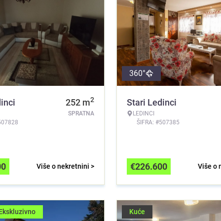
360°
2
inci
252
m
Stari Ledinci
SPRATNA
LEDINCI
507828
ŠIFRA: #507385
00
€
226.600
Više o nekretnini >
Više o 
Ekskluzivno
Kuće