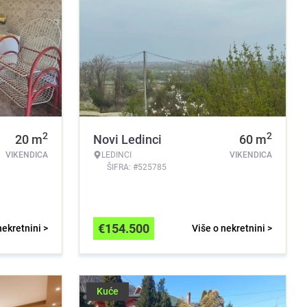
2
2
20
m
Novi Ledinci
60
m
VIKENDICA
LEDINCI
VIKENDICA
ŠIFRA: #525785
€
154.500
nekretnini >
Više o nekretnini >
Kuće