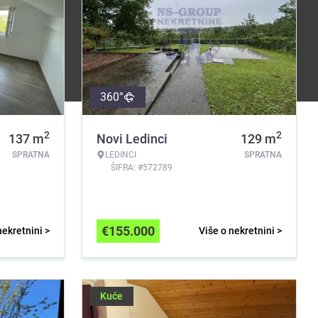
360°
2
2
137
m
Novi Ledinci
129
m
SPRATNA
LEDINCI
SPRATNA
ŠIFRA: #572789
€
155.000
nekretnini >
Više o nekretnini >
Kuće