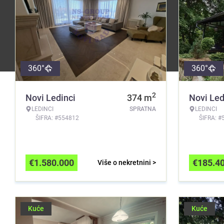
360°
360°
2
Novi Ledinci
374
m
Novi Led
LEDINCI
SPRATNA
LEDINCI
ŠIFRA: #554812
ŠIFRA: #
€
1.580.000
€
185.4
Više o nekretnini >
Kuće
Kuće