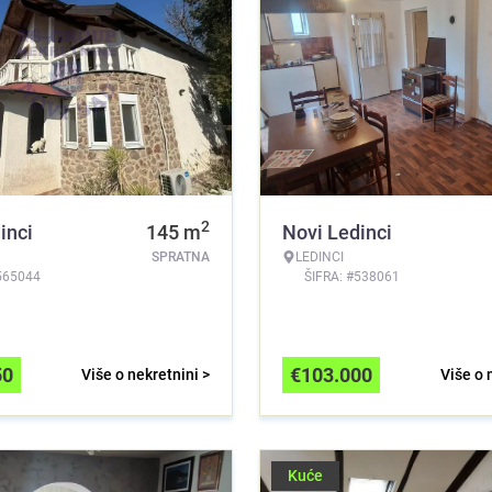
2
inci
145
m
Novi Ledinci
SPRATNA
LEDINCI
565044
ŠIFRA: #538061
50
€
103.000
Više o nekretnini >
Više o 
Kuće