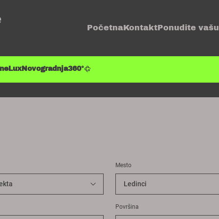
e
Početna
Kontakt
Ponudite vašu
ene
Lux
Novogradnja
360°
Mesto
Površina