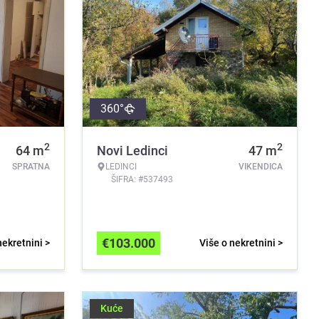
360°
2
2
64
m
Novi Ledinci
47
m
SPRATNA
LEDINCI
VIKENDICA
ŠIFRA: #537493
€
103.000
nekretnini >
Više o nekretnini >
Kuće