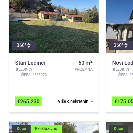
360°
360°
2
Stari Ledinci
60
m
Novi Led
LEDINCI
PRIZEMNA
LEDINCI
ŠIFRA: #565073
ŠIFRA: #
€
265.230
€
175.0
Više o nekretnini >
Kuće
Ekskluzivno
Kuće