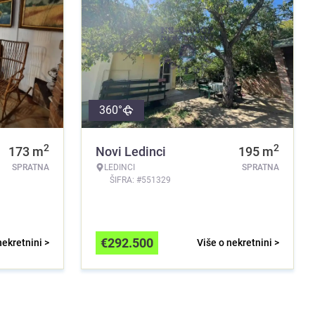
360°
2
2
173
m
Novi Ledinci
195
m
SPRATNA
LEDINCI
SPRATNA
ŠIFRA: #551329
€
292.500
nekretnini >
Više o nekretnini >