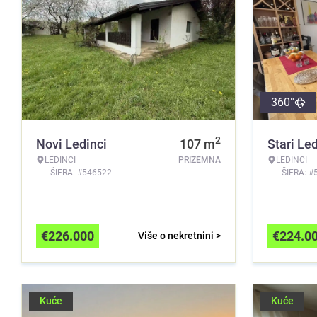
360°
2
Novi Ledinci
107
m
Stari Led
LEDINCI
PRIZEMNA
LEDINCI
ŠIFRA: #546522
ŠIFRA: #
€
226.000
€
224.0
Više o nekretnini >
Kuće
Kuće