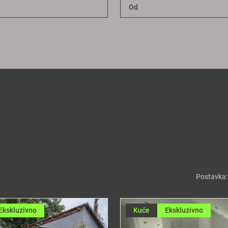
Postavka:
Ekskluzivno
Kuće
Ekskluzivno