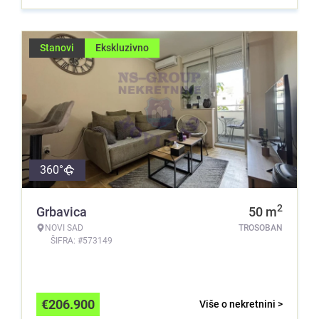
Stanovi
Ekskluzivno
360°
2
Grbavica
50
m
NOVI SAD
TROSOBAN
ŠIFRA: #573149
€
206.900
Više o nekretnini >