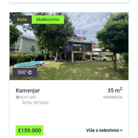
Kuće
Ekskluzivno
360°
2
Kamenjar
35
m
NOVI SAD
VIKENDICA
ŠIFRA: #574082
€
159.000
Više o nekretnini >