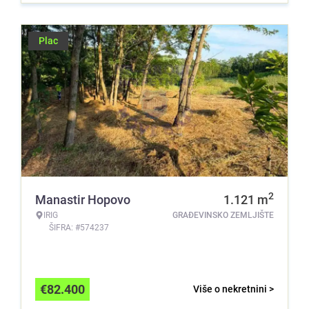
Plac
2
Manastir Hopovo
1.121
m
IRIG
GRAĐEVINSKO ZEMLJIŠTE
ŠIFRA: #574237
€
82.400
Više o nekretnini >