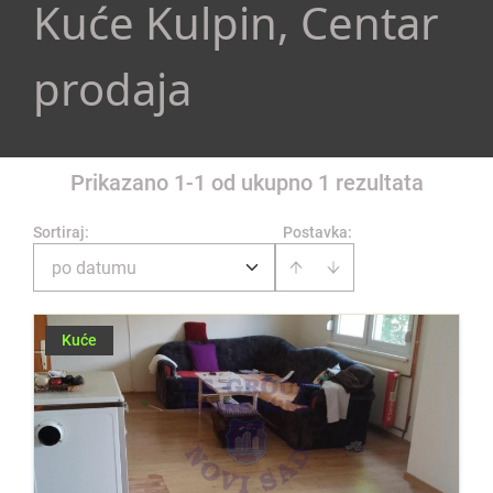
Kuće Kulpin, Centar
prodaja
Prikazano 1-1 od ukupno 1 rezultata
Sortiraj
:
Postavka:
po datumu
Kuće