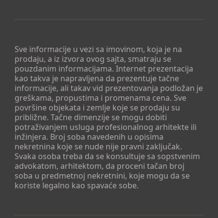
Sve informacije u vezi sa imovinom, koja je na
prodaju, a iz izvora ovog sajta, smatraju se
pouzdanim informacijama. Internet prezentacija
kao takva je napravljena da prezentuje tačne
informacije, ali takav vid prezentovanja podložan je
greškama, propustima i promenama cena. Sve
površine objekata i zemlje koje se prodaju su
približne. Tačne dimenzije se mogu dobiti
potraživanjem usluga profesionalnog arhitekte ili
inžinjera. Broj soba navedenih u opisima
nekretnina koje se nude nije pravni zaključak.
Svaka osoba treba da se konsultuje sa sopstvenim
advokatom, arhitektom, da proceni tačan broj
soba u predmetnoj nekretnini, koje mogu da se
koriste legalno kao spavaće sobe.