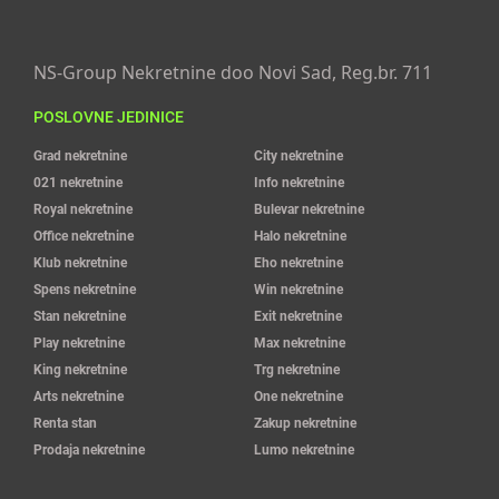
NS-Group Nekretnine doo Novi Sad, Reg.br. 711
POSLOVNE JEDINICE
Grad nekretnine
City nekretnine
021 nekretnine
Info nekretnine
Royal nekretnine
Bulevar nekretnine
Office nekretnine
Halo nekretnine
Klub nekretnine
Eho nekretnine
Spens nekretnine
Win nekretnine
Stan nekretnine
Exit nekretnine
Play nekretnine
Max nekretnine
King nekretnine
Trg nekretnine
Arts nekretnine
One nekretnine
Renta stan
Zakup nekretnine
Prodaja nekretnine
Lumo nekretnine