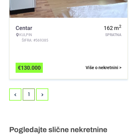
2
Centar
162
m
KULPIN
SPRATNA
ŠIFRA: #569385
€
130.000
Više o nekretnini >
<
>
1
Pogledajte slične nekretnine