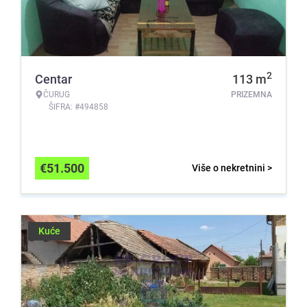
2
Centar
113
m
ČURUG
PRIZEMNA
ŠIFRA: #494858
€
51.500
Više o nekretnini >
Kuće