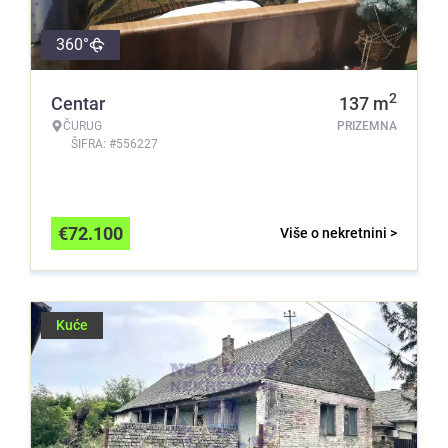
360°
2
Centar
137
m
ČURUG
PRIZEMNA
ŠIFRA: #556227
€
72.100
Više o nekretnini >
Kuće