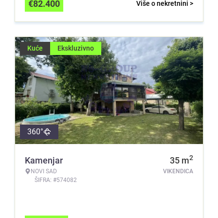
€
82.400
Više o nekretnini >
Kuće
Ekskluzivno
360°
2
Kamenjar
35
m
NOVI SAD
VIKENDICA
ŠIFRA: #574082