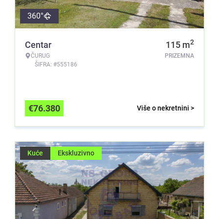
360°
2
Centar
115
m
ČURUG
PRIZEMNA
ŠIFRA: #555186
€
76.380
Više o nekretnini >
Kuće
Ekskluzivno