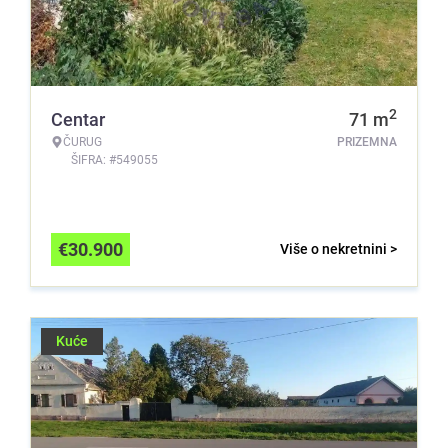
2
Centar
71
m
ČURUG
PRIZEMNA
ŠIFRA: #549055
€
30.900
Više o nekretnini >
Kuće