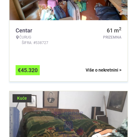
2
Centar
61
m
ČURUG
PRIZEMNA
ŠIFRA: #538727
€
45.320
Više o nekretnini >
Kuće