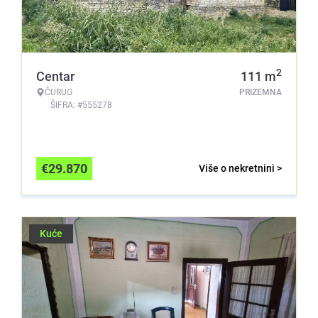
2
Centar
111
m
ČURUG
PRIZEMNA
ŠIFRA: #555278
€
29.870
Više o nekretnini >
Kuće