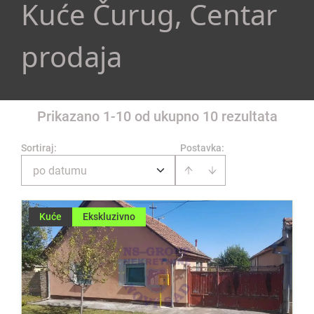
Kuće Čurug, Centar
prodaja
Prikazano 1-10 od ukupno 10 rezultata
Sortiraj
:
Postavka:
po datumu
Kuće
Ekskluzivno