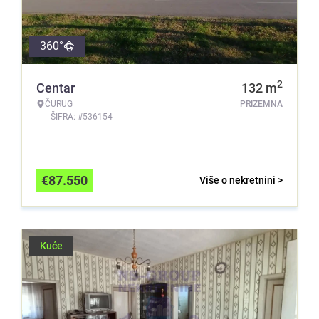
360°
2
Centar
132
m
ČURUG
PRIZEMNA
ŠIFRA: #536154
€
87.550
Više o nekretnini >
Kuće