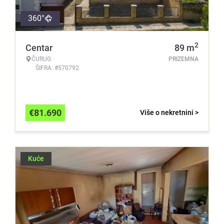
360°
2
Centar
89
m
ČURUG
PRIZEMNA
ŠIFRA: #570792
€
81.690
Više o nekretnini >
Kuće