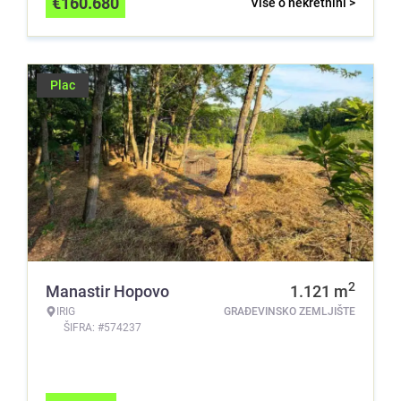
€
160.680
Više o nekretnini >
Plac
2
Manastir Hopovo
1.121
m
IRIG
GRAĐEVINSKO ZEMLJIŠTE
ŠIFRA: #574237