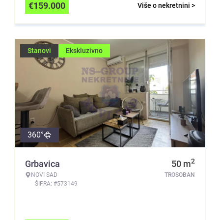
€
159.000
Više o nekretnini >
Stanovi
Ekskluzivno
360°
2
Grbavica
50
m
NOVI SAD
TROSOBAN
ŠIFRA: #573149