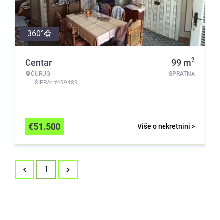
360°
2
Centar
99
m
ČURUG
SPRATNA
ŠIFRA: #499489
€
51.500
Više o nekretnini >
<
>
1