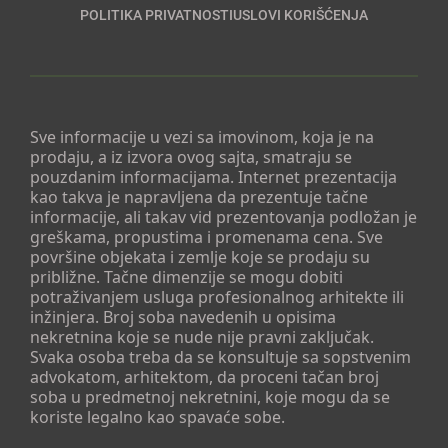
POLITIKA PRIVATNOSTI
USLOVI KORIŠĆENJA
Sve informacije u vezi sa imovinom, koja je na
prodaju, a iz izvora ovog sajta, smatraju se
pouzdanim informacijama. Internet prezentacija
kao takva je napravljena da prezentuje tačne
informacije, ali takav vid prezentovanja podložan je
greškama, propustima i promenama cena. Sve
površine objekata i zemlje koje se prodaju su
približne. Tačne dimenzije se mogu dobiti
potraživanjem usluga profesionalnog arhitekte ili
inžinjera. Broj soba navedenih u opisima
nekretnina koje se nude nije pravni zaključak.
Svaka osoba treba da se konsultuje sa sopstvenim
advokatom, arhitektom, da proceni tačan broj
soba u predmetnoj nekretnini, koje mogu da se
koriste legalno kao spavaće sobe.