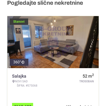
Pogledajte slične nekretnine
Stanovi
360°
2
Salajka
52
m
NOVI SAD
TROSOBAN
ŠIFRA: #575068