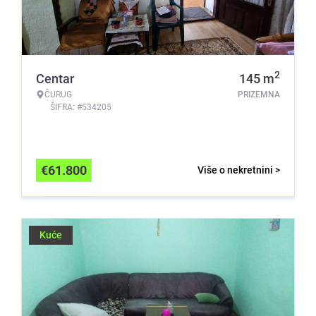
2
Centar
145
m
ČURUG
PRIZEMNA
ŠIFRA: #534205
€
61.800
Više o nekretnini >
Kuće